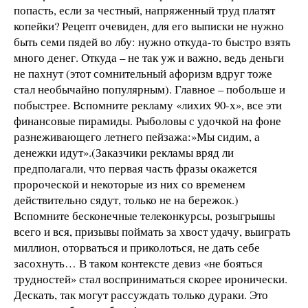
попасть, если за честный, напряженный труд платят
копейки? Рецепт очевиден, для его выписки не нужно
быть семи пядей во лбу: нужно откуда-то быстро взять
много денег. Откуда – не так уж и важно, ведь деньги
не пахнут (этот сомнительный афоризм вдруг тоже
стал необычайно популярным). Главное – побольше и
побыстрее. Вспомните рекламу «лихих 90-х», все эти
финансовые пирамиды. Рыболовы с удочкой на фоне
разнеживающего летнего пейзажа:»Мы сидим, а
денежки идут».(Заказчики рекламы вряд ли
предполагали, что первая часть фразы окажется
пророческой и некоторые из них со временем
действительно сядут, только не на бережок.)
Вспомните бесконечные телеконкурсы, розыгрышы
всего и вся, призывы поймать за хвост удачу, выиграть
миллион, оторваться и приколоться, не дать себе
засохнуть… В таком контексте девиз «не бояться
трудностей» стал восприниматься скорее иронически.
Дескать, так могут рассуждать только дураки. Это