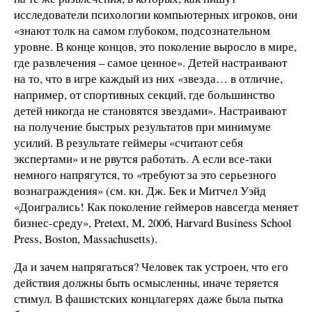
исследователи психологии компьютерных игроков, они
«знают толк на самом глубоком, подсознательном
уровне. В конце концов, это поколение выросло в мире,
где развлечения – самое ценное». Детей настраивают
на то, что в игре каждый из них «звезда… в отличие,
например, от спортивных секций, где большинство
детей никогда не становятся звездами». Настраивают
на получение быстрых результатов при минимуме
усилий. В результате геймеры «считают себя
экспертами» и не рвутся работать. А если все-таки
немного напрягутся, то «требуют за это серьезного
вознаграждения» (см. кн. Дж. Бек и Митчел Уэйд
«Доигрались! Как поколение геймеров навсегда меняет
бизнес-среду», Pretext, M, 2006, Harvard Business School
Press, Boston, Massachusetts).
Да и зачем напрягаться? Человек так устроен, что его
действия должны быть осмысленны, иначе теряется
стимул. В фашистских концлагерях даже была пытка