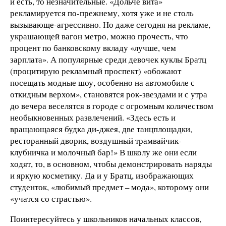
и есть, то незначительные. «Дольче вита»
рекламируется по-прежнему, хотя уже и не столь
вызывающе-агрессивно. Но даже сегодня на рекламе,
украшающей вагон метро, можно прочесть, что
процент по банковскому вкладу «лучше, чем
зарплата». А популярные среди девочек куклы Братц
(процитирую рекламный проспект) «обожают
посещать модные шоу, особенно на автомобиле с
откидным верхом», становятся рок-звездами и с утра
до вечера веселятся в городе с огромным количеством
необыкновенных развлечений. «Здесь есть и
вращающаяся будка ди-джея, две танцплощадки,
ресторанный дворик, воздушный трамвайчик-
клубничка и молочный бар!» В школу же они если
ходят, то, в основном, чтобы демонстрировать наряды
и яркую косметику. Да и у Братц, изображающих
студенток, «любимый предмет – мода», которому они
«учатся со страстью».
Поинтересуйтесь у школьников начальных классов,