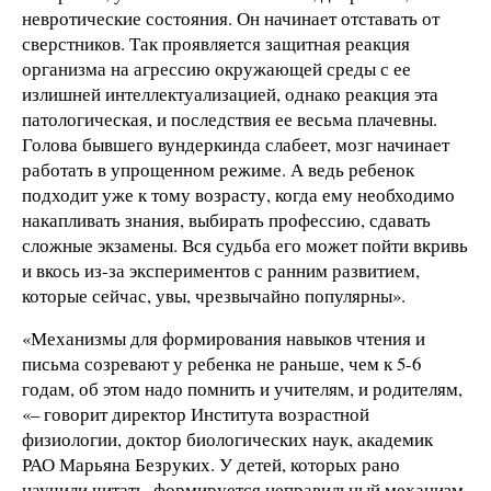
невротические состояния. Он начинает отставать от
сверстников. Так проявляется защитная реакция
организма на агрессию окружающей среды с ее
излишней интеллектуализацией, однако реакция эта
патологическая, и последствия ее весьма плачевны.
Голова бывшего вундеркинда слабеет, мозг начинает
работать в упрощенном режиме. А ведь ребенок
подходит уже к тому возрасту, когда ему необходимо
накапливать знания, выбирать профессию, сдавать
сложные экзамены. Вся судьба его может пойти вкривь
и вкось из-за экспериментов с ранним развитием,
которые сейчас, увы, чрезвычайно популярны».
«Механизмы для формирования навыков чтения и
письма созревают у ребенка не раньше, чем к 5-6
годам, об этом надо помнить и учителям, и родителям,
«– говорит директор Института возрастной
физиологии, доктор биологических наук, академик
РАО Марьяна Безруких. У детей, которых рано
научили читать, формируется неправильный механизм