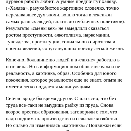
дураков работа любит. А умные предпочтут халяву.
(«Халява», разухабистое жаргонное словечко, точно
передававшее дух эпохи, вошло тогда в лексикон
самых разных людей, вплоть до публичных политиков).
Результаты «смены вех» не замедлили сказаться
ростом преступности, алкоголизма, наркомании,
тунеядства, проституции, социального сиротства и
прочих явлений, сопутствующих поиску легкой жизни.
Конечно, большинство людей и в «лихие» работало в
поте лица. Но в информационном обществе важна не
реальность, а картинка, образ. Особенно для юного
поколения, которое реальности еще не знает, опыта не
имеет и легко поддается манипуляциям.
Сейчас вроде бы время другое. Стало ясно, что без
труда все-таки не выудишь рыбку из пруда. Снова
возрос престиж образования, заговорили о том, что
надо поднимать производство и сельское хозяйство.
Но сильно ли изменилась «картинка»? Подвижки если