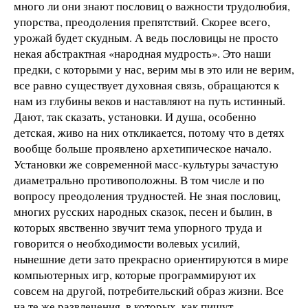
много ли они знают пословиц о важности трудолюбия,
упорства, преодоления препятствий. Скорее всего,
урожай будет скудным. А ведь пословицы не просто
некая абстрактная «народная мудрость». Это наши
предки, с которыми у нас, верим мы в это или не верим,
все равно существует духовная связь, обращаются к
нам из глубины веков и наставляют на путь истинный.
Дают, так сказать, установки. И душа, особенно
детская, живо на них откликается, потому что в детях
вообще больше проявлено архетипическое начало.
Установки же современной масс-культуры зачастую
диаметрально противоположны. В том числе и по
вопросу преодоления трудностей. Не зная пословиц,
многих русских народных сказок, песен и былин, в
которых явственно звучит тема упорного труда и
говорится о необходимости волевых усилий,
нынешние дети зато прекрасно ориентируются в мире
компьютерных игр, которые программируют их
совсем на другой, потребительский образ жизни. Все
на те же развлечения, в которых, как пишут