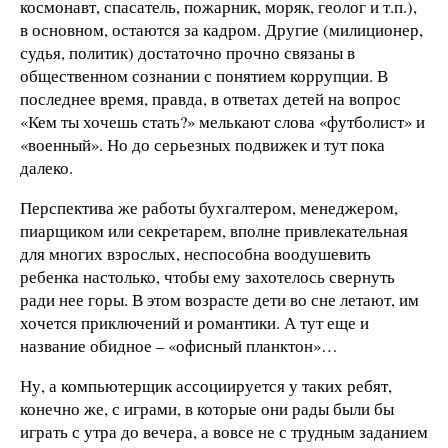
космонавт, спасатель, пожарник, моряк, геолог и т.п.),
в основном, остаются за кадром. Другие (милиционер,
судья, политик) достаточно прочно связаны в
общественном сознании с понятием коррупции. В
последнее время, правда, в ответах детей на вопрос
«Кем ты хочешь стать?» мелькают слова «футболист» и
«военный». Но до серьезных подвижек и тут пока
далеко.
Перспектива же работы бухгалтером, менеджером,
пиарщиком или секретарем, вполне привлекательная
для многих взрослых, неспособна воодушевить
ребенка настолько, чтобы ему захотелось свернуть
ради нее горы. В этом возрасте дети во сне летают, им
хочется приключений и романтики. А тут еще и
название обидное – «офисный планктон»…
Ну, а компьютерщик ассоциируется у таких ребят,
конечно же, с играми, в которые они рады были бы
играть с утра до вечера, а вовсе не с трудным заданием