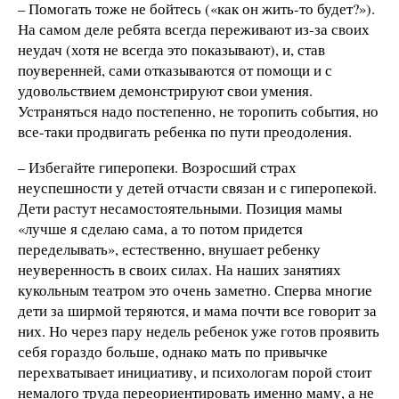
– Помогать тоже не бойтесь («как он жить-то будет?»).
На самом деле ребята всегда переживают из-за своих
неудач (хотя не всегда это показывают), и, став
поуверенней, сами отказываются от помощи и с
удовольствием демонстрируют свои умения.
Устраняться надо постепенно, не торопить события, но
все-таки продвигать ребенка по пути преодоления.
– Избегайте гиперопеки. Возросший страх
неуспешности у детей отчасти связан и с гиперопекой.
Дети растут несамостоятельными. Позиция мамы
«лучше я сделаю сама, а то потом придется
переделывать», естественно, внушает ребенку
неуверенность в своих силах. На наших занятиях
кукольным театром это очень заметно. Сперва многие
дети за ширмой теряются, и мама почти все говорит за
них. Но через пару недель ребенок уже готов проявить
себя гораздо больше, однако мать по привычке
перехватывает инициативу, и психологам порой стоит
немалого труда переориентировать именно маму, а не