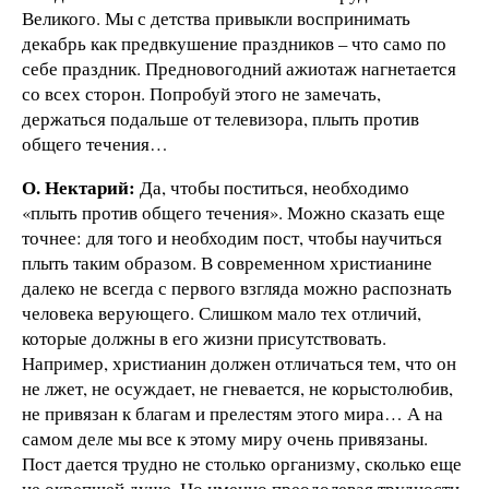
Великого. Мы с детства привыкли воспринимать
декабрь как предвкушение праздников – что само по
себе праздник. Предновогодний ажиотаж нагнетается
со всех сторон. Попробуй этого не замечать,
держаться подальше от телевизора, плыть против
общего течения…
О. Нектарий:
Да, чтобы поститься, необходимо
«плыть против общего течения». Можно сказать еще
точнее: для того и необходим пост, чтобы научиться
плыть таким образом. В современном христианине
далеко не всегда с первого взгляда можно распознать
человека верующего. Слишком мало тех отличий,
которые должны в его жизни присутствовать.
Например, христианин должен отличаться тем, что он
не лжет, не осуждает, не гневается, не корыстолюбив,
не привязан к благам и прелестям этого мира… А на
самом деле мы все к этому миру очень привязаны.
Пост дается трудно не столько организму, сколько еще
не окрепшей душе. Но именно преодолевая трудности,