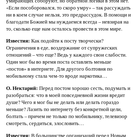
умирающих соборуют, но обратной логики в этом нет.
«Если пособоровался, то скоро умру» – так рассуждать
ни в коем случае нельзя, это предрассудок. В помощи и
благодати Божией мы нуждаемся всегда – невзирая на
то, сколько еще нам осталось провести в этом мире.
Известия:
Как подойти к посту творчески?
Ограничения в еде, воздержание от супружеских
отношений – что еще? Ведь у каждого свои слабости.
Один мог бы во время поста оставлять меньше
«постов» в интернете. Для другого болтовня по
мобильному стала чем-то вроде наркотика…
О. Нектарий:
Перед постом хорошо сесть, подумать и
разобраться: что в моей повседневной жизни вредит
душе? Чего я мог бы не делать или делать гораздо
меньше? Лазить по интернету без конкретной цели,
болтать – причем не только по мобильнику, телевизор
смотреть, сердиться, злословить…
Известия:
В большинстве организаций перед Новым