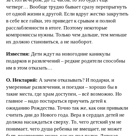
четверг… Вообще трудно бывает сразу перепрыгнуть
от одной жизни к другой. Если вдруг жестко закрутить
в себе все гайки, это приведет к срывам и полной
расслабленности в итоге. Поэтому некоторые
компромиссы нужны. Только чем дальше, тем меньше
их должно становиться, а не наоборот.
Известия:
Дети ждут на новогодние каникулы
подарков и развлечений – редкие родители способны
им в этом отказать…
О. Нектарий:
А зачем отказывать? И подарки, и
умеренные развлечения, и поездки – хорошо бы в
такие места, где храм доступен, – всё возможно. Но
главное – надо постараться приучить детей к
ожиданию Рождества. Точно так же, как они привыкли
считать дни до Нового года. Вера в сердцах детей не
должна насаждаться сверху. То, чего детский ум не
понимает, чего душа ребенка не вмещает, не может
быть воспринято иначе, как из-под палки. Детская