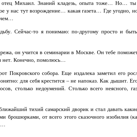
ь, отец Михаил. Знаний кладезь, опыта тоже… Но… ты
 у нас тут возрождение… какая газета… Где угодно, но
рочем…
дьбу. Сейчас-то я понимаю: по-другому просто и быть
ережа, он учится в семинарии в Москве. Он тебе поможе
ил нет. Конечно, помолюсь…
орот Покровского собора. Еще издалека заметил его ро
онятно: для себя крестится – не напоказ. Как дышит. Ег
осов, столько недоумений. Столько всего неясного, га
 ближайший тихий самарский дворик и стал давать каки
ми брошюрками, от всего этого сказочного изобилия (к
сь…