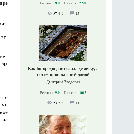
авре
Рейтинг:
9.9
Голосов:
2798
…
37 446
13
же.
 ну,
ивел
и на
Как Богородица исцелила девочку, а
потом пришла к ней домой
Дмитрий Злодорев
Рейтинг:
9.9
Голосов:
2015
осто
23 738
11
ами
ное
огие