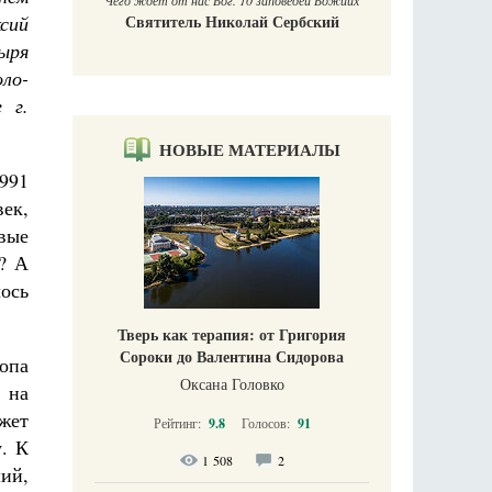
Чего ждет от нас Бог. 10 заповедей Божиих
ксий
Святитель Николай Сербский
ыря
ло-
 г.
НОВЫЕ МАТЕРИАЛЫ
1991
ек,
вые
? А
лось
Тверь как терапия: от Григория
Сороки до Валентина Сидорова
копа
Оксана Головко
 на
ожет
Рейтинг:
9.8
Голосов:
91
. К
1 508
2
ий,