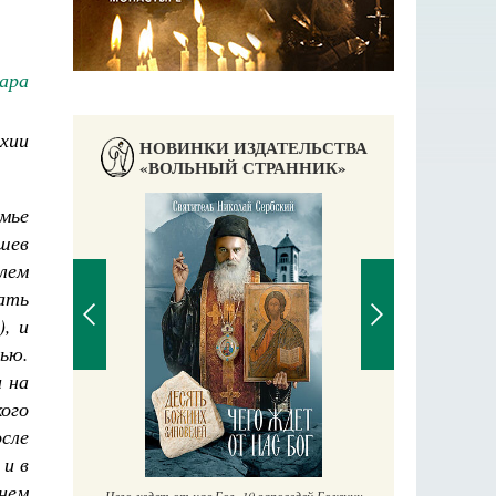
ара
рхии
НОВИНКИ ИЗДАТЕЛЬСТВА
«ВОЛЬНЫЙ СТРАННИК»
емье
шев
лем
мать
), и
ью.
и на
ого
П
Е
осле
аучись у
 и в
енем