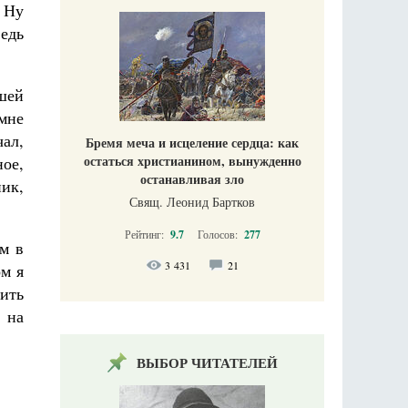
. Ну
едь
шей
 мне
чал,
Бремя меча и исцеление сердца: как
остаться христианином, вынужденно
ное,
останавливая зло
ик,
Свящ. Леонид Бартков
Рейтинг:
9.7
Голосов:
277
м в
3 431
21
ом я
шить
 на
ВЫБОР ЧИТАТЕЛЕЙ