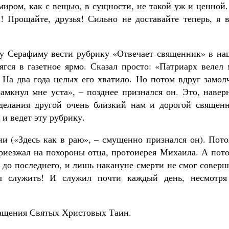
 миром, как с вещью, в сущности, не такой уж и ценной
 Прощайте, друзья! Сильно не доставайте теперь, я в
цу Серафиму вести рубрику «Отвечает священник» в на
рягся в газетное ярмо. Сказал просто: «Патриарх велел
. На два года целых его хватило. Но потом вдруг замол
амкнул мне уста», – позднее признался он. Это, навер
 делания другой очень близкий нам и дорогой священн
 и ведет эту рубрику.
и («Здесь как в раю», – смущенно признался он). Пото
приезжал на похороны отца, протоиерея Михаила. А пот
 до последнего, и лишь накануне смерти не смог совер
л служить! И служил почти каждый день, несмотря
чащения Святых Христовых Таин.