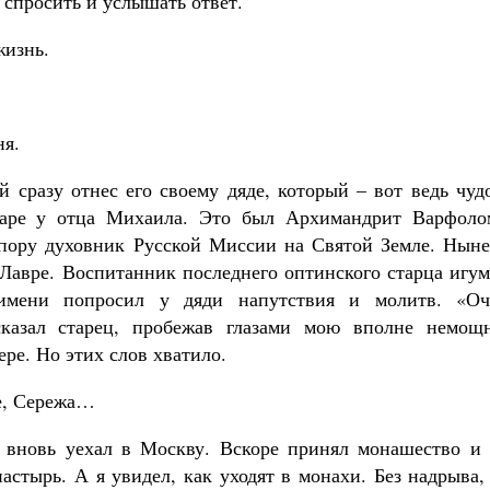
 спросить и услышать ответ.
жизнь.
ня.
 сразу отнес его своему дяде, который – вот ведь чуд
маре у отца Михаила. Это был Архимандрит Варфоло
 пору духовник Русской Миссии на Святой Земле. Ныне
 Лавре. Воспитанник последнего оптинского старца игу
имени попросил у дяди напутствия и молитв. «Оч
сказал старец, пробежав глазами мою вполне немощ
ре. Но этих слов хватило.
бе, Сережа…
 вновь уехал в Москву. Вскоре принял монашество и 
стырь. А я увидел, как уходят в монахи. Без надрыва,