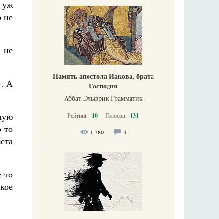
 уж
 не
 не
Память апостола Иакова, брата
т. А
Господня
Аббат Эльфрик Грамматик
слую
Рейтинг:
10
Голосов:
131
о-то
1 380
4
зета
е-то
акое