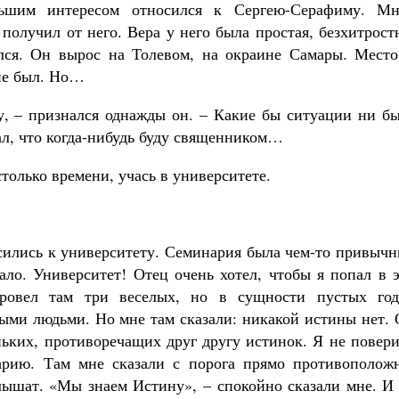
шим интересом относился к Сергею-Серафиму. Мн
получил от него. Вера у него была простая, безхитрост
лся. Он вырос на Толевом, на окраине Самары. Место
 не был. Но…
зу, – признался однажды он. – Какие бы ситуации ни б
нал, что когда-нибудь буду священником…
столько времени, учась в университете.
осились к университету. Семинария была чем-то привыч
ало. Университет! Отец очень хотел, чтобы я попал в 
овел там три веселых, но в сущности пустых го
ми людьми. Но мне там сказали: никакой истины нет. 
ньких, противоречащих друг другу истинок. Я не повер
арию. Там мне сказали с порога прямо противоположн
слышат. «Мы знаем Истину», – спокойно сказали мне. И