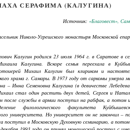
АХА СЕРАФИМА (КАЛУГИНА)
Источник:
«Благовест», Сам
насельник Николо-Угрешского монастыря Московской епа
лович Калугин родился 23 июля 1964 г. в Саратове в с
Михаила Калугина. Вскоре семья переехала в Куйбы
ротоиерей Михаил Калугин был клириком и настояте
кого храма г. Самары. В 1973 году от саркомы умерла 
ина – Инна Семеновна Калугина (в девичестве Лебедева
ихаил стал один растить двух детей, Сергея и Натал
ин после службы в армии поступил на рабфак, а потом 
еление филологического факультета Куйбышевск
ного университета. Но университет он не закончил – п
Великомученик Георгий Победоносец. Н
са поступил в Московскую Духовную семинарию, а потом
святого
Роман Котов
 декабря 1993 года он принял монашеский постриг с им