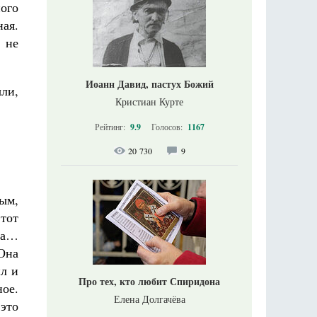
ого
ная.
 не
Иоанн Давид, пастух Божий
ыли,
Кристиан Курте
Рейтинг:
9.9
Голосов:
1167
20 730
9
ным,
этот
да…
Она
ил и
Про тех, кто любит Спиридона
ое.
Елена Долгачёва
 это