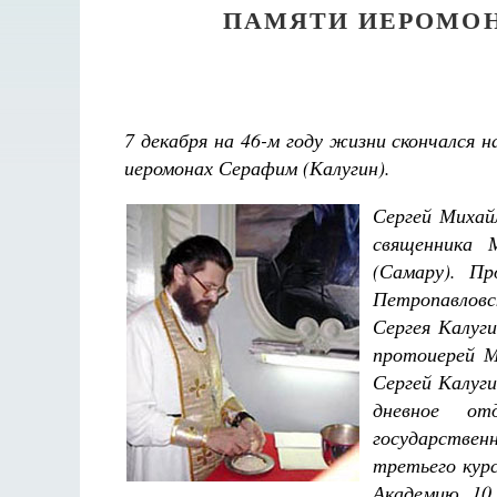
ПАМЯТИ ИЕРОМОН
7 декабря на 46-м году жизни скончался 
иеромонах Серафим (Калугин).
Сергей Михай
священника 
(Самару). П
Петропавловс
Сергея Калуг
протоиерей М
Сергей Калуг
дневное отд
государствен
третьего кур
Разлуки не будет
Академию. 10