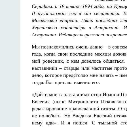
Фредерика де Грааф
Серафим, а 19 января 1994 года, на Кре
II рукоположил его в сан священника. 
Московской епархии. Пять последних л
Угрешского монастыря в Астрахани. И
Астрахани. Редакция выражает искреннее 
Мы познакомились очень давно – в совсем
года, когда свои последние месяцы дожи
мой ровесник, с кем довелось общаться
наставники – старцы или маститые прото
дело, которое предстояло мне начать – и
тогда. Бог прислал именно его.
«Дайте мне в наставники отца Иоанна Гон
Евсевия (ныне Митрополита Псковского 
редактирование православной газеты. Отц
не полюбить. Но Владыка Евсевий неожи
нему иди». И я пошел. С тыльной сто