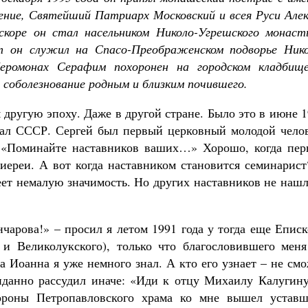
Как найти своё место в жизни
щение, Святейший Патриарх Московский и всея Руси Але
Кирилл Мурышев
Вскоре он стал насельником Николо-Угрешского монаст
ет он служил на Спасо-Преображенском подворье Нико
еромонах Серафим похоронен на городском кладбище
соболезнование родным и близким почившего.
 другую эпоху. Даже в другой стране. Было это в июне 
вал СССР. Сергей был первый церковный молодой челов
. «Поминайте наставников ваших…» Хорошо, когда пер
иереи. А вот когда наставником становится семинарист
меет немалую значимость. Но других наставников не наш
чарова!» – просил я летом 1991 года у тогда еще Епис
и Великолукского), только что благословившего меня
а Иоанна я уже немного знал. А кто его узнает – не см
данно рассудил иначе: «Иди к отцу Михаилу Калугину
роны Петропавловского храма ко мне вышел уставш