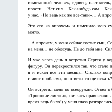
измотанный человек, вдовец, настоятел
прости… Нет сил… Как-нибудь сам… Какое
у нас. «Но ведь как же все-таки»… А вп
Это его «а впрочем» и изменило мою су
могло.
– А впрочем, у меня сейчас гостит сын, С
на меня… не обезсудь. Не до тебя мне. С
И уже через день я встретил Сергея у в
фигуру. Он перекрестился так, что стало п
я и искал все эти месяцы. Столько вопр
ставит проблемы, но ответы-то где искать?
Он встретил меня во всеоружии. Отвел в
«Троицкие листки», пичкать православны
время ведь было!) у меня глаза разгорели