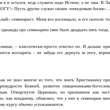
м я и остался, ведь служить надо Истине, а не лжи. В Л
ОГУ!» Пусть другие служат своим «неведомым богам»
лый» семинарист. Меня все восхищало, и его скепсис то
я однажды про семинарию (мне было двадцать пять тогда,
рливые, – классически-просто ответил он. И дальше пр
ится воспарить – не забудь его дернуть за ногу, верн
как не знал многое из того, что знать Христианину пр
емудрости Божией, развитое священниками-богослов
ым. Отвергнутое Церковью, но признанное как част
но, как младшему, объяснил, что у них в семинарии мн
ему курсу обычно успокаиваются.