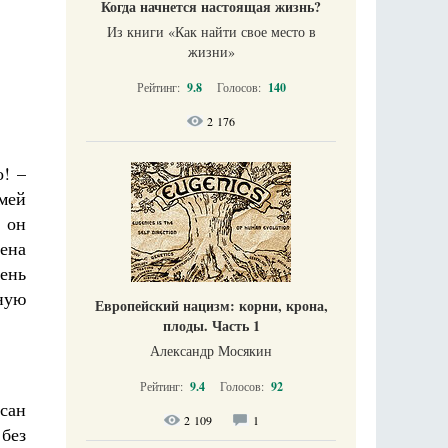
Когда начнется настоящая жизнь?
Из книги «Как найти свое место в
жизни​»
Рейтинг:
9.8
Голосов:
140
2 176
о! –
мей
 он
мена
ень
ную
Европейский нацизм: корни, крона,
плоды. Часть 1
Александр Мосякин
Рейтинг:
9.4
Голосов:
92
сан
2 109
1
 без