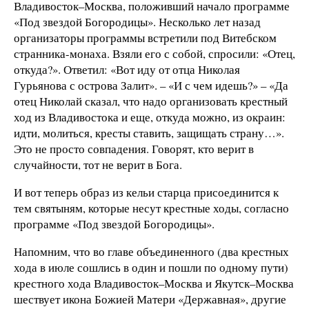
Владивосток–Москва, положивший начало программе
«Под звездой Богородицы». Несколько лет назад
организаторы программы встретили под Витебском
странника-монаха. Взяли его с собой, спросили: «Отец,
откуда?». Ответил: «Вот иду от отца Николая
Гурьянова с острова Залит». – «И с чем идешь?» – «Да
отец Николай сказал, что надо организовать крестный
ход из Владивостока и еще, откуда можно, из окраин:
идти, молиться, кресты ставить, защищать страну…».
Это не просто совпадения. Говорят, кто верит в
случайности, тот не верит в Бога.
И вот теперь образ из кельи старца присоединится к
тем святыням, которые несут крестные ходы, согласно
программе «Под звездой Богородицы».
Напомним, что во главе объединенного (два крестных
хода в июле сошлись в один и пошли по одному пути)
крестного хода Владивосток–Москва и Якутск–Москва
шествует икона Божией Матери «Державная», другие