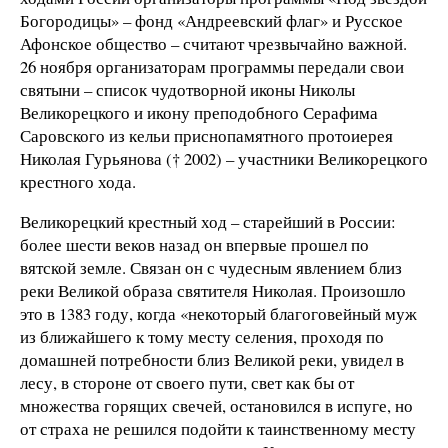
Богородицы» – фонд «Андреевский флаг» и Русское
Афонское общество – считают чрезвычайно важной.
26 ноября организаторам программы передали свои
святыни – список чудотворной иконы Николы
Великорецкого и икону преподобного Серафима
Саровского из кельи приснопамятного протоиерея
Николая Гурьянова († 2002) – участники Великорецкого
крестного хода.
Великорецкий крестный ход – старейший в России:
более шести веков назад он впервые прошел по
вятской земле. Связан он с чудесным явлением близ
реки Великой образа святителя Николая. Произошло
это в 1383 году, когда «некоторый благоговейный муж
из ближайшего к тому месту селения, проходя по
домашней потребности близ Великой реки, увидел в
лесу, в стороне от своего пути, свет как бы от
множества горящих свечей, остановился в испуге, но
от страха не решился подойти к таинственному месту