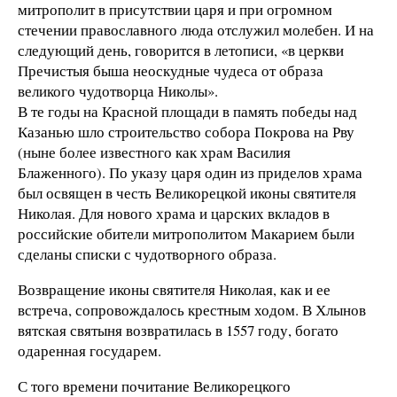
митрополит в присутствии царя и при огромном
стечении православного люда отслужил молебен. И на
следующий день, говорится в летописи, «в церкви
Пречистыя быша неоскудные чудеса от образа
великого чудотворца Николы».
В те годы на Красной площади в память победы над
Казанью шло строительство собора Покрова на Рву
(ныне более известного как храм Василия
Блаженного). По указу царя один из приделов храма
был освящен в честь Великорецкой иконы святителя
Николая. Для нового храма и царских вкладов в
российские обители митрополитом Макарием были
сделаны списки с чудотворного образа.
Возвращение иконы святителя Николая, как и ее
встреча, сопровождалось крестным ходом. В Хлынов
вятская святыня возвратилась в 1557 году, богато
одаренная государем.
С того времени почитание Великорецкого