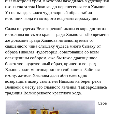
был выстроен храм, в котором находилась чудотворная
икона святителя Николая до перенесения ее в Хлынов.
У сосны, где явился чудотворный образ, забил
источник, вода из которого исцеляла страждущих.
Слава о чудесах Великорецкой иконы вскоре достигла
и столицы вятского края – града Хлынова. «По времени
же довольне града Хлынова начальствуемые от
священного чина слышаху чудеса много бываху от
образа Николая Чудотворца, советовавше со всем
освященным собором, еже бы такое драгоценное
богатство, чудотворный образ, принести во град
Хлынов ради многонародного собрания». Забирая
икону, жители Хлынова дали обет ежегодно
возвращать икону святителя Николая на берег реки
Великой к месту его славного явления. Так зародилась
традиция Великорецкого крестного хода.
Свое