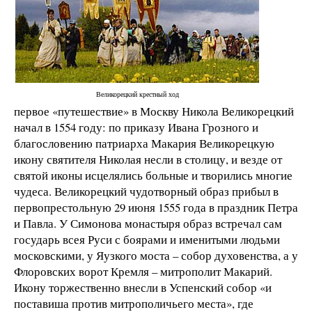
Великорецкий крестный ход
первое «путешествие» в Москву Никола Великорецкий
начал в 1554 году: по приказу Ивана Грозного и
благословению патриарха Макария Великорецкую
икону святителя Николая несли в столицу, и везде от
святой иконы исцелялись больные и творились многие
чудеса. Великорецкий чудотворный образ прибыл в
первопрестольную 29 июня 1555 года в праздник Петра
и Павла. У Симонова монастыря образ встречал сам
государь всея Руси с боярами и именитыми людьми
московскими, у Яузкого моста – собор духовенства, а у
Флоровских ворот Кремля – митрополит Макарий.
Икону торжественно внесли в Успенский собор «и
поставиша против митрополичьего места», где