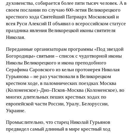
духовенства, собирается более пяти тысяч человек. А в
своем послании по случаю 600-летия Великорецкого
крестного хода Святейший Патриарх Московский и
всея Руси Алексий II объявил о всероссийском статусе
праздника явления Великорецкой иконы святителя
Николая.
Переданные организаторам программы «Под звездой
Богородицы» святыни – список с чудотворной иконы
Николы Великорецкого и икона преподобного
Серафима Саровского из кельи протоиерея Николая
Гурьянова – не раз участвовали в Великорецком
крестном ходе, в паломнических поездках Москва
(Коломенское)–Дно–Псков–Москва (Коломенское), во
многих длительных пеших крестных ходах по
европейской части России, Уралу, Белоруссии,
Украине.
Промыслительно, что старец Николай Гурьянов
предвидел самый длинный в мире крестный ход