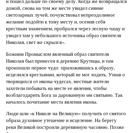
и пошел дальше по своему делу. Когда же возвращался
домой, снова на том же месте увидел сияние
светозарных лучей, почувствовал непреодолимое
желание подойти к тому месту и, осенив себя
крестным знамением, пробрался через лесную чащу и
увидел там у небольшого источника образ святителя
Николая, свет же скрылся».
Божиим Промыслом явленный образ святителя
Николая был принесен в деревню Крутицы, и там
произошло первое чудо: приложившись к образу,
исцелился крестьянин, который не мог ходить. Узнав о
творящихся от иконы чудесах, местные жители
захотели побывать на месте ее явления, чтобы
возблагодарить Бога за дарованную им святыню. Так
началось почитание места явления иконы.
Люди шли «к Николе на Великую» получить от святого
образа духовное утешение и исцеление. На берегу
реки Великой построили деревянную часовню. Позже