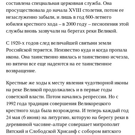
составлена специальная церковная служба. Она
просуществовала до начала XVIII столетия, потом ее
незаслуженно забыли, и лишь в год 600-летнего
юбилея крестного хода – в 2000 году – песнопения этой
службы вновь зазвучали на берегах реки Великой.
С 1920-х годов след величайшей святыни земли
Российской теряется. Неизвестно куда и когда пропала
икона. Она таинственно явилась и таинственно исчезла,
но вятичи все еще надеются на ее таинственное
возвращение.
Крестные же ходы к месту явления чудотворной иконы
на реке Великой продолжались и в первые годы
советской власти. Потом начались репрессии. Но с
1992 года традиция совершения Великорецкого
крестного хода была возрождена. И теперь каждый год
24 мая (6 июня) на литургию, которую на берегу реки в
деревянной часовне-алтаре совершает митрополит
Вятский и Слободской Хрисанф с собором вятского