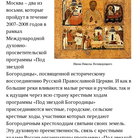
Москва – два из
восьми, которые
пройдут в течение
2007–2008 годов в
рамках
Международной
духовно-
просветительской
программы «Под
Икона Николы Великорецкого
звездой
Богородицы», посвященной историческому
воссоединению Русской Православной Церкви. И как в
большие реки вливаются малые речки и ручейки, так и
к идущим через всю страну крестным ходам
программы «Под звездой Богородицы»
присоединяются местные, городские, сельские
крестные ходы, участники которых передают
Богородичным крестоходцам святыни своих земель.
Эту духовную преемственность, связь с крестными
ходами России организаторы программы «Под звездой