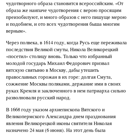
чудотворного образа становится всероссийским. «От
образа же наипаче чудотворения с верою просящим
преизобилуют, и много образов с него пишуще мерою
и подобием, и ото всех чудотворения быша многим
верным».
Через полвека, в 1614 году, когда Русь еще переживала
последствия Великой смуты, Никола Великорецкий
«посетил» столицу вновь. Только что избранный
молодой государь Михаил Федорович призвал
вятскую святыню в Москву, дабы утешить
православных горожан в их горе: долгая Смута,
сожжение Москвы поляками, держание ими в своих
руках Кремля и заключенного в нем патриарха сильно
разволновали русский народ.
В 1668 году указом архиепископа Вятского и
Великопермского Александра днем празднования
явления Великорецкой иконы святителя Николая
назначено 24 мая (6 июня). На этот день была