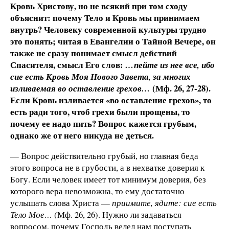
Кровь Христову, но не всякий при том сходу
объяснит: почему Тело и Кровь мы принимаем
внутрь? Человеку современной культуры трудно
это понять; читая в Евангелии о Тайной Вечере, он
также не сразу понимает смысл действий
Спасителя, смысл Его слов:
…пейте из нее все, ибо
сие есть Кровь Моя Нового Завета, за многих
(Мф. 26, 27-28).
изливаемая во оставление грехов…
Если Кровь изливается «во оставление грехов», то
есть ради того, чтоб грехи были прощены, то
почему ее надо пить? Вопрос кажется грубым,
однако же от него никуда не деться.
— Вопрос действительно грубый, но главная беда
этого вопроса не в грубости, а в нехватке доверия к
Богу. Если человек имеет тот минимум доверия, без
которого вера невозможна, то ему достаточно
услышать слова Христа —
приимите, ядите: сие есть
Тело Мое…
(Мф. 26, 26). Нужно ли задаваться
вопросом, почему Господь велел нам поступать