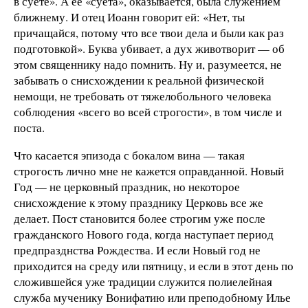
в суете». А ее «суета», оказывается, была служением
ближнему. И отец Иоанн говорит ей: «Нет, ты
причащайся, потому что все твои дела и были как раз
подготовкой». Буква убивает, а дух животворит — об
этом священнику надо помнить. Ну и, разумеется, не
забывать о снисхождении к реальной физической
немощи, не требовать от тяжелобольного человека
соблюдения «всего во всей строгости», в том числе и
поста.
Что касается эпизода с бокалом вина — такая
строгость лично мне не кажется оправданной. Новый
Год — не церковный праздник, но некоторое
снисхождение к этому празднику Церковь все же
делает. Пост становится более строгим уже после
гражданского Нового года, когда наступает период
предпразднства Рождества. И если Новый год не
приходится на среду или пятницу, и если в этот день по
сложившейся уже традиции служится полиелейная
служба мученику Вонифатию или преподобному Илье