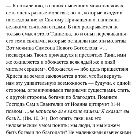
— К сожалению, в наших нынешних молитвословах
есть очень разные молитвы; но те, которые входят в
последование ко Святому Причащению, написаны
великими святыми отцами. В них раскрывается не
только смысл этого Таинства, но и опыт переживания
его теми святыми, которые оставили нам эти молитвы.
Вот молитва Симеона Нового Богослова: «…
нескверных Твоих причащуся и пресвятых Таин, ими
же оживляется и обожается всяк ядый же и пияй
чистым сердцем». Обожается — ибо цель пришествия
Христа на землю заключается в том, чтобы вернуть
нам эту удивительную возможность — будучи, с одной
стороны, ограниченными тварными существами, стать,
с другой стороны, богами по благодати. Помните,
Господь Сам в Евангелии от Иоанна цитирует 81-й
псалом:
…не написано ли в законе вашем: Я сказал: вы
боги?..
(Ин. 10, 34). Вот опять-таки, как это
человеческим умом понять: мы люди, и мы можем
быть богами по благодати? Не маленькими языческими