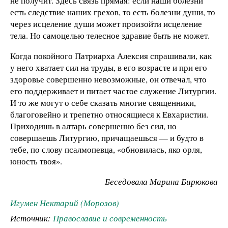
не получит. Здесь связь прямая: если наши болезни
есть следствие наших грехов, то есть болезни души, то
через исцеление души может произойти исцеление
тела. Но самоцелью телесное здравие быть не может.
Когда покойного Патриарха Алексия спрашивали, как
у него хватает сил на труды, в его возрасте и при его
здоровье совершенно невозможные, он отвечал, что
его поддерживает и питает частое служение Литургии.
И то же могут о себе сказать многие священники,
благоговейно и трепетно относящиеся к Евхаристии.
Приходишь в алтарь совершенно без сил, но
совершаешь Литургию, причащаешься — и будто в
тебе, по слову псалмопевца, «обновилась, яко орля,
юность твоя».
Беседовала Марина Бирюкова
Игумен Нектарий (Морозов)
Источник:
Православие и современность