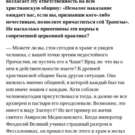
возлагает эту ответственность на всю
христианскую общину: «Немалое наказание
ожидает вас, если вы, признавши кого-либо
нечестивым, позволите причаститься сей Трапезы».
Но насколько применимы эти нормы в
современной церковной практике?
— Можете ли вы, стоя сегодня в храме и увидев
человека, с вашей точки зрения недостойного
Причастия, не пустить его к Чаше? Вряд ли: что вы о
нем в действительности знаете? В древней
христианской общине была другая ситуация. Она
являлась именно общиной, в которой каждый был так
или иначе знаком с каждым. Хотя соблазн
человекоугодия присутствовал и тогда, и далеко не все
архиереи и пастыри его преодолевали. Возможно, это
имеет в виду Златоуст? Но вот пример из жития
святого Амвросия Медиоланского. Когда император
Феодосий Великий учинил страшный разгром в
Фессалониках, он пришел после этого в храм и желал