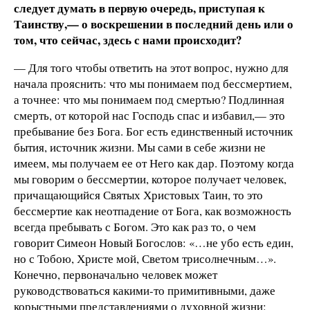
следует думать в первую очередь, приступая к
Таинству,— о воскрешении в последний день или о
том, что сейчас, здесь с нами происходит?
— Для того чтобы ответить на этот вопрос, нужно для
начала прояснить: что мы понимаем под бессмертием,
а точнее: что мы понимаем под смертью? Подлинная
смерть, от которой нас Господь спас и избавил,— это
пребывание без Бога. Бог есть единственный источник
бытия, источник жизни. Мы сами в себе жизни не
имеем, мы получаем ее от Него как дар. Поэтому когда
мы говорим о бессмертии, которое получает человек,
причащающийся Святых Христовых Таин, то это
бессмертие как неотпадение от Бога, как возможность
всегда пребывать с Богом. Это как раз то, о чем
говорит Симеон Новый Богослов: «…не убо есть един,
но с Тобою, Христе мой, Светом трисолнечным…».
Конечно, первоначально человек может
руководствоваться какими-то примитивными, даже
корыстными представлениями о духовной жизни: