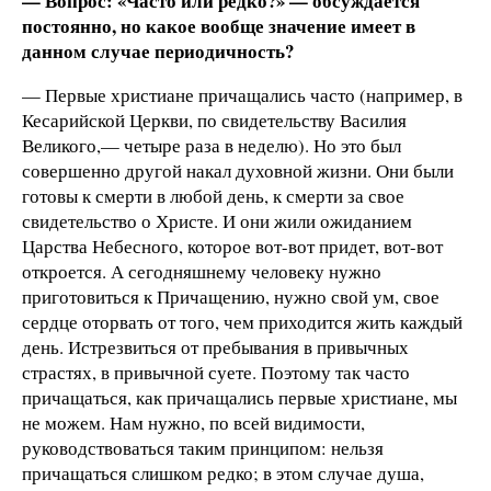
— Вопрос: «Часто или редко?» — обсуждается
постоянно, но какое вообще значение имеет в
данном случае периодичность?
— Первые христиане причащались часто (например, в
Кесарийской Церкви, по свидетельству Василия
Великого,— четыре раза в неделю). Но это был
совершенно другой накал духовной жизни. Они были
готовы к смерти в любой день, к смерти за свое
свидетельство о Христе. И они жили ожиданием
Царства Небесного, которое вот-вот придет, вот-вот
откроется. А сегодняшнему человеку нужно
приготовиться к Причащению, нужно свой ум, свое
сердце оторвать от того, чем приходится жить каждый
день. Истрезвиться от пребывания в привычных
страстях, в привычной суете. Поэтому так часто
причащаться, как причащались первые христиане, мы
не можем. Нам нужно, по всей видимости,
руководствоваться таким принципом: нельзя
причащаться слишком редко; в этом случае душа,