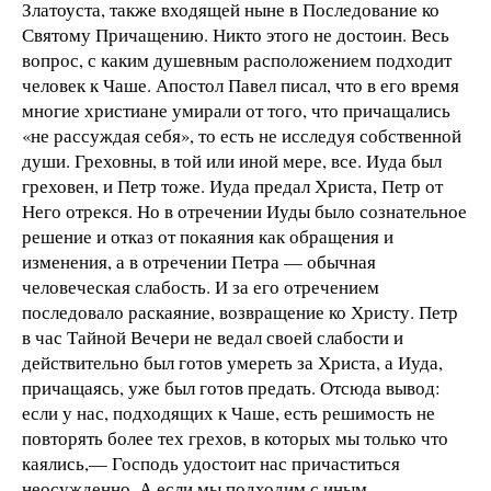
Златоуста, также входящей ныне в Последование ко
Святому Причащению. Никто этого не достоин. Весь
вопрос, с каким душевным расположением подходит
человек к Чаше. Апостол Павел писал, что в его время
многие христиане умирали от того, что причащались
«не рассуждая себя», то есть не исследуя собственной
души. Греховны, в той или иной мере, все. Иуда был
греховен, и Петр тоже. Иуда предал Христа, Петр от
Него отрекся. Но в отречении Иуды было сознательное
решение и отказ от покаяния как обращения и
изменения, а в отречении Петра — обычная
человеческая слабость. И за его отречением
последовало раскаяние, возвращение ко Христу. Петр
в час Тайной Вечери не ведал своей слабости и
действительно был готов умереть за Христа, а Иуда,
причащаясь, уже был готов предать. Отсюда вывод:
если у нас, подходящих к Чаше, есть решимость не
повторять более тех грехов, в которых мы только что
каялись,— Господь удостоит нас причаститься
неосужденно. А если мы подходим с иным