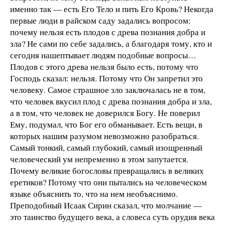
именно так — есть Его Тело и пить Его Кровь? Некогда
первые люди в райском саду задались вопросом:
почему нельзя есть плодов с древа познания добра и
зла? Не сами по себе задались, а благодаря тому, кто и
сегодня нашептывает людям подобные вопросы…
Плодов с этого древа нельзя было есть, потому что
Господь сказал: нельзя. Потому что Он запретил это
человеку. Самое страшное зло заключалась не в том,
что человек вкусил плод с древа познания добра и зла,
а в том, что человек не доверился Богу. Не поверил
Ему, подумал, что Бог его обманывает. Есть вещи, в
которых нашим разумом невозможно разобраться.
Самый тонкий, самый глубокий, самый изощренный
человеческий ум непременно в этом запутается.
Почему великие богословы превращались в великих
еретиков? Потому что они пытались на человеческом
языке объяснить то, что на нем необъяснимо.
Преподобный Исаак Сирин сказал, что молчание —
это таинство будущего века, а словеса суть орудия века