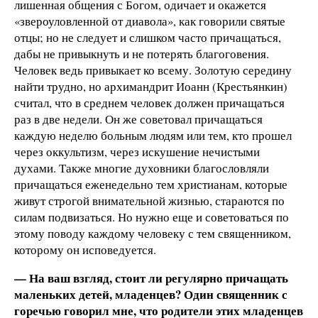
лишенная общения с Богом, одичает и окажется
«звероуловленной от диавола», как говорили святые
отцы; но не следует и слишком часто причащаться,
дабы не привыкнуть и не потерять благоговения.
Человек ведь привыкает ко всему. Золотую середину
найти трудно, но архимандрит Иоанн (Крестьянкин)
считал, что в среднем человек должен причащаться
раз в две недели. Он же советовал причащаться
каждую неделю больным людям или тем, кто прошел
через оккультизм, через искушение нечистыми
духами. Также многие духовники благословляли
причащаться еженедельно тем христианам, которые
живут строгой внимательной жизнью, стараются по
силам подвизаться. Но нужно еще и советоваться по
этому поводу каждому человеку с тем священником,
которому он исповедуется.
— На ваш взгляд, стоит ли регулярно причащать
маленьких детей, младенцев? Один священник с
горечью говорил мне, что родители этих младенцев