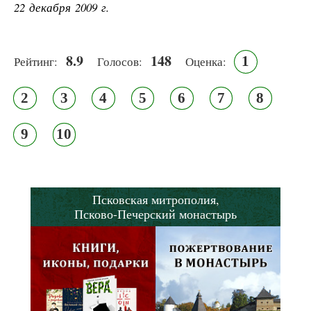
22 декабря 2009 г.
8.9
148
1
Рейтинг:
Голосов:
Оценка:
2
3
4
5
6
7
8
9
10
Псковская митрополия,
Псково-Печерский монастырь