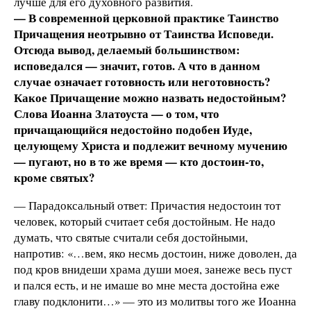
лучше для его духовного развития.
— В современной церковной практике Таинство
Причащения неотрывно от Таинства Исповеди.
Отсюда вывод, делаемый большинством:
исповедался — значит, готов. А что в данном
случае означает готовность или неготовность?
Какое Причащение можно назвать недостойным?
Слова Иоанна Златоуста — о том, что
причащающийся недостойно подобен Иуде,
целующему Христа и подлежит вечному мучению
— пугают, но в то же время — кто достоин-то,
кроме святых?
— Парадоксальный ответ: Причастия недостоин тот
человек, который считает себя достойным. Не надо
думать, что святые считали себя достойными,
напротив: «…вем, яко несмь достоин, ниже доволен, да
под кров внидеши храма души моея, занеже весь пуст
и пался есть, и не имаше во мне места достойна еже
главу подклонити…» — это из молитвы того же Иоанна