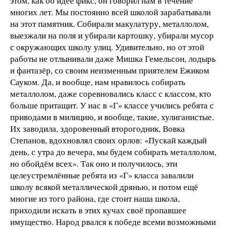
этом, как об идее фикс, он говорил нам в течение
многих лет. Мы постоянно всей школой зарабатывали
на этот памятник. Собирали макулатуру, металлолом,
выезжали на поля и убирали картошку, убирали мусор
с окружающих школу улиц. Удивительно, но от этой
работы не отлынивали даже Мишка Гемельсон, лодырь
и фантазёр, со своим неизменным приятелем Ежиком
Сауком. Да, и вообще, нам нравилось собирать
металлолом, даже соревновались класс с классом, кто
больше притащит. У нас в «Г» классе учились ребята с
приводами в милицию, и вообще, такие, хулиганистые.
Их заводила, здоровенный второгодник, Вовка
Степанов, вдохновлял своих орлов: «Пускай каждый
день, с утра до вечера, мы будем собирать металлолом,
но обойдём всех». Так оно и получилось, эти
целеустремлённые ребята из «Г» класса завалили
школу всякой металлической дрянью, и потом ещё
многие из того района, где стоит наша школа,
приходили искать в этих кучах своё пропавшее
имущество. Народ рвался к победе всеми возможными