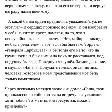
верю этому человеку, и партии его не верю, – и вернул
награду назад военкому.
– А какой бы вы орден предпочли, уважаемый, уж не
этот ли? – В сердцах произнёс военком. И он изобразил
у себя на кителе крест, намекая, на то, что я
неслучайно оказался в плену. – Нет, майор, я никогда
не был предателем, а вот, если бы был такой орден,
«генерала Карбышева», я бы тогда его не то, что на
груди носил, я бы с ним и на ночь не расставался, под
подушку бы клал. Повернулся и ушёл. Затаив дыхание,
я слушал «Чапая». Подумать только, он лично знал
человека, который в моём представлении мог быть
только памятником.
Через несколько месяцев звонок из дома: «Саша, твои
одноклассники собираются на встречу выпускников,
хотят юбилей отметить, интересуются, может,
приедешь?»