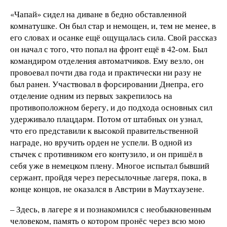
«Чапай» сидел на диване в бедно обставленной
комнатушке. Он был стар и немощен, и, тем не менее, в
его словах и осанке ещё ощущалась сила. Свой рассказ
он начал с того, что попал на фронт ещё в 42-ом. Был
командиром отделения автоматчиков. Ему везло, он
провоевал почти два года и практически ни разу не
был ранен. Участвовал в форсировании Днепра, его
отделение одним из первых закрепилось на
противоположном берегу, и до подхода основных сил
удерживало плацдарм. Потом от штабных он узнал,
что его представили к высокой правительственной
награде, но вручить орден не успели. В одной из
стычек с противником его контузило, и он пришёл в
себя уже в немецком плену. Многое испытал бывший
сержант, пройдя через пересылочные лагеря, пока, в
конце концов, не оказался в Австрии в Маутхаузене.
– Здесь, в лагере я и познакомился с необыкновенным
человеком, память о котором пронёс через всю мою