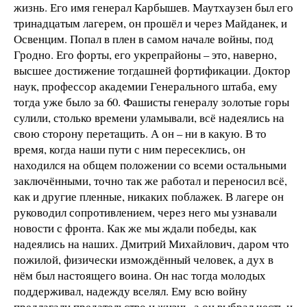
жизнь. Его имя генерал Карбышев. Маутхаузен был его
тринадцатым лагерем, он прошёл и через Майданек, и
Освенцим. Попал в плен в самом начале войны, под
Гродно. Его форты, его укрепрайоны – это, наверно,
высшее достижение тогдашней фортификации. Доктор
наук, профессор академии Генерального штаба, ему
тогда уже было за 60. Фашисты генералу золотые горы
сулили, столько времени уламывали, всё надеялись на
свою сторону перетащить. А он – ни в какую. В то
время, когда наши пути с ним пересеклись, он
находился на общем положении со всеми остальными
заключёнными, точно так же работал и переносил всё,
как и другие пленные, никаких поблажек. В лагере он
руководил сопротивлением, через него мы узнавали
новости с фронта. Как же мы ждали победы, как
надеялись на наших. Дмитрий Михайлович, даром что
пожилой, физически измождённый человек, а дух в
нём был настоящего воина. Он нас тогда молодых
поддерживал, надежду вселял. Ему всю войну
предлагали предательство и жизнь, а он выбрал честь и