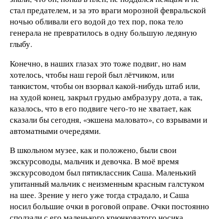
стал предателем, и за это враги морозной февральской
ночью обливали его водой до тех пор, пока тело
генерала не превратилось в одну большую ледяную
глыбу.
Конечно, в наших глазах это тоже подвиг, но нам
хотелось, чтобы наш герой был лётчиком, или
танкистом, чтобы он взорвал какой-нибудь штаб или,
на худой конец, закрыл грудью амбразуру дота, а так,
казалось, что в его подвиге чего-то не хватает, как
сказали бы сегодня, «экшена маловато», со взрывами и
автоматными очередями.
В школьном музее, как и положено, были свои
экскурсоводы, мальчик и девочка. В моё время
экскурсоводом был пятиклассник Саша. Маленький
упитанный мальчик с неизменным красным галстуком
на шее. Зрение у него уже тогда страдало, и Саша
носил большие очки в роговой оправе. Очки постоянно
сползали с его маленького крючковатого носика,