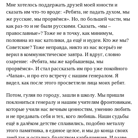
Мне хотелось поддержать друзей моей юности и
сказать им что-то вроде: «Ребята, не падать духом, мы
же русские, мы прорвёмся». Но, по большей части, мы
как раз-то и не были русскими. Сказать, «мы –
православные»? Тоже не в точку, как минимум,
половина из нас католики, да ещё и иудеи. Кто же мы?
Советские? Тоже неправда, никто из нас всерьёз не
верил в коммунистическое завтра. И вдруг, словно
озарение: «Ребята, мы же карбышевцы, мы
прорвёмся». И стал рассказать им про уже покойного
«Чапая», и про его встречу с нашим генералом. Я
видел, как после этого просветлели лица моих ребят.
Потом, гуляя по городу, зашли в школу. Мы пришли
поклониться генералу и нашим учителям фронтовикам,
которые учили нас вечным ценностям, умению любить
и не предавать себя и тех, кого любишь. Наши судьбы
ещё в далёком детстве сплавились, подобно металлу
этого памятника, в единое целое, и мы до конца своих
дней так и остались братством карбышевцев. И разве