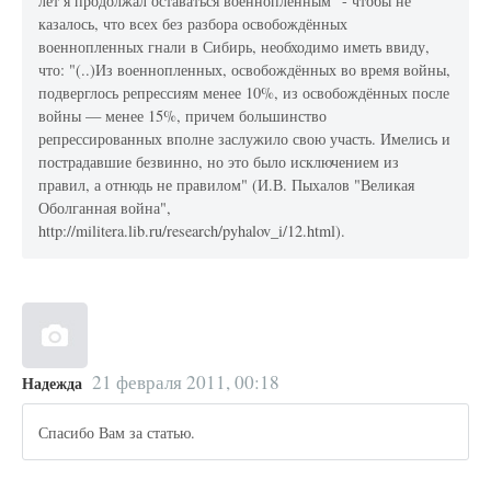
лет я продолжал оставаться военнопленным" - чтобы не
казалось, что всех без разбора освобождённых
военнопленных гнали в Сибирь, необходимо иметь ввиду,
что: "(..)Из военнопленных, освобождённых во время войны,
подверглось репрессиям менее 10%, из освобождённых после
войны — менее 15%, причем большинство
репрессированных вполне заслужило свою участь. Имелись и
пострадавшие безвинно, но это было исключением из
правил, а отнюдь не правилом" (И.В. Пыхалов "Великая
Оболганная война",
http://militera.lib.ru/research/pyhalov_i/12.html).
21 февраля 2011, 00:18
Надежда
Спасибо Вам за статью.