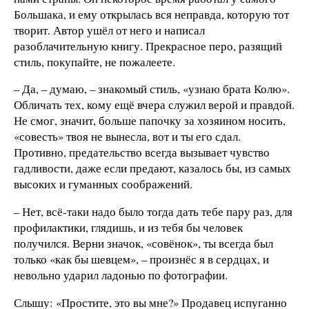
Большака, и ему открылась вся неправда, которую тот
творит. Автор ушёл от него и написал
разоблачительную книгу. Прекрасное перо, разящий
стиль, покупайте, не пожалеете.
– Да, – думаю, – знакомый стиль, «узнаю брата Колю».
Обличать тех, кому ещё вчера служил верой и правдой.
Не смог, значит, больше папочку за хозяином носить,
«совесть» твоя не вынесла, вот и ты его сдал.
Противно, предательство всегда вызывает чувство
гадливости, даже если предают, казалось бы, из самых
высоких и гуманных соображений.
– Нет, всё-таки надо было тогда дать тебе пару раз, для
профилактики, глядишь, и из тебя бы человек
получился. Верни значок, «совёнок», ты всегда был
только «как бы шевцем», – произнёс я в сердцах, и
невольно ударил ладонью по фотографии.
Слышу: «Простите, это вы мне?» Продавец испуганно