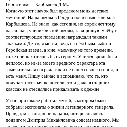
Героя и имя – Карбышев Д.М..
Когда-то этот значок был пределом моих детских
мечтаний. Наша школа в Гродно носит имя генерала
Карбышева. Не знаю, как сегодня, но сорок лет тому
назад, нас, учеников этой школы, за хорошую учёбу и
соответствующее поведение награждали такими
значками. Детская мечта, ведь на нём была выбита
Геройская звезда, а мне, мальчику из того времени,
тоже очень хотелось быть героем. Учился вроде бы и
неплохо, но из-за моего вредного характера эта
замечательная награда так и не нашла своего героя, то
есть меня. Пишу сейчас и вспоминаю, что те, кто
получал этот значок, носили его и даже в старших
классах не стеснялись прикалывать к одежде.
У нас при школе работал музей, в котором были
собраны экспонаты о жизни легендарного генерала.
Правда, мы, тогдашни пацаны, интересовались
подвигом Дмитрия Михайловича совсем немного. Мы
знали, что он, попав в плен, не поддался немцам и не