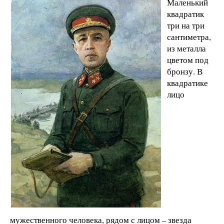
Маленький
квадратик
три на три
сантиметра,
из металла
цветом под
бронзу. В
квадратике
лицо
мужественного человека, рядом с лицом – звезда