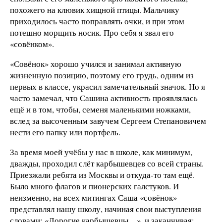
похожего на клювик хищной птицы. Мальчику
приходилось часто поправлять очки, и при этом
потешно морщить носик. Про себя я звал его
«совёнком».
«Совёнок» хорошо учился и занимал активную
жизненную позицию, поэтому его грудь, одним из
первых в классе, украсил замечательный значок. Но я
часто замечал, что Сашина активность проявлялась
ещё и в том, чтобы, семеня маленькими ножками,
вслед за высоченным завучем Сергеем Степановичем
нести его папку или портфель.
За время моей учёбы у нас в школе, как минимум,
дважды, проходил слёт карбышевцев со всей страны.
Приезжали ребята из Москвы и откуда-то там ещё.
Было много флагов и пионерских галстуков. И
неизменно, на всех митингах Саша «совёнок»
представлял нашу школу, начиная свои выступления
словами: «Дорогие карбышевцы…», и заканчивая: