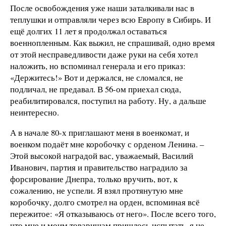
После освобождения уже наши заталкивали нас в
теплушки и отправляли через всю Европу в Сибирь. И
ещё долгих 11 лет я продолжал оставаться
военнопленным. Как выжил, не спрашивай, одно время
от этой несправедливости даже руки на себя хотел
наложить, но вспоминал генерала и его приказ:
«Держитесь!» Вот и держался, не сломался, не
подличал, не предавал. В 56-ом приехал сюда,
реабилитировался, поступил на работу. Ну, а дальше
неинтересно.
А в начале 80-х приглашают меня в военкомат, и
военком подаёт мне коробочку с орденом Ленина. –
Этой высокой наградой вас, уважаемый, Василий
Иванович, партия и правительство наградило за
форсирование Днепра, только вручить, вот, к
сожалению, не успели. Я взял протянутую мне
коробочку, долго смотрел на орден, вспоминая всё
пережитое: «Я отказываюсь от него». После всего того,
что мне и моим товарищам пришлось испытать, я не