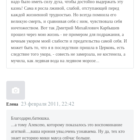
надо было иметь силу духа, чтобы достойно выдержать эту
казнь! Сама я росла лживой, слабой, отступающей перед
каждой жизненной трудностью. Но всегда помнила его
великую смерть, и сравнивая себя с ним, чувствовала себя
ничтожеством. Вот так Дмитрий Михайлович Карбышев
прошел через мою жизнь - не примером для подражания, а
вечным укором моей слабости и предательства самой себя. И
может быть то, что я в последствии пришла в Церковь, есть
следствие того укора, - совесть не замерзала, не костенела, а
мучила, как ледяная вода на ледяном морозе...
23 февраля 2011, 22:42
Елена
Благодарю,батюшка.
...а тому Алексею, которому показалось это воспоминание
агиткой...,ваша ирония увы,очень узнаваема. Ну да, тех кто
знает историю мики мауса сейчас больше.