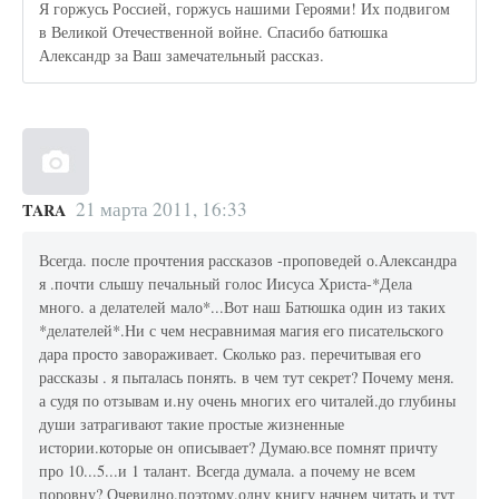
Я горжусь Россией, горжусь нашими Героями! Их подвигом
в Великой Отечественной войне. Спасибо батюшка
Александр за Ваш замечательный рассказ.
21 марта 2011, 16:33
TARA
Всегда. после прочтения рассказов -проповедей о.Александра
я .почти слышу печальный голос Иисуса Христа-*Дела
много. а делателей мало*...Вот наш Батюшка один из таких
*делателей*.Ни с чем несравнимая магия его писательского
дара просто завораживает. Сколько раз. перечитывая его
рассказы . я пыталась понять. в чем тут секрет? Почему меня.
а судя по отзывам и.ну очень многих его читалей.до глубины
души затрагивают такие простые жизненные
истории.которые он описывает? Думаю.все помнят причту
про 10...5...и 1 талант. Всегда думала. а почему не всем
поровну? Очевидно.поэтому.одну книгу начнем читать и тут