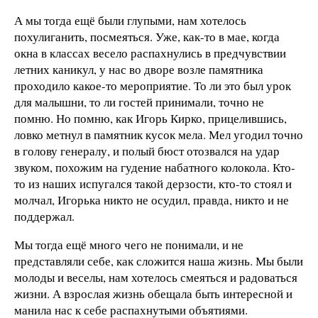
А мы тогда ещё были глупыми, нам хотелось
похулиганить, посмеяться. Уже, как-то в мае, когда
окна в классах весело распахнулись в предчувствии
летних каникул, у нас во дворе возле памятника
проходило какое-то мероприятие. То ли это был урок
для малышни, то ли гостей принимали, точно не
помню. Но помню, как Игорь Кирко, прицелившись,
ловко метнул в памятник кусок мела. Мел угодил точно
в голову генералу, и полый бюст отозвался на удар
звуком, похожим на гудение набатного колокола. Кто-
то из наших испугался такой дерзости, кто-то стоял и
молчал, Игорька никто не осудил, правда, никто и не
поддержал.
Мы тогда ещё много чего не понимали, и не
представляли себе, как сложится наша жизнь. Мы были
молоды и веселы, нам хотелось смеяться и радоваться
жизни. А взрослая жизнь обещала быть интересной и
манила нас к себе распахнутыми объятиями.