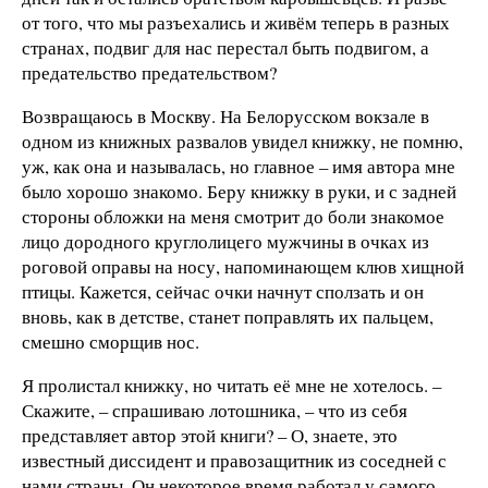
от того, что мы разъехались и живём теперь в разных
странах, подвиг для нас перестал быть подвигом, а
предательство предательством?
Возвращаюсь в Москву. На Белорусском вокзале в
одном из книжных развалов увидел книжку, не помню,
уж, как она и называлась, но главное – имя автора мне
было хорошо знакомо. Беру книжку в руки, и с задней
стороны обложки на меня смотрит до боли знакомое
лицо дородного круглолицего мужчины в очках из
роговой оправы на носу, напоминающем клюв хищной
птицы. Кажется, сейчас очки начнут сползать и он
вновь, как в детстве, станет поправлять их пальцем,
смешно сморщив нос.
Я пролистал книжку, но читать её мне не хотелось. –
Скажите, – спрашиваю лотошника, – что из себя
представляет автор этой книги? – О, знаете, это
известный диссидент и правозащитник из соседней с
нами страны. Он некоторое время работал у самого