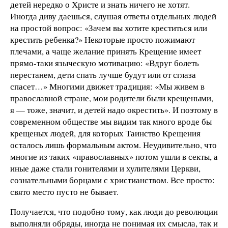
детей нередко о Христе и знать ничего не хотят.
Иногда диву даешься, слушая ответы отдельных людей
на простой вопрос: «Зачем вы хотите креститься или
крестить ребенка?» Некоторые просто пожимают
плечами, а чаще желание принять Крещение имеет
прямо-таки языческую мотивацию: «Вдруг болеть
перестанем, дети спать лучше будут или от сглаза
спасет…» Многими движет традиция: «Мы живем в
православной стране, мои родители были крещеными,
я — тоже, значит, и детей надо окрестить». И поэтому в
современном обществе мы видим так много вроде бы
крещеных людей, для которых Таинство Крещения
осталось лишь формальным актом. Неудивительно, что
многие из таких «православных» потом ушли в секты, а
иные даже стали гонителями и хулителями Церкви,
сознательными борцами с христианством. Все просто:
свято место пусто не бывает.
Получается, что подобно тому, как люди до революции
выполняли обряды, иногда не понимая их смысла, так и