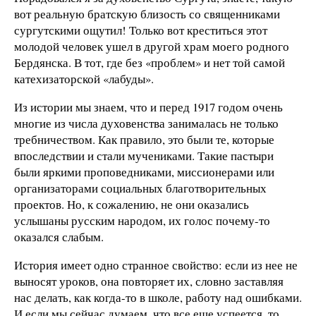
вот реальную братскую близость со священниками
сургутскими ощутил! Только вот креститься этот
молодой человек ушел в другой храм моего родного
Бердянска. В тот, где без «проблем» и нет той самой
катехизаторской «лабуды».
Из истории мы знаем, что и перед 1917 годом очень
многие из числа духовенства занималась не только
требничеством. Как правило, это были те, которые
впоследствии и стали мучениками. Такие пастыри
были яркими проповедниками, миссионерами или
организаторами социальных благотворительных
проектов. Но, к сожалению, не они оказались
услышаны русским народом, их голос почему-то
оказался слабым.
История имеет одно странное свойство: если из нее не
выносят уроков, она повторяет их, словно заставляя
нас делать, как когда-то в школе, работу над ошибками.
И если мы сейчас думаем, что все еще успеется, то