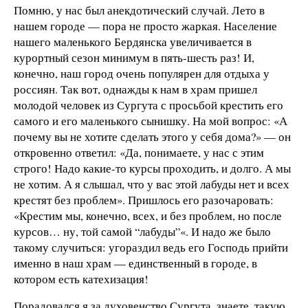
Помню, у нас был анекдотический случай. Лето в
нашем городе — пора не просто жаркая. Население
нашего маленького Бердянска увеличивается в
курортный сезон минимум в пять-шесть раз! И,
конечно, наш город очень популярен для отдыха у
россиян. Так вот, однажды к нам в храм пришел
молодой человек из Сургута с просьбой крестить его
самого и его маленького сынишку. На мой вопрос: «А
почему вы не хотите сделать этого у себя дома?» — он
откровенно ответил: «Да, понимаете, у нас с этим
строго! Надо какие-то курсы проходить, и долго. А мы
не хотим. А я слышал, что у вас этой лабуды нет и всех
крестят без проблем». Пришлось его разочаровать:
«Крестим мы, конечно, всех, и без проблем, но после
курсов… ну, той самой “лабуды”«. И надо же было
такому случиться: угораздил ведь его Господь прийти
именно в наш храм — единственный в городе, в
котором есть катехизация!
Порадовался я за духовенство Сургута, знаете, такую