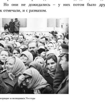
». Но они не дожидались – у них потом было дру
 отмечали, и с размахом.
отрящие за молящимися,70-е годы