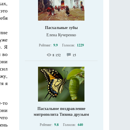
ках,
это
тебя
Пасхальные зубы
лне
Елена Кучеренко
уже
Рейтинг:
9.9
Голосов:
1229
. Я
л во
8 152
15
 они
осил
ижу,
тя я
-то
Пасхальное поздравление
они
митрополита Тихона друзьям
 что
чень
Рейтинг:
9.8
Голосов:
640