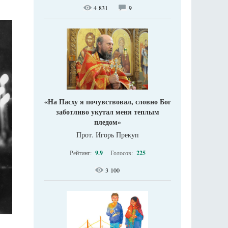
4 831
9
«На Пасху я почувствовал, словно Бог
заботливо укутал меня теплым
пледом»
Прот. Игорь Прекуп
Рейтинг:
9.9
Голосов:
225
3 100