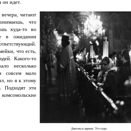
а он идет.
 вечера, читают
онимаешь, что
ишь куда-то во
се в ожидании
тветствующий.
мейки, что есть,
дей. Какого-то
ало несколько
и совсем мало
л, но я к этому
. Подходят эти
 комсомольские
Девочка в церкви, 70-е годы