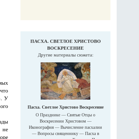
ПАСХА. СВЕТЛОЕ ХРИСТОВО
ВОСКРЕСЕНИЕ
Другие материалы сюжета:
мых
 что
». У
ного
Пасха. Светлое Христово Воскресение
О Празднике — Святые Отцы о
ады
Воскресении Христовом —
Иконография — Вычисление пасхалии
 не
— Вопросы священнику — Пасха в
воре