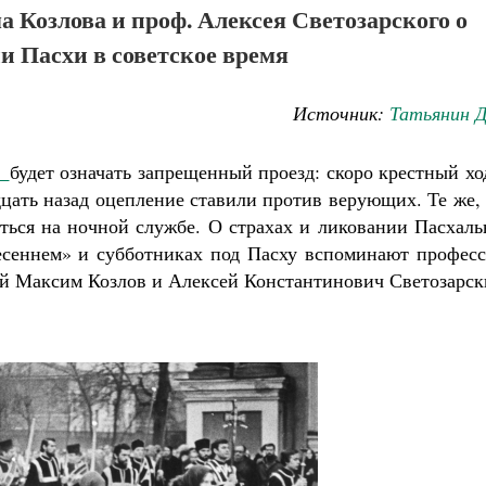
 Козлова и проф. Алексея Светозарского о
и Пасхи в советское время
Источник:
Татьянин Д
у
будет означать запрещенный проезд: скоро крестный хо
цать назад оцепление ставили против верующих. Те же,
иться на ночной службе. О страхах и ликовании Пасхал
есеннем» и субботниках под Пасху вспоминают професс
й Максим Козлов и Алексей Константинович Светозарск
Великомученик Георгий Победоносец. Н
святого
Роман Котов