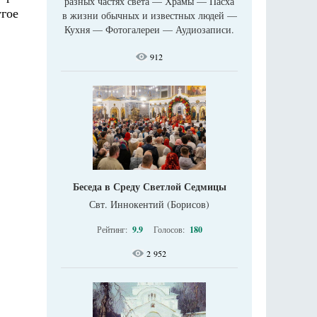
разных частях света — Храмы — Пасха
гое
в жизни обычных и известных людей —
Кухня — Фотогалереи — Аудиозаписи.
912
Беседа в Среду Светлой Седмицы
Свт. Иннокентий (Борисов)
Рейтинг:
9.9
Голосов:
180
2 952