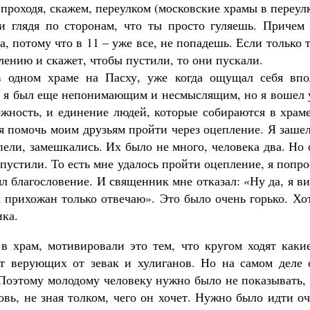
проходя, скажем, переулком (московские храмы в переул
 и глядя по сторонам, что ты просто гуляешь. Причем 
а, потому что в 11 – уже все, не попадешь. Если только 
лению и скажет, чтобы пустили, то они пускали.
 одном храме на Пасху, уже когда ощущал себя впо
, я был еще непонимающим и несмыслящим, но я вошел 
ность, и единение людей, которые собираются в храме
я помочь моим друзьям пройти через оцепление. Я заше
спели, замешкались. Их было не много, человека два. Но
 пустили. То есть мне удалось пройти оцепление, я попр
л благословение. И священник мне отказал: «Ну да, я в
их прихожан только отвечаю». Это было очень горько. Хо
ика.
в храм, мотивировали это тем, что кругом ходят какие
т верующих от зевак и хулиганов. Но на самом деле 
 Поэтому молодому человеку нужно было не показывать,
овь, не зная толком, чего он хочет. Нужно было идти о