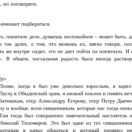
, но поговорить
начинают подбираться.
то, понятное дело, думаешь неспокойное – может быть, 
 и так далее, о том, что можешь их, мягко говоря, си
ть же внутри сидит, это не дает пойти на попятную. И
 В общем, пасхальная радость была иногда раствор
/p>
Позже, когда я был уже довольно взрослым, я ходил
Пасху в Обыденский храм, и низкий поклон и память ве
батюшкам, отцу Александру Егорову, отцу Петру Дьячен
ну и вообще, всем священникам, которые нас тогда опек
Там тогда был совершенно замечательный настоятель о
Николай Тихомиров. Это был один из тех священников
которым я начал общаться и который проявил не