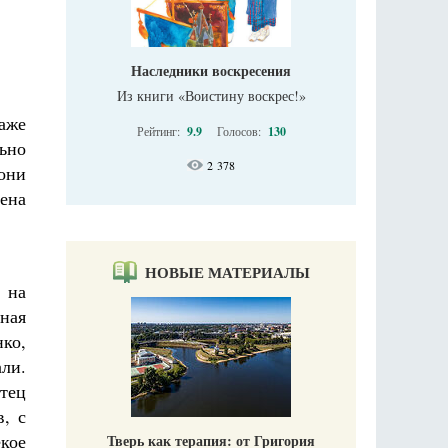
Наследники воскресения
Из книги «Воистину воскрес!»
даже
Рейтинг:
9.9
Голосов:
130
льно
2 378
 они
ена
НОВЫЕ МАТЕРИАЛЫ
 на
чная
ко,
али.
тец
, с
кое
Тверь как терапия: от Григория