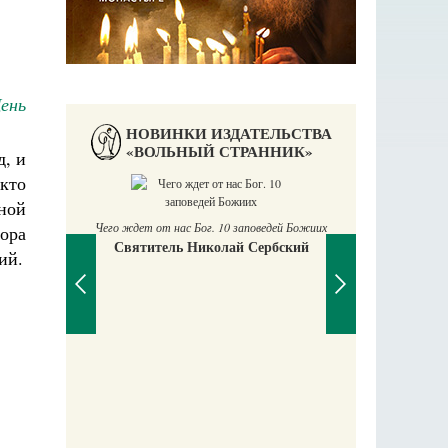
ень
НОВИНКИ ИЗДАТЕЛЬСТВА
«ВОЛЬНЫЙ СТРАННИК»
д, и
 кто
ьной
Чего ждет от нас Бог. 10 заповедей Божиих
ора
Святитель Николай Сербский
ий.
П
Е
аучись у