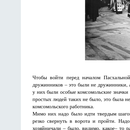
Фредерика де Грааф
Чтобы войти перед началом Пасхально
дружинников – это были не дружинники, а
у них были особые комсомольские значки 
простых людей таких не было, это была н
комсомольского работника.
Мимо них надо было идти твердым шагом
резко свернуть в ворота и пройти. Надо
хозяйничали – было, видимо, какое– то р