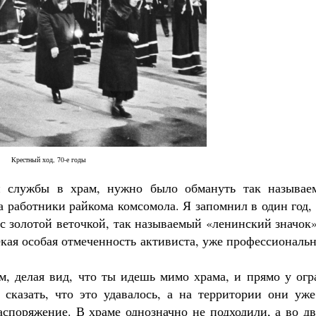
Как найти своё место в жизни
Кирилл Мурышев
Крестный ход, 70-е годы
й службы в храм, нужно было обмануть так называе
 работники райкома комсомола. Я запомнил в один год,
с золотой веточкой, так называемый «ленинский значок
екая особая отмеченность активиста, уже профессиональ
, делая вид, что ты идешь мимо храма, и прямо у огр
 сказать, что это удавалось, а на территории они уже
аспоряжение. В храме однозначно не подходили, а во д