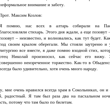
неформальное внимание и заботу.
Прот. Максим Козлов:
Я помню, нас всех в алтарь собирали на Пас
благословляли стихарь. Этого дня ждали, а еще позовут 
позовут – неизвестно, и волновались, как тут будет. Ка
под своим крылом оберегали. Мы стояли заутреню и 
литургию все вместе, я даже помню входной стих, кото
отец Николай произносил, как сейчас его вижу. 
совершенно неизреченное торжество. Как-то в Обыденс
всегда было удивительно, хотя очень много народу.
у, мне очень нравился всегда храм в Сокольниках, он и
ый, радостный. Я там был раза два на пасхальном ноч
сть, потому что там было по билетам.