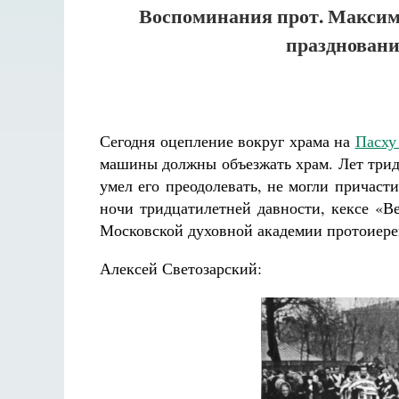
Воспоминания прот. Максима
праздновани
Сегодня оцепление вокруг храма на
Пасх
машины должны объезжать храм. Лет трид
умел его преодолевать, не могли причаст
ночи тридцатилетней давности, кексе «В
Московской духовной академии протоиере
Алексей Светозарский:
Разлуки не будет