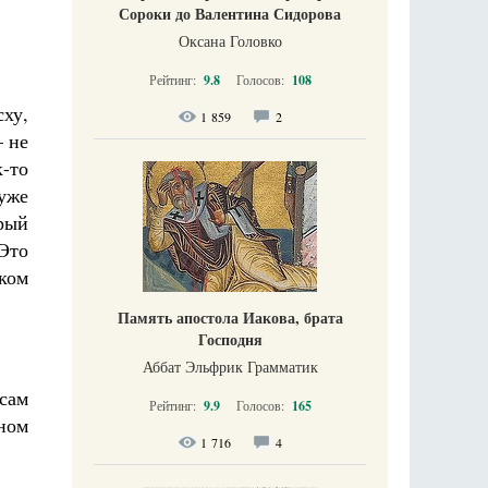
Сороки до Валентина Сидорова
Оксана Головко
Рейтинг:
9.8
Голосов:
108
ху,
1 859
2
– не
к-то
уже
рый
Это
ком
Память апостола Иакова, брата
Господня
Аббат Эльфрик Грамматик
 сам
Рейтинг:
9.9
Голосов:
165
ном
1 716
4