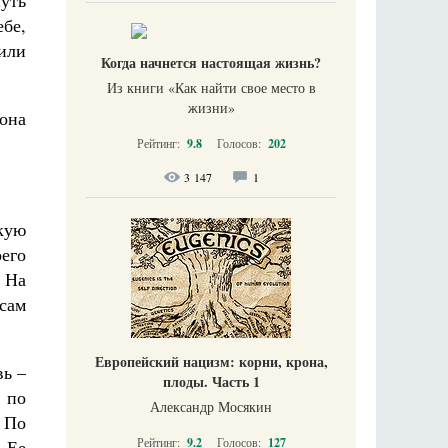
уть
бе,
или
Когда начнется настоящая жизнь?
Из книги «Как найти свое место в
жизни​»
 она
Рейтинг:
9.8
Голосов:
202
3 147
1
кую
оего
 На
 сам
Европейский нацизм: корни, крона,
вь –
плоды. Часть 1
 по
Александр Мосякин
 По
Рейтинг:
9.2
Голосов:
127
 Ее