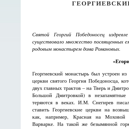
ГЕОРГИЕВСКИ
Святой Георгий Победоносец издревл
существовало множество посвященных ем
родовым монастырем дома Романовых.
«Егори
Георгиевский монастырь был устроен из
Разлуки не будет
церкви святого Георгия Победоносца, кот
Фредерика де Грааф
двух главных трактов – на Тверь и Дмитр
Большой Дмитровкой) в незапамятные 
теряются в веках. И.М. Снегирев писа
ставить Георгиевские церкви на возвыш
как, например, Красная на Моховой
Варварке. На такой же безымянной гор