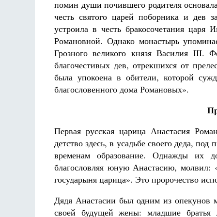
помин души почившего родителя основала
честь святого царей поборника и дев з
устроила в честь бракосочетания царя 
Романовной. Однако монастырь упоминае
Грозного великого князя Василия III. 
благочестивых дев, отрекшихся от преле
была упокоена в обители, которой суж
благословенного дома Романовых».
Пр
Первая русская царица Анастасия Роман
детство здесь, в усадьбе своего деда, под
временам образование. Однажды их д
благословляя юную Анастасию, молвил: «
государыня царица». Это пророчество испо
Дядя Анастасии был одним из опекунов м
своей будущей жены: младшие братья 