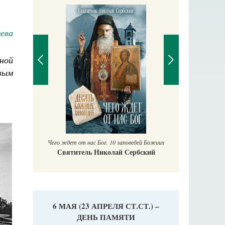
дева
аучись у
ной
вым
П
Е
Чего ждет от нас Бог. 10 заповедей Божиих
Святитель Николай Сербский
6 МАЯ (23 АПРЕЛЯ СТ.СТ.) –
ДЕНЬ ПАМЯТИ