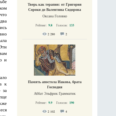
рьбе
Тверь как терапия: от Григория
ком
Сороки до Валентина Сидорова
что
Оксана Головко
едва
Рейтинг:
9.8
Голосов:
133
ись
вно
2 280
2
была
Эти
вам
о и
ало
Память апостола Иакова, брата
а к
Господня
 за
Аббат Эльфрик Грамматик
еще
акже
Рейтинг:
9.9
Голосов:
190
иеся
2 102
4