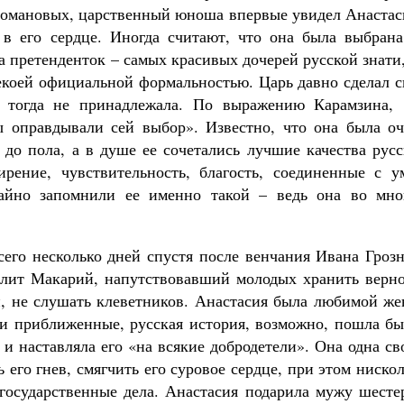
 Романовых, царственный юноша впервые увидел Анастас
 в его сердце. Иногда считают, что она была выбрана
а претенденток – самых красивых дочерей русской знати
некоей официальной формальностью. Царь давно сделал 
 тогда не принадлежала. По выражению Карамзина, 
ы оправдывали сей выбор». Известно, что она была оч
 до пола, а в душе ее сочетались лучшие качества рус
рение, чувствительность, благость, соединенные с у
айно запомнили ее именно такой – ведь она во мно
сего несколько дней спустя после венчания Ивана Гроз
олит Макарий, напутствовавший молодых хранить верно
, не слушать клеветников. Анастасия была любимой же
или приближенные, русская история, возможно, пошла б
 и наставляла его «на всякие добродетели». Она одна с
 его гнев, смягчить его суровое сердце, при этом ниско
 государственные дела. Анастасия подарила мужу шесте