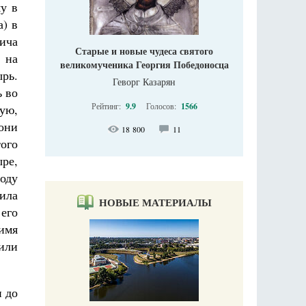
у в
а) в
ича
Старые и новые чудеса святого
 на
великомученика Георгия Победоносца
ырь.
Геворг Казарян
ь во
Рейтинг:
9.9
Голосов:
1566
ую,
они
18 800
11
ого
ре,
оду
ила
НОВЫЕ МАТЕРИАЛЫ
его
 имя
или
и до