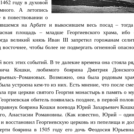
1462 году в духовой
емного. А летопись
е в повествовании о
нявшемся на Арбате и выкосившем весь посад – тогда
асная площадь – младше Георгиевского храма, ибо 
огда великий князь Иван III запретил горожанам селит
д восточнее, чтобы более не подвергать огненной опасн
 всех этих событий. В те далекие времена она стояла р
вича Кошки, любимого боярина Дмитрия Донског
рьевых–Романовых. Возможно, она была родовым хра
ыла устроена кем-то из них. Есть мнение, что после см
ла при церкви святого Георгия монастырь в память о м
 Георгиевская обитель появилась позднее, в первой поло
 правнук боярина Кошки воевода Юрий Захарьевич Кошк
го, Анастасии Романовны. (Как известно, Юрий – один
 и восстановил Георгиевскую церковь из пепелища и до
ерти боярина в 1505 году его дочь Феодосия Юрьевна