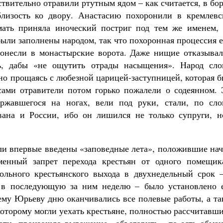
ствительно отравили ртутным ядом – как считается, в бо
близость ко двору. Анастасию похоронили в кремлевс
мать приняла иноческий постриг под тем же именем, 
были заполнены народом, так что похоронная процессия 
ронесли в монастырские ворота. Даже нищие отказывал
ь, дабы «не ощутить отрады насыщения». Народ сло
но прощаясь с любезной царицей-заступницей, которая 
сами отравители потом горько пожалели о содеянном. 
ержавшегося на ногах, вели под руки, стали, по сло
вана и России, ибо он лишился не только супруги, н
ли впервые введены «заповедные лета», положившие нач
менный запрет перехода крестьян от одного помещик
льного крестьянского выхода в двухнедельный срок –
и в последующую за ним неделю – было установлено 
нему Юрьеву дню оканчивались все полевые работы, а т
которому могли уехать крестьяне, полностью рассчитавш