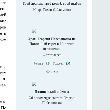
 «в
Твой дракон, твоё копьё, твой выбор
сия
Митр. Тихон (Шевкунов)
ией
ана
рок
е и
Храм Георгия Победоносца на
ком
Поклонной горе: к 30-летию
освящения
Фотогалерея
Рейтинг:
9.8
Голосов:
137
ела
 тем
2 222
 и,
нам
Полицейский в белом
Об одном чуде святого Георгия
емью
Победоносца
 По