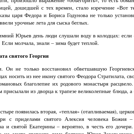
ати, произошло выражение «объегорить», то есть обман
ицей, дошедшей с тех времен, стало изречение «Вот те
азы царя Федора и Бориса Годунова не только установ
 ввели урочные лета для сыска беглых.
зимний Юрьев день люди слушали воду в колодцах: если
Если молчала, знали – зима будет теплой.
ата святого Георгия
. Он не только восстановил обветшавшую Георгиевс
дах носить из нее икону святого Феодора Стратилата, св
омановых благолепие их родового монастыря расцвело.
 присылали из дворца к трапезе великолепные блюда, а
стыре появилась вторая, «теплая» (отапливаемая), церко
ри с приделами святого Алексия человека Божия –
а и святой Екатерины – вероятно, в честь его дочери.
но на месте древнего дома боярина Юрия Захарьевича.