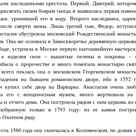
были наследниками престола. Первый, Дмитрий, котором
рисягать своим боярам (когда и выявилась первая измен
ки, уронившей его в воду. Второго наследника, царев
 после смерти жены. Лишь третий сын, Федор, вступил
настасия обустроила московский Рождественский монаст
м. Она же основала в Замоскворечье деревянную церков
боде, устроила в Москве первую златошвейную мастерск
, а изделия свои – вышитые пелены и покровы – 
абыла о пророчестве и много помогала монастырю свят
 всего пеклась она о московском Георгиевском монасты
ладения на бывшем романовском дворе, ибо в 1552 г
 купил себе двор на Варварке. Анастасия очень люб
ла его с венценосным мужем, много жертвовала на 
ы и отчего дома. Она построила рядом с ним церковь во
зобранную только в 1793 году: из ее камня постро
 Охотном ряду.
ста 1560 года она скончалась в Коломенском, не дожив 