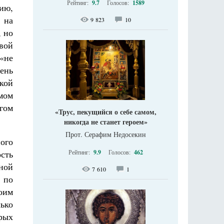
Рейтинг:
9.7
Голосов:
1589
ию,
 на
9 823
10
, но
свой
«не
ень
ской
мом
гом
«Трус, пекущийся о себе самом,
никогда не станет героем»
Прот. Серафим Недосекин
ного
Рейтинг:
9.9
Голосов:
462
сть
ной
7 610
1
ы по
воим
лько
рых