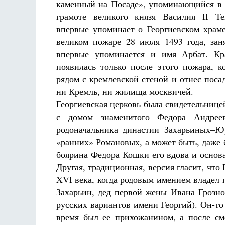
каменный на Посаде», упоминающийся в 
грамоте великого князя Василия II Т
впервые упоминает о Георгиевском храм
великом пожаре 28 июля 1493 года, за
впервые упоминается и имя Арбат. Кр
появилась только после этого пожара, к
рядом с кремлевской стеной и отнес поса
ни Кремль, ни жилища москвичей.
Георгиевская церковь была свидетельницей
с домом знаменитого Федора Андрее
родоначальника династии Захарьиных–Ю
«ранних» Романовых, а может быть, даже б
боярина Федора Кошки его вдова и основа
Другая, традиционная, версия гласит, что
XVI века, когда родовым имением владел
Захарьин, дед первой жены Ивана Грозно
русских вариантов имени Георгий). Он-то
время был ее прихожанином, а после см