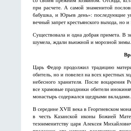
со своим прежним хозяином. Отсюда, кст
при расчете. А самой знаменитой послов
бабушка, и Юрьев день»: последующие ук
вечный запрет крестьянского выхода, но и
Существовала и одна добрая примета. В 
шумела, ждали вьюжной и морозной зимы. 
Вр
Царь Федор продолжил традицию матери
обитель, но и повелел на всех крестных хо
небесного хранителя. После воцарения Р
все храмовые праздники обители инокиням
монастырь содержался щедрыми вкладами.
В середине XVII века в Георгиевском мона
в честь Казанской иконы Божией Мате
тезоименитству царя Алексея Михайлович
преданию, эта церковь воздвиглась точ