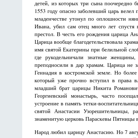
детей, из которых три сына поочередно 
1553 году опасно заболевший царь велел п
младенчестве утонул по оплошности нянь
Ивана, убил сам отец много лет спустя
престол. В честь его рождения царица А
Царица вообще благодетельствовала храма
имя святой Екатерины при белильной сло
где рукодельничали знатные женщины
преподносили в дар храмам. Царица не з
Геннадия в костромской земле. Но более
который уже прочно вступил в права в
младший брат царицы Никита Романович
Георгиевский монастырь, часто посеща
устроение в память тетки-воспитательниц
святой Анастасии Узорешительницы, ра
знаменитую церковь Параскевы Пятницы в
Народ любил царицу Анастасию. Но 7 авгу