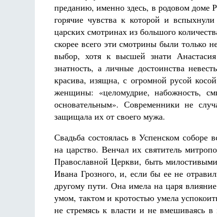
преданию, именно здесь, в родовом доме
горячие чувства к которой и вспыхнули
царских смотринах из большого количеств
скорее всего эти смотрины были только 
выбор, хотя к высшей знати Анастасия
знатность, а личные достоинства невест
красива, изящна, с огромной русой косой
женщины: «целомудрие, набожность, сми
основательным». Современники не случ
защищала их от своего мужа.
Свадьба состоялась в Успенском соборе в
на царство. Венчал их святитель митроп
Православной Церкви, быть милостивыми
Ивана Грозного, и, если бы ее не отрав
другому пути. Она имела на царя влияние
умом, тактом и кротостью умела успокоить
не стремясь к власти и не вмешиваясь в