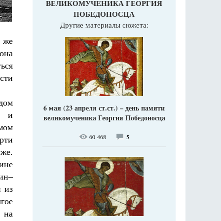
ВЕЛИКОМУЧЕНИКА ГЕОРГИЯ
ПОБЕДОНОСЦА
Другие материалы сюжета:
 же
она
ься
ости
ядом
6 мая (23 апреля ст.ст.) – день памяти
о и
великомученика Георгия Победоносца
мом
60 468
5
ерти
уже.
вине
ин–
 из
лгое
 на