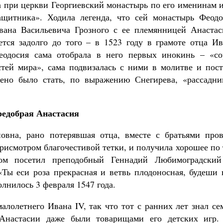
 при церкви Георгиевский монастырь по его именинам и
ащитника». Ходила легенда, что сей монастырь Феодо
Ивана Васильевича Грозного с ее племянницей Анастас
тся задолго до того – в 1523 году в грамоте отца Ив
Феодосия сама отобрала в него первых инокинь – «со
стей мира», сама подвизалась с ними в молитве и пост
дено было стать, по выражению Снегирева, «рассадни
едобрая Анастасия
овна, рано потерявшая отца, вместе с братьями пров
 присмотром благочестивой тетки, и получила хорошее по
ом посетил преподобный Геннадий Любимоградский
Ты еси роза прекрасная и ветвь плодоносная, будеши 
лнилось 3 февраля 1547 года.
алолетнего Ивана IV, так что тот с ранних лет знал с
Анастасии даже были товарищами его детских игр.