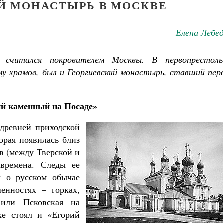
Й МОНАСТЫРЬ В МОСКВЕ
Елена Лебе
Как найти своё место в жизни
Кирилл Мурышев
Великомученик Георгий Победоносец. Н
святого
Роман Котов
е считался покровителем Москвы. В первопрестоль
у храмов, был и Георгиевский монастырь, ставший пер
й каменный на Посаде»
 древней приходской
орая появилась близ
ов (между Тверской и
времена. Следы ее
л о русском обычае
енностях – горках,
 или Псковская на
ке стоял и «Егорий