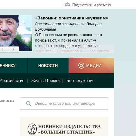
Подписаться на рассылку
«Запомни: христианин неуязвим»
Воспоминания о священнике Валерии
Бояринцеве
О Православии не рассказывают ‒ его
показывают. Я приезжала в Алупку
отогреваться сердцем и укрепляться
убедительным примером жизни во Христе.
ЕННИКУ
НОВОСТИ
МЕДИА
благочестия
|
Жизнь Церкви
|
Богослужение
спечатать
НОВИНКИ ИЗДАТЕЛЬСТВА
«ВОЛЬНЫЙ СТРАННИК»