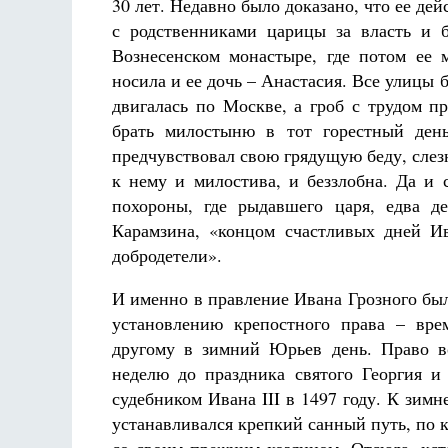
30 лет. Недавно было доказано, что ее дей
с родственниками царицы за власть и 
Вознесенском монастыре, где потом ее 
носила и ее дочь – Анастасия. Все улицы 
двигалась по Москве, а гроб с трудом п
брать милостыню в тот горестный ден
предчувствовал свою грядущую беду, слез
к нему и милостива, и беззлобна. Да и 
похороны, где рыдавшего царя, едва д
Карамзина, «концом счастливых дней И
добродетели».
И именно в правление Ивана Грозного бы
установлению крепостного права – вре
другому в зимний Юрьев день. Право во
неделю до праздника святого Георгия 
судебником Ивана III в 1497 году. К зим
устанавливался крепкий санный путь, по 