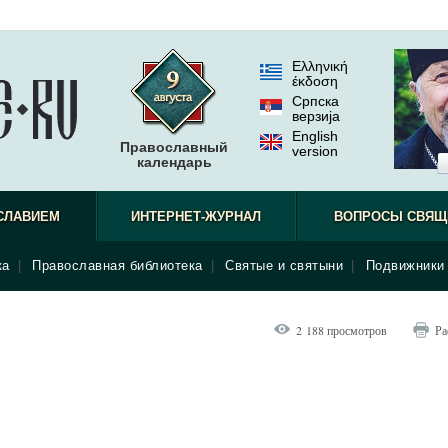
Ελληνική
έκδοση
Српска
верзиjа
English
Православный
version
календарь
СЛАВИЕМ
ИНТЕРНЕТ-ЖУРНАЛ
ВОПРОСЫ СВЯЩ
ка
|
Православная библиотека
|
Святые и святыни
|
Подвижники 
2 188 просмотров
Ра