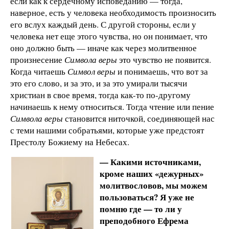
если как к сердечному исповеданию — тогда,
наверное, есть у человека необходимость произносить
его вслух каждый день. С другой стороны, если у
человека нет еще этого чувства, но он понимает, что
оно должно быть — иначе как через молитвенное
произнесение
Символа веры
это чувство не появится.
Когда читаешь
Символ веры
и понимаешь, что вот за
это его слово, и за это, и за это умирали тысячи
христиан в свое время, тогда как-то по-другому
начинаешь к нему относиться. Тогда чтение или пение
Символа веры
становится ниточкой, соединяющей нас
с теми нашими собратьями, которые уже предстоят
Престолу Божиему на Небесах.
— Какими источниками,
кроме наших «дежурных»
молитвословов, мы можем
пользоваться? Я уже не
помню где — то ли у
преподобного Ефрема