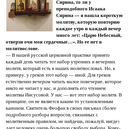
Сирина, то ли у
преподобного Исаака
Сирина — я нашла короткую
молитву, которую повторяю
каждое утро и каждый вечер
много лет: «Царю Небесный,
отверзи очи мои сердечные…». Но ее нет в
молитвослове.
— В нашей русской церковной практике принято
каждый день читать тот набор утренних и вечерних
молитв, который есть в наших молитвословах. Но, к
примеру, у греков этот набор — иной. Для греков
естественно вечером читать малое повечерие, которое
никто не читает у нас, и дополнять его чтением
молитвы Иисусовой. У нас — вот этот набор молитв. В
принципе, он не является каким-то установленным
каноном. Святитель Феофан в своих письмах (более
подробного разбора вопросов, связанных с
молитвенным правилом, не найдешь, пожалуй, нигде)
дает человеку очень большую свободу выбора. Кому-