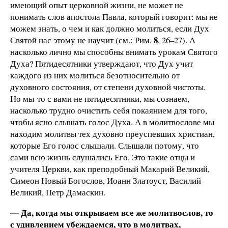
имеющий опыт церковной жизни, не может не
понимать слов апостола Павла, который говорит: мы не
можем знать, о чем и как должно молиться, если Дух
8
Святой нас этому не научит (см.: Рим.
, 26–27). А
насколько лично мы способны внимать урокам Святого
Духа? Пятидесятники утверждают, что Дух учит
каждого из них молиться безотносительно от
духовного состояния, от степени духовной чистоты.
Но мы-то с вами не пятидесятники, мы сознаем,
насколько трудно очистить себя покаянием для того,
чтобы ясно слышать голос Духа. А в молитвослове мы
находим молитвы тех духовно преуспевших христиан,
которые Его голос слышали. Слышали потому, что
сами всю жизнь слушались Его. Это такие отцы и
учителя Церкви, как преподобный Макарий Великий,
Симеон Новый Богослов, Иоанн Златоуст, Василий
Великий, Петр Дамаскин.
— Да, когда мы открываем все же молитвослов, то
с удивлением убеждаемся, что в молитвах,