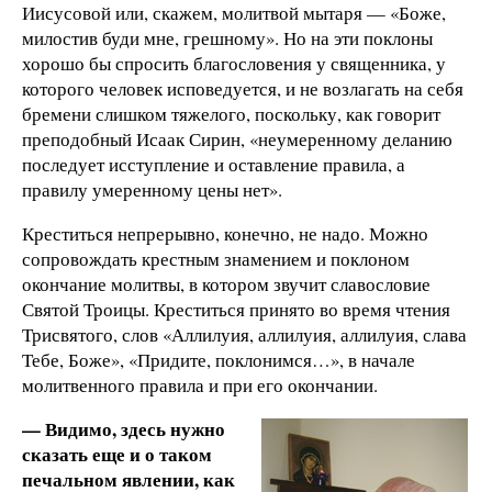
Иисусовой или, скажем, молитвой мытаря — «Боже,
милостив буди мне, грешному». Но на эти поклоны
хорошо бы спросить благословения у священника, у
которого человек исповедуется, и не возлагать на себя
бремени слишком тяжелого, поскольку, как говорит
преподобный Исаак Сирин, «неумеренному деланию
последует исступление и оставление правила, а
правилу умеренному цены нет».
Креститься непрерывно, конечно, не надо. Можно
сопровождать крестным знамением и поклоном
окончание молитвы, в котором звучит славословие
Святой Троицы. Креститься принято во время чтения
Трисвятого, слов «Аллилуия, аллилуия, аллилуия, слава
Тебе, Боже», «Придите, поклонимся…», в начале
молитвенного правила и при его окончании.
— Видимо, здесь нужно
сказать еще и о таком
печальном явлении, как