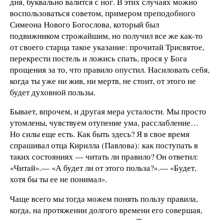
дня, буквально валится с ног. В этих случаях можно
воспользоваться советом, примером преподобного
Симеона Нового Богослова, который был
подвижником строжайшим, но получил все же как-то
от своего старца такое указание: прочитай Трисвятое,
перекрести постель и ложись спать, прося у Бога
прощения за то, что правило опустил. Насиловать себя,
когда ты уже ни жив, ни мертв, не стоит, от этого не
будет духовной пользы.
Бывает, впрочем, и другая мера усталости. Мы просто
утомлены, чувствуем отупение ума, расслабление…
Но силы еще есть. Как быть здесь? Я в свое время
спрашивал отца Кирилла (Павлова): как поступать в
таких состояниях — читать ли правило? Он ответил:
«Читай».— «А будет ли от этого польза?».— «Будет,
хотя бы ты ее не понимал».
Чаще всего мы тогда можем понять пользу правила,
когда, на протяжении долгого времени его совершая,