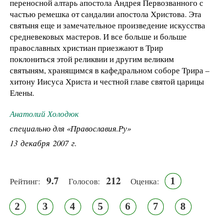
переносной алтарь апостола Андрея Первозванного с
частью ремешка от сандалии апостола Христова. Эта
святыня еще и замечательное произведение искусства
средневековых мастеров. И все больше и больше
православных христиан приезжают в Трир
поклониться этой реликвии и другим великим
святыням, хранящимся в кафедральном соборе Трира –
хитону Иисуса Христа и честной главе святой царицы
Елены.
Анатолий Холодюк
специально для «Православия.Ру»
13 декабря 2007 г.
9.7
212
1
Рейтинг:
Голосов:
Оценка:
2
3
4
5
6
7
8