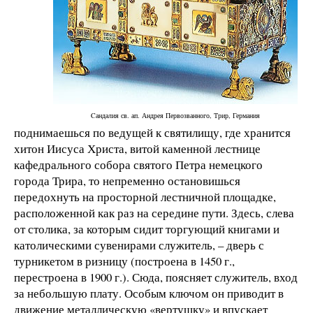
Cандалия св. ап. Андрея Первозванного, Трир, Германия
поднимаешься по ведущей к святилищу, где хранится
хитон Иисуса Христа, витой каменной лестнице
кафедрального собора святого Петра немецкого
города Трира, то непременно остановишься
передохнуть на просторной лестничной площадке,
расположенной как раз на середине пути. Здесь, слева
от столика, за которым сидит торгующий книгами и
католическими сувенирами служитель, – дверь с
турникетом в ризницу (построена в 1450 г.,
перестроена в 1900 г.). Сюда, поясняет служитель, вход
за небольшую плату. Особым ключом он приводит в
движение металлическую «вертушку» и впускает