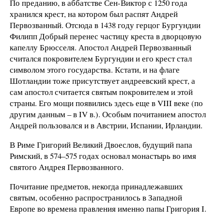
По преданию, в аббатстве Сен-Виктор с 1250 года
хранился крест, на котором был распят Андрей
Первозванный. Отсюда в 1438 году герцог Бургундии
Филипп Добрый перенес частицу креста в дворцовую
капеллу Брюсселя. Апостол Андрей Первозванный
считался покровителем Бургундии и его крест стал
символом этого государства. Кстати, и на флаге
Шотландии тоже присутствует андреевский крест, а
сам апостол считается святым покровителем и этой
страны. Его мощи появились здесь еще в VIII веке (по
другим данным – в IV в.). Особым почитанием апостол
Андрей пользовался и в Австрии, Испании, Ирландии.
В Риме Григорий Великий Двоеслов, будущий папа
Римский, в 574–575 годах основал монастырь во имя
святого Андрея Первозванного.
Почитание предметов, некогда принадлежавших
святым, особенно распространилось в Западной
Европе во времена правления именно папы Григория I.