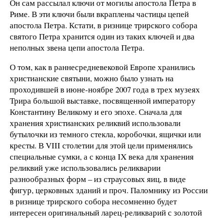
Он сам рассылал ключи от могилы апостола Петра в
Риме. В эти ключи были вкраплены частицы цепей
апостола Петра. Кстати, в ризнице трирского собора
святого Петра хранится один из таких ключей и два
неполных звена цепи апостола Петра.
О том, как в раннесредневековой Европе хранились
христианские святыни, можно было узнать на
проходившей в июне-ноябре 2007 года в трех музеях
Трира большой выставке, посвященной императору
Константину Великому и его эпохе. Сначала для
хранения христианских реликвий использовали
бутылочки из темного стекла, коробочки, ящички или
кресты. В VIII столетии для этой цели применялись
специальные сумки, а с конца IX века для хранения
реликвий уже использовались реликварии
разнообразных форм – из страусовых яиц, в виде
фигур, церковных зданий и проч. Паломнику из России
в ризнице трирского собора несомненно будет
интересен оригинальный ларец-реликварий с золотой