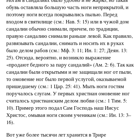
обувь оставляла большую часть ноги неприкрытой, и
поэтому ноги всегда покрывались пылью. Перед
входом в святилище (см.: Нав. 5: 15) или в чужой дом
сандалии обычно снимали, причем, по традиции,
правую сандалию снимали раньше левой. Как правило,
развязывать сандалии, снимать и носить их в руках
было делом рабов (см.: Мф. 3: 11; Ин. 1: 27; Деян. 13:
25). Отсюда, вероятно, и возникло выражение
«продают бедного за пару сандалий» (Ам. 2: 6). Так как
сандалии были открытыми и не защищали ног от пыли,
то омовение ног было первой услугой, оказываемой
пришедшему (см.: 1 Цар. 25: 41). Мыть ноги гостям
поручалось слугам. У первых христиан омовение ног
считалось христианским делом любви (см.: 1 Тим. 5:
10). Пример этого подал Сам Господь наш Иисус
Христос, омывая ноги своим ученикам (см.: Ин. 13: 3–
16).
Вот уже более тысячи лет хранится в Трире