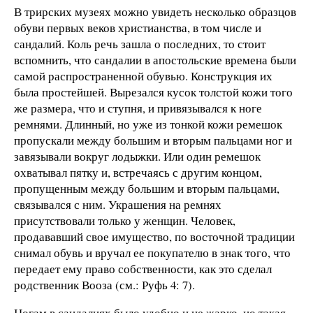
В трирских музеях можно увидеть несколько образцов
обуви первых веков христианства, в том числе и
сандалий. Коль речь зашла о последних, то стоит
вспомнить, что сандалии в апостольские времена были
самой распространенной обувью. Конструкция их
была простейшей. Вырезался кусок толстой кожи того
же размера, что и ступня, и привязывался к ноге
ремнями. Длинный, но уже из тонкой кожи ремешок
пропускали между большим и вторым пальцами ног и
завязывали вокруг лодыжки. Или один ремешок
охватывал пятку и, встречаясь с другим концом,
пропущенным между большим и вторым пальцами,
связывался с ним. Украшения на ремнях
присутствовали только у женщин. Человек,
продававший свое имущество, по восточной традиции
снимал обувь и вручал ее покупателю в знак того, что
передает ему право собственности, как это сделал
родственник Вооза (см.: Руфь 4: 7).
Ногам в сандалиях было удобно и не жарко, но такая