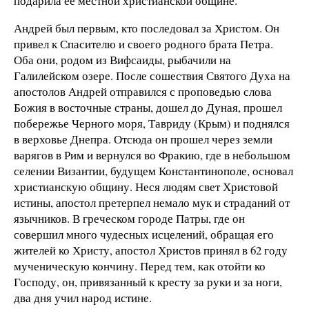
подарила ее местной христианской общине.
Андрей был первым, кто последовал за Христом. Он
привел к Спасителю и своего родного брата Петра.
Оба они, родом из Вифсаиды, рыбачили на
Галилейском озере. После сошествия Святого Духа на
апостолов Андрей отправился с проповедью слова
Божия в восточные страны, дошел до Дуная, прошел
побережье Черного моря, Тавриду (Крым) и поднялся
в верховье Днепра. Отсюда он прошел через земли
варягов в Рим и вернулся во Фракию, где в небольшом
селении Византии, будущем Константинополе, основал
христианскую общину. Неся людям свет Христовой
истины, апостол претерпел немало мук и страданий от
язычников. В греческом городе Патры, где он
совершил много чудесных исцелений, обращая его
жителей ко Христу, апостол Христов принял в 62 году
мученическую кончину. Перед тем, как отойти ко
Господу, он, привязанный к кресту за руки и за ноги,
два дня учил народ истине.