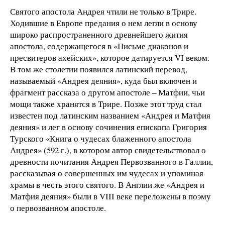
Святого апостола Андрея чтили не только в Трире.
Ходившие в Европе предания о нем легли в основу
широко распространенного древнейшего жития
апостола, содержащегося в «Письме диаконов и
пресвитеров ахейских», которое датируется VI веком.
В том же столетии появился латинский перевод,
называемый «Андрея деяния», куда был включен и
фрагмент рассказа о другом апостоле – Матфии, чьи
мощи также хранятся в Трире. Позже этот труд стал
известен под латинским названием «Андрея и Матфия
деяния» и лег в основу сочинения епископа Григория
Турского «Книга о чудесах блаженного апостола
Андрея» (592 г.), в котором автор свидетельствовал о
древности почитания Андрея Первозванного в Галлии,
рассказывая о совершенных им чудесах и упоминая
храмы в честь этого святого. В Англии же «Андрея и
Матфия деяния» были в VIII веке переложены в поэму
о первозванном апостоле.