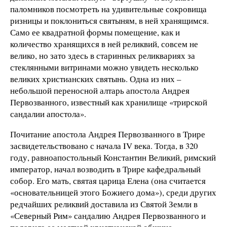
паломников посмотреть на удивительные сокровища
ризницы и поклониться святыням, в ней хранящимся.
Само ее квадратной формы помещение, как и
количество хранящихся в ней реликвий, совсем не
велико, но зато здесь в старинных реликвариях за
стеклянными витринами можно увидеть несколько
великих христианских святынь. Одна из них –
небольшой переносной алтарь апостола Андрея
Первозванного, известный как хранилище «трирской
сандалии апостола».
Почитание апостола Андрея Первозванного в Трире
засвидетельствовано с начала IV века. Тогда, в 320
году, равноапостольный Константин Великий, римский
император, начал возводить в Трире кафедральный
собор. Его мать, святая царица Елена (она считается
«основательницей этого Божиего дома»), среди других
редчайших реликвий доставила из Святой Земли в
«Северный Рим» сандалию Андрея Первозванного и