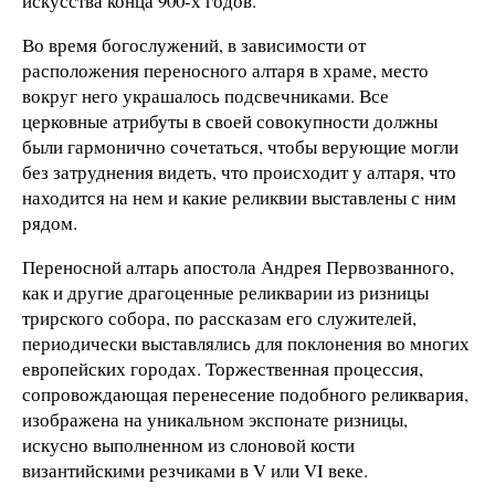
искусства конца 900-х годов.
Во время богослужений, в зависимости от
расположения переносного алтаря в храме, место
вокруг него украшалось подсвечниками. Все
церковные атрибуты в своей совокупности должны
были гармонично сочетаться, чтобы верующие могли
без затруднения видеть, что происходит у алтаря, что
находится на нем и какие реликвии выставлены с ним
рядом.
Переносной алтарь апостола Андрея Первозванного,
как и другие драгоценные реликварии из ризницы
трирского собора, по рассказам его служителей,
периодически выставлялись для поклонения во многих
европейских городах. Торжественная процессия,
сопровождающая перенесение подобного реликвария,
изображена на уникальном экспонате ризницы,
искусно выполненном из слоновой кости
византийскими резчиками в V или VI веке.