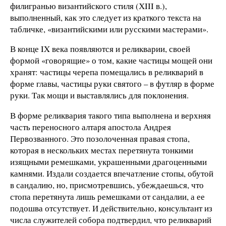
филигранью византийского стиля (ХIII в.),
выполненный, как это следует из краткого текста на
табличке, «византийскими или русскими мастерами».
В конце IX века появляются и реликварии, своей
формой «говорящие» о том, какие частицы мощей они
хранят: частицы черепа помещались в реликварий в
форме главы, частицы руки святого – в футляр в форме
руки. Так мощи и выставлялись для поклонения.
В форме реликвария такого типа выполнена и верхняя
часть переносного алтаря апостола Андрея
Первозванного. Это позолоченная правая стопа,
которая в нескольких местах перетянута тонкими
изящными ремешками, украшенными драгоценными
камнями. Издали создается впечатление стопы, обутой
в сандалию, но, присмотревшись, убеждаешься, что
стопа перетянута лишь ремешками от сандалии, а ее
подошва отсутствует. И действительно, консультант из
числа служителей собора подтвердил, что реликварий