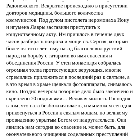
Радонежского. Вскрытие происходило в присутствии
докторов медицины, большого количества
коммунистов. Под дулом пистолета иеромонаха Иону
и игумена Лавры заставили приступить к
кощунственному акту. Им пришлось в течение двух
часов разбирать покрова и мощи св. Сергия, который
более пятисот лет тому назад благословил русский
народ на борьбу с татарами во имя спасения и
объединения России. У стен монастыря собралась
огромная толпа протестующих верующих, многие
стремились приложиться в последний раз к святыне, а
в это время в храме щёлкали фотоаппараты, снималось
кино. Поздно вечером позорное дело было закончено и
скреплено 50 подписями… Великая милость Господня
в том, что пала безбожная власть, и мы можем сегодня
прикоснуться в России к святым мощам, по великому
провидению укрытым Богом от надругательств. Они
явились нам сегодня во спасение и, может быть, для
окончательного очищения соделанных преступлений