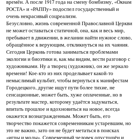
времён. А после 1917 года на смену бомбизму, «Окнам
РОСТА» и «РАППу» подоспел государственный и
очень некрасивый соцреализм.
Безусловно, жизнь современной Православной Церкви
не может оставаться статичной, она, как и весь мир,
пребывает в движении, в желании найти нужное слово,
обращённое к верующим, откликнуться на их чаяния.
Сегодня Церковь готова заниматься проблемами
экологии и биоэтики и, как мы видим, вести разговор с
художниками. Ну а творец (художник), он же зеркало
времени! Кое-кто из них проделывает какой-то
немыслимый кульбит, чтобы вернуться к манифестам
Городецкого, другие ищут пути более тихие, не
сенсационные, может быть, хуже оплаченные, но в
результате мастер, которому удаётся задуматься,
впитать прошлое и вдохновиться на новое, всегда
окажется вознагражденным. Может быть, его
творчество покажется современникам устаревшим, но
это не важно, зато он не будет метаться в поисках
«игры и моды». Современный человек опустошён и