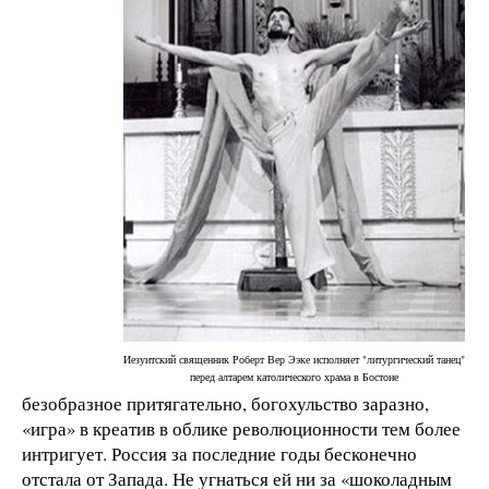
Иезуитский священник Роберт Вер Ээке исполняет "литургический танец"
перед алтарем католического храма в Бостоне
безобразное притягательно, богохульство заразно,
«игра» в креатив в облике революционности тем более
интригует. Россия за последние годы бесконечно
отстала от Запада. Не угнаться ей ни за «шоколадным