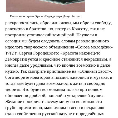
Католическая церковь Христа - Надежды мира. Донау, Австрия
раскрепостились, сбросили оковы, мы обрели свободу,
равенство и братство, но, потеряв Красоту, так и не
построили утопический земной рай. Неужели и
сегодня мы будем следовать словам революционного
идеолога творческого объединения «Союза молодёжи»
1912 г. Сергея Городецкого: «Красота наконец-то
демократизуется и красивое становится некрасивым, а
иногда даже уродливым, что вполне возможно и даже
нужно. Так смотрите пристальнее на «Ослиный хвост»,
боготворите новаторов в поэзии, живописи и музыке, и
тогда вам будет дана возможность жить и свободно
творить. Это будет возможным только при полном
обновлении дряблой, пошлой и устаревшей души».
Желание прокричать всему миру по возможности
грубо, примитивно, максимально ясно и некрасиво
стало свойственно русской натуре с определённых