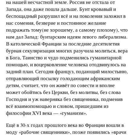
на нашей несчастной земле. Россия не отстала от
Запада, она даже пошла дальше. Бунт кровавый и
беспощадный разрушил всё и на поколения заложил в
нас сомения, безверие и постоянное желание
подражать тому(не хорошему, а самому плохому), что
нам дал Запад: бунтарским идеям левого либерализма.
В католической Франции за последние десятилетия
бурная секуляризация многих разучила молиться, вера
в Бога, Таинство и чудо подменились гуманитарной
помощью, и воцерковление человека отодвинулось на
задний план. Сегодня француз, подающий милостыню,
отправляющий посылку голодающим африканским
детям, считает, что он живёт по совести и вполне
может обойтись без Церкви, без молитвы, без слова
Господня и уж наверняка без священника, подменив
всё взаимопомощью и словом, пришедшим из
философии XVI века — «гуманизм».
Ещё в 30-х годах прошлого века во Франции вошли в
моду «рабочие священники», позже появились »врачи