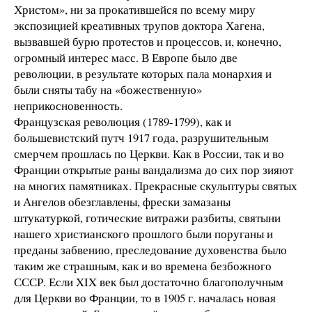
Христом», ни за прокатившейся по всему миру
экспозицией креативных трупов доктора Хагена,
вызвавшей бурю протестов и процессов, и, конечно,
огромный интерес масс. В Европе было две
революции, в результате которых пала монархия и
были сняты табу на «божественную»
неприкосновенность.
Французская революция (1789-1799), как и
большевистский путч 1917 года, разрушительным
смерчем прошлась по Церкви. Как в России, так и во
Франции открытые раны вандализма до сих пор зияют
на многих памятниках. Прекрасные скульптуры святых
и Ангелов обезглавлены, фрески замазаны
штукатуркой, готические витражи разбиты, святыни
нашего христианского прошлого были поруганы и
преданы забвению, преследование духовенства было
таким же страшным, как и во времена безбожного
СССР. Если XIX век был достаточно благополучным
для Церкви во Франции, то в 1905 г. началась новая