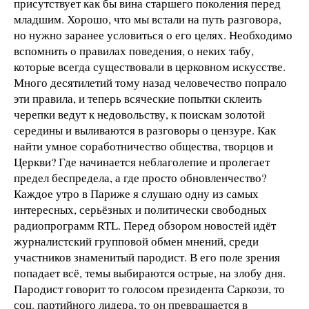
присутствует как бы вина старшего поколения перед
младшим. Хорошо, что мы встали на путь разговора,
но нужно заранее условиться о его целях. Необходимо
вспомнить о правилах поведения, о неких табу,
которые всегда существовали в церковном искусстве.
Много десятилетий тому назад человечество попрало
эти правила, и теперь всяческие попытки склеить
черепки ведут к недовольству, к поискам золотой
середины и выливаются в разговоры о цензуре. Как
найти умное соработничество общества, творцов и
Церкви? Где начинается неблаголепие и пролегает
предел беспредела, а где просто обновленчество?
Каждое утро в Париже я слушаю одну из самых
интересных, серьёзных и политически свободных
радиопрограмм RTL. Перед обзором новостей идёт
журналистский групповой обмен мнений, среди
участников знаменитый пародист. В его поле зрения
попадает всё, темы выбираются острые, на злобу дня.
Пародист говорит то голосом президента Саркози, то
соц. партийного лидера, то он превращается в