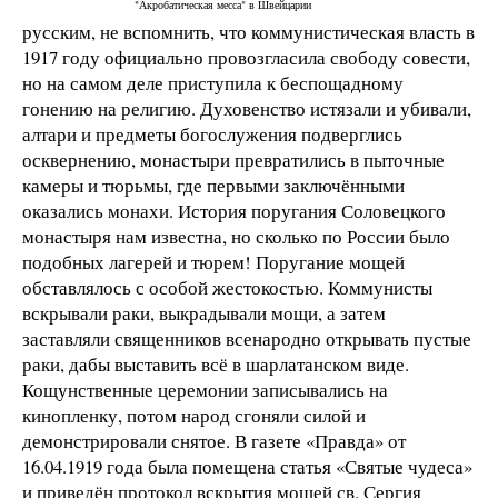
"Акробатическая месса" в Швейцарии
русским, не вспомнить, что коммунистическая власть в
1917 году официально провозгласила свободу совести,
но на самом деле приступила к беспощадному
гонению на религию. Духовенство истязали и убивали,
алтари и предметы богослужения подверглись
осквернению, монастыри превратились в пыточные
камеры и тюрьмы, где первыми заключёнными
оказались монахи. История поругания Соловецкого
монастыря нам известна, но сколько по России было
подобных лагерей и тюрем! Поругание мощей
обставлялось с особой жестокостью. Коммунисты
вскрывали раки, выкрадывали мощи, а затем
заставляли священников всенародно открывать пустые
раки, дабы выставить всё в шарлатанском виде.
Кощунственные церемонии записывались на
кинопленку, потом народ сгоняли силой и
демонстрировали снятое. В газете «Правда» от
16.04.1919 года была помещена статья «Святые чудеса»
и приведён протокол вскрытия мощей св. Сергия