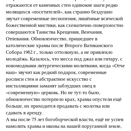
отражаются от каменных стен одинокие шаги редко
молящихся «посетителей», как странно бездушно
звучат современные песнопения, лишённые всяческой
божественной мистики, как схематично-поверхностно
совершаются Таинства Крещения, Венчания,
Отпевания. Обновленчество, пришедшее в
католические храмы после Второго Ватиканского
Собора 1962 г., только оттолкнуло, а не привлекло
молодёжь. Казалось, что месса под джаз или гитару, с
новомодными литургическими молитвами, когда «Отче
наш» звучит как редкий подарок, современные
росписи стен и абстрактное искусство с
инсталляциями заманят заблудших овец в
«современную» церковь. Но не тут-то было,
обновленчество потерпело крах, храмы опустели ещё
больше, их приходится продавать с молотка или
сдавать в аренду.
А мы после 75 лет богоборческой власти, ещё не успев
намолить храмы и иконы на нашей поруганной земле,