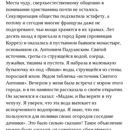
Места чуду, сверхъестественному общению в
понимании христианина почти не осталось.
Секуляризация общества подхватила эстафету, а
потому и сегодня многие французы даже не
подозревают, чьи мощи хранятся в их храмах. Лет
десять назад я приехала в город Брив (провинция
Коррез) и оказалась в пустынном бывшем монастыре,
основанном св. Антонием Падуанским. Святой
источник, гроты со струящейся водой, озерца,
лужайки, тишина и пустота. Я набрала в маленькую
бутылочку из-под «Виши» воды, струящейся из стены,
поросшей мхом. Рядом табличка «источник Святого
Антония». Вечером у меня была встреча с мэром этого
города, и я по наивности рассказала о своём открытии.
Он засмеялся и сказал: «Мадам, и Вы верите в эту
чепуху. Я уверен, что эта вода вытекает из
испорченного водопровода. Я знаю, что ею
пользуются для поливки своих огородов соседние
дачники». Это было сильно сказано! Такое объяснение
можно было ожидать от советского убеждённого