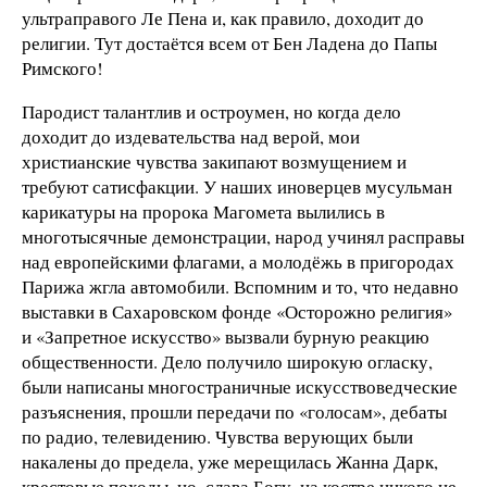
ультраправого Ле Пена и, как правило, доходит до
религии. Тут достаётся всем от Бен Ладена до Папы
Римского!
Пародист талантлив и остроумен, но когда дело
доходит до издевательства над верой, мои
христианские чувства закипают возмущением и
требуют сатисфакции. У наших иноверцев мусульман
карикатуры на пророка Магомета вылились в
многотысячные демонстрации, народ учинял расправы
над европейскими флагами, а молодёжь в пригородах
Парижа жгла автомобили. Вспомним и то, что недавно
выставки в Сахаровском фонде «Осторожно религия»
и «Запретное искусство» вызвали бурную реакцию
общественности. Дело получило широкую огласку,
были написаны многостраничные искусствоведческие
разъяснения, прошли передачи по «голосам», дебаты
по радио, телевидению. Чувства верующих были
накалены до предела, уже мерещилась Жанна Дарк,
крестовые походы, но, слава Богу, на костре никого не