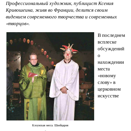
Профессиональный художник, публицист Ксения
Кривошеина, живя во Франции, делится своим
видением современного творчества и современных
«творцов».
В последнем
всплеске
обсуждений
о
нахождении
места
«новому
слову» в
церковном
искусстве
Клоунская месса. Швейцария