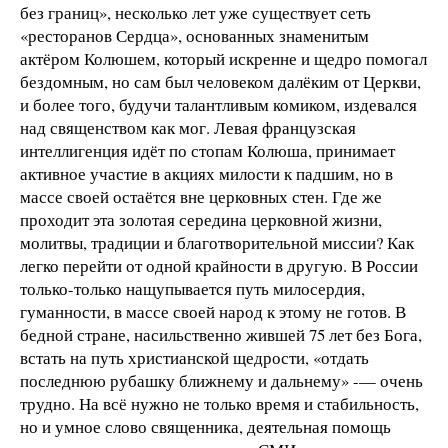
без границ», несколько лет уже существует сеть
«ресторанов Сердца», основанных знаменитым
актёром Колюшем, который искренне и щедро помогал
бездомным, но сам был человеком далёким от Церкви,
и более того, будучи талантливым комиком, издевался
над священством как мог. Левая французская
интеллигенция идёт по стопам Колюша, принимает
активное участие в акциях милости к падшим, но в
массе своей остаётся вне церковных стен. Где же
проходит эта золотая середина церковной жизни,
молитвы, традиции и благотворительной миссии? Как
легко перейти от одной крайности в другую. В России
только-только нащупывается путь милосердия,
гуманности, в массе своей народ к этому не готов. В
бедной стране, насильственно жившей 75 лет без Бога,
встать на путь христианской щедрости, «отдать
последнюю рубашку ближнему и дальнему» -— очень
трудно. На всё нужно не только время и стабильность,
но и умное слово священника, деятельная помощь