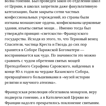
волна гонений. Был проведён закон об отделении школ
от Церкви, в школах запретили даже факультативную
катехизацию, были закрыты сотни частных
конфессиональных учреждений, из страны были
изгнаны монашеские ордена, конфискованы церковные
здания, изъяты святые мощи… Именно тогда был
утверждён принцип «светскости» Французского
государства. Исходя из этого, то, что Терновый венец
Спасителя, частица Креста и Гвоздь до сих пор
хранятся в Соборе Парижской Богоматери —
воспринимается как чудо. По значимости это можно
сравнить с чудом обретения святых мощей
Преподобного Серафима Саровского, найденных в
конце 80-х годов на чердаке Казанского Собора,
превращённого большевиками в »музей истории
религии и научного атеизма».
Французская революция обезглавила монархов, веру
подвергла гонению, а в Католической Церкви во
Франции надолго прекратилось поклонение святыням.