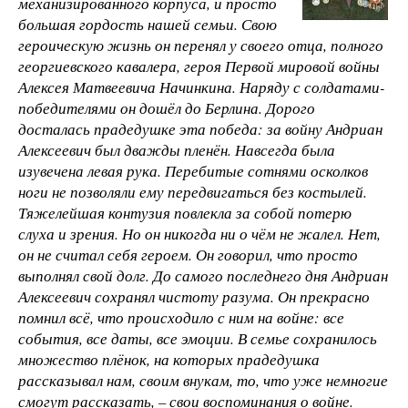
механизированного корпуса, и просто
большая гордость нашей семьи. Свою
героическую жизнь он перенял у своего отца, полного
георгиевского кавалера, героя Первой мировой войны
Алексея Матвеевича Начинкина. Наряду с солдатами-
победителями он дошёл до Берлина. Дорого
досталась прадедушке эта победа: за войну Андриан
Алексеевич был дважды пленён. Навсегда была
изувечена левая рука. Перебитые сотнями осколков
ноги не позволяли ему передвигаться без костылей.
Тяжелейшая контузия повлекла за собой потерю
слуха и зрения. Но он никогда ни о чём не жалел. Нет,
он не считал себя героем. Он говорил, что просто
выполнял свой долг. До самого последнего дня Андриан
Алексеевич сохранял чистоту разума. Он прекрасно
помнил всё, что происходило с ним на войне: все
события, все даты, все эмоции. В семье сохранилось
множество плёнок, на которых прадедушка
рассказывал нам, своим внукам, то, что уже немногие
смогут рассказать, – свои воспоминания о войне.