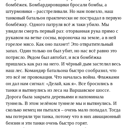
бомбёжек. Бомбардировщики бросали бомбы, а
штурмовики – расстреливали. Но нам повезло, наш
танковый батальон практически не пострадал в первую
бомбёжку. Одного патруля всё ж таки убило. Мы
увидели смерть первый раз: оторванная рука прямо с
рукавом на ветке сосны, вороночка на земле, а в ней
горелое мясо. Как оно пахнет! Это отвратительный
запах. Один только он был убит, но нас всё равно это
потрясло. Рядом был автобат, и вся бомбёжка
пришлась как раз на него. И чёрный дым застелил весь
наш лес. Командир батальона быстро сообразил, что
это всё не провокация. Что началась война. Флажками
он дал нам сигнал: «Делай, как я». Все бросились в
танки и вытянулись из леса на Варшавское шоссе.
Дорога была закрыта деревьями и напоминала
туннель. В этом зелёном туннеле мы и вытянулись. И
сколько немец ни пытался – очень мало попадал. Тогда
мы потеряли три танка, потому что в них авиационный
бензин и эти танки очень быстро горят.