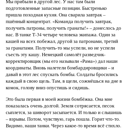
Мы прибыли в другой лес. У нас там были
подготовленные запасные позиции. Быстренько
пришла походная кухня. Она сварила завтрак –
пшённый концентрат. «Команда получить завтрак,
получить патроны, получить гранаты!» – донеслось до
нас. В танке Т-34 четыре человека экипажа. Один за
кашей на всех побежал, другой за патронами, третий
за гранатами. Получить-то мы успели, но не успели
съесть эту кашу. Немецкий самолёт разведчик-
корректировщик (мы его называли «Рама») дал наши
координаты. Вновь налетели бомбардировщики – и
давай в этот лес спускать бомбы. Солдаты бросились
каждый в свою щель. Там, в щели, сожмёшься на дне в
комок, голову вниз опустишь и сидишь.
Это была первая в моей жизни бомбёжка. Она мне
показалась очень долгой. Земля сотрясается, песок
сыплется, за шиворот засыпается. И только и слышишь
– взрывы. Потом, чувствую, гарь пошла. Горит что-то.
Видимо, наши танки. Через какое-то время всё стихло.