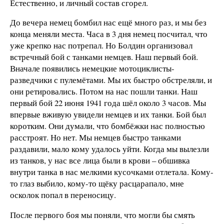
Естественно, и личный состав сгорел.
До вечера немец бомбил нас ещё много раз, и мы без
конца меняли места. Часа в 3 дня немец посчитал, что
уже крепко нас потрепал. Но Болдин организовал
встречный бой с танками немцев. Наш первый бой.
Вначале появились немецкие мотоциклисты-
разведчики с пулемётами. Мы их быстро обстреляли, и
они ретировались. Потом на нас пошли танки. Наш
первый бой 22 июня 1941 года шёл около 3 часов. Мы
впервые вживую увидели немцев и их танки. Бой был
коротким. Они думали, что бомбёжки нас полностью
расстроят. Но нет. Мы немцев быстро танками
раздавили, мало кому удалось уйти. Когда мы вылезли
из танков, у нас все лица были в крови – обшивка
внутри танка в нас мелкими кусочками отлетала. Кому-
то глаз выбило, кому-то щёку расцарапало, мне
осколок попал в переносицу.
После первого боя мы поняли, что могли бы смять