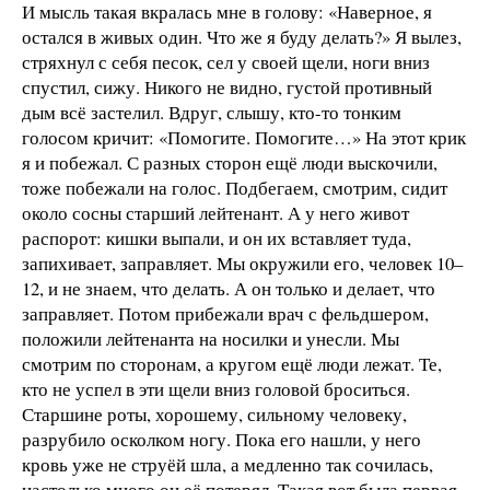
И мысль такая вкралась мне в голову: «Наверное, я
остался в живых один. Что же я буду делать?» Я вылез,
стряхнул с себя песок, сел у своей щели, ноги вниз
спустил, сижу. Никого не видно, густой противный
дым всё застелил. Вдруг, слышу, кто-то тонким
голосом кричит: «Помогите. Помогите…» На этот крик
я и побежал. С разных сторон ещё люди выскочили,
тоже побежали на голос. Подбегаем, смотрим, сидит
около сосны старший лейтенант. А у него живот
распорот: кишки выпали, и он их вставляет туда,
запихивает, заправляет. Мы окружили его, человек 10–
12, и не знаем, что делать. А он только и делает, что
заправляет. Потом прибежали врач с фельдшером,
положили лейтенанта на носилки и унесли. Мы
смотрим по сторонам, а кругом ещё люди лежат. Те,
кто не успел в эти щели вниз головой броситься.
Старшине роты, хорошему, сильному человеку,
разрубило осколком ногу. Пока его нашли, у него
кровь уже не струёй шла, а медленно так сочилась,
настолько много он её потерял. Такая вот была первая