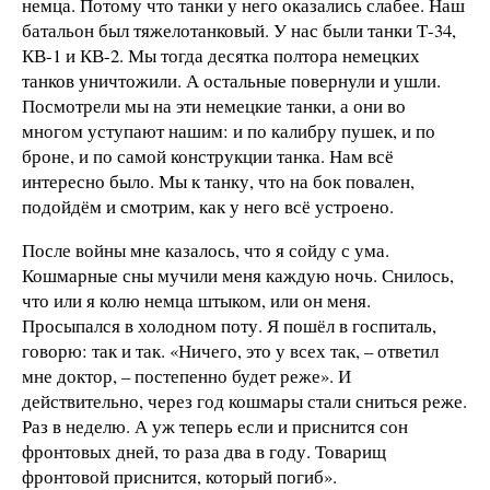
немца. Потому что танки у него оказались слабее. Наш
батальон был тяжелотанковый. У нас были танки Т-34,
КВ-1 и КВ-2. Мы тогда десятка полтора немецких
танков уничтожили. А остальные повернули и ушли.
Посмотрели мы на эти немецкие танки, а они во
многом уступают нашим: и по калибру пушек, и по
броне, и по самой конструкции танка. Нам всё
интересно было. Мы к танку, что на бок повален,
подойдём и смотрим, как у него всё устроено.
После войны мне казалось, что я сойду с ума.
Кошмарные сны мучили меня каждую ночь. Снилось,
что или я колю немца штыком, или он меня.
Просыпался в холодном поту. Я пошёл в госпиталь,
говорю: так и так. «Ничего, это у всех так, – ответил
мне доктор, – постепенно будет реже». И
действительно, через год кошмары стали сниться реже.
Раз в неделю. А уж теперь если и приснится сон
фронтовых дней, то раза два в году. Товарищ
фронтовой приснится, который погиб».