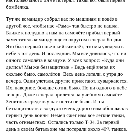
бомбёжка.
Тут же командир собрал нас по машинам и повёз в
другой лес, чтобы нас «Рама» так быстро не нашла.
Ближе к полудню к нам на самолёте прибыл первый
заместитель командующего округом генерал Болдин.
Это был первый советский самолёт, что мы увидели в
небе в тот день. И последний. Мы всё дивились, что ни
одного самолёта в воздухе. У всех вопрос: «Куда они
делись? Мы же беззащитные!» Ведь ещё вчера их
сколько было, самолётов! Весь день летали, с утра до
вечера. Одни улетали, другие прилетают, кувыркаются.
Их, наверное, больше сотни было. Но ни одного в небе
теперь. Даже генерал прилетел на учебном самолёте.
Зенитных средств у нас почти не было. И эта
беззащитность с воздуха очень дорого нам обошлась в
первый день войны. Немец сжёг нам все лёгкие танки,
часть огнемётных. Остались только Т-34. За первый
день в своём батальоне мы потеряли около 40% танков.