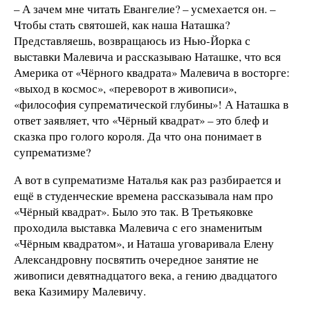
– А зачем мне читать Евангелие? – усмехается он. –
Чтобы стать святошей, как наша Наташка?
Представляешь, возвращаюсь из Нью-Йорка с
выставки Малевича и рассказываю Наташке, что вся
Америка от «Чёрного квадрата» Малевича в восторге:
«выход в космос», «переворот в живописи»,
«философия супрематической глубины»! А Наташка в
ответ заявляет, что «Чёрный квадрат» – это блеф и
сказка про голого короля. Да что она понимает в
супрематизме?
А вот в супрематизме Наталья как раз разбирается и
ещё в студенческие времена рассказывала нам про
«Чёрный квадрат». Было это так. В Третьяковке
проходила выставка Малевича с его знаменитым
«Чёрным квадратом», и Наташа уговаривала Елену
Александровну посвятить очередное занятие не
живописи девятнадцатого века, а гению двадцатого
века Казимиру Малевичу.