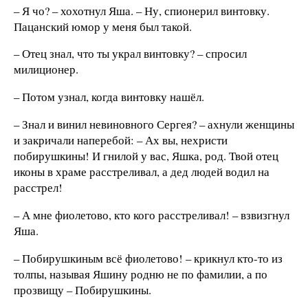
– Я чо? – хохотнул Яша. – Ну, спионерил винтовку.
Пацанский юмор у меня был такой.
– Отец знал, что ты украл винтовку? – спросил
милиционер.
– Потом узнал, когда винтовку нашёл.
– Знал и винил невиновного Сергея? – ахнули женщины
и закричали наперебой: – Ах вы, нехристи
побирушкины! И гнилой у вас, Яшка, род. Твой отец
иконы в храме расстреливал, а дед людей водил на
расстрел!
– А мне фиолетово, кто кого расстреливал! – взвизгнул
Яша.
– Побирушкиным всё фиолетово! – крикнул кто-то из
толпы, называя Яшину родню не по фамилии, а по
прозвищу – Побирушкины.