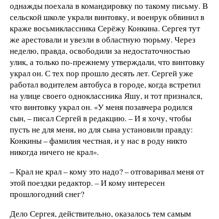
однажды поехала в командировку по такому письму. В
сельской школе украли винтовку, и военрук обвинил в
краже восьмиклассника Серёжу Конкина. Сергея тут
же арестовали и увезли в областную тюрьму. Через
неделю, правда, освободили за недостаточностью
улик, а только по-прежнему утверждали, что винтовку
украл он. С тех пор прошло десять лет. Сергей уже
работал водителем автобуса в городе, когда встретил
на улице своего одноклассника Яшу, и тот признался,
что винтовку украл он. «У меня позавчера родился
сын, – писал Сергей в редакцию. – И я хочу, чтобы
пусть не для меня, но для сына установили правду:
Конкины – фамилия честная, и у нас в роду никто
никогда ничего не крал».
– Крал не крал – кому это надо? – отговаривал меня от
этой поездки редактор. – И кому интересен
прошлогодний снег?
Дело Сергея, действительно, оказалось тем самым