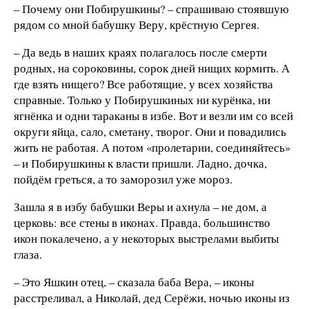
– Почему они Побирушкины? – спрашиваю стоявшую
рядом со мной бабушку Веру, крёстную Сергея.
– Да ведь в наших краях полагалось после смерти
родных, на сороковины, сорок дней нищих кормить. А
где взять нищего? Все работящие, у всех хозяйства
справные. Только у Побирушкиных ни курёнка, ни
ягнёнка и одни тараканы в избе. Вот и везли им со всей
округи яйца, сало, сметану, творог. Они и повадились
жить не работая. А потом «пролетарии, соединяйтесь»
– и Побирушкины к власти пришли. Ладно, дочка,
пойдём греться, а то заморозил уже мороз.
Зашла я в избу бабушки Веры и ахнула – не дом, а
церковь: все стены в иконах. Правда, большинство
икон покалечено, а у некоторых выстрелами выбиты
глаза.
– Это Яшкин отец, – сказала баба Вера, – иконы
расстреливал, а Николай, дед Серёжи, ночью иконы из