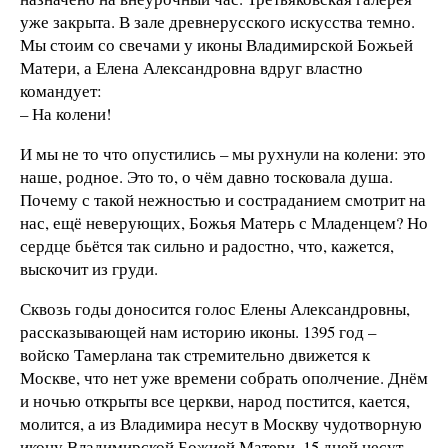
уже закрыта. В зале древнерусского искусства темно.
Мы стоим со свечами у иконы Владимирской Божьей
Матери, а Елена Александровна вдруг властно
командует:
– На колени!
И мы не то что опустились – мы рухнули на колени: это
наше, родное. Это то, о чём давно тосковала душа.
Почему с такой нежностью и состраданием смотрит на
нас, ещё неверующих, Божья Матерь с Младенцем? Но
сердце бьётся так сильно и радостно, что, кажется,
выскочит из груди.
Сквозь годы доносится голос Елены Александровны,
рассказывающей нам историю иконы. 1395 год –
войско Тамерлана так стремительно движется к
Москве, что нет уже времени собрать ополчение. Днём
и ночью открыты все церкви, народ постится, кается,
молится, а из Владимира несут в Москву чудотворную
икону Владимирской Божией Матери. 15 дней несут