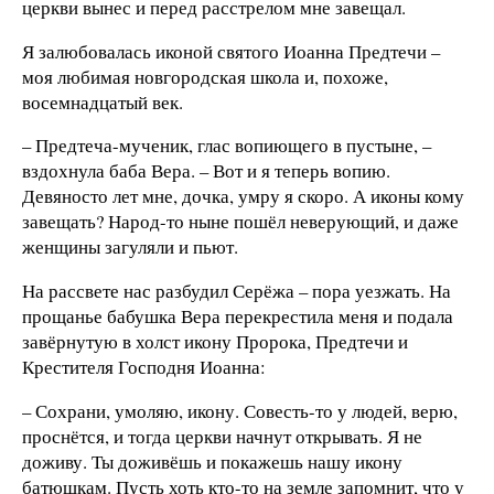
церкви вынес и перед расстрелом мне завещал.
Я залюбовалась иконой святого Иоанна Предтечи –
моя любимая новгородская школа и, похоже,
восемнадцатый век.
– Предтеча-мученик, глас вопиющего в пустыне, –
вздохнула баба Вера. – Вот и я теперь вопию.
Девяносто лет мне, дочка, умру я скоро. А иконы кому
завещать? Народ-то ныне пошёл неверующий, и даже
женщины загуляли и пьют.
На рассвете нас разбудил Серёжа – пора уезжать. На
прощанье бабушка Вера перекрестила меня и подала
завёрнутую в холст икону Пророка, Предтечи и
Крестителя Господня Иоанна:
– Сохрани, умоляю, икону. Совесть-то у людей, верю,
проснётся, и тогда церкви начнут открывать. Я не
доживу. Ты доживёшь и покажешь нашу икону
батюшкам. Пусть хоть кто-то на земле запомнит, что у