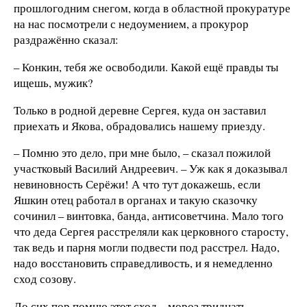
прошлогодним снегом, когда в областной прокуратуре
на нас посмотрели с недоумением, а прокурор
раздражённо сказал:
– Конкин, тебя же освободили. Какой ещё правды ты
ищешь, мужик?
Только в родной деревне Сергея, куда он заставил
приехать и Якова, обрадовались нашему приезду.
– Помню это дело, при мне было, – сказал пожилой
участковый Василий Андреевич. – Уж как я доказывал
невиновность Серёжи! А что тут докажешь, если
Яшкин отец работал в органах и такую сказочку
сочинил – винтовка, банда, антисоветчина. Мало того
что деда Сергея расстреляли как церковного старосту,
так ведь и парня могли подвести под расстрел. Надо,
надо восстановить справедливость, и я немедленно
сход созову.
До сих пор помню этот сход – мороз тридцать