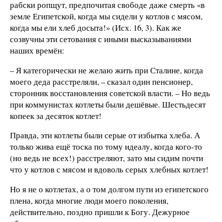
рабски ропщут, предпочитая свободе даже смерть «в
земле Египетской, когда мы сидели у котлов с мясом,
когда мы ели хлеб досыта!» (Исх. 16, 3). Как же
созвучны эти сетования с иными высказываниями
наших времён:
– Я категорически не желаю жить при Сталине, когда
моего деда расстреляли, – сказал один пенсионер,
сторонник восстановления советской власти. – Но ведь
при коммунистах котлеты были дешёвые. Шестьдесят
копеек за десяток котлет!
Правда, эти котлеты были серые от избытка хлеба. А
только жива ещё тоска по тому идеалу, когда кого-то
(но ведь не всех!) расстреляют, зато мы сидим почти
что у котлов с мясом и вдоволь серых хлебных котлет!
Но я не о котлетах, а о том долгом пути из египетского
плена, когда многие люди моего поколения,
действительно, поздно пришли к Богу. Дежурное