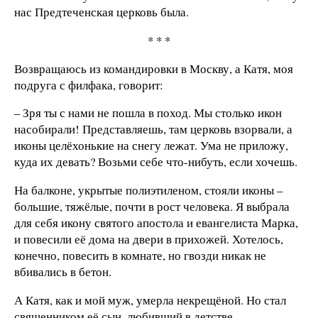
нас Предтеченская церковь была.
* * *
Возвращаюсь из командировки в Москву, а Катя, моя
подруга с филфака, говорит:
– Зря ты с нами не пошла в поход. Мы столько икон
насобирали! Представляешь, там церковь взорвали, а
иконы целёхонькие на снегу лежат. Ума не приложу,
куда их девать? Возьми себе что-нибуть, если хочешь.
На балконе, укрытые полиэтиленом, стояли иконы –
большие, тяжёлые, почти в рост человека. Я выбрала
для себя икону святого апостола и евангелиста Марка,
и повесили её дома на двери в прихожей. Хотелось,
конечно, повесить в комнате, но гвозди никак не
вбивались в бетон.
А Катя, как и мой муж, умерла некрещёной. Но стал
священником её сын, любивший в детстве