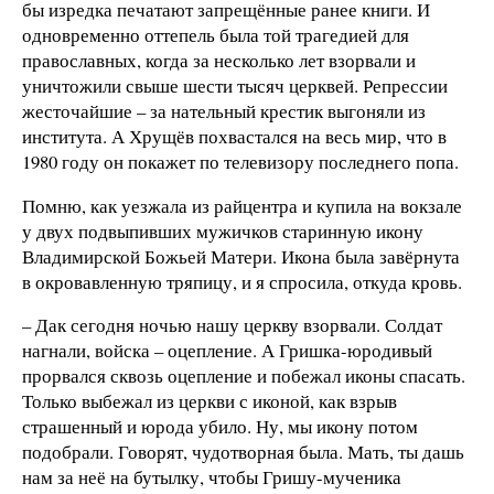
бы изредка печатают запрещённые ранее книги. И
одновременно оттепель была той трагедией для
православных, когда за несколько лет взорвали и
уничтожили свыше шести тысяч церквей. Репрессии
жесточайшие – за нательный крестик выгоняли из
института. А Хрущёв похвастался на весь мир, что в
1980 году он покажет по телевизору последнего попа.
Помню, как уезжала из райцентра и купила на вокзале
у двух подвыпивших мужичков старинную икону
Владимирской Божьей Матери. Икона была завёрнута
в окровавленную тряпицу, и я спросила, откуда кровь.
– Дак сегодня ночью нашу церкву взорвали. Солдат
нагнали, войска – оцепление. А Гришка-юродивый
прорвался сквозь оцепление и побежал иконы спасать.
Только выбежал из церкви с иконой, как взрыв
страшенный и юрода убило. Ну, мы икону потом
подобрали. Говорят, чудотворная была. Мать, ты дашь
нам за неё на бутылку, чтобы Гришу-мученика