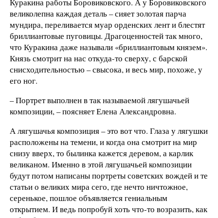
Куракина работы Боровиковского. А у Боровиковского
великолепна каждая деталь – сияет золотая парча
мундира, переливается муар орденских лент и блестят
бриллиантовые пуговицы. Драгоценностей так много,
что Куракина даже называли «бриллиантовым князем».
Князь смотрит на нас откуда-то сверху, с барской
снисходительностью – свысока, и весь мир, похоже, у
его ног.
– Портрет выполнен в так называемой лягушачьей
композиции, – поясняет Елена Александровна.
А лягушачья композиция – это вот что. Глаза у лягушки
расположены на темени, и когда она смотрит на мир
снизу вверх, то былинка кажется деревом, а карлик
великаном. Именно в этой лягушачьей композиции
будут потом написаны портреты советских вождей и те
статьи о великих мира сего, где нечто ничтожное,
серенькое, пошлое объявляется гениальным
открытием. И ведь попробуй хоть что-то возразить, как