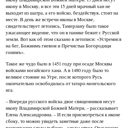
икону в Москву, и все эти 15 дней мрачный хан не
выходит из шатра, а его войско, бездействуя, стоит на
месте. В день же встречи иконы в Москве,
свидетельствует летопись, Тамерлану было такое
ужасающее видение, что он в панике бежит с Русской
земли. Вот как об этом сказано в летописи: «Устремися
на бег, Божиимъ гневом и Пречистыа Богородици
гонимъ».
Такое же чудо было в 1451 году при осаде Москвы
войсками ногайского хана. А в 1480 году было то
великое стояние на Угре, после которого Русь
окончательно освободилась от татаро-монгольского
ига.
– Впереди русского войска двое священников несут
икону Владимирской Божией Матери, – рассказывает
Елена Александровна. – И если присмотреться к иконе
сбоку, то можно увидеть заметные даже после
реставрации следы выбоин – следы стрел. Ордынские