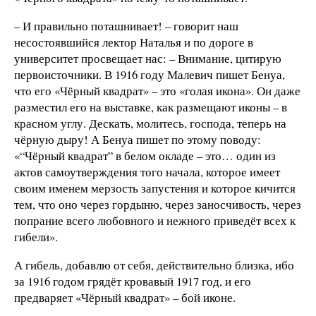
– И правильно поташнивает! – говорит наш
несостоявшийся лектор Наталья и по дороге в
университет просвещает нас: – Внимание, цитирую
первоисточники. В 1916 году Малевич пишет Бенуа,
что его «Чёрный квадрат» – это «голая икона». Он даже
разместил его на выставке, как размещают иконы – в
красном углу. Дескать, молитесь, господа, теперь на
чёрную дыру! А Бенуа пишет по этому поводу:
«“Чёрный квадрат” в белом окладе – это… один из
актов самоутверждения того начала, которое имеет
своим именем мерзость запустения и которое кичится
тем, что оно через гордыню, через заносчивость, через
попрание всего любовного и нежного приведёт всех к
гибели».
А гибель, добавлю от себя, действительно близка, ибо
за 1916 годом грядёт кровавый 1917 год, и его
предваряет «Чёрный квадрат» – бой иконе.