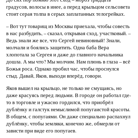
градусов, волосы в инее, а перед крыльцом сельсовета
стоит серая толпа в серых заплатанных телогрейках.
– Вот тут товарищ из Москвы приехала, чтобы совесть
в нас разбудить, – сказал, открывая сход, участковый. –
Ведь знали же все, что Сергей невиновный! Знали,
молчали и боялись защитить. Одна баба Вера
хлопотала за Сергея и даже до главного начальника
дошла. А мы что? Мы молчим. Нам плюнь в глаза – всё
Божья роса. Однако пробил час, чтобы проснулся
стыд. Давай, Яков, выходи вперёд, говори.
Яков вышел на крыльцо, не только не смущаясь, но
даже красуясь перед людьми. В городе он работал где-
то в торговле и ужасно гордился, что приобрёл
дублёнку и галстук немыслимой попугаистой красоты.
В общем, с попугаями. Он даже специально распахнул
дублёнку, чтобы земляки, конечно же, обмерли от
зависти при виде его попугаев.