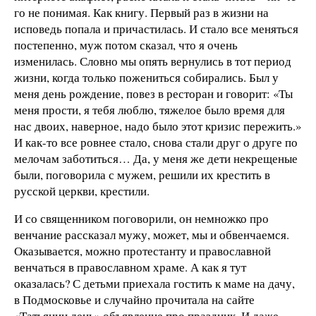
го не понимая. Как книгу. Первый раз в жизни на
исповедь попала и причастилась. И стало все меняться
постепенно, муж потом сказал, что я очень
изменилась. Словно мы опять вернулись в тот период
жизни, когда только пожениться собирались. Был у
меня день рождение, повез в ресторан и говорит: «Ты
меня прости, я тебя люблю, тяжелое было время для
нас двоих, наверное, надо было этот кризис пережить.»
И как-то все ровнее стало, снова стали друг о друге по
мелочам заботиться… Да, у меня же дети некрещеные
были, поговорила с мужем, решили их крестить в
русской церкви, крестили.
И со священником поговорили, он немножко про
венчание рассказал мужу, может, мы и обвенчаемся.
Оказывается, можно протестанту и православной
венчаться в православном храме. А как я тут
оказалась? С детьми приехала гостить к маме на дачу,
в Подмосковье и случайно прочитала на сайте
«Татьянин день» объявление про праздник. И даже