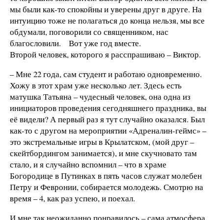
мы были как-то спокойны и уверены друг в друге. На
интуицию тоже не полагаться до конца нельзя, мы все
обдумали, поговорили со священником, нас
благословили. Вот уже год вместе.
Второй человек, которого я расспрашиваю – Виктор.
– Мне 22 года, сам студент и работаю одновременно.
Хожу в этот храм уже несколько лет. Здесь есть
матушка Татьяна – чудесный человек, она одна из
инициаторов проведения сегодняшнего праздника, вы
её видели? А первый раз я тут случайно оказался. Был
как-то с другом на мероприятии «Адреналин-геймс» –
это экстремальные игры в Крылатском, (мой друг –
скейтбордингом занимается), и мне скучновато там
стало, и я случайно вспомнил – что в храме
Богородице в Путинках в пять часов служат молебен
Петру и Февронии, собирается молодежь. Смотрю на
время – 4, как раз успею, и поехал.
И мне так неожиданно понравилось – сама атмосфера,