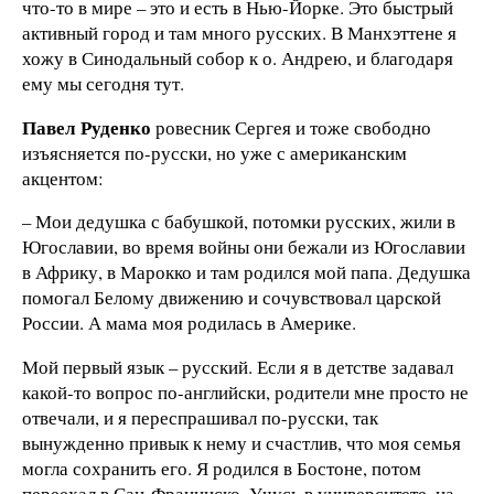
что-то в мире – это и есть в Нью-Йорке. Это быстрый
активный город и там много русских. В Манхэттене я
хожу в Синодальный собор к о. Андрею, и благодаря
ему мы сегодня тут.
Павел Руденко
ровесник Сергея и тоже свободно
изъясняется по-русски, но уже с американским
акцентом:
– Мои дедушка с бабушкой, потомки русских, жили в
Югославии, во время войны они бежали из Югославии
в Африку, в Марокко и там родился мой папа. Дедушка
помогал Белому движению и сочувствовал царской
России. А мама моя родилась в Америке.
Мой первый язык – русский. Если я в детстве задавал
какой-то вопрос по-английски, родители мне просто не
отвечали, и я переспрашивал по-русски, так
вынужденно привык к нему и счастлив, что моя семья
могла сохранить его. Я родился в Бостоне, потом
переехал в Сан-Франциско. Учусь в университете, на