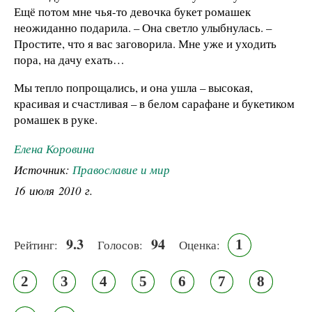
Ещё потом мне чья-то девочка букет ромашек
неожиданно подарила. – Она светло улыбнулась. –
Простите, что я вас заговорила. Мне уже и уходить
пора, на дачу ехать…
Мы тепло попрощались, и она ушла – высокая,
красивая и счастливая – в белом сарафане и букетиком
ромашек в руке.
Елена Коровина
Источник:
Православие и мир
16 июля 2010 г.
9.3
94
1
Рейтинг:
Голосов:
Оценка:
2
3
4
5
6
7
8