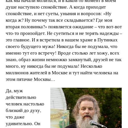
как мы начали молиться, и в какой-то момент в моем
душе наступило спокойствие. А когда приходит
спокойствие, и нет суеты, уныния и вопросов: «Ну
когда ж? Ну почему так все складывается? Где моя
вторая половинка?» появляется ожидание – что вот-вот
что-то произойдет. Не суетиться и не терять надежды –
это главное. И я встретила в нашем храме в Путинках
своего будущего мужа! Никогда бы не подумала, что
именно тут его встречу! Вроде столько лет хожу, всех
знаю, образ жизни немножко замкнутый, друзей не так
много, ну никогда бы не подумала! Несколько
миллионов жителей в Москве и тут найти человека на
этом пятачке Москвы…
Да, муж
действительно
человек настолько
близкий до духу,
что даже
удивительно. Он