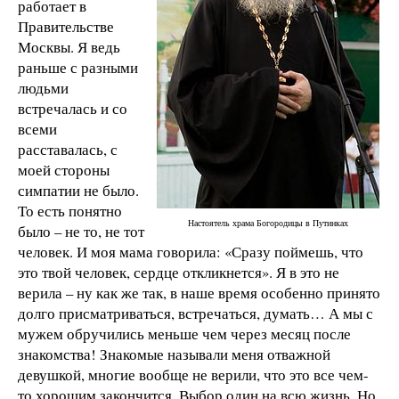
работает в
Правительстве
Москвы. Я ведь
раньше с разными
людьми
встречалась и со
всеми
расставалась, с
моей стороны
симпатии не было.
То есть понятно
Настоятель храма Богородицы в Путинках
было – не то, не тот
человек. И моя мама говорила: «Сразу поймешь, что
это твой человек, сердце откликнется». Я в это не
верила – ну как же так, в наше время особенно принято
долго присматриваться, встречаться, думать… А мы с
мужем обручились меньше чем через месяц после
знакомства! Знакомые называли меня отважной
девушкой, многие вообще не верили, что это все чем-
то хорошим закончится. Выбор один на всю жизнь. Но