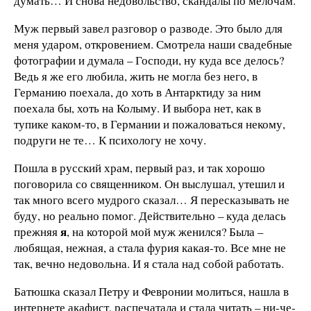
думать… И снова недовольство, скандалы по мелочам.
Муж первый завел разговор о разводе. Это было для
меня ударом, откровением. Смотрела наши свадебные
фотографии и думала – Господи, ну куда все делось?
Ведь я же его любила, жить не могла без него, в
Германию поехала, до хоть в Антарктиду за ним
поехала бы, хоть на Колыму. И выбора нет, как в
тупике каком-то, в Германии и пожаловаться некому,
подруги не те… К психологу не хочу.
Пошла в русский храм, первый раз, и так хорошо
поговорила со священником. Он выслушал, утешил и
так много всего мудрого сказал… Я пересказывать не
буду, но реально помог. Действительно – куда делась
я
прежняя
, на которой мой муж женился? Была –
любящая, нежная, а стала фурия какая-то. Все мне не
так, вечно недовольна. И я стала над собой работать.
Батюшка сказал Петру и Февронии молиться, нашла в
интернете акафист, распечатала и стала читать – ни-че-