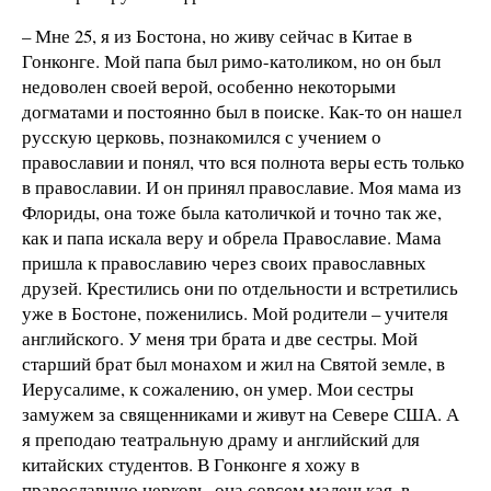
– Мне 25, я из Бостона, но живу сейчас в Китае в
Гонконге. Мой папа был римо-католиком, но он был
недоволен своей верой, особенно некоторыми
догматами и постоянно был в поиске. Как-то он нашел
русскую церковь, познакомился с учением о
православии и понял, что вся полнота веры есть только
в православии. И он принял православие. Моя мама из
Флориды, она тоже была католичкой и точно так же,
как и папа искала веру и обрела Православие. Мама
пришла к православию через своих православных
друзей. Крестились они по отдельности и встретились
уже в Бостоне, поженились. Мой родители – учителя
английского. У меня три брата и две сестры. Мой
старший брат был монахом и жил на Святой земле, в
Иерусалиме, к сожалению, он умер. Мои сестры
замужем за священниками и живут на Севере США. А
я преподаю театральную драму и английский для
китайских студентов. В Гонконге я хожу в
православную церковь, она совсем маленькая, в