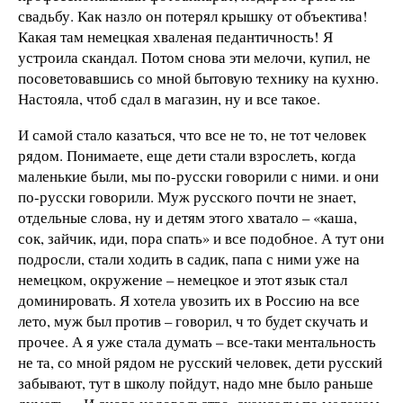
свадьбу. Как назло он потерял крышку от объектива!
Какая там немецкая хваленая педантичность! Я
устроила скандал. Потом снова эти мелочи, купил, не
посоветовавшись со мной бытовую технику на кухню.
Настояла, чтоб сдал в магазин, ну и все такое.
И самой стало казаться, что все не то, не тот человек
рядом. Понимаете, еще дети стали взрослеть, когда
маленькие были, мы по-русски говорили с ними. и они
по-русски говорили. Муж русского почти не знает,
отдельные слова, ну и детям этого хватало – «каша,
сок, зайчик, иди, пора спать» и все подобное. А тут они
подросли, стали ходить в садик, папа с ними уже на
немецком, окружение – немецкое и этот язык стал
доминировать. Я хотела увозить их в Россию на все
лето, муж был против – говорил, ч то будет скучать и
прочее. А я уже стала думать – все-таки ментальность
не та, со мной рядом не русский человек, дети русский
забывают, тут в школу пойдут, надо мне было раньше