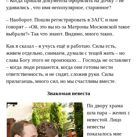
– Когда пришли документы оформлять на дочку – не
удивились , что имя непопулярное, старинное?
– Наоборот. Пошли регистрировать в ЗАГС и нам
говорят – «Ой, это вы из-за Матроны Московской такое
выбрали?» Так что знают. Видимо, много таких.
Как я сказал – я учусь ещё и работаю. Силы есть,
живем отдельно, снимаем, думали с тещей жить – но
слава Богу этого не произошло… Господь не оставляет
– когда люди решаются, когда они готовы нести
ответственность, и не сидят, сложив руки. Силы
прилагаешь, много сил, но мы счастливы вместе.
Знакомая невеста
По двору храма
шла пара – жених с
невестой. Лицо
невесты
показалось мне