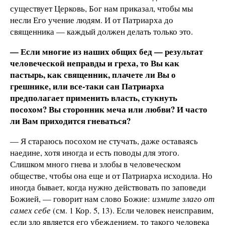
существует Церковь, Бог нам приказал, чтобы мы
несли Его учение людям. И от Патриарха до
священника — каждый должен делать только это.
— Если многие из наших общих бед — результат
человеческой неправды и греха, то Вы как
пастырь, как священник, плачете ли Вы о
грешнике, или все-таки сан Патриарха
предполагает применить власть, стукнуть
посохом? Вы сторонник меча или любви? И часто
ли Вам приходится гневаться?
— Я стараюсь посохом не стучать, даже оставаясь
наедине, хотя иногда и есть поводы для этого.
Слишком много гнева и злобы в человеческом
обществе, чтобы она еще и от Патриарха исходила. Но
иногда бывает, когда нужно действовать по заповеди
Божией, — говорит нам слово Божие:
измите злаго от
сам
ех себе
(см. 1 Кор. 5, 13). Если человек неисправим,
если зло является его убеждением, то такого человека