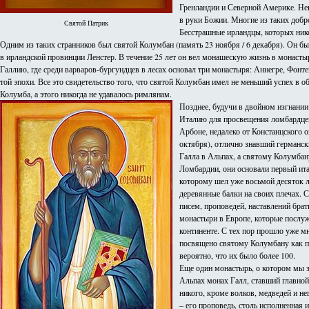
Гренландии и Северной Америке. Нек
в руки Божии. Многие из таких добр
Святой Патрик
Бесстрашные ирландцы, которых нико
Одним из таких странников был святой Колумбан (память 23 ноября / 6 декабря). Он б
в ирландской провинции Ленстер. В течение 25 лет он вел монашескую жизнь в монастыр
Галлию, где среди варваров-бургундцев в лесах основал три монастыря: Аннегре, Фонт
той эпохи. Все это свидетельство того, что святой Колумбан имел не меньший успех в
Колумба, а этого никогда не удавалось римлянам.
Позднее, будучи в двойном изгнании
Италию для просвещения ломбардцев.
Арбоне, недалеко от Констанцского оз
октября), отлично знавший германск
Галла в Альпах, а святому Колумбан
Ломбардии, они основали первый ит
которому шел уже восьмой десяток ле
деревянные балки на своих плечах. 
писем, проповедей, наставлений брат
монастыри в Европе, которые послу
континенте. С тех пор прошло уже м
посвящено святому Колумбану как пр
вероятно, что их было более 100.
Еще один монастырь, о котором мы з
Альпах монах Галл, ставший главной
никого, кроме волков, медведей и не
– его проповедь, столь исполненная 