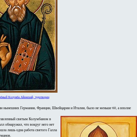
бный Колумба Айонский, чудотворец
рии нынешних Германии, Франции, Швейцарии и Италии, было не меньше 60, а вполне
оставленный святым Колумбаном в
лл обнаружил, что вокруг него нет
дошла лишь одна работа святого Галла
еманов.