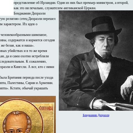
представление об Ирландии. Один из них был премьер-министром, а второй,
как это ни печально, служителем англиканской Церкви.
Бенджамин Дизраэли
тую религию (отец Дизраэли перешел
им характером. Их идея о
и человекообразными шимпанзе,
ливы, содержатся и кормятся сегодня
же белая, как и наша».
овых убийствах и в то же время
ан, да и сами охотно истребляли
оследовательным. К сожалению,
зраэли и Кингсли. А все, кто с ними
 была Британия периода после ухода
ипта, Палестины, Сирии и Армении.
ипта». Кстати, обычай украшать
Бенджамин Дизраэли