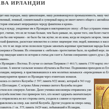
АВА ИРЛАНДИИ
видят наш порядок, нашу цивилизацию, нашу развивающуюся промышленность, нашу чис
тственный, ленивый, сомнительный и суеверный народ не имеет ничего общего с английск
история описывает непрерывную череду фанатизма и крови».
олод и нужду, увиденные им в Ирландии в викторианскую эпоху: «Я был устрашен этим
от, считаю, что их не только больше, чем было раньше, но, кроме того, они более счаст
и бы они черными – не было бы так жутко; но их кожа, когда не покрыта загаром, такая 
ский фанатизм, расистское невежество и слепое лицемерие этих людей, виновных в масс
, что те же люди легко позволили туркам завоевать коренные христианские народы Балк
мерики и Океании. Их отношение к «небелым» протестантам было, по крайней мере, п
пор пишущие книги по истории и статьи для газет в Англии совершенно одного духа с Ди
вными».
 Ирландию с Востока. В случае со святым Патриком († 461(?); память 17/30 марта) это
аллии. А многие галльские монахи обучались на Востоке. Подвижники приходили из Ег
ландии, например, в практиковавшихся в нем молитвах назывался «переведенным из Ег
манускриптов пришел из Ирландии через египетских монахов.
алась со святого Колумбы († 597; память 9/22 июня), который в 563 году
тил Шотландию. С острова Айона ученики святого Колумбы позднее
естили всю северную Англию. Далее ученики-миссионеры отправились уже
олумба поистине стал примером того, кто может одержать окончательную
 отправлялись во все стороны света, уходили в славное и героическое
равлялись на север, как святой Колумба. Другие уходили на северо-запад,
лаватель († ок. 575; память 16/29 мая), побывавший в Исландии,