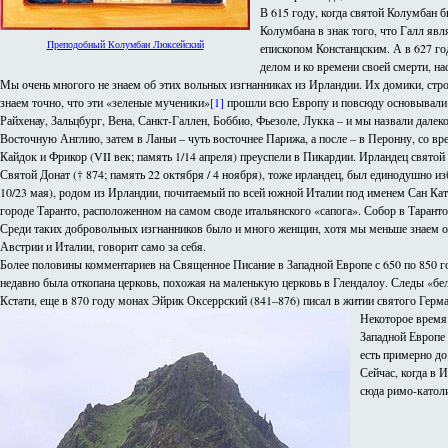
В 615 году, когда святой Колумбан б
Колумбана в знак того, что Галл явл
Преподобный Колумбан Люксейский
епископом Констанцским. А в 627 го
делом и ко времени своей смерти, на
Мы очень многого не знаем об этих вольных изгнанниках из Ирландии. Их домики, стро
знаем точно, что эти «зеленые мученики»
[1]
прошли всю Европу и повсюду основывали м
Райхенау, Зальцбург, Вена, Санкт-Галлен, Боббио, Фьезоле, Лукка – и мы назвали далек
Восточную Англию, затем в Ланьи – чуть восточнее Парижа, а после – в Перонну, со 
Кайдок и Фрикор (VII век; память 1/14 апреля) преуспели в Пикардии. Ирландец святой 
Святой Донат († 874; память 22 октября / 4 ноября), тоже ирландец, был единодушно из
10/23 мая), родом из Ирландии, почитаемый по всей южной Италии под именем Сан Ката
городе Таранто, расположенном на самом своде итальянского «сапога». Собор в Таранто
Среди таких добровольных изгнанников было и много женщин, хотя мы меньше знаем о
Австрии и Италии, говорит само за себя.
Более половины комментариев на Священное Писание в Западной Европе с 650 по 850 г
недавно была откопана церковь, похожая на маленькую церковь в Глендалоу. Следы «бе
Кстати, еще в 870 году монах Эйрик Оксеррский (841–876) писал в житии святого Герман
Некоторое время
Западной Европе
есть примерно до
Сейчас, когда в 
сюда римо-католи