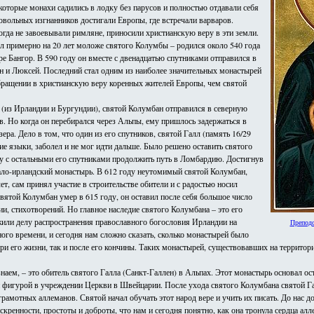
оторые монахи садились в лодку без парусов и полностью отдавали себя
овольных изгнанников достигали Европы, где встречали варваров.
гда не завоевывали римляне, приносили христианскую веру в эти земли.
ыл примерно на 20 лет моложе святого Колумбы – родился около 540 года
е Бангор. В 590 году он вместе с двенадцатью спутниками отправился в
ен и Люксей. Последний стал одним из наиболее значительных монастырей
 обращении в христианскую веру коренных жителей Европы, чем святой
 (из Ирландии и Бургундии), святой Колумбан отправился в северную
 Но когда он перебирался через Альпы, ему пришлось задержаться в
ера. Дело в том, что один из его спутников, святой Галл (память 16/29
ие языки, заболел и не мог идти дальше. Было решено оставить святого
у с остальными его спутниками продолжить путь в Ломбардию. Достигнув
ало-ирландский монастырь. В 612 году неутомимый святой Колумбан,
т, сам принял участие в строительстве обители и с радостью носил
Святой Колумбан умер в 615 году, он оставил после себя большое число
ии, стихотворений. Но главное наследие святого Колумбана – это его
жили делу распространения православного богословия Ирландии на
Преподо
ного времени, и сегодня нам сложно сказать, сколько монастырей было
и его жизни, так и после его кончины. Таких монастырей, существовавших на террито
наем, – это обитель святого Галла (Санкт-Галлен) в Альпах. Этот монастырь основал 
 фигурой в учреждении Церкви в Швейцарии. После ухода святого Колумбана святой Га
грамотных аллеманов. Святой начал обучать этот народ вере и учить их писать. До нас 
искренности, простоты и доброты, что нам и сегодня понятно, как она тронула сердца алл