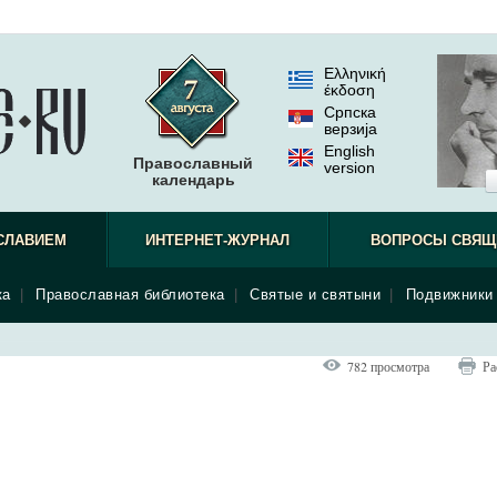
Ελληνική
έκδοση
Српска
верзиjа
English
Православный
version
календарь
СЛАВИЕМ
ИНТЕРНЕТ-ЖУРНАЛ
ВОПРОСЫ СВЯЩ
ка
|
Православная библиотека
|
Святые и святыни
|
Подвижники 
782 просмотра
Ра