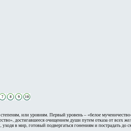
7
8
9
10
тепеням, или уровням. Первый уровень – «белое мученичество
ество», достигавшееся очищением души путем отказа от всех же
, уходя в мир, готовый подвергаться гонениям и пострадать до 