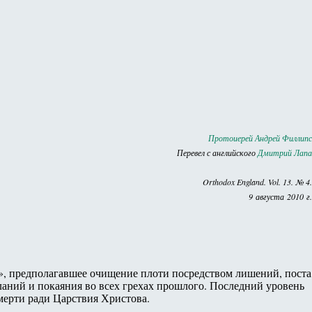
Протоиерей Андрей Филлипс
Перевел с английского
Дмитрий Лапа
Orthodox England. Vol. 13. № 4.
9 августа 2010 г.
», предполагавшее очищение плоти посредством лишений, поста
ланий и покаяния во всех грехах прошлого. Последний уровень
смерти ради Царствия Христова.