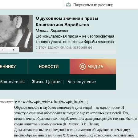
Подписаться на рассылку
О духовном значении прозы
Константина Воробьева
Марина Бирюкова
Его концлагерная проза – не беспросветная
хроника ужаса, но история борьбы человека
с этой адской силой, история ее
преодоления.
ЕННИКУ
НОВОСТИ
МЕДИА
благочестия
|
Жизнь Церкви
|
Богослужение
спечатать
'); //'" width='+pic_width+' height='+pic_height } }
Образованность и глубокое понимание сути вещей – не одно и то же. И
зачастую слишком образованные люди не видят истинных ценностей. Так,
немало очень образованных людей, имевших даже докторскую степень, было и
среди нацистов и коммунистов (К. Маркс, В.И. Ленин).
Доказательство вышеприведенного тезиса можно обнаружить в речах двух
высокообразованных англичан XIX века, имевших совершенно неправильное