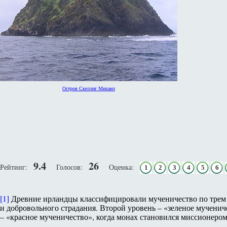
Остров Скеллиг Михаил
9.4
26
Рейтинг:
Голосов:
Оценка:
1
2
3
4
5
6
[1]
Древние ирландцы классифицировали мученичество по трем с
и добровольного страдания. Второй уровень – «зеленое мученич
– «красное мученичество», когда монах становился миссионером