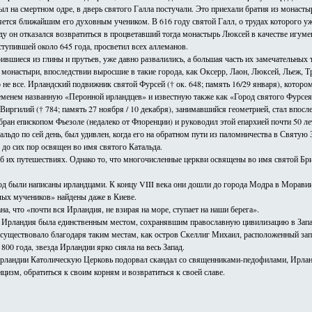
ыл на смертном одре, в дверь святого Галла постучали. Это приехали братия из монаст
яется ближайшим его духовным учеником. В 616 году святой Галл, о трудах которого уже
ду он отказался возвратиться в процветавший тогда монастырь Люксей в качестве игум
ступившей около 645 года, просветил всех аллеманов.
ившиеся из глины и прутьев, уже давно развалились, а большая часть их замечательных
онастыри, впоследствии выросшие в такие города, как Оксерр, Лаон, Люксей, Льеж, Тр
о не все. Ирландский подвижник святой Фурсей († ок. 648; память 16/29 января), которо
временем названную «Перонной ирландцев» и известную также как «Город святого Фурс
Виргилий († 784; память 27 ноября / 10 декабря), занимавшийся геометрией, стал впосл
бран епископом Фьезоле (недалеко от Флоренции) и руководил этой епархией почти 50 ле
льдо по сей день, был удивлен, когда его на обратном пути из паломничества в Святую
 до сих пор освящен во имя святого Катальда.
б их путешествиях. Однако то, что многочисленные церкви освящены во имя святой Бр
од были написаны ирландцами. К концу VIII века они дошли до города Модра в Морави
лых мучеников» найдены даже в Киеве.
а, что «почти вся Ирландия, не взирая на море, ступает на наши берега».
 Ирландия была единственным местом, сохранявшим православную цивилизацию в Западно
 существовало благодаря таким местам, как остров Скеллиг Михаил, расположенный за
 800 года, звезда Ирландии ярко сияла на весь Запад.
Ирландии Католическую Церковь подорвал скандал со священниками-педофилами, Ирланди
цизм, обратиться к своим корням и возвратиться к своей славе.