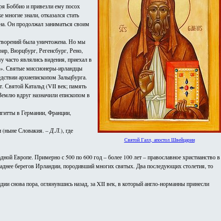
ыря Боббио и привезли ему посох
 многие знали, отказался стать
ена. Он продолжал заниматься своим
 творений была уничтожена. Но мы
ир, Вюрцбург, Регенсбург, Рено,
му часто являлись видения, приехал в
ея». Святые миссионеры-ирландцы
едствии архиепископом Зальцбурга.
т. Святой Катальд (VII век; память
 Землю вдруг назначили епископом в
игитты в Германии, Франции,
и (ныне Словакия.
– Д.Л.
), где
Святой Галл, апостол Швейцарии
й Европе. Примерно с 500 по 600 год – более 100 лет – православное христианство в
паднее берегов Ирландии, породивший многих святых. Два последующих столетия, то
и снова пора, оглянувшись назад, за XII век, в который англо-норманны принесли