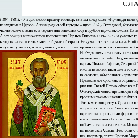
СЛ
(1804–1881), 40-й британский премьер-министр, заявлял следующее: «Ирландцы нена
из иудаизма в Церковь Англии ради своей карьеры.
– прот. А.Ф.
). Этот дикий, безотве
человеческом счастье есть чередование клановых ссор и грубого идолопоклонства. Их 
А вот реакция англиканского проповедника Чарльза Кингсли (1819–1875) на ужасные г
которых видел на сотнях миль той ужасной страны. Не думаю, что это наша вина. Наобор
в лучших условиях, чем когда-либо до нас. Однако противно видеть белых шимпанзе; был
Не будем комментировать протестант
оправдывающих себя. Не удивительно
народы Индии и Африки, Северной А
многие историки, писавшие и до сих 
не согласны, объявляются «примити
Православное христианство пришло в
римлян. Святой Патрик обучался в Г
Ольстерский монастырь Бангора в Ир
красными точками начальные буквы 
Тяга к миссионерству в Ирландии нач
отправился на остров Айона и крес
перешли на остров Линдисфарн и кр
в континентальную Европу. Святой К
победу в деле миссионерства. Монахи
изгнание ради Христа. Некоторые отп
как, например, святой Брендан Мореп