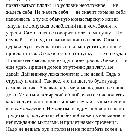
показываться плоды. Но условие неотложное — не
жалеть себя. Не жалеть себя — не значит горы на себя
наваливать, а ту же обычную монастырскую жизнь
тянуть, не допуская ослаблений ни в чем. Звонят к
утрени. Саможаление говорит: полежи минутку... Не
слушай — и се удар саможалению в голову. Стоя в
церкви, чувствуешь позыв ноги распустить, к стенке
прислониться. Откажи и стой в струнку — се еще удар.
Пришло на мысль: дай выйду проветрюсь. Откажи — и
еще удар. Пришел домой от утрени: дай лягу. Не
давай. Дай книжку лежа почитаю... не давай. Сядь в
струнку и читай. Так все, что ни шаг, то будет удар
саможалению. А всякие чрезмерные подвиги не наше
дело. Устав монастырский общий, если его исполнять
как следует, даст непрестанный случай к упражнению
в несаможалении. И молитва не вдруг приходит, надо
трудиться, понуждая себя без поблажки к вниманию и
неблужданию мыслями, и придет навык трезвения.
Надо не вешать рук и головы и не подгибать колен, а