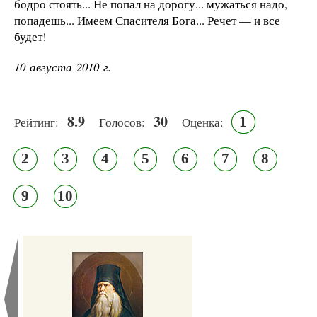
бодро стоять... Не попал на дорогу... мужаться надо,
попадешь... Имеем Спасителя Бога... Речет — и все
будет!
10 августа 2010 г.
8.9
30
1
Рейтинг:
Голосов:
Оценка:
2
3
4
5
6
7
8
9
10