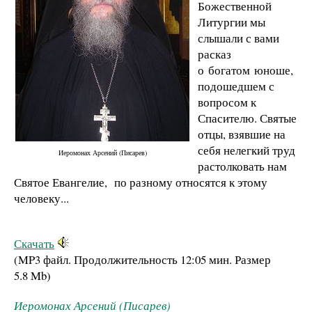
Божественной
Литургии мы
слышали с вами
расказ
о богатом юноше,
подошедшем с
вопросом к
Спасителю. Святые
отцы, взявшие на
себя нелегкий труд
Иеромонах Арсений (Писарев)
растолковать нам
Святое Евангелие, по разному относятся к этому
человеку...
Скачать
(MP3 файл. Продолжительность
12:05 мин.
Размер
5.8 Mb
)
Иеромонах Арсений (Писарев)