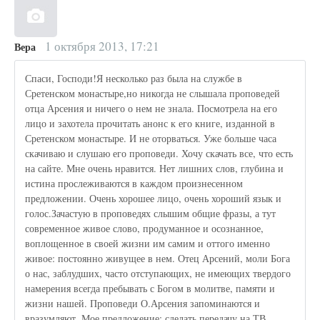
1 октября 2013, 17:21
Вера
Спаси, Господи!Я несколько раз была на службе в
Сретенском монастыре,но никогда не слышала проповедей
отца Арсения и ничего о нем не знала. Посмотрела на его
лицо и захотела прочитать анонс к его книге, изданной в
Сретенском монастыре. И не оторваться. Уже больше часа
скачиваю и слушаю его проповеди. Хочу скачать все, что есть
на сайте. Мне очень нравится. Нет лишних слов, глубина и
истина прослеживаются в каждом произнесенном
предложении. Очень хорошее лицо, очень хороший язык и
голос.Зачастую в проповедях слышим общие фразы, а тут
современное живое слово, продуманное и осознанное,
воплощенное в своей жизни им самим и оттого именно
живое: постоянно живущее в нем. Отец Арсений, моли Бога
о нас, заблудших, часто отступающих, не имеющих твердого
намерения всегда пребывать с Богом в молитве, памяти и
жизни нашей. Проповеди О.Арсения запоминаются и
вразумляют. Мое предложение: сделать передачу на ТВ