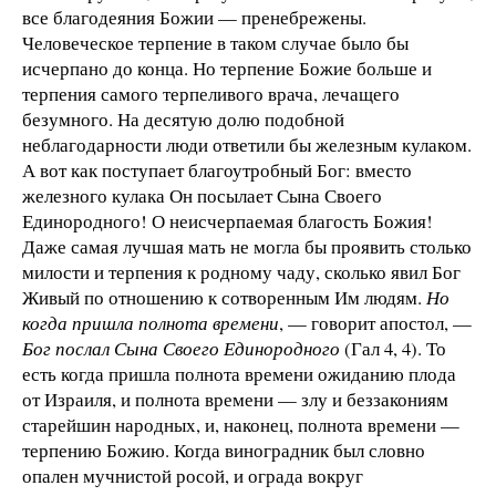
все благодеяния Божии — пренебрежены.
Человеческое терпение в таком случае было бы
исчерпано до конца. Но терпение Божие больше и
терпения самого терпеливого врача, лечащего
безумного. На десятую долю подобной
неблагодарности люди ответили бы железным кулаком.
А вот как поступает благоутробный Бог: вместо
железного кулака Он посылает Сына Своего
Единородного! О неисчерпаемая благость Божия!
Даже самая лучшая мать не могла бы проявить столько
милости и терпения к родному чаду, сколько явил Бог
Живый по отношению к сотворенным Им людям.
Но
когда пришла полнота времени
, — говорит апостол, —
Бог послал Сына Своего Единородного
(Гал 4, 4). То
есть когда пришла полнота времени ожиданию плода
от Израиля, и полнота времени — злу и беззакониям
старейшин народных, и, наконец, полнота времени —
терпению Божию. Когда виноградник был словно
опален мучнистой росой, и ограда вокруг