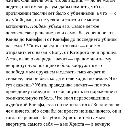
видеть; они имели разум, дабы помнить, чтó на
протяжении тысячи лет было с убиенными, а что — с
их убийцами, но не усвоили этого и не могли
вспомнить.
Пойдем, убьем его
. Самое легкое
человеческое решение, но и самое безуспешное, от
Каина до Каиафы и от Каиафы до последнего убийцы
на земле! Убить праведника значит — просто
отправить его назад к Богу, от Которого он и пришел.
А это, в свою очередь, значит — предоставить ему
неприступную позицию в бою, вооружить его
непобедимым оружием и сделать тысячекратно
сильнее, чем он был, когда в теле ходил по земле. Что
тут скажешь? Убить праведника значит — помочь
праведнику победить, а себя осудить на поражение и
окончательную гибель. Что знал первосвященник
иудейский Каиафа, если он не знал этого? Знал меньше
чем ничего, ибо если бы он просто не знал ничего, он и
тогда не решился бы убить Христа и тем самым
ввергнуть самого себя — а не Христа — в вечную