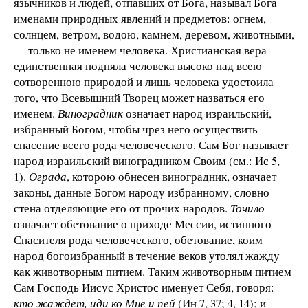
язычников и людей, отпавших от Бога, называл Бога
именами природных явлений и предметов: огнем,
солнцем, ветром, водою, камнем, деревом, животными,
— только не именем человека. Христианская вера
единственная подняла человека высоко над всею
сотворенною природой и лишь человека удостоила
того, что Всевышний Творец может назваться его
именем.
Виноградник
означает народ израильский,
избранный Богом, чтобы чрез него осуществить
спасение всего рода человеческого. Сам Бог называет
народ израильский виноградником Своим (см.: Ис 5,
1).
Ограда
, которою обнесен виноградник, означает
законы, данные Богом народу избранному, словно
стена отделяющие его от прочих народов.
Точило
означает обетование о приходе Мессии, истинного
Спасителя рода человеческого, обетование, коим
народ богоизбранный в течение веков утолял жажду
как животворным питием. Таким животворным питием
Сам Господь Иисус Христос именует Себя, говоря:
кто жаждет, иди ко Мне и пей
(Ин 7, 37; 4, 14); и