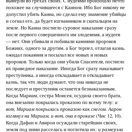
вымерли во грехах своих. С иудеями произошло нечто
похожее на случившееся с Каином. Ибо Бог никому не
допустил убить Каина, но сделал ему знамение убийцы
и согнал его, да будет изгнанником и скитальцем на
земле. Но Каина постигло суровое наказание сразу
после первого совершенного им злодеяния, а иудеев
— нет. Они убивали и побивали камнями пророков
Божиих, одного за другим, а Бог терпел, отлагая казнь,
ожидал покаяния и посылал все новых и новых
пророков. Только когда они убили Спасителя, постигло
их праведное наказание. Иногда Бог сразу наказывает
преступника, а иногда откладывает и откладывает
казнь, так что люди думают, что она никогда не
последует и преступник останется безнаказанным.
Когда Мариам, сестра Моисея, осудила своего брата,
она внезапно покрылась проказою по всему телу:
и
вот, Мариам покрылась проказою как снегом. Аарон
взглянул на Мариам, и вот, она в проказе
(Чис 12, 10).
Когда Дафан и Авирон осуждали старейшин своих,
земля под ними расселась и поглотила их:
и разверзла