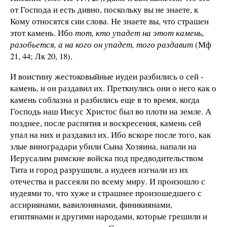
от Господа и есть дивно, поскольку вы не знаете, к
Кому относятся сии слова. Не знаете вы, что страшен
этот камень. Ибо
тот, кто упадет на этот камень,
разобьется, а на кого он упадет, того раздавит
(Мф
21, 44; Лк 20, 18).
И воистину жестоковыйные иудеи разбились о сей ­
камень, и он раздавил их. Преткнулись они о него как о
камень соблазна и разбились еще в то время, когда
Господь наш Иисус Христос был во плоти на земле. А
позднее, после распятия и воскресения, камень сей
упал на них и раздавил их. Ибо вскоре после того, как
злые виноградари убили Сына Хозяина, напали на
Иерусалим римские войска под предводительством
Тита и город разрушили, а иудеев изгнали из их
отечества и рассеяли по всему миру. И произошло с
иудеями то, что хуже и страшнее произошедшего с
ассириянами, вавилонянами, финикиянами,
египтянами и другими народами, которые грешили и