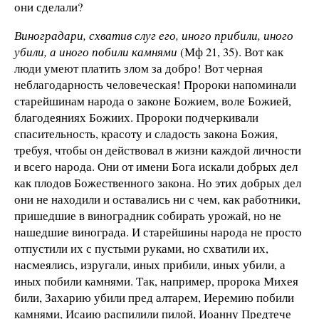
они сделали?
Виноградари, схватив слуг его, иного прибили, иного
убили, а иного побили камнями
(Мф 21, 35). Вот как
люди умеют платить злом за добро! Вот черная
неблагодарность человеческая! Пророки напоминали
старейшинам народа о законе Божием, воле Божией,
благодеяниях Божиих. Пророки подчеркивали
спасительность, красоту и сладость закона Божия,
требуя, чтобы он действовал в жизни каждой личности
и всего народа. Они от имени Бога искали добрых дел
как плодов Божественного закона. Но этих добрых дел
они не находили и оставались ни с чем, как работники,
пришедшие в виноградник собирать урожай, но не
нашедшие винограда. И старейшины народа не просто
отпустили их с пустыми руками, но схватили их,
насмеялись, изругали, иных прибили, иных убили, а
иных побили камнями. Так, например, пророка Михея
били, Захарию убили пред алтарем, Иере­мию побили
камнями, Исаию распилили пилой, Иоанну Предтече