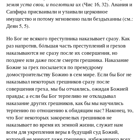
земля уста свои, и поглотила их
(Чис 16, 32). Анания и
Сапфира присваивали и утаивали церковное
имущество и потому мгновенно пали бездыханны (см.:
Деян 5, 5).
Но Бог не всякого преступника наказывает сразу. Как
раз напротив, бóльшая часть преступлений и грехов
наказываются не сразу после их совершения, но
позднее или даже после смерти грешника. Наказание
Божие за грех посылается по премудрому
домостроительству Божию в сем мире. Если бы Бог не
наказывал некоторых грешников сразу после
совершения греха, мы бы отчаялись, ожидая Божией
правды; а если бы Бог терпеливо не откладывал
наказание других грешников, как бы мы научились
терпению по отношению к обидящим нас? Наконец, то,
что Бог некоторых закоренелых грешников не
наказывает во время их земной жизни, служит нам
всем для укрепления веры в будущий суд Божий,
который не минует даже грешника, избежавшего всех