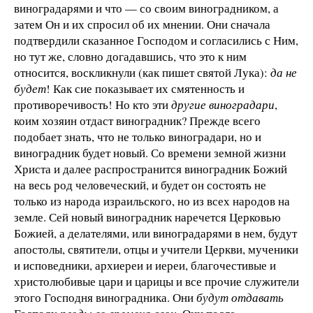
виноградарями и что — со своим виноградником, а
затем Он и их спросил об их мнении. Они сначала
подтвердили сказанное Господом и согласились с Ним,
но тут же, словно догадавшись, что это к ним
относится, воскликнули (как пишет святой Лука):
да не
будет
! Как сие показывает их смятенность и
противоречивость! Но кто эти
другие виноградари
,
коим хозяин отдаст виноградник? Прежде всего
подобает знать, что не только виноградари, но и
виноградник будет новый. Со времени земной жизни
Хрис­та и далее распространится виноградник Божий
на весь род человеческий, и будет он состоять не
только из народа израильского, но из всех народов на
земле. Сей новый виноградник наречется Церковью
Божией, а делателями, или виноградарями в нем, будут
апостолы, святители, отцы и учители Церкви, мученики
и исповедники, архиереи и иереи, благочестивые и
христолюбивые цари и царицы и все прочие служители
этого Господня виноградника. Они
будут отдавать