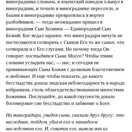
виноградника сломана, и языческий паводок хлынул в
виноградник, и точило в винограднике пересохло, и
башня в винограднике превратилась в вертеп
разбойников, — тогда неожиданно пришел в
виноградник Сын Хозяина — Единородный Сын
Божий. Бог ведал заранее, что виноградари ничуть не
постесняются сотворить с Сыном Его то же самое, что
сотворили и с Его слугами. Но почему тогда Он
говорит:
постыдятся Сына Моего
? Чтобы этими
словами устыдить нас, — нас, и сегодня не
принимающих Сына Божия с должным благоговением
и любовью. И еще чтобы показать, до какого
бесстыдства дошла людская неблагодарность в народе
избранном, столь облагодетельствованном милостями
Божиими. Послушайте, до какой гнусности дошло
богомерзкое сие бесстыдство и забвение о Боге.
Но виноградари, увидев сына, сказали друг другу: это
наследник; пойдем, убьем его и завладеем
наследством его.
И, схватив его, вывели вон из