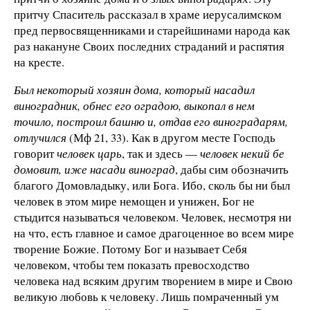
притчу Спаситель рассказал в храме иерусалимском
пред первосвященниками и старейшинами народа как
раз накануне Своих последних страданий и распятия
на кресте.
Был некоторый хозяин дома, который насадил
виноградник, обнес его оградою, выкопал в нем
точило, построил башню и, отдав его виноградарям,
отлучился
(Мф 21, 33). Как в другом месте Господь
говорит
человек царь
, так и здесь —
человек некий бе
домовит, иже насади виноград
, дабы сим обозначить
благого Домовладыку, или Бога. Ибо, сколь бы ни был
человек в этом мире немощен и унижен, Бог не
стыдится называться человеком. Человек, несмотря ни
на что, есть главное и самое драгоценное во всем мире
творение Божие. Потому Бог и называет Себя
человеком, чтобы тем показать превосходство
человека над всяким другим творением в мире и Свою
великую любовь к человеку. Лишь помраченный ум