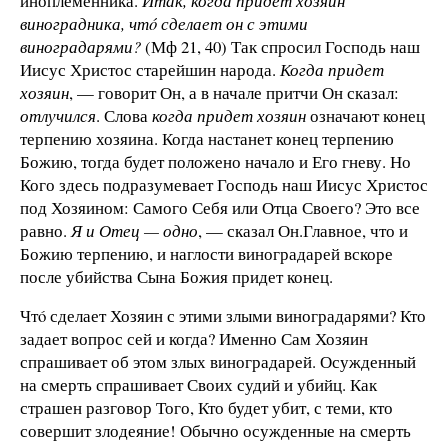
иноплеменника.
Итак, когда придет хозяин
виноградника, чтó сделает он с этими
виноградарями?
(Мф 21, 40) Так спросил Господь наш
Иисус Христос старейшин народа.
Когда придет
хозяин
, — говорит Он, а в начале притчи Он сказал:
отлучился
. Слова
когда придет хозяин
означают конец
терпению хозяина. Когда настанет конец терпению
Божию, тогда будет положено начало и Его гневу. Но
Кого здесь подразумевает Господь наш Иисус Христос
под Хозяином: Самого Себя или Отца Своего? Это все
равно.
Я и Отец — одно
, — сказал Он.Главное, что и
Божию терпению, и наглости виноградарей вскоре
после убийства Сына Божия придет конец.
Чтó сделает Хозяин с этими злыми виноградарями? Кто
задает вопрос сей и когда? Именно Сам Хозяин
спрашивает об этом злых виноградарей. Осужденный
на смерть спрашивает Своих судий и убийц. Как
страшен разговор Того, Кто будет убит, с теми, кто
совершит злодеяние! Обычно осужденные на смерть