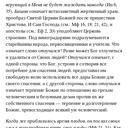
верующий в Меня не будет жаждать никогда
(Ин 6,
35)
.
Башня
означает ветхозаветный жертвенный храм,
прообраз Святой Церкви Божией после пришествия
Христова. И Сам Господь
(см.: Мф 16, 18; 21, 42)
, и
апостолы
(см.: Еф 2, 20)
уподобляют Церковь
строению. Под виноградарями подразумеваются
старейшины народа, первосвященники и учители. Что
означает слово
отлучился
? Разве может Бог отлучиться
и удалиться от Своих людей?
Отлучился
означает, с
одной стороны, что Бог, устроив и сотворив все
потребное для спасения людей, предоставил им
свободную волю использовать все дары Божии для
своего спасения; а с другой стороны, слово
отлучился
означает терпение Божие по отношению ко грехам
человеческим и безумным делам против их же
собственного спасения — терпение и долготерпение
Божие, превосходящее всякий ум человеческий.
Когда же приблизилось время плодов, он послал своих
слуг к виноградарям взять свои плоды
(Мф 21, 34). Как