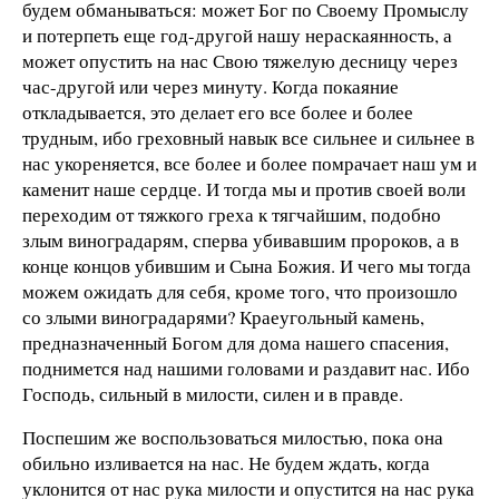
будем обманываться: может Бог по Своему Промыслу
и потерпеть еще год-другой нашу нераскаянность, а
может опустить на нас Свою тяжелую десницу через
час-другой или через минуту. Когда покаяние
откладывается, это делает его все более и более
трудным, ибо греховный навык все сильнее и сильнее в
нас укореняется, все более и более помрачает наш ум и
каменит наше сердце. И тогда мы и против своей воли
переходим от тяжкого греха к тягчайшим, подобно
злым виноградарям, сперва убивавшим пророков, а в
конце концов убившим и Сына Божия. И чего мы тогда
можем ожидать для себя, кроме того, что произошло
со злыми виноградарями? Краеугольный камень,
предназначенный Богом для дома нашего спасения,
поднимется над нашими головами и раздавит нас. Ибо
Господь, сильный в милости, силен и в правде.
Поспешим же воспользоваться милостью, пока она
обильно изливается на нас. Не будем ждать, когда
уклонится от нас рука милости и опустится на нас рука