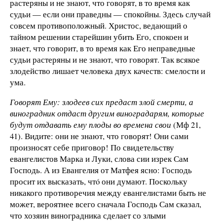
растеряны и не знают, что говорят, в то время как
судьи — если они праведны — спокойны. Здесь случай
совсем противоположный. Христос, ведающий о
тайном решении старейшин убить Его, спокоен и
знает, что говорит, в то время как Его неправедные
судьи растеряны и не знают, что говорят. Так всякое
злодейство лишает человека двух качеств: смелости и
ума.
Говорят Ему: злодеев сих предаст злой смерти, а
виноградник отдаст другим виноградарям, которые
будут отдавать ему плоды во времена свои
(Мф 21,
41). Видите: они не знают, что говорят! Они сами
произносят себе приговор! По свидетельству
евангелистов Марка и Луки, слова сии изрек Сам
Господь. А из Евангелия от Матфея ясно: Господь
просит их высказать, чтó они думают. Поскольку
никакого противоречия между евангелистами быть не
может, вероятнее всего сначала Господь Сам сказал,
что хозяин виноградника сделает со злыми