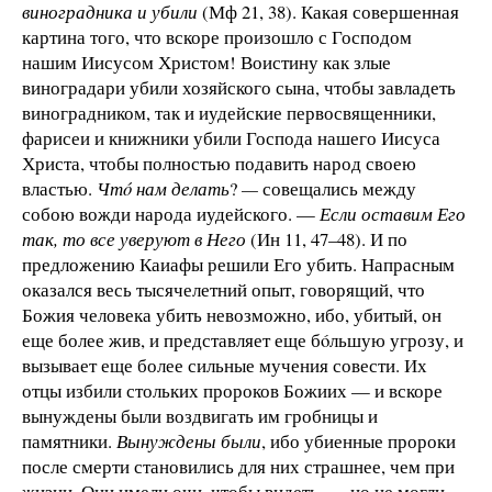
виноградника и убили
(Мф 21, 38). Какая совершенная
картина того, что вскоре произошло с Господом
нашим Иисусом Христом! Воистину как злые
виноградари убили хозяйского сына, чтобы завладеть
виноградником, так и иудейские первосвященники,
фарисеи и книжники убили Господа нашего Иисуса
Христа, чтобы полностью подавить народ своею
властью.
Чтó нам делать
?
—
совещались между
собою вожди народа иудейского. —
Если оставим Его
так, то все уверуют в Него
(Ин 11, 47–48). И по
предложению Каиафы решили Его убить. Напрасным
оказался весь тысячелетний опыт, говорящий, что
Божия человека убить невозможно, ибо, убитый, он
еще более жив, и представляет еще бóльшую угрозу, и
вызывает еще более сильные мучения совести. Их
отцы избили стольких пророков Божиих — и вскоре
вынуждены были воздвигать им гробницы и
памятники.
Вынуждены были
, ибо убиенные пророки
после смерти становились для них страшнее, чем при
жизни. Они имели очи, чтобы видеть, — но не могли