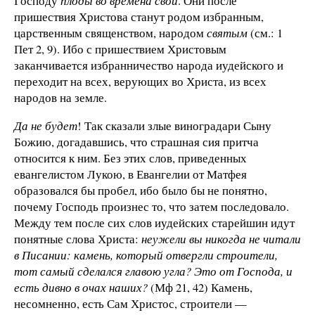
Господу
плоды во времена свои
. Они после
пришествия Христова станут родом избранным,
царственным священством, народом
святым
(см.: 1
Пет 2, 9). Ибо с пришествием Христовым
заканчивается избранничество народа иудейского и
переходит на всех, верующих во Христа, из всех
народов на земле.
Да не будет
! Так сказали злые виноградари Сыну
Божию, догадавшись, что страшная сия притча
относится к ним. Без этих слов, приведенных
евангелистом Лукою, в Евангелии от Матфея
образовался бы пробел, ибо было бы не понятно,
почему Господь произнес то, что затем последовало.
Между тем после сих слов иудейских старейшин идут
понятные слова Христа:
неужели вы никогда не читали
в Писании: камень, который отвергли строители,
тот самый сделался главою угла? Это от Гос­пода, и
есть дивно в очах наших?
(Мф 21, 42) Камень,
несомненно, есть Сам Христос, строители —