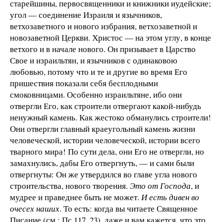
старейшины, первосвященники и книжники иудейские;
угол — соединение Израиля и язычников,
ветхозаветного и нового избрания, ветхозаветной и
новозаветной Церкви. Хрис­тос — на этом углу, в конце
ветхого и в начале нового. Он призывает в Царство
Свое и израильтян, и язычников с одинаковою
любовью, потому что и те и другие во время Его
пришествия показали себя бесплодными
смоковницами. Особенно израильтяне, ибо они
отвергли Его, как строители отвергают какой-нибудь
ненужный камень. Как жестоко обманулись строители!
Они отвергли главный краеугольный камень жизни
человеческой, истории человеческой, истории всего
тварного мира! По сути дела, они Его не отвергли, но
замахнулись, дабы Его отвергнуть, — и сами были
отвергнуты: Он же утвердился во главе угла нового
строительства, нового творения.
Это от Господа
, и
мудрее и праведнее быть не может.
И есть дивен во
очесех наших
. То есть: когда вы читаете Священное
Писание (см.: Пс 117, 23), даже и вам кажется, что это