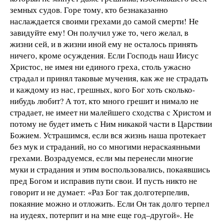
земных судов. Горе тому, кто безнаказанно
наслаждается своими грехами до самой смерти! Не
завидуйте ему! Он получил уже то, чего желал, в
жизни сей, и в жизни иной ему не осталось принять
ничего, кроме осуждения. Если Господь наш Иисус
Христос, не имея ни единого греха, столь ужасно
страдал и принял таковые мучения, как же не страдать
и каждому из нас, грешных, кого Бог хоть сколько-
нибудь любит? А тот, кто много грешит и нимало не
страдает, не имеет ни малейшего сходства с Христом и
потому не будет иметь с Ним никакой части в Царствии
Божием. Устрашимся, если вся жизнь наша протекает
без мук и страданий, но со многими нераскаянными
грехами. Возрадуемся, если мы перенесли многие
муки и страдания и этим воспользовались, покаявшись
пред Богом и исправив пути свои. И пусть никто не
говорит и не думает: «Раз Бог так долготерпелив,
покаяние можно и отложить. Если Он так долго терпел
на иудеях, потерпит и на мне еще год–другой». Не