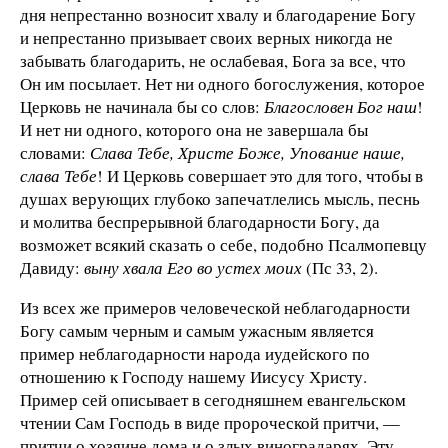
дня непрестанно возносит хвалу и благодарение Богу
и непрестанно призывает своих верных никогда не
забывать благодарить, не ослабевая, Бога за все, что
Он им посылает. Нет ни одного богослужения, которое
Церковь не начинала бы со слов:
Благословен Бог наш
!
И нет ни одного, которого она не завершала бы
словами:
Слава Тебе, Христе Боже, Упование наше,
слава Тебе
! И Церковь совершает это для того, чтобы в
душах верующих глубоко запечатлелись мысль, песнь
и молитва беспрерывной благодарности Богу, да
возможет всякий сказать о себе, подобно Псалмопевцу
Давиду:
выну хвала Его во устех моих
(Пс 33, 2)
.
Из всех же примеров человеческой неблагодарности
Богу самым черным и самым ужасным является
пример неблагодарности народа иудейского по
отношению к Гос­поду нашему Иисусу Христу.
Пример сей описывает в сегодняшнем евангельском
чтении Сам Господь в виде пророческой притчи, —
притчи о хозяине дома и о злых виноградарях. Эту