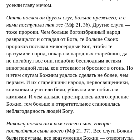
усекли главу мечом.
Опять послал он других слуг, больше прежнего; и с
ними поступили так же
(Мф 21, 36). Другие слуги —
тоже пророки. Чем больше богоизбранный народ
развращался и отпадал от Бога, те больше Своих
пророков посылал милосердный Бог, чтобы те
вразумили народ, покарали народных старейшин, да
не погибнут все они, подобно бесплодным ветвям
виноградной лозы, кои отсекают и бросают в огонь. Но
и этим слугам Божиим удалось сделать не более, чем
первым. И их старейшины народа, первосвященники,
книжники и учители били, убивали или побивали
камнями. И чем дальше простиралось долготерпение
Божие, тем больше и отвратительнее становилась
неблагодарность людей Богу.
Наконец послал он к ним своего сына, говоря:
постыдятся сына моего
(Мф 21, 37). Все слуги Божии
были поруганы, все вразумления Божии — отвергнуты,