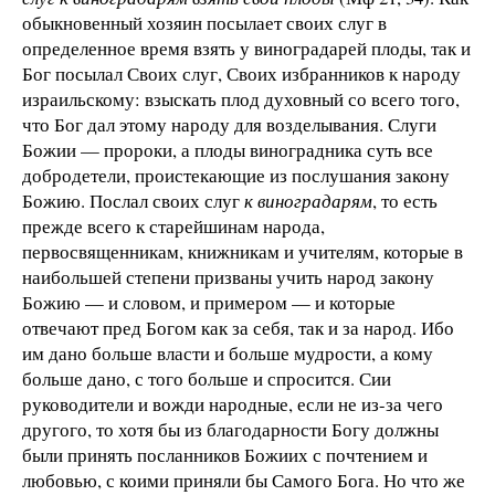
обыкновенный хозяин посылает своих слуг в
определенное время взять у виноградарей плоды, так и
Бог посылал Своих слуг, Своих избранников к народу
израильскому: взыскать плод духовный со всего того,
что Бог дал этому народу для возделывания. Слуги
Божии — пророки, а плоды виноградника суть все
добродетели, проистекающие из послушания закону
Божию. Послал своих слуг
к виноградарям
, то есть
прежде всего к старейшинам народа,
первосвященникам, книжникам и учителям, которые в
наибольшей степени призваны учить народ закону
Божию — и словом, и примером — и которые
отвечают пред Богом как за себя, так и за народ. Ибо
им дано больше власти и больше мудрости, а кому
больше дано, с того больше и спросится. Сии
руководители и вожди народные, если не из-за чего
другого, то хотя бы из благодарности Богу должны
были принять посланников Божиих с почтением и
любовью, с коими приняли бы Самого Бога. Но что же