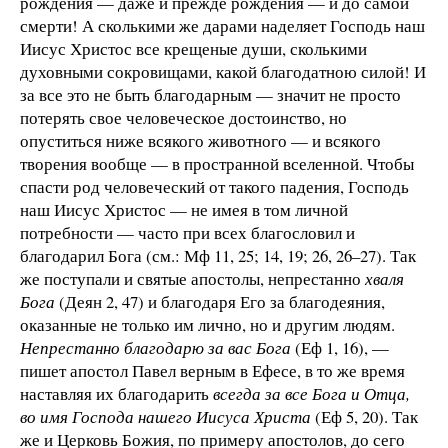
рождения — даже и прежде рождения — и до самой
смерти! А сколькими же дарами наделяет Господь наш
Иисус Христос все крещеные души, сколькими
духовными сокровищами, какой благодатною силой! И
за все это не быть благодарным — значит не просто
потерять свое человеческое достоинство, но
опуститься ниже всякого животного — и всякого
творения вообще — в пространной вселенной. Чтобы
спасти род человеческий от такого падения, Господь
наш Иисус Христос — не имея в том личной
потребности — часто при всех благословил и
благодарил Бога (см.: Мф 11, 25; 14, 19; 26, 26–27). Так
же поступали и святые апостолы, непрестанно
хваля
Бога
(Деян 2, 47) и благодаря Его за благодеяния,
оказанные не только им лично, но и другим людям.
Непрестанно благодарю за вас Бога
(Еф 1, 16), —
пишет апостол Павел верным в Ефесе, в то же время
наставляя их благодарить
всегда за все Бога и Отца,
во имя Господа нашего Иисуса Христа
(Еф 5, 20)
. Так
же и Церковь Божия, по примеру апостолов, до сего