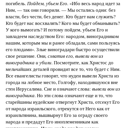
погибель.
Пойдем, убьем Его
. «Ибо весь народ идет за
Ним, — так они говорили. — Мы остались одни: без
власти, без чести, без денег. Кто будет нам служить?
Кто будет нас восхвалять? Кого мы будет обманывать?
У кого вымогать? И потому пойдем, убьем Его и
завладеем наследством Его: народом, виноградником
нашим, которым мы и ранее обладали, сами пользуясь
его плодами». Злые виноградари быстро осуществили
свое решение. Они
, схватив его, вывели вон из
виноградника и убили
. Посмотрите, как Христос до
мельчайших деталей провидит все то, что будет с Ним.
Все евангелисты говорят, что иудеи­ вывели Христа из
города на лобное место, Голгофу, находившуюся вне
стен Иерусалима. Сие и означают слова:
вывели вон из
виноградника
. Но эти слова означают еще и то, что
старейшины иудейские отвергнут Хрис­та, отсекут Его
от народа израильского, отрекутся от Него как от
израильтянина, вышвырнут Его за ограду своего
народа и предадут Его иноплеменникам как