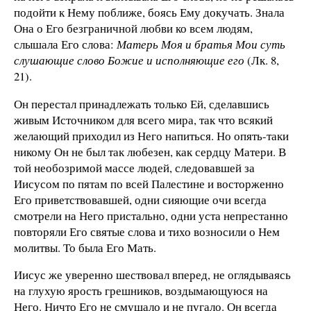
подойти к Нему поближе, боясь Ему докучать. Знала
Она о Его безграничной любви ко всем людям,
слышала Его слова:
Матерь Моя и братья Мои суть
слушающие слово Божие и исполняющие его
(Лк. 8,
21).
Он перестал принадлежать только Ей, сделавшись
живым Источником для всего мира, так что всякий
желающий приходил из Него напиться. Но опять-таки
никому Он не был так любезен, как сердцу Матери. В
той необозримой массе людей, следовавшей за
Иисусом по пятам по всей Палестине и восторженно
Его приветствовавшей, одни сияющие очи всегда
смотрели на Него пристально, одни уста непрестанно
повторяли Его святые слова и тихо возносили о Нем
молитвы. То была Его Мать.
Иисус же уверенно шествовал вперед, не оглядываясь
на глухую ярость грешников, воздымающуюся на
Него. Ничто Его не смущало и не пугало. Он всегда