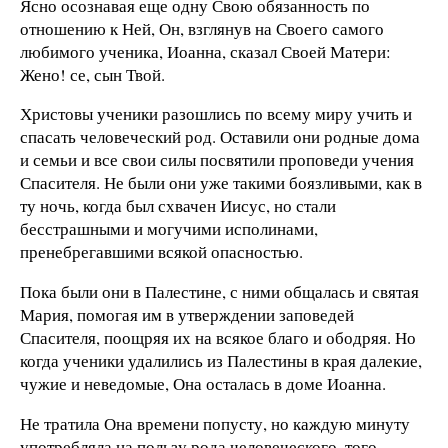
Ясно осознавая еще одну Свою обязанность по
отношению к Ней, Он, взглянув на Своего самого
любимого ученика, Иоанна, сказал Своей Матери:
Жено! се, сын Твой.
Христовы ученики разошлись по всему миру учить и
спасать человеческий род. Оставили они родные дома
и семьи и все свои силы посвятили проповеди учения
Спасителя. Не были они уже такими боязливыми, как в
ту ночь, когда был схвачен Иисус, но стали
бесстрашными и могучими исполинами,
пренебрегавшими всякой опасностью.
Пока были они в Палестине, с ними общалась и святая
Мария, помогая им в утверждении заповедей
Спасителя, поощряя их на всякое благо и ободряя. Но
когда ученики удалились из Палестины в края далекие,
чужие и неведомые, Она осталась в доме Иоанна.
Не тратила Она времени попусту, но каждую минуту
употребляла на пользу рода человеческого, того