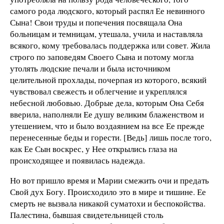
самого рода людского, который распял Ее невинного
Сына! Свои труды и попечения посвящала Она
больницам и темницам, утешала, учила и наставляла
всякого, кому требовалась поддержка или совет. Жила
строго по заповедям Своего Сына и потому могла
утолять людские печали и была источником
целительной прохлады, почерпая из которого, всякий
чувствовал свежесть и облегчение и укреплялся
небесной любовью. Добрые дела, которым Она Себя
вверила, наполняли Ее душу великим блаженством и
утешением, что и было воздаянием на все Ее прежде
перенесенные беды и горести. [Ведь] лишь после того,
как Ее Сын воскрес, у Нее открылись глаза на
происходящее и появилась надежда.
Но вот пришло время и Марии смежить очи и предать
Свой дух Богу. Происходило это в мире и тишине. Ее
смерть не вызвала никакой суматохи и беспокойства.
Палестина, бывшая свидетельницей столь