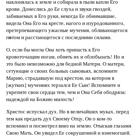
наклонялась к земле и собирала в пыли капли Его
крови. Донеслись до Ее слуха и звуки гвоздей,
забиваемых в Его руки, некогда Ее обнимавшие,
видела Она Его на кресте, нагого и изуродованного,
претерпевающего ужасные мучения, обливающегося
о
п
том и расстающегося с последними силами.
О, если бы могла Она хоть припасть к Его
кровоточащим ногам, обнять их и облобызать! Но и
это было невозможно для бедной Матери. О матери,
сетующие о своих больных сыновьях, вспомните
Марию, страдавшую под крестом, на котором в
[жутких] мучениях терзался Ее Сын! Вспомните и
укрепите свои сердца тем, чем и Она Себя ободряла:
надеждой на Божию милость!
Христос испускал дух. Но в величайших муках, перед
тем как предать дух Своему Отцу, Он о ком-то
вспомнил и посмотрел вниз на землю. Отыскав глазами
Свою Мать, Он увидел Ее сокрушенной и изнемогшей.