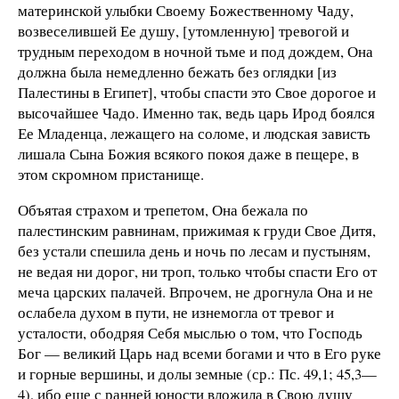
материнской улыбки Своему Божественному Чаду,
возвеселившей Ее душу, [утомленную] тревогой и
трудным переходом в ночной тьме и под дождем, Она
должна была немедленно бежать без оглядки [из
Палестины в Египет], чтобы спасти это Свое дорогое и
высочайшее Чадо. Именно так, ведь царь Ирод боялся
Ее Младенца, лежащего на соломе, и людская зависть
лишала Сына Божия всякого покоя даже в пещере, в
этом скромном пристанище.
Объятая страхом и трепетом, Она бежала по
палестинским равнинам, прижимая к груди Свое Дитя,
без устали спешила день и ночь по лесам и пустыням,
не ведая ни дорог, ни троп, только чтобы спасти Его от
меча царских палачей. Впрочем, не дрогнула Она и не
ослабела духом в пути, не изнемогла от тревог и
усталости, ободряя Себя мыслью о том, что Господь
Бог — великий Царь над всеми богами и что в Его руке
и горные вершины, и долы земные (ср.: Пс. 49,1; 45,3—
4), ибо еще с ранней юности вложила в Свою душу