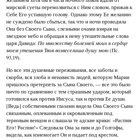
мирской суеты перемолвиться с Ним словом, прижав к
Себе Его уставшую голову. Однако этому Ее желанию
не суждено было сбыться, так что и ночи проводила
Она без Своего Сына, слезными очами взирая на
звездное небо и обращая к нему утешительные слова
царя Давида:
По множеству болезней моих в сердце
моем утешения Твоя возвеселиша душу мою
(Пс.
93,19).
Но все эти душевные переживания, все заботы и
скорби, вся злоба и ненависть людей, которую Марии
пришлось претерпеть за Сына Своего, — все это было
ничто по сравнению с тем страшным ударом, который
готовился как против Иисуса, так и против Ее души.
[Ведь] собственными глазами видела Она Своего Сына
связанным, оплеванным и окровавленным под
терновым венцом и слышала те адские крики: «Распни
Его! Распни!» Следовала Она за ним и до Голгофы,
видела, как изнемогает Он и падает под крестом,