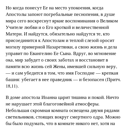
Но когда понесут Ее на место упокоения, когда
Апостолы запоют погребальные песнопения, в душе
мира сего воскреснут яркие воспоминания о Великом
Учителе любви и о Его кроткой и величественной
Матери. И найдутся, обязательно найдутся те, кто
присоединится к Апостолам и теплой слезой оросит
могилу примерной Назаретянки, а свою жизнь и дела
управит по Евангелию Ее Сына. Вдруг, во мгновение
ока, мир забудет о своих заботах и восстановит в
памяти всю жизнь сей Жены, имевшей сильную веру,
— и сам убедится в том, что имя Господне — крепкая
башня: убегает в нее праведник — и безопасен (Притч.
18,11).
В доме апостола Иоанна царит тишина и покой. Ничто
не нарушает этой благоговейной атмосферы.
Небольшая скромная комната освещена двумя рядами
светильников, стоящих вокруг смертного одра. Можно
бы было подумать, что в комнате никого нет, хотя на