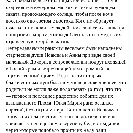
Как светлы первые страницы этой истории — точно
озарены тем вечерним, мягким и тихим румянцем
заката, провожающего солнце, чтобы после ночи
воссияло оно светом с востока. Кого не обрадует
счастье этих пожилых людей, посетившее их лишь при
прощании с миром, чтобы добавить каплю меда в их
отравленную скорбью жизнь!
Непередаваемым райским весельем были наполнены
старческие души Иоакима и Анны при виде своей
маленькой Дочери, в сопровождении подруг входящей
в Божий храм и встречающей там скромный, но
торжественный прием. Радость этих старых
благочестивых душ была тем чище и совершеннее, что
родители не могли даже подозревать [о том], что это
— первое и последнее радостное событие для их
выплаканного Плода. Юная Мария рано осталась
сиротой, без отца и матери. Бог пощадил Иоакима и
Анну за их благочестие, чтобы не дожили они и не
увидели ту непрерывную вереницу бед и страданий,
через которые подобало пройти их Чаду ради