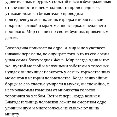
удивительных и бурных событий и вся взбудораженная
от внезапности и неожиданности происшедшего,
утихомирилась и безмятежно проводила
повседневную жизнь, лишь изредка взирая на свое
покрытое славой и мраком лицо в зеркале недавнего
прошлого. Мир спешит по своим будним, привычным
делам.
Богородица почивает на одре. A мир и не чувствует
никакой перемены, не ощущает того, что из его среды
ушла самая богоугодная Жена. Мир всегда один и тот
же: пустой молвой и мелочными заботами о телесных
нуждах он похищает святость у самых торжественных
моментов в истории человечества. Когда величайшие
борцы за его счастье умирали в муках, он спокойно, с
несмолкаемым гомоном от множества голосов
торопился за хлебом. Вот и теперь, когда великая
Благодетельница человеков лежит на смертном одре,
уличный шум и многоголосье не смолкают ни на
минуту.