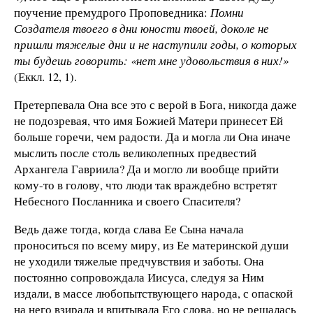
поучение премудрого Проповедника:
Помни
Создателя твоего в дни юности твоей, доколе не
пришли тяжелые дни и не наступили годы, о которых
ты будешь говорить: «нет мне удовольствия в них!»
(Еккл. 12, 1).
Претерпевала Она все это с верой в Бога, никогда даже
не подозревая, что имя Божией Матери принесет Ей
больше горечи, чем радости. Да и могла ли Она иначе
мыслить после столь великолепных предвестий
Архангела Гавриила? Да и могло ли вообще прийти
кому-то в голову, что люди так враждебно встретят
Небесного Посланника и своего Спасителя?
Ведь даже тогда, когда слава Ее Сына начала
проноситься по всему миру, из Ее материнской души
не уходили тяжелые предчувствия и заботы. Она
постоянно сопровождала Иисуса, следуя за Ним
издали, в массе любопытствующего народа, с опаской
на него взирала и впитывала Его слова, но не решалась