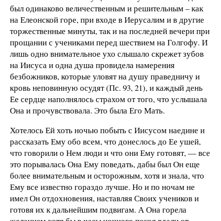
был одинаково величественным и решительным – как
на Елеонской горе, при входе в Иерусалим и в другие
торжественные минуты, так и на последней вечери при
прощании с учениками перед шествием на Голгофу. И
лишь одно внимательное ухо слышало скрежет зубов
на Иисуса и одна душа провидела намерения
безбожников, которые уловят на душу праведничу и
кровь неповинную осудят (Пс. 93, 21), и каждый день
Ее сердце наполнялось страхом от того, что услышала
Она и прочувствовала. Это была Его Мать.
Хотелось Ей хоть ночью побыть с Иисусом наедине и
рассказать Ему обо всем, что донеслось до Ее ушей,
что говорили о Нем люди и что они Ему готовят, — все
это порывалась Она Ему поведать, дабы был Он еще
более внимательным и осторожным, хотя и знала, что
Ему все известно гораздо лучше. Но и по ночам не
имел Он отдохновения, наставляя Своих учеников и
готовя их к дальнейшим подвигам. А Она горела
желанием хотя бы в часы ночного покоя вдали от