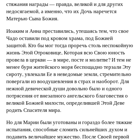
стяжания награды — правда, великой и для других
недосягаемой, а именно, что их Дочь наречется
Матерью Сына Божия.
Иоаким и Анна преставились, утешаясь тем, что свое
Чадо оставили под кровом храма, под Божией
защитой. Кто бы мог тогда проречь столь неспокойную
жизнь Этой Отроковице, Которая всю Свою юность
провела в церкви — в мире, посте и молитве? И тем не
менее бури житейского моря беспощадно терзали Эту
сироту, увлекали Ее в неведомые земли, стремительно
повергали из воодушевления в страх и наоборот. Для
нежной девической души довольно было и одного
потрясения от внезапного ангельского благовестия о
великой Божией милости, определившей Этой Деве
родить Спасителя мира.
Но для Марии были уготованы и гораздо более тяжкие
испытания, способные сломить сильнейших духом и
подавить величайшее мужество. После Своей первой