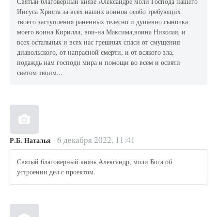
Святый благоверный князе Александре моли Господа нашего
Иисуса Христа за всех наших воинов особо требующих
твоего заступления раненных телесно и душевно сыночка
моего воина Кирилла, вои-на Максима,воина Николая, и
всех остальных и всех нас грешных спаси от смущения
диавольского, от напрасной смерти, и от всякого зла,
подаждь нам господи мира и помощи во всем и освяти
светом твоим...
6 декабря 2022, 11:41
Р.Б. Наталья
Святый благоверный князь Александр, моли Бога об
устроении дел с проектом.