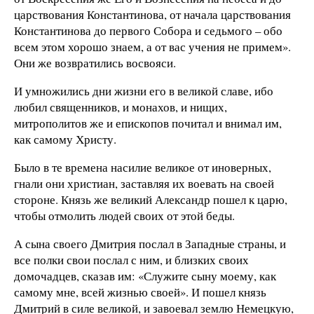
царствования Константинова, от начала царствования
Константинова до первого Собора и седьмого – обо
всем этом хорошо знаем, а от вас учения не примем».
Они же возвратились восвояси.
И умножились дни жизни его в великой славе, ибо
любил священников, и монахов, и нищих,
митрополитов же и епископов почитал и внимал им,
как самому Христу.
Было в те времена насилие великое от иноверных,
гнали они христиан, заставляя их воевать на своей
стороне. Князь же великий Александр пошел к царю,
чтобы отмолить людей своих от этой беды.
А сына своего Дмитрия послал в Западные страны, и
все полки свои послал с ним, и близких своих
домочадцев, сказав им: «Служите сыну моему, как
самому мне, всей жизнью своей». И пошел князь
Дмитрий в силе великой, и завоевал землю Немецкую,