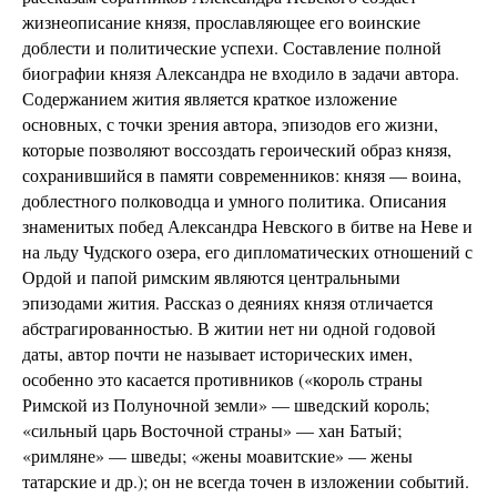
жизнеописание князя, прославляющее его воинские
доблести и политические успехи. Составление полной
биографии князя Александра не входило в задачи автора.
Содержанием жития является краткое изложение
основных, с точки зрения автора, эпизодов его жизни,
которые позволяют воссоздать героический образ князя,
сохранившийся в памяти современников: князя — воина,
доблестного полководца и умного политика. Описания
знаменитых побед Александра Невского в битве на Неве и
на льду Чудского озера, его дипломатических отношений с
Ордой и папой римским являются центральными
эпизодами жития. Рассказ о деяниях князя отличается
абстрагированностью. В житии нет ни одной годовой
даты, автор почти не называет исторических имен,
особенно это касается противников («король страны
Римской из Полуночной земли» — шведский король;
«сильный царь Восточной страны» — хан Батый;
«римляне» — шведы; «жены моавитские» — жены
татарские и др.); он не всегда точен в изложении событий.