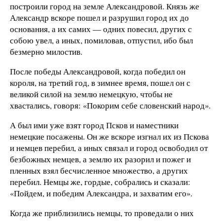
построили город на земле Александровой. Князь же
Александр вскоре пошел и разрушил город их до
основания, а их самих — одних повесил, других с
собою увел, а иных, помиловав, отпустил, ибо был
безмерно милостив.
После победы Александровой, когда победил он
короля, на третий год, в зимнее время, пошел он с
великой силой на землю немецкую, чтобы не
хвастались, говоря: «Покорим себе словенский народ».
А был ими уже взят город Псков и наместники
немецкие посажены. Он же вскоре изгнал их из Пскова
и немцев перебил, а иных связал и город освободил от
безбожных немцев, а землю их разорил и пожег и
пленных взял бесчисленное множество, а других
перебил. Немцы же, гордые, собрались и сказали:
«Пойдем, и победим Александра, и захватим его».
Когда же приблизились немцы, то проведали о них