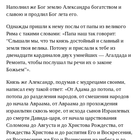
Наполнил же Бог землю Александра богатством и
славою и продлил Бог лета его.
Однажды пришли к нему послы от папы из великого
Рима с такими словами: «Папа наш так говорит:
“Слышали мы, что ты князь достойный и славный и
земля твоя велика. Потому и прислали к тебе из
двенадцати кардиналов двух умнейших — Агалдада и
Ремонта, чтобы послушал ты речи их о законе
Божьем”».
Князь же Александр, подумав с мудрецами своими,
написал ему такой ответ: «От Адама до потопа, от
потопа до разделения народов, от смешения народов
до начала Авраама, от Авраама до прохождения
израильтян сквозь море, от исхода сынов Израилевых
до смерти Давида-царя, от начала царствования
Соломона до Августа и до Христова Рождества, от
Рождества Христова и до распятия Его и Воскресения,
от Воскресения же Его и Вознесения на небеса и до