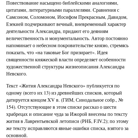
Повествование насыщено библейскими аналогиями,
цитатами, литературными параллелями. Сравнения с
Самсоном, Соломоном, Иосифом Прекрасным, Давидом,
Езекией подчеркивают вечный, вневременный характер
деятельности Александра, придают его деяниям
величественность и монументальность. Автор постоянно
напоминает о небесном покровительстве князю, стремясь
показать, что «на таковые Бог призирает». Идея
священности княжеской власти определяет особенности
художественной структуры жизнеописания Александра
Невского.
Текст «Жития Александра Невского» публикуется по
одному (всего их 13) из древнейших списков, который
датируется концом XV в. (ГИМ, Синодальное собр., №
154). Отсутствующие в этом списке рассказ о шести
храбрецах и описание чуда за Ижорой внесены по тексту
жития в Лаврентьевской летописи (РНБ, F.IV.2); по этому
же тексту исправляются явные ошибки списка, взятого за
основной.