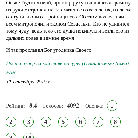
Он же, будто живой, простер руку свою и взял грамоту
из руки митрополита. И смятение охватило их, и слегка
отступили они от гробницы его. Об этом возвестили
всем митрополит и эконом Севастьян. Кто не удивится
тому чуду, ведь тело его душа покинула и везли его из
дальних краев в зимнее время!
И так прославил Бог угодника Своего.
Институт русской литературы (Пушкинского Дома)
РАН
12 сентября 2010 г.
8.4
4092
1
Рейтинг:
Голосов:
Оценка:
2
3
4
5
6
7
8
9
10