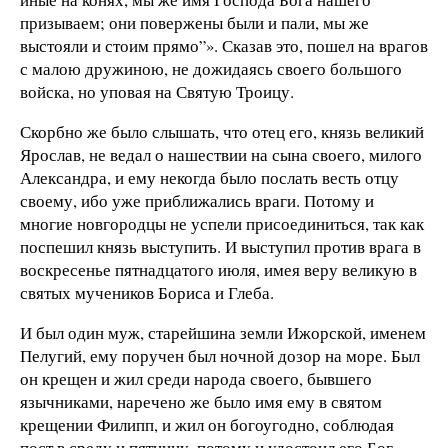
призываем; они повержены были и пали, мы же
выстояли и стоим прямо”». Сказав это, пошел на врагов
с малою дружиною, не дожидаясь своего большого
войска, но уповая на Святую Троицу.
Скорбно же было слышать, что отец его, князь великий
Ярослав, не ведал о нашествии на сына своего, милого
Александра, и ему некогда было послать весть отцу
своему, ибо уже приближались враги. Потому и
многие новгородцы не успели присоединиться, так как
поспешил князь выступить. И выступил против врага в
воскресенье пятнадцатого июля, имея веру великую в
святых мучеников Бориса и Глеба.
И был один муж, старейшина земли Ижорской, именем
Пелугий, ему поручен был ночной дозор на море. Был
он крещен и жил среди народа своего, бывшего
язычниками, наречено же было имя ему в святом
крещении Филипп, и жил он богоугодно, соблюдая
пост в среду и пятницу, потому и удостоил его Бог