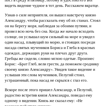
видеть видение чудное в тот день. Расскажем вкратце.
Узнав о силе неприятеля, он вышел навстречу князю
Александру, чтобы рассказать ему об их станах. Стоял
он на берегу моря, наблюдая за обоими путями, и
провел всю ночь без сна. Когда же начало всходить
солнце, он услышал шум сильный на море и увидел
один насад, плывущий по морю, и стоящих посреди
насада святых мучеников Бориса и Глеба в красных
одеждах, держащих руки на плечах друг друга.
Гребцы же сидели, словно мглою одетые. Произнес
Борис: «Брат Глеб, вели грести, да поможем сроднику
своему князю Александру». Увидев такое видение и
услышав эти слова мучеников, Пелугий стоял,
устрашенный, пока насад не скрылся с глаз его.
Вскоре после этого пришел Александр, и Пелугий,
радостно встретив князя Александра, поведал ему
одному о видении. Князь же сказал ему: «Не
рассказывай этого никому».