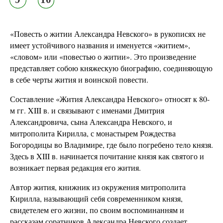
«Повесть о житии Александра Невского» в рукописях не
имеет устойчивого названия и именуется «житием»,
«словом» или «повестью о житии». Это произведение
представляет собою княжескую биографию, соединяющую
в себе черты жития и воинской повести.
Составление «Жития Александра Невского» относят к 80-
м гг. XIII в. и связывают с именами Дмитрия
Александровича, сына Александра Невского, и
митрополита Кирилла, с монастырем Рождества
Богородицы во Владимире, где было погребено тело князя.
Здесь в XIII в. начинается почитание князя как святого и
возникает первая редакция его жития.
Автор жития, книжник из окружения митрополита
Кирилла, называющий себя современником князя,
свидетелем его жизни, по своим воспоминанням и
рассказам соратников Александра Невского создает