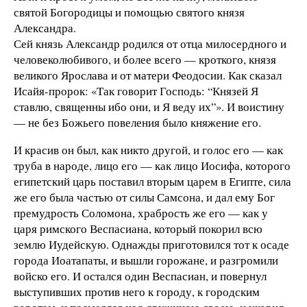
святой Богородицы и помощью святого князя
Александра.
Сей князь Александр родился от отца милосердного и
человеколюбивого, и более всего — кроткого, князя
великого Ярослава и от матери Феодосии. Как сказал
Исайя-пророк: «Так говорит Господь: “Князей Я
ставлю, священны ибо они, и Я веду их”». И воистину
— не без Божьего повеления было княжение его.
И красив он был, как никто другой, и голос его — как
труба в народе, лицо его — как лицо Иосифа, которого
египетский царь поставил вторым царем в Египте, сила
же его была частью от силы Самсона, и дал ему Бог
премудрость Соломона, храбрость же его — как у
царя римского Веспасиана, который покорил всю
землю Иудейскую. Однажды приготовился тот к осаде
города Иоатапаты, и вышли горожане, и разгромили
войско его. И остался один Веспасиан, и повернул
выступивших против него к городу, к городским