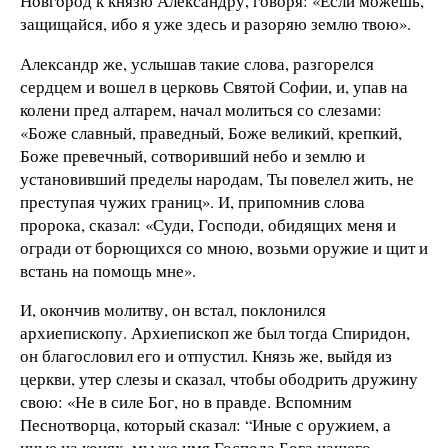
Новгород к князю Александру, говоря: «Если можешь,
защищайся, ибо я уже здесь и разоряю землю твою».
Александр же, услышав такие слова, разгорелся
сердцем и вошел в церковь Святой Софии, и, упав на
колени пред алтарем, начал молиться со слезами:
«Боже славный, праведный, Боже великий, крепкий,
Боже превечный, сотворивший небо и землю и
установивший пределы народам, Ты повелел жить, не
преступая чужих границ». И, припомнив слова
пророка, сказал: «Суди, Господи, обидящих меня и
огради от борющихся со мною, возьми оружие и щит и
встань на помощь мне».
И, окончив молитву, он встал, поклонился
архиепископу. Архиепископ же был тогда Спиридон,
он благословил его и отпустил. Князь же, выйдя из
церкви, утер слезы и сказал, чтобы ободрить дружину
свою: «Не в силе Бог, но в правде. Вспомним
Песнотворца, который сказал: “Иные с оружием, а
иные на конях, мы же имя Господа Бога нашего