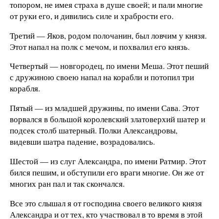
топором, не имея страха в душе своей; и пали многие
от руки его, и дивились силе и храбрости его.
Третий — Яков, родом полочанин, был ловчим у князя.
Этот напал на полк с мечом, и похвалил его князь.
Четвертый — новгородец, по имени Меша. Этот пеший
с дружиною своею напал на корабли и потопил три
корабля.
Пятый — из младшей дружины, по имени Сава. Этот
ворвался в большой королевский златоверхий шатер и
подсек столб шатерный. Полки Александровы,
видевши шатра падение, возрадовались.
Шестой — из слуг Александра, по имени Ратмир. Этот
бился пешим, и обступили его враги многие. Он же от
многих ран пал и так скончался.
Все это слышал я от господина своего великого князя
Александра и от тех, кто участвовал в то время в этой