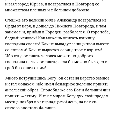
и взял город Юрьев, и возвратился в Новгород со
множеством пленных и с большой добычею.
Отец же его великий князь Александр возвратился из
Орды от царя, и дошел до Нижнего Новгорода, и там
занемог, и, прибыв в Городец, разболелся. О горе тебе,
бедный человек! Как можешь описать кончину
господина своего! Как не выпадут зеницы твои вместе
со слезами! Как не вырвется сердце твое с корнем!
Ибо отца оставить человек может, но доброго
господина нельзя оставить; если бы можно было, то в
гроб бы сошел с ним!
Много потрудившись Богу, он оставил царство земное
и стал монахом, ибо имел безмерное желание принять
о
ангельский образ. Сподобил же его Бог и б
льший чин
принять – схиму. И так с миром Богу дух свой предал
месяца ноября в четырнадцатый день, на память
святого апостола Филиппа.