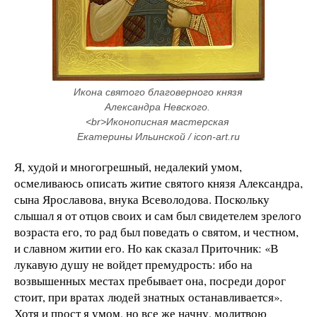
Икона святого благоверного князя 
Александра Невского. 
<br>Иконописная мастерская 
Екатерины Ильинской / icon-art.ru
Я, худой и многогрешный, недалекий умом,
осмеливаюсь описать житие святого князя Александра,
сына Ярославова, внука Всеволодова. Поскольку
слышал я от отцов своих и сам был свидетелем зрелого
возраста его, то рад был поведать о святом, и честном,
и славном житии его. Но как сказал Приточник: «В
лукавую душу не войдет премудрость: ибо на
возвышенных местах пребывает она, посреди дорог
стоит, при вратах людей знатных останавливается».
Хотя и прост я умом, но все же начну, молитвою