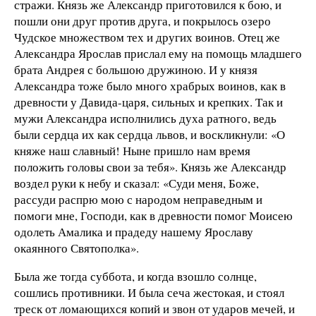
стражи. Князь же Александр приготовился к бою, и
пошли они друг против друга, и покрылось озеро
Чудское множеством тех и других воинов. Отец же
Александра Ярослав прислал ему на помощь младшего
брата Андрея с большою дружиною. И у князя
Александра тоже было много храбрых воинов, как в
древности у Давида-царя, сильных и крепких. Так и
мужи Александра исполнились духа ратного, ведь
были сердца их как сердца львов, и воскликнули: «О
княже наш славный! Ныне пришло нам время
положить головы свои за тебя». Князь же Александр
воздел руки к небу и сказал: «Суди меня, Боже,
рассуди распрю мою с народом неправедным и
помоги мне, Господи, как в древности помог Моисею
одолеть Амалика и прадеду нашему Ярославу
окаянного Святополка».
Была же тогда суббота, и когда взошло солнце,
сошлись противники. И была сеча жестокая, и стоял
треск от ломающихся копий и звон от ударов мечей, и