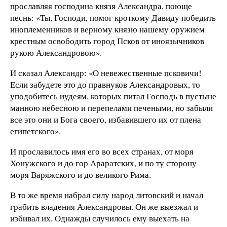
прославляя господина князя Александра, поюще
песнь: «Ты, Господи, помог кроткому Давиду победить
иноплеменников и верному князю нашему оружием
крестным освободить город Псков от иноязычников
рукою Александровою».
И сказал Александр: «О невежественные псковичи!
Если забудете это до правнуков Александровых, то
уподобитесь иудеям, которых питал Господь в пустыне
манною небесною и перепелами печеными, но забыли
все это они и Бога своего, избавившего их от плена
египетского».
И прославилось имя его во всех странах, от моря
Хонужского и до гор Араратских, и по ту сторону
моря Варяжского и до великого Рима.
В то же время набрал силу народ литовский и начал
грабить владения Александровы. Он же выезжал и
избивал их. Однажды случилось ему выехать на