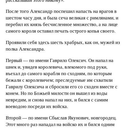
После того Александр поспешил напасть на врагов в
шестом часу дня, и была сеча великая с римлянами, и
перебил их князь бесчисленное множество, а на лице
самого короля оставил печать острого копья своего.
Проявили себя здесь шесть храбрых, как он, мужей из
полка Александра.
Первый — по имени Гаврило Олексич. Он напал на
шнек и, увидев королевича, влекомого под руки,
въехал до самого корабля по сходням, по которым
бежали с королевичем; преследуемые им схватили
Гаврилу Олексича и сбросили его со сходен вместе с
конем. Но по Божьей милости он вышел из воды
невредим, и снова напал на них, и бился с самим
воеводою посреди их войска.
Второй — по имени Сбыслав Якунович, новгородец.
Этот много раз нападал на войско их и бился одним