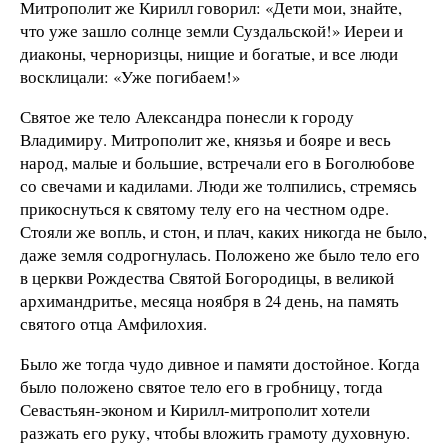
Митрополит же Кирилл говорил: «Дети мои, знайте,
что уже зашло солнце земли Суздальской!» Иереи и
диаконы, черноризцы, нищие и богатые, и все люди
восклицали: «Уже погибаем!»
Святое же тело Александра понесли к городу
Владимиру. Митрополит же, князья и бояре и весь
народ, малые и большие, встречали его в Боголюбове
со свечами и кадилами. Люди же толпились, стремясь
прикоснуться к святому телу его на честном одре.
Стояли же вопль, и стон, и плач, каких никогда не было,
даже земля содрогнулась. Положено же было тело его
в церкви Рождества Святой Богородицы, в великой
архимандритье, месяца ноября в 24 день, на память
святого отца Амфилохия.
Было же тогда чудо дивное и памяти достойное. Когда
было положено святое тело его в гробницу, тогда
Севастьян-эконом и Кирилл-митрополит хотели
разжать его руку, чтобы вложить грамоту духовную.