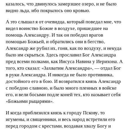
казалось, что двинулось замерзшее озеро, и не было
видно льда, ибо покрылось оно кровью.
А это слышал я от очевидца, который поведал мне, что
видел воинство Божие в воздухе, пришедшее на
помощь Александру. И так он победил врагов
помощью Божьей, и обратились они в бегство,
Александр же рубил их, гоня, как по воздуху, и некуда
было им скрыться. Здесь прославил Бог Александра
пред всеми полками, как Иисуса Навина у Иерихона. А
того, кто сказал: «Захватим Александра», — отдал Бог
в руки Александра. И никогда не было противника,
достойного его в бою. И возвратился князь Александр
с победою славною, и было много пленных в войске
его, и вели босыми подле коней тех, кто называет себя
«Божьими рыцарями».
И когда приблизился князь к городу Пскову, то
игумены, и священники, и весь народ встретили его
перед городом с крестами, воздавая хвалу Богу и