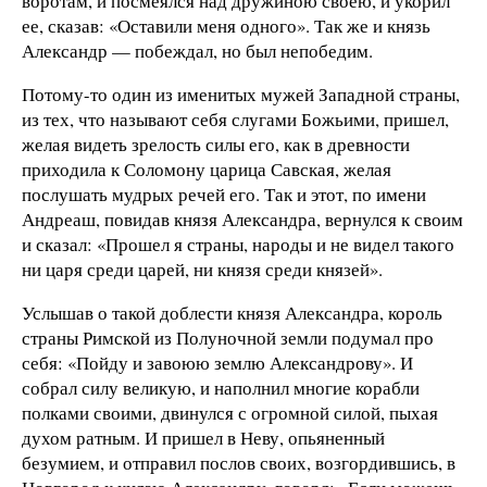
воротам, и посмеялся над дружиною своею, и укорил
ее, сказав: «Оставили меня одного». Так же и князь
Александр — побеждал, но был непобедим.
Потому-то один из именитых мужей Западной страны,
из тех, что называют себя слугами Божьими, пришел,
желая видеть зрелость силы его, как в древности
приходила к Соломону царица Савская, желая
послушать мудрых речей его. Так и этот, по имени
Андреаш, повидав князя Александра, вернулся к своим
и сказал: «Прошел я страны, народы и не видел такого
ни царя среди царей, ни князя среди князей».
Услышав о такой доблести князя Александра, король
страны Римской из Полуночной земли подумал про
себя: «Пойду и завоюю землю Александрову». И
собрал силу великую, и наполнил многие корабли
полками своими, двинулся с огромной силой, пыхая
духом ратным. И пришел в Неву, опьяненный
безумием, и отправил послов своих, возгордившись, в