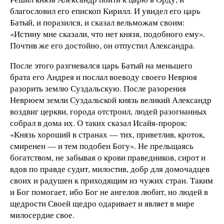
благословил его епископ Кирилл. И увидел его царь
Батый, и поразился, и сказал вельможам своим:
«Истину мне сказали, что нет князя, подобного ему».
Почтив же его достойно, он отпустил Александра.
После этого разгневался царь Батый на меньшего
брата его Андрея и послал воеводу своего Неврюя
разорить землю Суздальскую. После разорения
Неврюем земли Суздальской князь великий Александр
воздвиг церкви, города отстроил, людей разогнанных
собрал в дома их. О таких сказал Исайя-пророк:
«Князь хороший в странах — тих, приветлив, кроток,
смиренен — и тем подобен Богу». Не прельщаясь
богатством, не забывая о крови праведников, сирот и
вдов по правде судит, милостив, добр для домочадцев
своих и радушен к приходящим из чужих стран. Таким
и Бог помогает, ибо Бог не ангелов любит, но людей в
щедрости Своей щедро одаривает и являет в мире
милосердие свое.