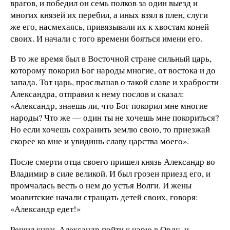
врагов, и победил он семь полков за один выезд и
многих князей их перебил, а иных взял в плен, слуги
же его, насмехаясь, привязывали их к хвостам коней
своих. И начали с того времени бояться имени его.
В то же время был в Восточной стране сильный царь,
которому покорил Бог народы многие, от востока и до
запада. Тот царь, прослышав о такой славе и храбрости
Александра, отправил к нему послов и сказал:
«Александр, знаешь ли, что Бог покорил мне многие
народы? Что же — один ты не хочешь мне покориться?
Но если хочешь сохранить землю свою, то приезжай
скорее ко мне и увидишь славу царства моего».
После смерти отца своего пришел князь Александр во
Владимир в силе великой. И был грозен приезд его, и
промчалась весть о нем до устья Волги. И жены
моавитские начали стращать детей своих, говоря:
«Александр едет!»
Решил князь Александр пойти к царю в Орду, и