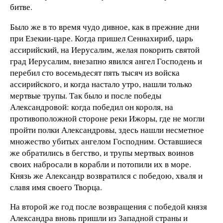
битве.
Было же в то время чудо дивное, как в прежние дни
при Езекии-царе. Когда пришел Сеннахириб, царь
ассирийский, на Иерусалим, желая покорить святой
град Иерусалим, внезапно явился ангел Господень и
перебил сто восемьдесят пять тысяч из войска
ассирийского, и когда настало утро, нашли только
мертвые трупы. Так было и после победы
Александровой: когда победил он короля, на
противоположной стороне реки Ижоры, где не могли
пройти полки Александровы, здесь нашли несметное
множество убитых ангелом Господним. Оставшиеся
же обратились в бегство, и трупы мертвых воинов
своих набросали в корабли и потопили их в море.
Князь же Александр возвратился с победою, хваля и
славя имя своего Творца.
На второй же год после возвращения с победой князя
Александра вновь пришли из Западной страны и