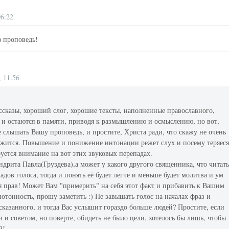
06:22
ю проповедь!
, 11:56
ссказы, хороший слог, хорошие тексты, наполненные православного,
я и остаются в памяти, приводя к размышлению и осмыслению, но вот,
 слышать Вашу проповедь, и простите, Христа ради, что скажу не очень
ложится. Повышение и понижение интонации режет слух и посему теряес
уется внимание на вот этих звуковых перепадах.
дрита Павла(Груздева),а может у какого другого священника, что читат
дов голоса, тогда и понять её будет легче и меньше будет молитва и ум
лся прав! Может Вам "примерить" на себя этот факт и прибавить к Вашим
отонность, прошу заметить :) Не завышать голос на началах фраз и
казанного, и тогда Вас услышит гораздо больше людей? Простите, если
и советом, но поверте, обидеть не было цели, хотелось бы лишь, чтобы
й!