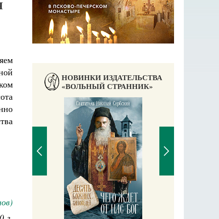
Я
ляем
ной
НОВИНКИ ИЗДАТЕЛЬСТВА
ском
«ВОЛЬНЫЙ СТРАННИК»
ота
нно
П
тва
Е
ов)
аучись у
0 г.