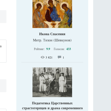
Икона Спасения
Митр. Тихон (Шевкунов)
 в
Рейтинг:
9.9
Голосов:
433
3 821
1
Педагогика Царственных
страстотерпцев и драма современного