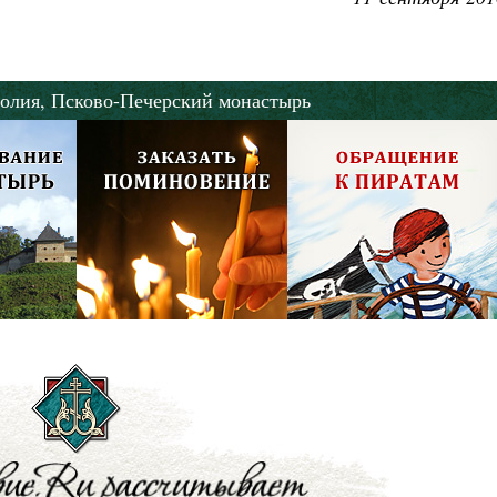
Роман Котов
Как найти своё место в жизни
Кирилл Мурышев
олия,
Псково-Печерский монастырь