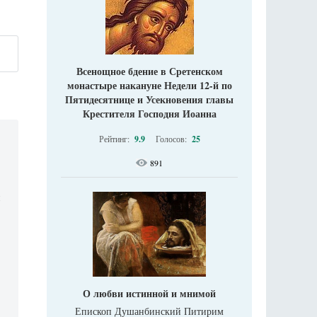
Всенощное бдение в Сретенском
монастыре накануне Недели 12-й по
Пятидесятнице и Усекновения главы
Крестителя Господня Иоанна
Рейтинг:
9.9
Голосов:
25
891
я
ь
О любви истинной и мнимой
Епископ Душанбинский Питирим