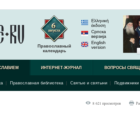
Ελληνική
έκδοση
Српска
верзиjа
English
Православный
version
календарь
СЛАВИЕМ
ИНТЕРНЕТ-ЖУРНАЛ
ВОПРОСЫ СВЯЩ
ка
|
Православная библиотека
|
Святые и святыни
|
Подвижники 
8 621 просмотров
Ра