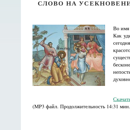
СЛОВО НА УСЕКНОВЕН
Во имя
Как уд
сегодн
красот
сущест
беско
непос
духовн
Скачат
(MP3 файл. Продолжительность
14:31 мин