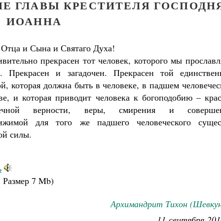
ИЕ ГЛАВЫ КРЕСТИТЕЛЯ ГОСПОДН
ИОАННА
 Отца и Сына и Святаго Духа!
ивительно прекрасен тот человек, которого мы прослав
я. Прекрасен и загадочен. Прекрасен той единствен
ой, которая должна быть в человеке, в падшем человече
ве, и которая приводит человека к богоподобию – крас
нечной верности, веры, смирения и соверше
тижимой для того же падшего человеческого сущес
ой силы.
ь
.
Размер
7 Mb
)
Архимандрит Тихон (Шевкун
Великомученик Георгий Победоносец. Н
11 сентября 201
святого