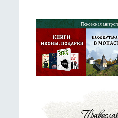
Разлуки не будет
Фредерика де Грааф
Псковская митроп