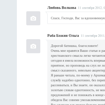
Любовь Волкова
11 сентября 2012, 
Спаси, Господи, Вас за вдохновенну
Раба Божия Ольга
11 сентября 2011
Дорогой батюшка, благословите!
Очень мне нравятся Ваши статьи и ра
христианского смысла легко читаютс
сегодня я имела возможность впервые
приятное, но проповедь на слух не 
смысл сказанного, невольно акцентир
Я раньше читала, по-моему у Архиман
службу надобно однотонно, без перепа
рассеиваться, и Вы знаете, он оказа
золотым словам однотонность, не мон
предложений и не понижать в конце с
обидела Вас совими умозаключениями 
Вас слышало как можно больше люде