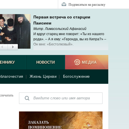
Подписаться на рассылку
Первая встреча со старцем
Паисием
Митр. Лимасольский Афанасий
И вдруг старец мне говорит: «Ты из нашего
рода». – А я ему: «Геронда, вы из Кипра?» –
Он мне: «Бестолковый».
ЕННИКУ
НОВОСТИ
МЕДИА
благочестия
|
Жизнь Церкви
|
Богослужение
спечатать