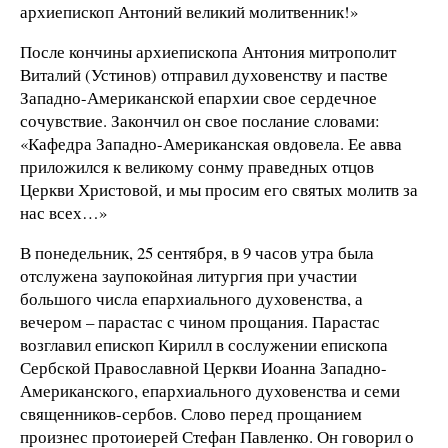
архиепископ Антоний великий молитвенник!»
После кончины архиепископа Антония митрополит
Виталий (Устинов) отправил духовенству и пастве
Западно-Американской епархии свое сердечное
сочувствие. Закончил он свое послание словами:
«Кафедра Западно-Американская овдовела. Ее авва
приложился к великому сонму праведных отцов
Церкви Христовой, и мы просим его святых молитв за
нас всех…»
В понедельник, 25 сентября, в 9 часов утра была
отслужена заупокойная литургия при участии
большого числа епархиального духовенства, а
вечером – парастас с чином прощания. Парастас
возглавил епископ Кирилл в сослужении епископа
Сербской Православной Церкви Иоанна Западно-
Американского, епархиального духовенства и семи
священников-сербов. Слово перед прощанием
произнес протоиерей Стефан Павленко. Он говорил о