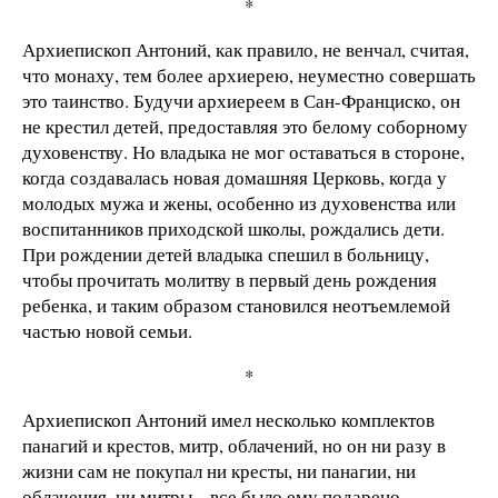
*
Архиепископ Антоний, как правило, не венчал, считая,
что монаху, тем более архиерею, неуместно совершать
это таинство. Будучи архиереем в Сан-Франциско, он
не крестил детей, предоставляя это белому соборному
духовенству. Но владыка не мог оставаться в стороне,
когда создавалась новая домашняя Церковь, когда у
молодых мужа и жены, особенно из духовенства или
воспитанников приходской школы, рождались дети.
При рождении детей владыка спешил в больницу,
чтобы прочитать молитву в первый день рождения
ребенка, и таким образом становился неотъемлемой
частью новой семьи.
*
Архиепископ Антоний имел несколько комплектов
панагий и крестов, митр, облачений, но он ни разу в
жизни сам не покупал ни кресты, ни панагии, ни
облачения, ни митры – все было ему подарено.