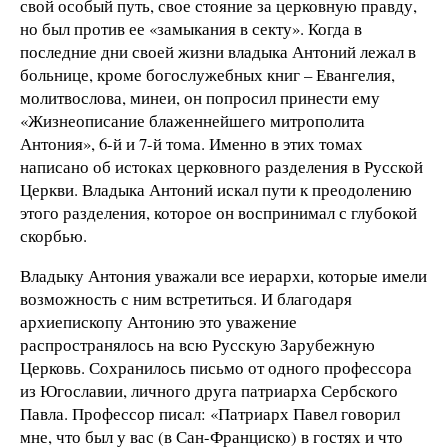
свой особый путь, свое стояние за церковную правду,
но был против ее «замыкания в секту». Когда в
последние дни своей жизни владыка Антоний лежал в
больнице, кроме богослужебных книг – Евангелия,
молитвослова, минеи, он попросил принести ему
«Жизнеописание блаженнейшего митрополита
Антония», 6-й и 7-й тома. Именно в этих томах
написано об истоках церковного разделения в Русской
Церкви. Владыка Антоний искал пути к преодолению
этого разделения, которое он воспринимал с глубокой
скорбью.
Владыку Антония уважали все иерархи, которые имели
возможность с ним встретиться. И благодаря
архиепископу Антонию это уважение
распространялось на всю Русскую Зарубежную
Церковь. Сохранилось письмо от одного профессора
из Югославии, личного друга патриарха Сербского
Павла. Профессор писал: «Патриарх Павел говорил
мне, что был у вас (в Сан-Франциско) в гостях и что