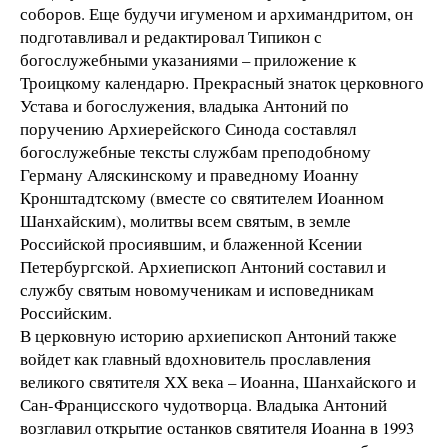
соборов. Еще будучи игуменом и архимандритом, он
подготавливал и редактировал Типикон с
богослужебными указаниями – приложение к
Троицкому календарю. Прекрасный знаток церковного
Устава и богослужения, владыка Антоний по
поручению Архиерейского Синода составлял
богослужебные тексты службам преподобному
Герману Аляскинскому и праведному Иоанну
Кронштадтскому (вместе со святителем Иоанном
Шанхайским), молитвы всем святым, в земле
Российской просиявшим, и блаженной Ксении
Петербургской. Архиепископ Антоний составил и
службу святым новомученикам и исповедникам
Российским.
В церковную историю архиепископ Антоний также
войдет как главный вдохновитель прославления
великого святителя ХХ века – Иоанна, Шанхайского и
Сан-Францисского чудотворца. Владыка Антоний
возглавил открытие останков святителя Иоанна в 1993