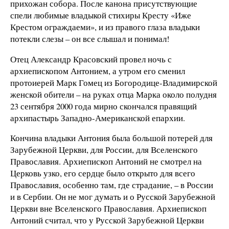
прихожан собора. После канона присутствующие
спели любимые владыкой стихиры Кресту «Иже
Крестом ограждаеми», и из правого глаза владыки
потекли слезы – он все слышал и понимал!
Отец Александр Красовский провел ночь с
архиепископом Антонием, а утром его сменил
протоиерей Марк Гомец из Богородице-Владимирской
женской обители – на руках отца Марка около полудня
23 сентября 2000 года мирно скончался правящий
архипастырь Западно-Американской епархии.
Кончина владыки Антония была большой потерей для
Зарубежной Церкви, для России, для Вселенского
Православия. Архиепископ Антоний не смотрел на
Церковь узко, его сердце было открыто для всего
Православия, особенно там, где страдание, – в России
и в Сербии. Он не мог думать и о Русской Зарубежной
Церкви вне Вселенского Православия. Архиепископ
Антоний считал, что у Русской Зарубежной Церкви