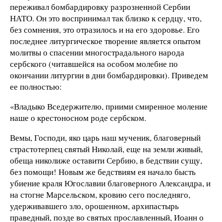
переживал бомбардировку разрозненной Сербии
НАТО. Он это воспринимал так близко к сердцу, что,
без сомнения, это отразилось и на его здоровье. Его
последнее литургическое творение является опытом
молитвы о спасении многострадального народа
сербского (читавшейся на особом молебне по
окончании литургии в дни бомбардировки). Приведем
ее полностью:
«Владыко Вседержителю, приими смиренное моление
наше о крестоносном роде сербском.
Вемы, Господи, яко царь наш мученик, благоверный
страстотерпец святый Николай, еще на земли живый,
обеща николиже оставити Сербию, в бедствии сущу,
без помощи! Новым же бедствиям ея начало бысть
убиение краля Югославии благоверного Александра, и
на стогне Марсельском, кровию сего последняго,
удерживавшего зло, орошенном, архипастырь
праведный, позде во святых прославленный, Иоанн о