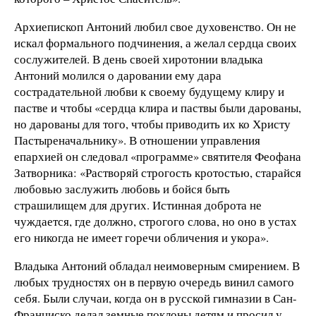
Архиепископ Антоний любил свое духовенство. Он не
искал формального подчинения, а желал сердца своих
сослужителей. В день своей хиротонии владыка
Антоний молился о даровании ему дара
сострадательной любви к своему будущему клиру и
пастве и чтобы «сердца клира и паствы были дарованы,
но дарованы для того, чтобы приводить их ко Христу
Пастыреначальнику». В отношении управления
епархией он следовал «программе» святителя Феофана
Затворника: «Растворяй строгость кротостью, старайся
любовью заслужить любовь и бойся быть
страшилищем для других. Истинная доброта не
чуждается, где должно, строгого слова, но оно в устах
его никогда не имеет горечи обличения и укора».
Владыка Антоний обладал неимоверным смирением. В
любых трудностях он в первую очередь винил самого
себя. Были случаи, когда он в русской гимназии в Сан-
Франциско делал земные поклоны детям и просил у