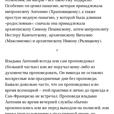
Особенно он ценил панагию, которая принадлежала
митрополиту Антонию (Храповицкому), а также
простую медную панагию, у которой была длинная
«родословная»: сначала она принадлежала
архиепископу Симону Пекинскому, затем митрополиту
Нестору Камчатскому, архиепископу Виталию
(Максименко) и архиепископу Никону (Рклицкому).
*
Владыка Антоний всегда или сам проповедовал
(большей частью) или же поручал кому-либо из
духовенства проповедовать. Он никогда не оставлял
воскресные или праздничные дни без проповеди.
Бывало довольно часто, что он проповедовал и во
время всенощной – этой практики я лично до приезда в
Сан-Франциско не встречал. Проповеди владыки
Антония во время вечерней службы обычно
произносились или же перед выходом на полиелей, или
перед прикладыванием к праздничной иконе, но