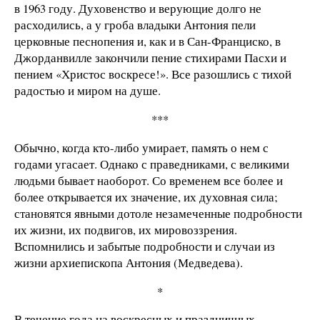
в 1963 году. Духовенство и верующие долго не
расходились, а у гроба владыки Антония пели
церковные песнопения и, как и в Сан-Франциско, в
Джорданвилле закончили пение стихирами Пасхи и
пением «Христос воскресе!». Все разошлись с тихой
радостью и миром на душе.
***
Обычно, когда кто-либо умирает, память о нем с
годами угасает. Однако с праведниками, с великими
людьми бывает наоборот. Со временем все более и
более открывается их значение, их духовная сила;
становятся явными дотоле незамеченные подробности
их жизни, их подвигов, их мировоззрения.
Вспомнились и забытые подробности и случаи из
жизни архиепископа Антония (Медведева).
*
В течение года на воскресных и праздничных