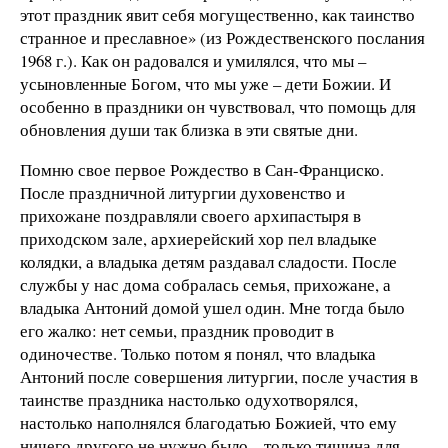
этот праздник явит себя могущественно, как таинство
странное и преславное» (из Рождественского послания
1968 г.). Как он радовался и умилялся, что мы –
усыновленные Богом, что мы уже – дети Божии. И
особенно в праздники он чувствовал, что помощь для
обновления души так близка в эти святые дни.
Помню свое первое Рождество в Сан-Франциско.
После праздничной литургии духовенство и
прихожане поздравляли своего архипастыря в
приходском зале, архиерейский хор пел владыке
колядки, а владыка детям раздавал сладости. После
службы у нас дома собралась семья, прихожане, а
владыка Антоний домой ушел один. Мне тогда было
его жалко: нет семьи, праздник проводит в
одиночестве. Только потом я понял, что владыка
Антоний после совершения литургии, после участия в
таинстве праздника настолько одухотворялся,
настолько наполнялся благодатью Божией, что ему
ничего другого не нужно было – только тишина для