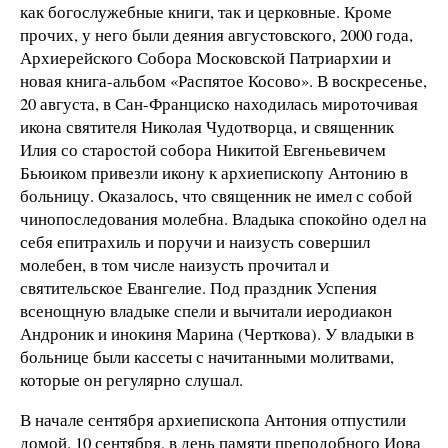
как богослужебные книги, так и церковные. Кроме
прочих, у него были деяния августовского, 2000 года,
Архиерейского Собора Московской Патриархии и
новая книга-альбом «Распятое Косово». В воскресенье,
20 августа, в Сан-Франциско находилась мироточивая
икона святителя Николая Чудотворца, и священник
Илия со старостой собора Никитой Евгеньевичем
Бьюиком привезли икону к архиепископу Антонию в
больницу. Оказалось, что священник не имел с собой
чинопоследования молебна. Владыка спокойно одел на
себя епитрахиль и поручи и наизусть совершил
молебен, в том числе наизусть прочитал и
святительское Евангелие. Под праздник Успения
всенощную владыке спели и вычитали иеродиакон
Андроник и инокиня Марина (Черткова). У владыки в
больнице были кассеты с начитанными молитвами,
которые он регулярно слушал.
В начале сентября архиепископа Антония отпустили
домой. 10 сентября, в день памяти преподобного Иова