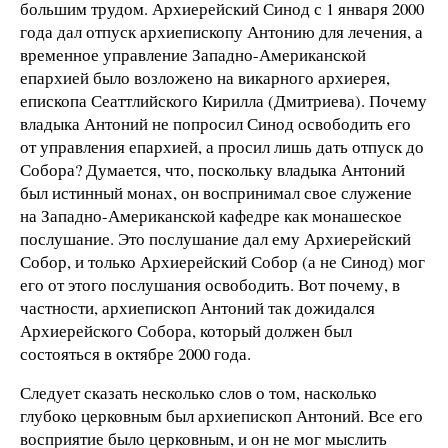
большим трудом. Архиерейский Синод с 1 января 2000
года дал отпуск архиепископу Антонию для лечения, а
временное управление Западно-Американской
епархией было возложено на викарного архиерея,
епископа Сеаттлийского Кирилла (Дмитриева). Почему
владыка Антоний не попросил Синод освободить его
от управления епархией, а просил лишь дать отпуск до
Собора? Думается, что, поскольку владыка Антоний
был истинный монах, он воспринимал свое служение
на Западно-Американской кафедре как монашеское
послушание. Это послушание дал ему Архиерейский
Собор, и только Архиерейский Собор (а не Синод) мог
его от этого послушания освободить. Вот почему, в
частности, архиепископ Антоний так дожидался
Архиерейского Собора, который должен был
состояться в октябре 2000 года.
Следует сказать несколько слов о том, насколько
глубоко церковным был архиепископ Антоний. Все его
восприятие было церковным, и он не мог мыслить