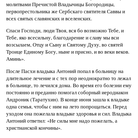
молитвами Пречистой Владычицы Богородицы,
первопрестольника же Сербскаго святителя Саввы и
всех святых славянских и вселенских.
Спаси Господи, люди Твоя, вся бо возможно Тебе, и
Тебе, яко всесильну, благодарение и славу мы вси
возсылаем, Отцу и Сыну и Святому Духу, во святей
Троице Единому Богу, ныне и присно, и во веки веков.
Аминь».
После Пасхи владыка Антоний попал в больницу на
длительное лечение и с тех пор неоднократно то лежал
в больнице, то лечился дома. Во время его болезни ему
постоянно и преданно помогал соборный иеродиакон
Андроник (Таратухин). В конце июня зашла к владыке
одна семья, чтобы с ним на лето попрощаться. Перед
уходом она пожелала владыке здоровья и сил. Владыка
Антоний ответил: «Не силы мне надо пожелать, а
христианской кончины».