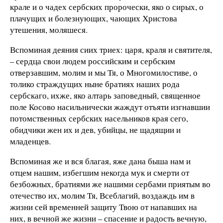
крале и о чадех сербских пророчески, яко о сирых, о
плачущих и болезнующих, чающих Христова
утешения, моляшеся.
Вспоминая деяния сиих триех: царя, краля и святителя,
– сердца свои людем российским и сербским
отверзавшим, молим и мы Тя, о Многомилостиве, о
толико страждущих ныне братиях наших рода
сербскаго, ихже, яко алтарь заповедный, священное
поле Косово насильнически жаждут отъяти изгнавшии
потомственных сербских насельников края сего,
обидчики жен их и дев, убийцы, не щадящии и
младенцев.
Вспоминая же и вся благая, яже дана быша нам и
отцем нашим, избегшим некогда мук и смерти от
безбожных, братиями же нашими сербами приятым во
отечество их, молим Тя, Всеблагий, воздаждь им в
жизни сей временней защиту Твою от напавших на
них, в вечной же жизни – спасение и радость вечную,