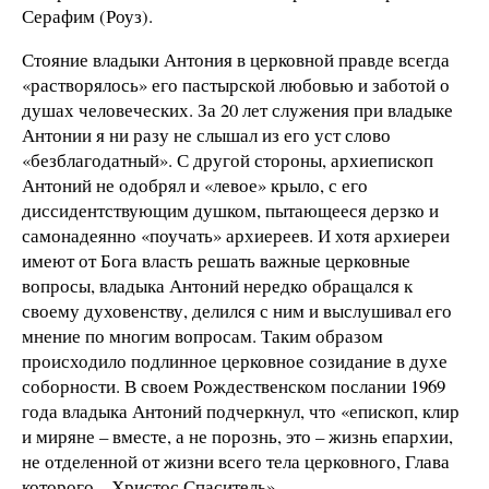
Серафим (Роуз).
Стояние владыки Антония в церковной правде всегда
«растворялось» его пастырской любовью и заботой о
душах человеческих. За 20 лет служения при владыке
Антонии я ни разу не слышал из его уст слово
«безблагодатный». С другой стороны, архиепископ
Антоний не одобрял и «левое» крыло, с его
диссидентствующим душком, пытающееся дерзко и
самонадеянно «поучать» архиереев. И хотя архиереи
имеют от Бога власть решать важные церковные
вопросы, владыка Антоний нередко обращался к
своему духовенству, делился с ним и выслушивал его
мнение по многим вопросам. Таким образом
происходило подлинное церковное созидание в духе
соборности. В своем Рождественском послании 1969
года владыка Антоний подчеркнул, что «епископ, клир
и миряне – вместе, а не порознь, это – жизнь епархии,
не отделенной от жизни всего тела церковного, Глава
которого – Христос Спаситель».