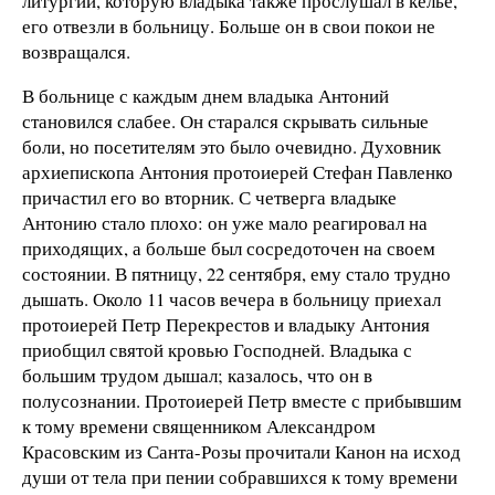
литургии, которую владыка также прослушал в келье,
его отвезли в больницу. Больше он в свои покои не
возвращался.
В больнице с каждым днем владыка Антоний
становился слабее. Он старался скрывать сильные
боли, но посетителям это было очевидно. Духовник
архиепископа Антония протоиерей Стефан Павленко
причастил его во вторник. С четверга владыке
Антонию стало плохо: он уже мало реагировал на
приходящих, а больше был сосредоточен на своем
состоянии. В пятницу, 22 сентября, ему стало трудно
дышать. Около 11 часов вечера в больницу приехал
протоиерей Петр Перекрестов и владыку Антония
приобщил святой кровью Господней. Владыка с
большим трудом дышал; казалось, что он в
полусознании. Протоиерей Петр вместе с прибывшим
к тому времени священником Александром
Красовским из Санта-Розы прочитали Канон на исход
души от тела при пении собравшихся к тому времени