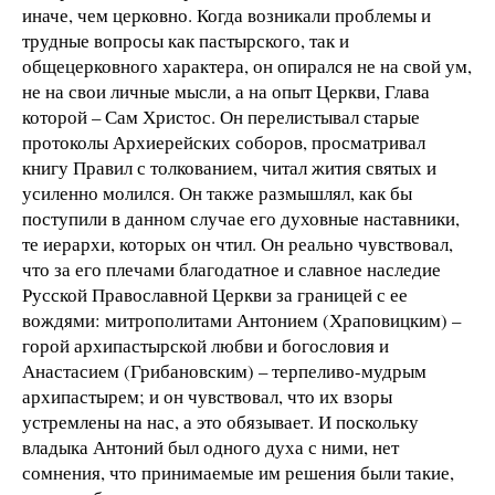
иначе, чем церковно. Когда возникали проблемы и
трудные вопросы как пастырского, так и
общецерковного характера, он опирался не на свой ум,
не на свои личные мысли, а на опыт Церкви, Глава
которой – Сам Христос. Он перелистывал старые
протоколы Архиерейских соборов, просматривал
книгу Правил с толкованием, читал жития святых и
усиленно молился. Он также размышлял, как бы
поступили в данном случае его духовные наставники,
те иерархи, которых он чтил. Он реально чувствовал,
что за его плечами благодатное и славное наследие
Русской Православной Церкви за границей с ее
вождями: митрополитами Антонием (Храповицким) –
горой архипастырской любви и богословия и
Анастасием (Грибановским) – терпеливо-мудрым
архипастырем; и он чувствовал, что их взоры
устремлены на нас, а это обязывает. И поскольку
владыка Антоний был одного духа с ними, нет
сомнения, что принимаемые им решения были такие,