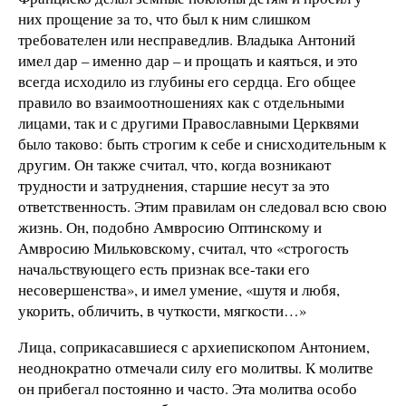
них прощение за то, что был к ним слишком
требователен или несправедлив. Владыка Антоний
имел дар – именно дар – и прощать и каяться, и это
всегда исходило из глубины его сердца. Его общее
правило во взаимоотношениях как с отдельными
лицами, так и с другими Православными Церквями
было таково: быть строгим к себе и снисходительным к
другим. Он также считал, что, когда возникают
трудности и затруднения, старшие несут за это
ответственность. Этим правилам он следовал всю свою
жизнь. Он, подобно Амвросию Оптинскому и
Амвросию Мильковскому, считал, что «строгость
начальствующего есть признак все-таки его
несовершенства», и имел умение, «шутя и любя,
укорить, обличить, в чуткости, мягкости…»
Лица, соприкасавшиеся с архиепископом Антонием,
неоднократно отмечали силу его молитвы. К молитве
он прибегал постоянно и часто. Эта молитва особо