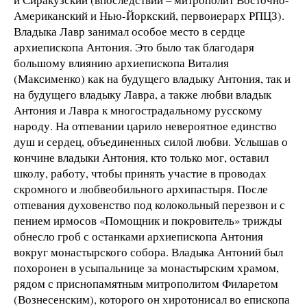
Американский и Нью-Йоркский, первоиерарх РПЦЗ).
Владыка Лавр занимал особое место в сердце
архиепископа Антония. Это было так благодаря
большому влиянию архиепископа Виталия
(Максименко) как на будущего владыку Антония, так и
на будущего владыку Лавра, а также любви владык
Антония и Лавра к многострадальному русскому
народу. На отпевании царило невероятное единство
душ и сердец, объединенных силой любви. Услышав о
кончине владыки Антония, кто только мог, оставил
школу, работу, чтобы принять участие в проводах
скромного и любвеобильного архипастыря. После
отпевания духовенство под колокольный перезвон и с
пением ирмосов «Помощник и покровитель» трижды
обнесло гроб с останками архиепископа Антония
вокруг монастырского собора. Владыка Антоний был
похоронен в усыпальнице за монастырским храмом,
рядом с приснопамятным митрополитом Филаретом
(Вознесенским), которого он хиротонисал во епископа