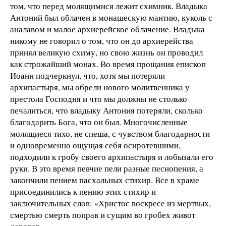
том, что перед молящимися лежит схимник. Владыка
Антоний был облачен в монашескую мантию, куколь с
аналавом и малое архиерейское облачение. Владыка
никому не говорил о том, что он до архиерейства
принял великую схиму, но свою жизнь он проводил
как строжайший монах. Во время прощания епископ
Иоанн подчеркнул, что, хотя мы потеряли
архипастыря, мы обрели нового молитвенника у
престола Господня и что мы должны не столько
печалиться, что владыку Антония потеряли, сколько
благодарить Бога, что он был. Многочисленные
молящиеся тихо, не спеша, с чувством благодарности
и одновременно ощущая себя осиротевшими,
подходили к гробу своего архипастыря и лобызали его
руки. В это время певчие пели разные песнопения, а
закончили пением пасхальных стихир. Все в храме
присоединились к пению этих стихир и
заключительных слов: «Христос воскресе из мертвых,
смертью смерть поправ и сущим во гробех живот