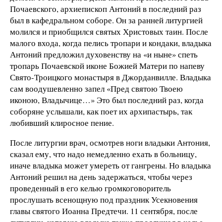
Почаевского, архиепископ Антоний в последний раз
был в кафедральном соборе. Он за ранней литургией
молился и приобщился святых Христовых таин. После
малого входа, когда пелись тропари и кондаки, владыка
Антоний предложил духовенству на «и ныне» спеть
тропарь Почаевской иконе Божией Матери по напеву
Свято-Троицкого монастыря в Джорданвилле. Владыка
сам воодушевленно запел «Пред святою Твоею
иконою, Владычице…» Это был последний раз, когда
соборяне услышали, как поет их архипастырь, так
любивший клиросное пение.
После литургии врач, осмотрев ноги владыки Антония,
сказал ему, что надо немедленно ехать в больницу,
иначе владыка может умереть от гангрены. Но владыка
Антоний решил на день задержаться, чтобы через
проведенный в его келью громкоговоритель
прослушать всенощную под праздник Усекновения
главы святого Иоанна Предтечи. 11 сентября, после