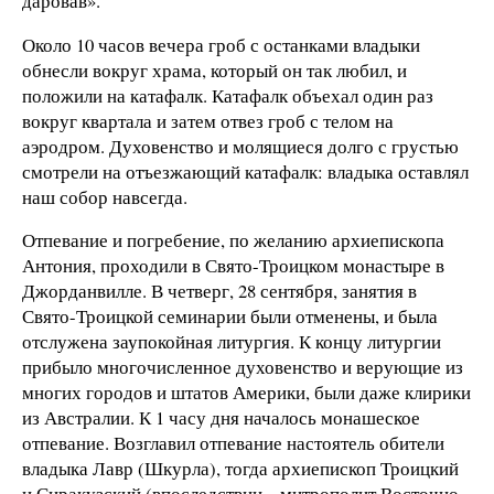
даровав».
Около 10 часов вечера гроб с останками владыки
обнесли вокруг храма, который он так любил, и
положили на катафалк. Катафалк объехал один раз
вокруг квартала и затем отвез гроб с телом на
аэродром. Духовенство и молящиеся долго с грустью
смотрели на отъезжающий катафалк: владыка оставлял
наш собор навсегда.
Отпевание и погребение, по желанию архиепископа
Антония, проходили в Свято-Троицком монастыре в
Джорданвилле. В четверг, 28 сентября, занятия в
Свято-Троицкой семинарии были отменены, и была
отслужена заупокойная литургия. К концу литургии
прибыло многочисленное духовенство и верующие из
многих городов и штатов Америки, были даже клирики
из Австралии. К 1 часу дня началось монашеское
отпевание. Возглавил отпевание настоятель обители
владыка Лавр (Шкурла), тогда архиепископ Троицкий
и Сиракузский (впоследствии – митрополит Восточно-