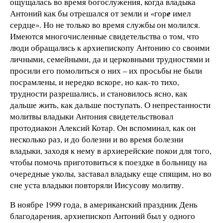
ощущалась во время богослужения, когда владыка
Антоний как бы отрешался от земли и «гор
е
имел
сердце». Но не только во время службы он молился.
Имеются многочисленные свидетельства о том, что
люди обращались к архиепископу Антонию со своими
личными, семейными, да и церковными трудностями и
просили его помолиться о них – их просьбы не были
посрамлены, и нередко вскоре, но как-то тихо,
трудности разрешались, и становилось ясно, как
дальше жить, как дальше поступать. О непрестанности
молитвы владыки Антония свидетельствовал
протодиакон Алексий Котар. Он вспоминал, как он
несколько раз, и до болезни и во время болезни
владыки, заходя к нему в архиерейские покои для того,
чтобы помочь приготовиться к поездке в больницу на
очередные уколы, заставал владыку еще спящим, но во
сне уста владыки повторяли Иисусову молитву.
В ноябре 1999 года, в американский праздник День
благодарения, архиепископ Антоний был у одного