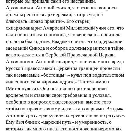
которые бы приняли сами его наставники.
Архиепископ Антоний считал, что главные вопросы
должны решаться архиереями, которым дана
благодать «право правити». Его старец
схиархимандрит Амвросий Мильковский учил его, что
надо почитать сан епископа, что «епископ – носитель
полноты благодати». Владыка считал, что содержание
заседаний Синода и соборов должны хранится в тайне,
как это делается в Сербской Православной Церкви.
Архиепископ Антоний говорил, что очень много вреда
Русской Православной Церкви за границей принесли
так называемые «бостонцы» – культ под водительством
лишенного сана «архимандрита» Пантелеимона
(Метропулоса). Они постоянно противоречили
архиереям и ставили свои требования и условия,
особенно в вопросах экклезиологии, вместо того
чтобы по-православному идти за архиереями. Владыка
Антоний сразу «раскусил» их «ревность не по разуму».
Ему был близок «царский путь» и умеренность, о
которых так много писал его постриженик иеромонах