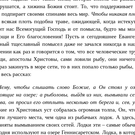
рушатся, а хижина Божия стоит. То, что поддерживает 
о подпирает своими спинами весь мир.
Чтобы никакая пл
 всякая плоть подобна траве, ожидающей, когда истеку
нит нас Всемогущий Господь и от помысла, будто мы мо
мощи и Его благословения! Пусть и сегодняшнее Еванге
ный тщеславный помысел даже не зачался никогда в на
нии как раз и говорится о том, что все человеческие т
ди, апостолы Христовы, сами ловили рыбу, они ничего
аз закинуть в море сети, то в них попало столько рыбы,
весь рассказ:
 Нему, чтобы слышать слово Божие, а Он стоял у оз
тоящие на озере; а рыболовы, выйдя из них, вымывали с
а, он просил его отплыть несколько от берега и, сев, 
жие из Христовых уст собралась огромная толпа, Он, ч
и лучшего места, чем одна из рыбачьих лодок. А здесь
 заняты вымыванием своих сетей. Лодки эти – самые обы
одня используют на озере Геннисаретском. Лодка, в кот