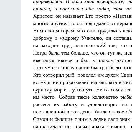
прорывалась. И дали знак товарищам, н
пришли, и наполнили обе лодки, так ч
Христос: он называет Его просто «Наста
многие другие. Но он пока далек от веры 
Ним своим горем, что они трудились всю
доброму и мудрому Учителю, он соглашае
награждает труд человеческий так, как
Петра была тем больше, что он тут же исп
выспался, вымок и был в плохом настро
Потому его послушание быстро было воз
Кто сотворил рыб, повелел им духом Свои
вслух и не приказывает им заплыть в се
бурному морю – утихнуть. Не гласом и с
им место. Собрав такое количество рыбы
рассеял их заботу и удовлетворил их
поставленной в тот день. Увидев такое об
Симон и бывшие с ним в лодке дали знак
наполнилась не только лодка Симона, 