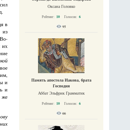
сил
Оксана Головко
д.
Рейтинг:
10
Голосов:
6
дя в
95
, из
 Во-
л их
ние
якой
Свое
оим,
Память апостола Иакова, брата
ды и
Господня
ь и
Аббат Эльфрик Грамматик
 же
Рейтинг:
10
Голосов:
6
66
ову
них