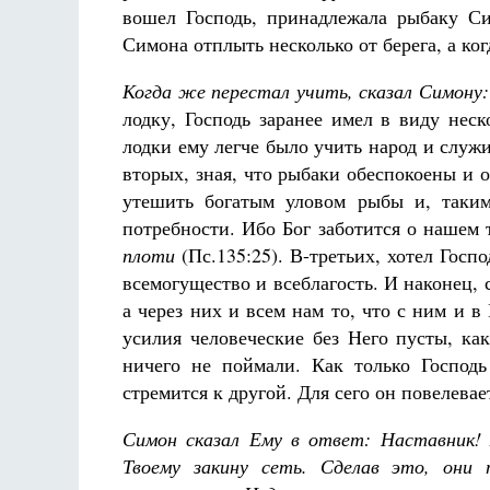
вошел Господь, принадлежала рыбаку Си
Симона отплыть несколько от берега, а ког
Когда же перестал учить, сказал Симону:
лодку, Господь заранее имел в виду неск
лодки ему легче было учить народ и служ
вторых, зная, что рыбаки обеспокоены и о
утешить богатым уловом рыбы и, таким
потребности. Ибо Бог заботится о нашем 
плоти
(Пс.135:25). В-третьих, хотел Госп
всемогущество и всеблагость. И наконец, 
а через них и всем нам то, что с ним и в
усилия человеческие без Него пусты, ка
ничего не поймали. Как только Господь
стремится к другой. Для сего он повелева
Симон сказал Ему в ответ: Наставник! 
Твоему закину сеть. Сделав это, они