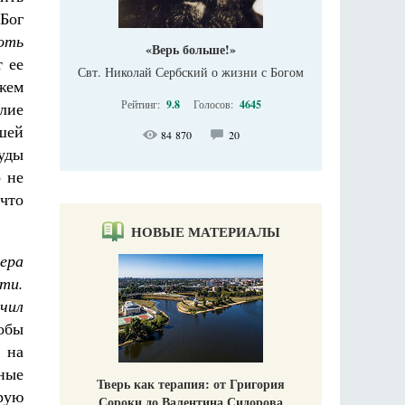
Бог
оть
«Верь больше!»
т ее
Свт. Николай Сербский о жизни с Богом
жем
Рейтинг:
9.8
Голосов:
4645
лие
шей
84 870
20
руды
 не
 что
НОВЫЕ МАТЕРИАЛЫ
ера
ети.
учил
тобы
, на
чные
Тверь как терапия: от Григория
орую
Сороки до Валентина Сидорова