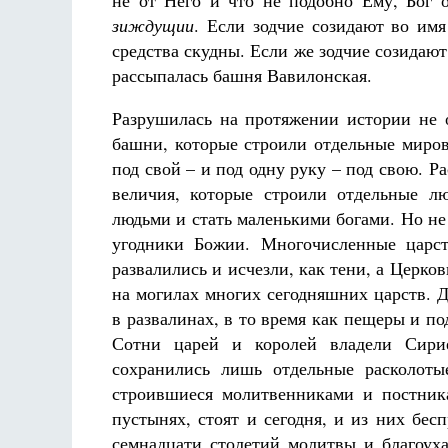
не от Него и что не подобно Ему, Бог 
зиждущии
. Если зодчие созидают во им
средства скудны. Если же зодчие созидают
рассыпалась башня Вавилонская.
Разрушилась на протяжении истории не 
башни, которые строили отдельные миров
под свой – и под одну руку – под свою. Р
величия, которые строили отдельные л
людьми и стать маленькими богами. Но не 
угодники Божии. Многочисленные царст
развалились и исчезли, как тени, а Церков
на могилах многих сегодняшних царств. 
в развалинах, в то время как пещеры и п
Сотни царей и королей владели Сири
сохранились лишь отдельные расколоты
строившиеся молитвенниками и постник
пустынях, стоят и сегодня, и из них бе
семнадцати столетий молитвы и благоуха