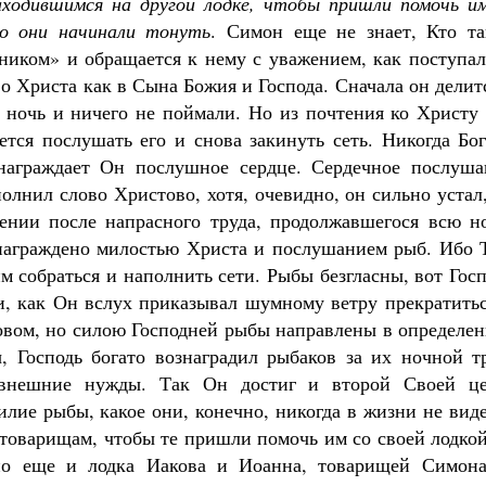
аходившимся на другой лодке, чтобы пришли помочь им
то они начинали тонуть
. Симон еще не знает, Кто та
вником» и обращается к нему с уважением, как поступа
во Христа как в Сына Божия и Господа. Сначала он делит
 ночь и ничего не поймали. Но из почтения ко Христу 
тся послушать его и снова закинуть сеть. Никогда Бог
 награждает Он послушное сердце. Сердечное послуша
олнил слово Христово, хотя, очевидно, он сильно устал
ении после напрасного труда, продолжавшегося всю но
награждено милостью Христа и послушанием рыб. Ибо Т
м собраться и наполнить сети. Рыбы безгласны, вот Гос
ти, как Он вслух приказывал шумному ветру прекратить
ловом, но силою Господней рыбы направлены в определе
, Господь богато вознаградил рыбаков за их ночной тр
 внешние нужды. Так Он достиг и второй Своей це
илие рыбы, какое они, конечно, никогда в жизни не вид
 товарищам, чтобы те пришли помочь им со своей лодко
но еще и лодка Иакова и Иоанна, товарищей Симона