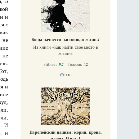
; и
кой
ли и
ся с
как
Когда начнется настоящая жизнь?
 не
ние
Из книги «Как найти свое место в
жизни​»
, не
чь.
Рейтинг:
9.7
Голосов:
12
от,
110
подь
ся и
нное
уд,
ли,
ели,
й. И
Европейский нацизм: корни, крона,
, и
плоды. Часть 1