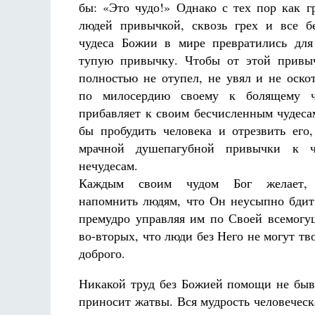
бы: «Это чудо!» Однако с тех пор как г
Разлуки не будет
Фредерика де Грааф
людей привычкой, сквозь грех и все б
чудеса Божии в мире превратились для
тупую привычку. Чтобы от этой привы
полностью не отупел, не увял и не оско
по милосердию своему к болящему че
прибавляет к своим бесчисленным чудеса
бы пробудить человека и отрезвить его,
мрачной душепагубной привычки к ч
нечудесам.
Каждым своим чудом Бог желает, 
напомнить людям, что Он неусыпно бдит
премудро управляя им по Своей всемогущ
во-вторых, что люди без Него не могут тв
доброго.
Никакой труд без Божией помощи не быв
приносит жатвы. Вся мудрость человеческ