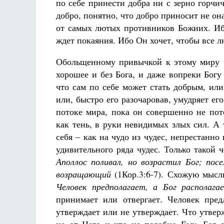
по себе принести добра ни с зерно горчи
добро, понятно, что добро приносит не она
от самых лютых противников Божиих. Ибо
ждет покаяния. Ибо Он хочет, чтобы все 
Обольщенному привычкой к этому миру че
хорошее и без Бога, и даже вопреки Бог
что сам по себе может стать добрым, ил
или, быстро его разочаровав, умудряет ег
потоке мира, пока он совершенно не пот
как тень, в руки невидимых злых сил. А 
себя – как на чудо из чудес, непрестанн
удивительного ряда чудес. Только такой 
Аполлос поливал, но возрастил Бог; по
возращающий
(1Кор.3:6-7). Схожую мысл
Человек предполагает, а Бог располага
принимает или отвергает. Человек пред
утверждает или не утверждает. Что утвержд