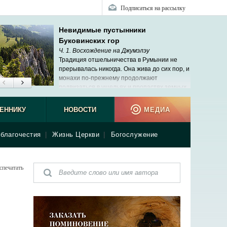
Подписаться на рассылку
Невидимые пустынники
Буковинских гор
Ч. 1. Восхождение на Джумэлэу
Традиция отшельничества в Румынии не
прерывалась никогда. Она жива до сих пор, и
монахи по-прежнему продолжают
подвизаться в ущельях и пропастях земных.
ЕННИКУ
НОВОСТИ
МЕДИА
благочестия
|
Жизнь Церкви
|
Богослужение
спечатать