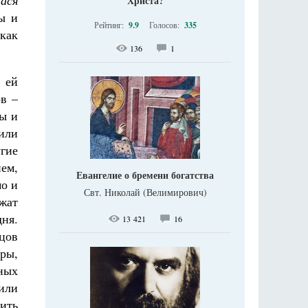
ася
Христа?
ы и
Рейтинг:
9.9
Голосов:
335
 как
136
1
 ей
ов –
вы и
или
угие
ем,
Евангелие о бремени богатства
мо и
Свт. Николай (Велимирович)
жат
дня.
13 421
16
цов
ры,
ных
 или
ить