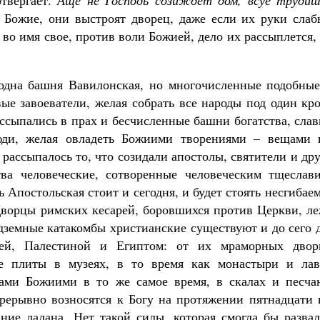
отвергает.
Аще не Господь созиждет дом, всуе трудиш
я Божие, они выстроят дворец, даже если их руки слаб
 во имя свое, против воли Божией, дело их рассыплется,
одна башня Вавилонская, но многочисленные подобные
ые завоеватели, желая собрать все народы под один кр
ассыпались в прах и бесчисленные башни богатства, сла
юди, желая овладеть Божиими творениями – вещами 
рассыпалось то, что созидали апостолы, святители и др
ва человеческие, сотворенные человеческим тщеслави
ь Апостольская стоит и сегодня, и будет стоять несгибае
Дворцы римских кесарей, боровшихся против Церкви, ле
одземные катакомбы христианские существуют и до сего 
ей, Палестиной и Египтом: от их мраморных двор
е плиты в музеях, в то время как монастыри и лав
ами Божиими в то же самое время, в скалах и песча
спрерывно возносятся к Богу на протяжении пятнадцати
ние ладана. Нет такой силы, которая смогла бы развал