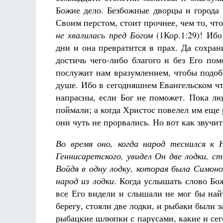
Божие дело. Безбожные дворцы и города 
Своим перстом, стоит прочнее, чем то, чт
не хвалилась пред Богом
(1Кор.1:29)! Ибо
дни и она превратится в прах. Да сохра
достичь чего-либо благого и без Его по
послужит нам вразумлением, чтобы подоб
душе. Ибо в сегодняшнем Евангельском чте
напрасны, если Бог не поможет. Пока лю
поймали; а когда Христос повелел им еще р
они чуть не прорвались. Но вот как звучит 
Во время оно, когда народ теснился к
Геннисаретского, увидел Он две лодки, с
Войдя в одну лодку, которая была Симонов
народ из лодки
. Когда услышать слово Бо
все Его видели и слышали не мог бы найт
берегу, стояли две лодки, и рыбаки были
рыбацкие шлюпки с парусами, какие и сег