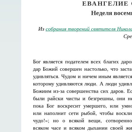
ЕВАНГЕЛИЕ 
Неделя восем
Из
собрания творений святителя Никола
Сре
Бог является подателем всех благих дар
дар Божий совершен настолько, что заст
удивляться. Чудом и ничем иным являетс
которому удивляются люди. А люди удивл
Божиим из-за совершенства сих даров. Е
были райски чисты и безгрешны, они н
пока Бог воскресит умершего, или умн
или наполнит сети рыбой, чтобы воскли
чудо!»; но о всякой вещи, сотворенн
всяком часе и всяком дыхании своей жи