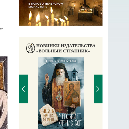
м
НОВИНКИ ИЗДАТЕЛЬСТВА
«ВОЛЬНЫЙ СТРАННИК»
П
Е
аучись у