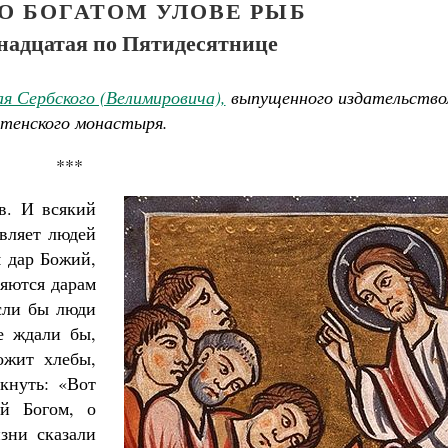
О БОГАТОМ УЛОВЕ РЫБ
надцатая по Пятидесятнице
я Сербского (Велимировича),
выпущенного издательство
тенского монастыря.
***
ов. И всякий
авляет людей
я дар Божий,
яются дарам
сли бы люди
е ждали бы,
ожит хлебы,
кнуть: «Вот
ой Богом, о
зни сказали
Великомученик Георгий Победоносец. Н
святого