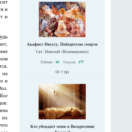
осит
ся и
т и
удь
ает,
Акафист Иисусу, Победителю смерти
ние
Свт. Николай (Велимирович)
тном
Рейтинг:
10
Голосов:
177
тся,
а на
7 281
го и
дил,
Бог
ов:
аны
 их
 что
Кто убеждает меня в Воскресении