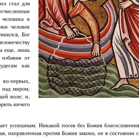
рех стал для
Роман Котов
Как найти своё место в жизни
есчисленные
Кирилл Мурышев
 человека в
чки человек
тинился, Бог
ловечеству
м еще, лишь
 избавив от
удесам как
во-первых,
 над миром,
ей воле; и,
орить ничего
ает успешным. Никакой посев без Божия благословения
ая, направленная против Божия закона, не в состоянии 