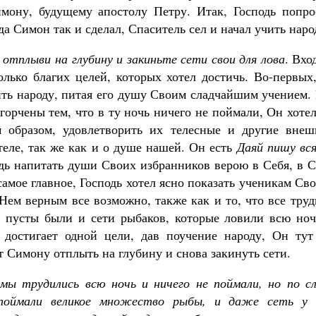
мону, будущему апостолу Петру. Итак, Господь попро
да Симон так и сделал, Спаситель сел и начал учить наро
 отплыви на глубину и закиньте сети свои для лова
. Вхо
олько благих целей, которых хотел достичь. Во-первых
ить народу, питая его душу Своим сладчайшим учением.
горчены тем, что в ту ночь ничего не поймали, Он хоте
 образом, удовлетворить их телесные и другие внеш
теле, так же как и о душе нашей. Он есть
Даяй пишу вс
одь напитать души Своих избранников верою в Себя, в 
самое главное, Господь хотел ясно показать ученикам Св
 Нем верным все возможно, также как и то, что все тру
к пусты были и сети рыбаков, которые ловили всю ноч
 достигает одной цели, дав поучение народу, Он тут
ет Симону отплыть на глубину и снова закинуть сети.
мы трудились всю ночь и ничего не поймали, но по сл
 поймали великое множество рыбы, и даже сеть у 