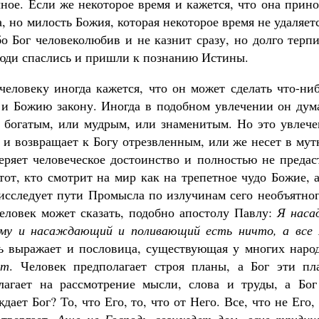
чное. Если же некоторое время и кажется, что она прин
, но милость Божия, которая некоторое время не удаляет
 Бог человеколюбив и не казнит сразу, но долго терпи
люди спаслись и пришли к познанию Истины.
ловеку иногда кажется, что он может сделать что-ниб
у и Божию закону. Иногда в подобном увлечении он дум
и богатым, или мудрым, или знаменитым. Но это увлече
о и возвращает к Богу отрезвленным, или же несет в му
еряет человеческое достоинство и полностью не предас
тот, кто смотрит на мир как на трепетное чудо Божие, 
о исследует пути Промысла по излучинам сего необъятно
человек может сказать, подобно апостолу Павлу:
Я наса
сему и насаждающий и поливающий есть ничто, а все 
ь выражает и пословица, существующая у многих народ
ет
. Человек предполагает строя планы, а Бог эти пл
лагает на рассмотрение мысли, слова и труды, а Бог
ает Бог? То, что Его, то, что от Него. Все, что не Его,