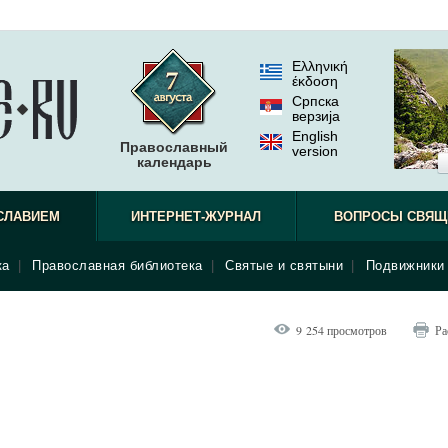
Ελληνική
έκδοση
Српска
верзиjа
English
Православный
version
календарь
СЛАВИЕМ
ИНТЕРНЕТ-ЖУРНАЛ
ВОПРОСЫ СВЯЩ
ка
|
Православная библиотека
|
Святые и святыни
|
Подвижники 
9 254 просмотров
Ра