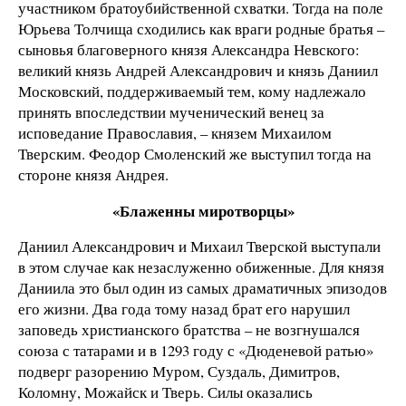
участником братоубийственной схватки. Тогда на поле
Юрьева Толчища сходились как враги родные братья –
сыновья благоверного князя Александра Невского:
великий князь Андрей Александрович и князь Даниил
Московский, поддерживаемый тем, кому надлежало
принять впоследствии мученический венец за
исповедание Православия, – князем Михаилом
Тверским. Феодор Смоленский же выступил тогда на
стороне князя Андрея.
«Блаженны миротворцы»
Даниил Александрович и Михаил Тверской выступали
в этом случае как незаслуженно обиженные. Для князя
Даниила это был один из самых драматичных эпизодов
его жизни. Два года тому назад брат его нарушил
заповедь христианского братства – не возгнушался
союза с татарами и в 1293 году с «Дюденевой ратью»
подверг разорению Муром, Суздаль, Димитров,
Коломну, Можайск и Тверь. Силы оказались