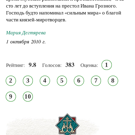
сто лет до вступления на престол Ивана Грозного.
Господь будто напоминал «сильным мира» о благой
части князей-миротворцев.
Мария Дегтярева
1 октября 2010 г.
9.8
383
1
Рейтинг:
Голосов:
Оценка:
2
3
4
5
6
7
8
9
10