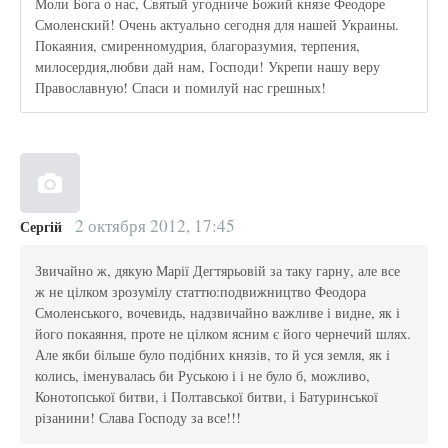
Моли Бога о нас, Святый угодниче Божий князе Феодоре
Смоленский! Очень актуально сегодня для нашей Украины.
Покаяния, смиренномудрия, благоразумия, терпения,
милосердия,любви дай нам, Господи! Укрепи нашу веру
Православную! Спаси и помилуй нас грешных!
2 октября 2012, 17:45
Сергій
Звичайно ж, дякую Марії Дегтярьовій за таку гарну, але все
ж не цілком зрозумілу статтю:подвижництво Феодора
Смоленського, вочевидь, надзвичайно важливе і видне, як і
його покаяння, проте не цілком ясним є його чернечий шлях.
Але якби більше було подібних князів, то й уся земля, як і
колись, іменувалась би Руською і і не було б, можливо,
Конотопської битви, і Полтавської битви, і Батуринської
різанини! Слава Господу за все!!!