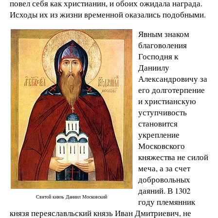
повел себя как христианин, и обоих ожидала награда.
Исходы их из жизни временной оказались подобными.
Явным знаком
благоволения
Господня к
Даниилу
Александровичу за
его долготерпение
и христианскую
уступчивость
становится
укрепление
Московского
княжества не силой
меча, а за счет
добровольных
даяний. В 1302
Святой князь Даниил Московский
году племянник
князя переяславльский князь Иван Дмитриевич, не