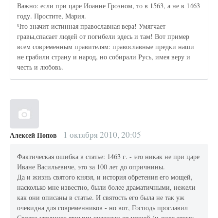
Важно: если при царе Иоанне Грозном, то в 1563, а не в 1463
году. Простите, Мария.
Что значит истинная православная вера! Умягчает
гравы,спасает людей от погибели здесь и там! Вот пример
всем современным правителям: православные предки наши
не грабили страну и народ, но собирали Русь, имея веру и
честь и любовь.
1 октября 2010, 20:05
Алексей Попов
Фактическая ошибка в статье: 1463 г. - это никак не при царе
Иване Васильевиче, это за 100 лет до опричнины.
Да и жизнь святого князя, и история обретения его мощей,
насколько мне известно, были более драматичными, нежели
как они описаны в статье. И святость его была не так уж
очевидна для современников - но вот, Господь прославил
Своего угодника явными чудесами от мощей (и даже этому