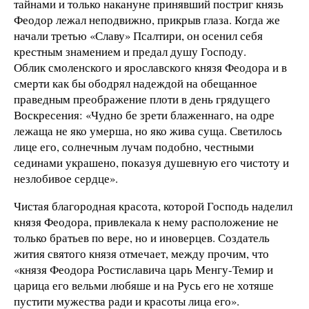
тайнами и только накануне принявший постриг князь
Феодор лежал неподвижно, прикрыв глаза. Когда же
начали третью «Славу» Псалтири, он осенил себя
крестным знамением и предал душу Господу.
Облик смоленского и ярославского князя Феодора и в
смерти как бы ободрял надеждой на обещанное
праведным преображение плоти в день грядущего
Воскресения: «Чудно бе зрети блаженнаго, на одре
лежаща не яко умерша, но яко жива суща. Светилось
лице его, солнечным лучам подобно, честными
сединами украшено, показуя душевную его чистоту и
незлобивое сердце».
Чистая благородная красота, которой Господь наделил
князя Феодора, привлекала к нему расположение не
только братьев по вере, но и иноверцев. Создатель
жития святого князя отмечает, между прочим, что
«князя Феодора Ростиславича царь Менгу-Темир и
царица его вельми любяше и на Русь его не хотяше
пустити мужества ради и красоты лица его».