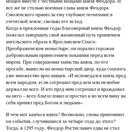
мощей вместе с честными мощами князя Феодора. И
все же не столько военная слава князя Феодора
Смоленского принесла ему глубокое почитание в
отеческой земле, сколько его исход.
Когда в преклонные годы благоверный князь Феодор
пожелал завершить свой жизненный путь принятием
ангельского образа в Ярославском Спасо-
Преображенском монастыре, он поразил горожан
добровольным принесением покаяния перед всем
миром. При совершении таинства князя, по его
просьбе, вынесли на монастырский двор, куда сошлось
уже множество ярославцев. «И исповедался князь пред
всем народом, если согрешил пред кем или нелюбие
держал на кого. И кто пред ним согрешил и враждовал
на него – всех благословил и простил и во всем вину на
себя принял пред Богом и людьми».
В чем мог каяться князь? Возможно, снова припомнил
он события, случившиеся за четыре года до этого?
Тогда, в 1295 году, Феодор Ростиславич едва не стал