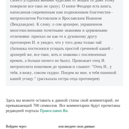
поверили все-таки не сразу). О князе Феодоре есть книга,
написанная современным нам подвижником благочестия -
митрополитом Ростовским и Ярославским Иоанном
(Вендландом). К слову, о сем архиерее, украшенном
многочисленными почетными званиями и церковными
отличиями: приехал он как-то к духовному другу
протоиерею И. и увидел, что у того дома только чай
(батюшка постеснялся угощать простой гречневой кашей -
архиерей же, все-таки, хоть и знакомы с послевоенных
времен, а больше ничего не было). Провожает отец И.
митрополита пешочком до трамвая и слышит: "Отец И., у
тебя, я вижу, совсем скудно. Поедем ко мне, я тебя пшенной
кашей угощу." (рассказала сестра отца протоиерея)
Здесь вы можете оставить к данной статье свой комментарий, не
превышающий 700 символов. Все комментарии будут прочитаны
редакцией портала
Православие.Ru
.
Войдите через
или введите свои данные: