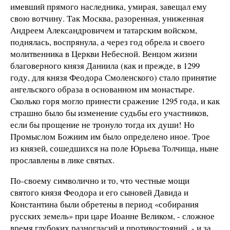
имевший прямого наследника, умирая, завещал ему
свою вотчину. Так Москва, разоренная, униженная
Андреем Александровичем и татарским войском,
поднялась, воспрянула, а через год обрела и своего
молитвенника в Церкви Небесной. Венцом жизни
благоверного князя Даниила (как и прежде, в 1299
году, для князя Феодора Смоленского) стало принятие
ангельского образа в основанном им монастыре.
Сколько горя могло принести сражение 1295 года, и как
страшно было бы изменение судьбы его участников,
если бы прощение не тронуло тогда их души! Но
Промыслом Божиим им было определено иное. Трое
из князей, сошедшихся на поле Юрьева Толчища, ныне
прославлены в лике святых.
По-своему символично и то, что честные мощи
святого князя Феодора и его сыновей Давида и
Константина были обретены в период «собирания
русских земель» при царе Иоанне Великом, - сложное
время глубоких разногласий и противостояний, - и за