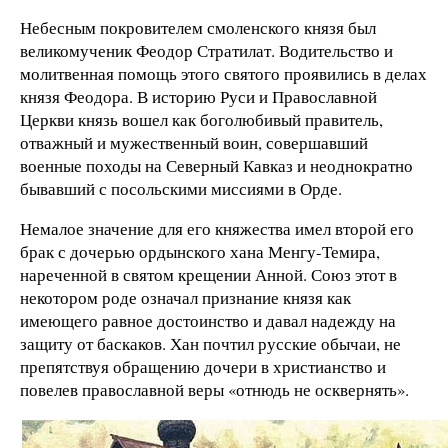
Небесным покровителем смоленского князя был
великомученик Феодор Стратилат. Водительство и
молитвенная помощь этого святого проявились в делах
князя Феодора. В историю Руси и Православной
Церкви князь вошел как боголюбивый правитель,
отважный и мужественный воин, совершавший
военные походы на Северный Кавказ и неоднократно
бывавший с посольскими миссиями в Орде.
Немалое значение для его княжества имел второй его
брак с дочерью ордынского хана Менгу-Темира,
нареченной в святом крещении Анной. Союз этот в
некотором роде означал признание князя как
имеющего равное достоинство и давал надежду на
защиту от баскаков. Хан почтил русские обычаи, не
препятствуя обращению дочери в христианство и
повелев православной веры «отнюдь не осквернять».