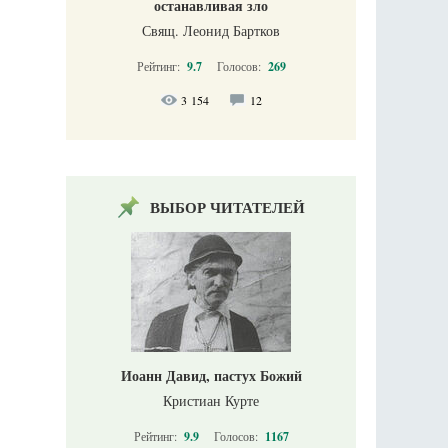
останавливая зло
Свящ. Леонид Бартков
Рейтинг:
9.7
Голосов:
269
3 154
12
ВЫБОР ЧИТАТЕЛЕЙ
Иоанн Давид, пастух Божий
Кристиан Курте
Рейтинг:
9.9
Голосов:
1167