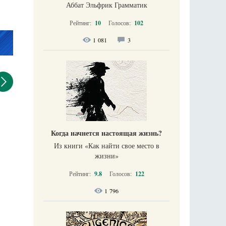
Аббат Эльфрик Грамматик
Рейтинг:
10
Голосов:
102
1 081
3
Когда начнется настоящая жизнь?
Из книги «Как найти свое место в
жизни​»
Рейтинг:
9.8
Голосов:
122
1 796