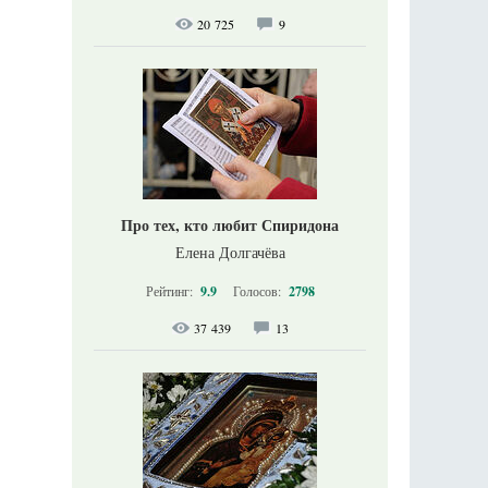
20 725
9
Про тех, кто любит Спиридона
Елена Долгачёва
Рейтинг:
9.9
Голосов:
2798
37 439
13