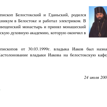
пископ Белостокский и Гданьский, родился
хникум в Белостоке и работал электриком. В
говещенский монастырь и принял монашеский
вскую духовную академию, которую окончил в
ископов от 30.03.1999г. владыка Иаков был назна
Настолонование владыки Иакова на белостокскую кафе
24 июля 200