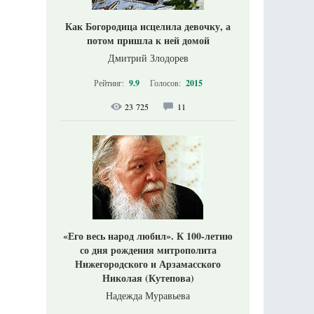
Как Богородица исцелила девочку, а
потом пришла к ней домой
Дмитрий Злодорев
Рейтинг:
9.9
Голосов:
2015
23 725
11
«Его весь народ любил». К 100-летию
со дня рождения митрополита
Нижегородского и Арзамасского
Николая (Кутепова)
Надежда Муравьева