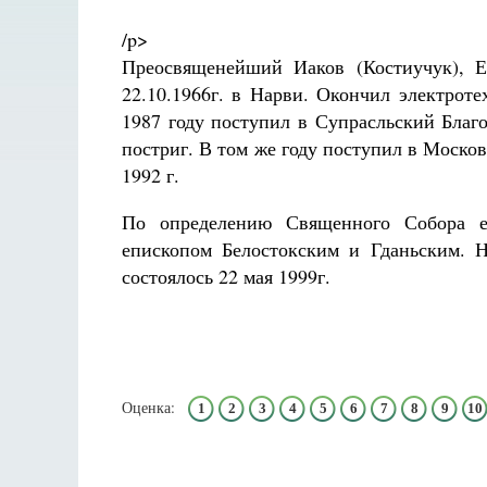
/p>
Преосвященейший Иаков (Костиучук), Е
22.10.1966г. в Нарви. Окончил электроте
1987 году поступил в Супрасльский Бла
постриг. В том же году поступил в Моско
1992 г.
По определению Священного Собора еп
епископом Белостокским и Гданьским. 
состоялось 22 мая 1999г.
Оценка:
1
2
3
4
5
6
7
8
9
10