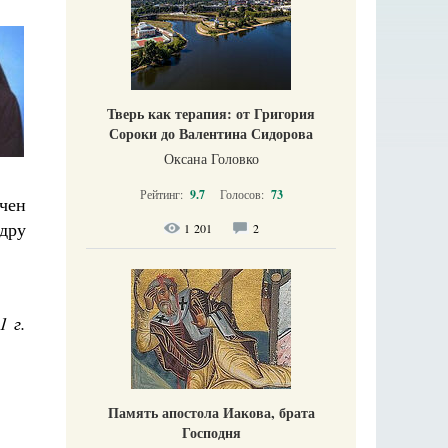
Тверь как терапия: от Григория
Сороки до Валентина Сидорова
Оксана Головко
Рейтинг:
9.7
Голосов:
73
чен
дру
1 201
2
1 г.
Память апостола Иакова, брата
Господня