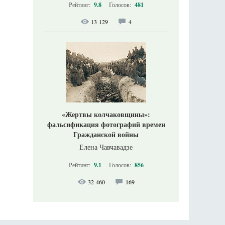
Рейтинг:
9.8
Голосов:
481
13 129
4
«Жертвы колчаковщины»:
фальсификация фотографий времен
Гражданской войны
Елена Чавчавадзе
Рейтинг:
9.1
Голосов:
856
32 460
169