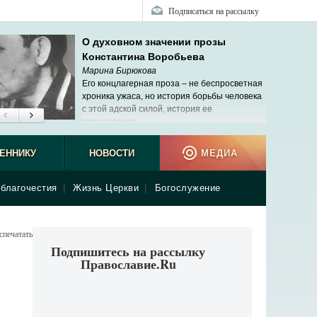
Подписаться на рассылку
О духовном значении прозы
Константина Воробьева
Марина Бирюкова
Его концлагерная проза – не беспросветная
хроника ужаса, но история борьбы человека
с этой адской силой, история ее
преодоления.
ЕННИКУ
НОВОСТИ
МЕДИА
благочестия
|
Жизнь Церкви
|
Богослужение
спечатать
Подпишитесь на рассылку
Православие.Ru