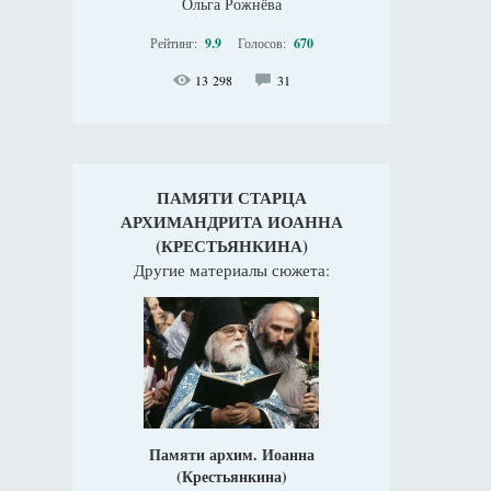
Ольга Рожнёва
Рейтинг:
9.9
Голосов:
670
13 298
31
ПАМЯТИ СТАРЦА
АРХИМАНДРИТА ИОАННА
(КРЕСТЬЯНКИНА)
Другие материалы сюжета:
Памяти архим. Иоанна
(Крестьянкина)