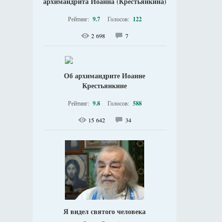
архимандрита Иоанна (Крестьянкина)
Рейтинг:
9.7
Голосов:
122
2 698
7
Об архимандрите Иоанне
Крестьянкине
Рейтинг:
9.8
Голосов:
588
15 642
34
Я видел святого человека