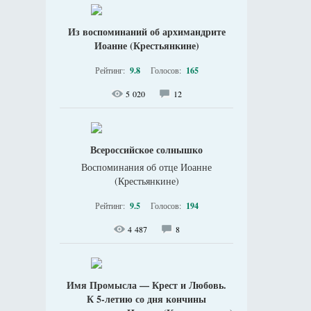
Из воспоминаний об архимандрите
Иоанне (Крестьянкине)
Рейтинг:
9.8
Голосов:
165
5 020
12
Всероссийское солнышко
Воспоминания об отце Иоанне
(Крестьянкине)
Рейтинг:
9.5
Голосов:
194
4 487
8
Имя Промысла — Крест и Любовь.
К 5-летию со дня кончины