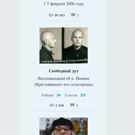
† 5 февраля 2006 года
99 893
1
Свободный дух
Воспоминания об о. Иоанне
(Крестьянкине) его солагерника
Рейтинг:
10
Голосов:
311
2 848
1