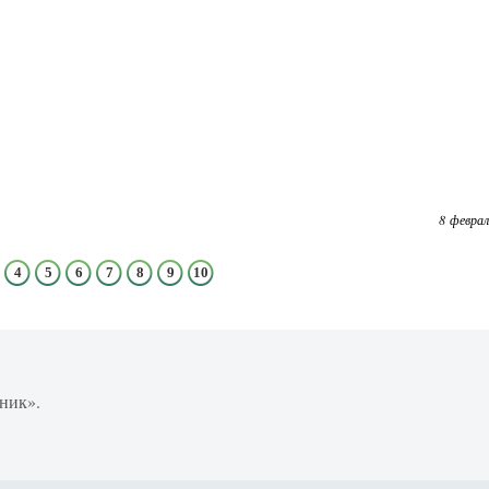
8 феврал
4
5
6
7
8
9
10
ник».