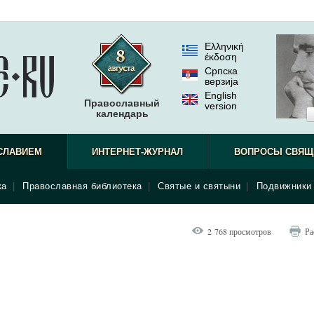
Ελληνική
έκδοση
Српска
верзиjа
English
Православный
version
календарь
СЛАВИЕМ
ИНТЕРНЕТ-ЖУРНАЛ
ВОПРОСЫ СВЯЩ
ка
|
Православная библиотека
|
Святые и святыни
|
Подвижники 
2 768 просмотров
Ра