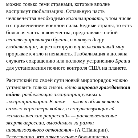
можно только теми странами, которые вполне
воспримут глобализацию. Остальную часть
человечества необходимо
колонизировать
, в том числе
и с применением военной силы. Бедные страны, то есть
большая часть человечества, представляет собой
неинтегрированную брешь
,
озоновую дыру
глобализации,
через которую в
цивилизованный мир
прорывается зло и ненависть. Глобализация и должна
служить сокращению или полному устранению
Бреши
для установления полного контроля США на планете.
Расистский по своей сути новый миропорядок можно
установить только силой.
«Это
мировая гражданская
война
, разделяющая экспроприируемых и
экспроприаторов. В этом — ключ к объяснению и
самого характера войны, и сопутствующих ей
«символических репрессий» — расчеловечивание
жертв агрессии, выводимых за рамки
цивилизованного отношения»
(А.С.Панарин).
Естественно, что
отверженное
большинство