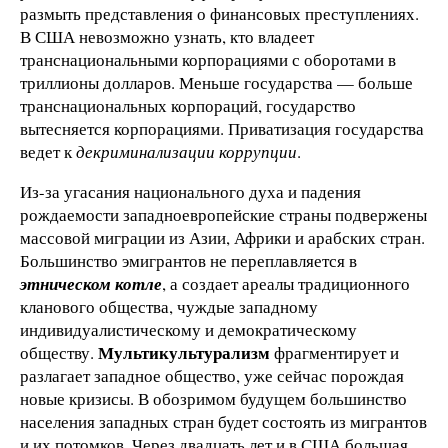
размыть представления о финансовых преступлениях.
В США невозможно узнать, кто владеет
транснациональными корпорациями с оборотами в
триллионы долларов. Меньше государства — больше
транснациональных корпораций, государство
вытесняется корпорациями. Приватизация государства
ведет к
декриминализации коррупции
.
Из-за угасания национального духа и падения
рождаемости западноевропейские страны подвержены
массовой миграции из Азии, Африки и арабских стран.
Большинство эмигрантов не переплавляется в
этническом котле
, а создает ареалы традиционного
кланового общества, чуждые западному
индивидуалистическому и демократическому
Мультикультурализм
обществу.
фрагментирует и
разлагает западное общество, уже сейчас порождая
новые кризисы. В обозримом будущем большинство
населения западных стран будет состоять из мигрантов
и их потомков. Через двадцать лет и в США большая