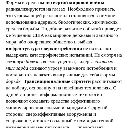
четвертой мировой войны
Формы и средства
радикализируются на глазах. Необходимо признать,
что угрожающей реальностью становится взаимное
использование ядерных, биологических, химических
средств борьбы. Подобное развитие событий приведет
к крушению США как мировой державы и Западного
мира, ибо ожиревшее общество и зыбкая
инфрастуктура сверхпотребления
не позволяют
выдержать катастрофических испытаний. Не смотря на
звездную болезнь
всемогущества, лидеры
золотого
миллиарда
сознают угрозу взаимного истребления и
постараются навязать выигрышные для себя формы
Транснациональные стратеги
борьбы.
рассчитывают
на победу, основанную на новейших технологиях. С
одной стороны, информационные технологии
позволяют создавать средства эффективного
манипулирования людьми и народами. С другой
стороны, сверхэффективные вооружения и
снаряжение, а также созданный с помощью генной
инженерии новый тип солдата, — предоставят