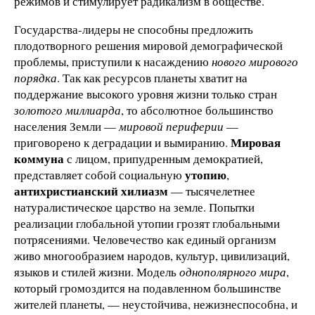
режимов и стимулирует радикализм в обществе.
Государства-лидеры не способны предложить
плодотворного решения мировой демографической
проблемы, приступили к насаждению
нового мирового
порядка
. Так как ресурсов планеты хватит на
поддержание высокого уровня жизни только стран
золотого миллиарда
, то абсолютное большинство
населения Земли —
мировой периферии
—
Мировая
приговорено к деградации и вымиранию.
коммуна
с лицом, припудренным демократией,
утопию
представляет собой социальную
,
антихристианский хилиазм
— тысячелетнее
натуралистическое царство на земле. Попытки
реализации глобальной утопии грозят глобальными
потрясениями. Человечество как единый организм
живо многообразием народов, культур, цивилизаций,
языков и стилей жизни. Модель
однополярного мира
,
который громоздится на подавленном большинстве
жителей планеты, — неустойчива, нежизнеспособна, и