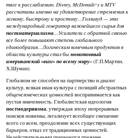
,,
тяге к расслаблению. Disney, McDonads
s и MTV
рассчитаны именно на удовлетворение стремления к
легкому, быстрому и простому…Голливуд — это
международный генератор важнейшего сырья для
постматериализма
…Усилители с обратной связью
все более повышают степень глобального
единообразия…Логическим конечным продуктом в
области культуры стал бы
монотонный
американский «визг» по всему миру
»
(Г.П.Мартин,
Х.Шуман).
Глобализм не способен на партнерство и диалог
культур, всякая иная культура с позиций абстрактных
общечеловеческих ценностей
воспринимается как
пустая никчемность. Глобалистская
идеология
постмодернизма
, утверждая эпоху непрерывных
поисков новизны, легализует всеобщее смешение
всего со всем, преодоление всех существующих
барьеров, отказ от традиционных ценностей.
Недействительными признаются прежние