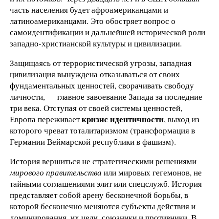
часть населения будет афроамериканцами и
латиноамериканцами. Это обостряет вопрос о
самоидентификации и дальнейшей исторической роли
западно-христианской культуры и цивилизации.
Защищаясь от террористической угрозы, западная
цивилизация вынуждена отказываться от своих
фундаментальных ценностей, сворачивать свободу
личности, — главное завоевание Запада за последние
три века. Отступая от своей системы ценностей,
кризис идентичности
Европа переживает
, выход из
которого чреват тоталитаризмом (трансформация в
Германии Веймарской республики в фашизм).
История вершиться не стратегическими решениями
мирового правительства
или мировых гегемонов, не
тайными соглашениями элит или спецслужб. История
представляет собой арену бесконечной борьбы, в
которой бесконечно меняются субъекты действия и
доминирования, их цели, союзники и противники. В