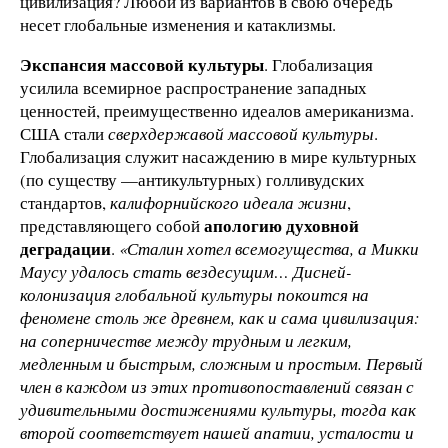
цивилизация? Любой из вариантов в свою очередь
несет глобальные изменения и катаклизмы.
Экспансия массовой культуры
. Глобализация
усилила всемирное распространение западных
ценностей, преимущественно идеалов американизма.
США стали
сверхдержавой массовой культуры
.
Глобализация служит насаждению в мире культурных
(по существу —антикультурных) голливудских
стандартов,
калифорнийского идеала жизни
,
апологию духовной
представляющего собой
деградации
.
«Сталин хотел всемогущества, а Микки
Маусу удалось стать вездесущим… Дисней-
колонизация глобальной культуры покоится на
феномене столь же древнем, как и сама цивилизация:
на соперничестве между трудным и легким,
медленным и быстрым, сложным и простым. Первый
член в каждом из этих противопоставлений связан с
удивительными достижениями культуры, тогда как
второй соответствует нашей апатии, усталости и