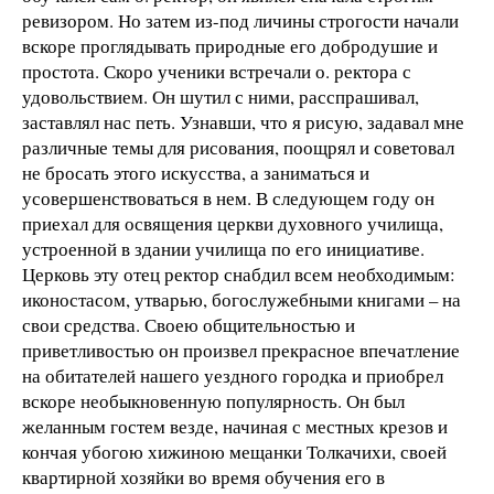
ревизором. Но затем из-под личины строгости начали
вскоре проглядывать природные его добродушие и
простота. Скоро ученики встречали о. ректора с
удовольствием. Он шутил с ними, расспрашивал,
заставлял нас петь. Узнавши, что я рисую, задавал мне
различные темы для рисования, поощрял и советовал
не бросать этого искусства, а заниматься и
усовершенствоваться в нем. В следующем году он
приехал для освящения церкви духовного училища,
устроенной в здании училища по его инициативе.
Церковь эту отец ректор снабдил всем необходимым:
иконостасом, утварью, богослужебными книгами – на
свои средства. Своею общительностью и
приветливостью он произвел прекрасное впечатление
на обитателей нашего уездного городка и приобрел
вскоре необыкновенную популярность. Он был
желанным гостем везде, начиная с местных крезов и
кончая убогою хижиною мещанки Толкачихи, своей
квартирной хозяйки во время обучения его в