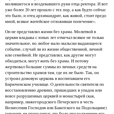
молившегося и воздевавшего руки отца ректора. И вот
уже более 20 лет прошло с тех пор, а как будто сейчас
это было, и отец архимандрит, как живой, стоит предо
мной, всякое житейское отложивши попечение».
Он не представлял жизни без храма. Молитвой в
церкви владыка с юных лет отмечал всякое не только
значительное, но любое мало-мальски выдающееся
событие, случай ли из жизни общественной, личной
или семейной. Не представлял, как другие могут
обходиться, могут жить без храма. И потому
жертвовал большие суммы из личных средств на
строительство храмов там, где их не было. Так, он
устроил домовую церковь в воспитавшем его
Бирюченском училище. О деятельности святителя по
восстановлению древних, пришедших в упадок или
вовсе разрушенных церквей и монастырей (как,
например, нижегородского Печерского в честь
Вознесения Господня или Бакотского на Подольщине)
говорить не приходится: это было продолжением его