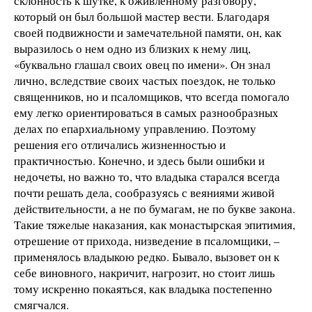
склонность к шутке, к оживленному разговору,
который он был большой мастер вести. Благодаря
своей подвижности и замечательной памяти, он, как
выразилось о нем одно из близких к нему лиц,
«буквально глашал своих овец по имени». Он знал
лично, вследствие своих частых поездок, не только
священников, но и псаломщиков, что всегда помогало
ему легко ориентироваться в самых разнообразных
делах по епархиальному управлению. Поэтому
решения его отличались жизненностью и
практичностью. Конечно, и здесь были ошибки и
недочеты, но важно то, что владыка старался всегда
почти решать дела, сообразуясь с веяниями живой
действительности, а не по бумагам, не по букве закона.
Такие тяжелые наказания, как монастырская эпитимия,
отрешение от прихода, низведение в псаломщики, –
применялось владыкою редко. Бывало, вызовет он к
себе виновного, накричит, нагрозит, но стоит лишь
тому искренно покаяться, как владыка постепенно
смягчался.