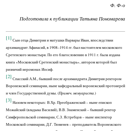
Ф. Ф-о
Подготовила к публикации Татьяна Пономарева
[1]
Сын отца Димитрия и матушки Варвары Иван, впоследствии
архимандрит Афанасий, в 1908–1914 гг. был настоятелем московского
Сретенского монастыря. По его благословению в
1911 г
. была издана
книга «Московский Сретенский монастырь», автором которой был
ризничий иеромонах Иосиф.
[2]
Спасский А.М., бывший после архимандрита Димитрия ректором
Воронежской семинарии, ныне кафедральный воронежский протоиерей
и член Государственной думы. (
Примеч. мемуариста.
)
[3]
Назовем некоторых: В.Хр. Преображенский – ныне епископ
Можайский (владыка Василий), В.В. Знаменский – бывший ректор
Симферопольской семинарии, С.З. Ястребцов – ныне инспектор
Московской семинарии, Д.Г. Тюменев – преподаватель Воронежского