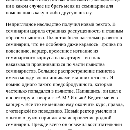
ни в каком случае не брать меня из семинарии для
помещения в какую-либо другую школу.
Неприглядное наследство получил новый ректор. В
семинарии царила страшная распущенность и главным
образом пьянство. Пьянство было настолько развито в
семинарии, что не особенно даже каралось. Тройка по
поведению, карцер, временное изгнание из
семинарского корпуса на квартиру – вот как
наказывали провинившихся по части пьянства
семинаристов. Большое распространение пьянства
имело между воспитанниками старших классов. Я
помню одного такого предобродушного, который
частенько попадался в пьянстве. Напившись, он шел к
инспектору и говорил: «А.М.! Я пьян! Ведите меня в
карцер». Все это не мешало ему окончить курс, правда,
с четверкой по поведению. Новый ректор умелою и
опытною рукою принялся за исправление родной
семинарии. Прежде всего он освежил воспитательный