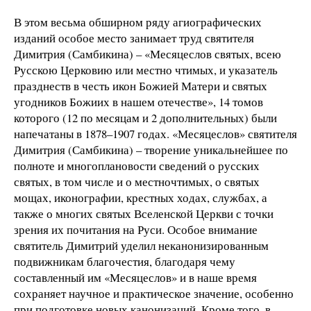
В этом весьма обширном ряду агиографических
изданий особое место занимает труд святителя
Димитрия (Самбикина) – «Месяцеслов святых, всею
Русскою Церковию или местно чтимых, и указатель
празднеств в честь икон Божией Матери и святых
угодников Божиих в нашем отечестве», 14 томов
которого (12 по месяцам и 2 дополнительных) были
напечатаны в 1878–1907 годах. «Месяцеслов» святителя
Димитрия (Самбикина) – творение уникальнейшее по
полноте и многоплановости сведений о русских
святых, в том числе и о местночтимых, о святых
мощах, иконографии, крестных ходах, службах, а
также о многих святых Вселенской Церкви с точки
зрения их почитания на Руси. Особое внимание
святитель Димитрий уделил неканонизированным
подвижникам благочестия, благодаря чему
составленный им «Месяцеслов» и в наше время
сохраняет научное и практическое значение, особенно
при подготовке новых канонизаций. Кроме того, в