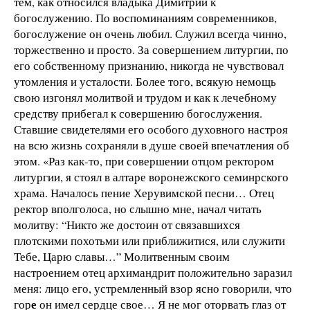
тем, как относился владыка Димитрий к
богослужению. По воспоминаниям современников,
богослужение он очень любил. Служил всегда чинно,
торжественно и просто. За совершением литургии, по
его собственному признанию, никогда не чувствовал
утомления и усталости. Более того, всякую немощь
свою изгонял молитвой и трудом и как к лечебному
средству прибегал к совершению богослужения.
Ставшие свидетелями его особого духовного настроя
на всю жизнь сохраняли в душе своей впечатления об
этом. «Раз как-то, при совершении отцом ректором
литургии, я стоял в алтаре воронежского семинрского
храма. Началось пение Херувимской песни… Отец
ректор вполголоса, но слышно мне, начал читать
молитву: “Никто же достоин от связавшихся
плотскими похотьми или приближитися, или служити
Тебе, Царю славы…” Молитвенным своим
настроением отец архимандрит положительно заразил
меня: лицо его, устремленный взор ясно говорили, что
е
гор
он имел сердце свое… Я не мог оторвать глаз от