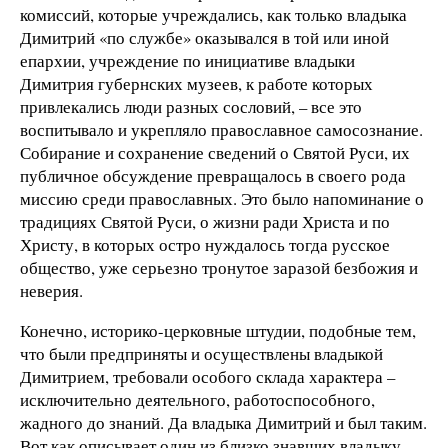
комиссий, которые учреждались, как только владыка
Димитрий «по службе» оказывался в той или иной
епархии, учреждение по инициативе владыки
Димитрия губернских музеев, к работе которых
привлекались люди разных сословий, – все это
воспитывало и укрепляло православное самосознание.
Собирание и сохранение сведений о Святой Руси, их
публичное обсуждение превращалось в своего рода
миссию среди православных. Это было напоминание о
традициях Святой Руси, о жизни ради Христа и по
Христу, в которых остро нуждалось тогда русское
общество, уже серьезно тронутое заразой безбожия и
неверия.
Конечно, историко-церковные штудии, подобные тем,
что были предприняты и осуществлены владыкой
Димитрием, требовали особого склада характера –
исключительно деятельного, работоспособного,
жадного до знаний. Да владыка Димитрий и был таким.
Вот как описывает один из близко знавших владыку