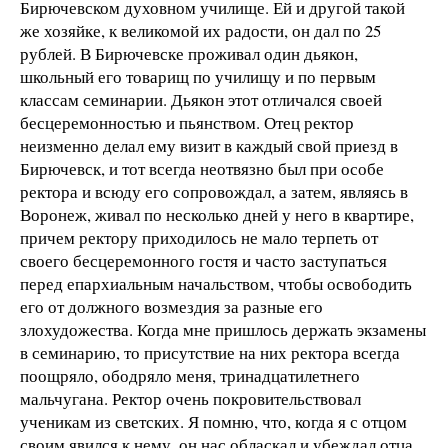
Бирючевском духовном училище. Ей и другой такой
же хозяйке, к великомой их радости, он дал по 25
рублей. В Бирючевске проживал один дьякон,
школьный его товарищ по училищу и по первым
классам семинарии. Дьякон этот отличался своей
бесцеремонностью и пьянством. Отец ректор
неизменно делал ему визит в каждый свой приезд в
Бирючевск, и тот всегда неотвязно был при особе
ректора и всюду его сопровождал, а затем, являясь в
Воронеж, живал по несколько дней у него в квартире,
причем ректору приходилось не мало терпеть от
своего бесцеремонного гостя и часто заступаться
перед епархиальным начальством, чтобы освободить
его от должного возмездия за разные его
злохудожества. Когда мне пришлось держать экзамены
в семинарию, то присутствие на них ректора всегда
поощряло, ободряло меня, тринадцатилетнего
мальчугана. Ректор очень покровительствовал
ученикам из светских. Я помню, что, когда я с отцом
своим явился к нему, он нас обласкал и убеждал отца