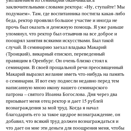
заключительными словами ректора: «Ну, ступайте! Мы
подумаем». Там, где воспитанника постигла какая-либо
беда, ректор проявлял большое участие и иногда не
прочь был оказать и денежную помощь. Я уже раньше
упомянул, что ректор был отзывчив на все доброе и
поощрял занятия всякими искусствами. Был такой
случай. В семинарию заехал владыка Макарий
(Троицкий), викарный епископ, переведенный
правящим в Оренбург. Он очень близко стоял к
семинарии. В своей прощальной речи преосвященный
Макарий выразил желание иметь что-нибудь на память
о семинарии. И вот ему поднесли недавно перед тем
написанную мною икону нашего семинарского
патрона – святого Иоанна Богослова. Дня через два
призывает меня отец ректор и дает 15 рублей
вознаграждения за мой труд. Когда я начал
благодарить его за такое щедрое вознаграждение, он
добавил, что всякий труд должен вознаграждаться и
что дает он мне эти деньги для поощрения меня, чтобы