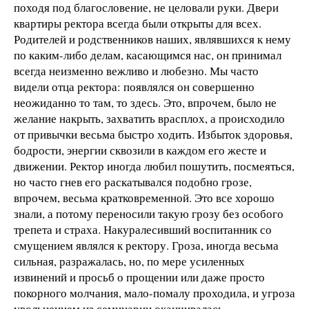
походя под благословение, не целовали руки. Двери
квартиры ректора всегда были открыты для всех.
Родителей и родственников наших, являвшихся к нему
по каким-либо делам, касающимся нас, он принимал
всегда неизменно вежливо и любезно. Мы часто
видели отца ректора: появлялся он совершенно
неожиданно то там, то здесь. Это, впрочем, было не
желание накрыть, захватить врасплох, а происходило
от привычки весьма быстро ходить. Избыток здоровья,
бодрости, энергии сквозили в каждом его жесте и
движении. Ректор иногда любил пошутить, посмеяться,
но часто гнев его раскатывался подобно грозе,
впрочем, весьма кратковременной. Это все хорошо
знали, а потому переносили такую грозу без особого
трепета и страха. Накуралесивший воспитанник со
смущением являлся к ректору. Гроза, иногда весьма
сильная, разражалась, но, по мере усиленных
извинений и просьб о прощении или даже просто
покорного молчания, мало-помалу проходила, и угроза
увольнением из семинарии оканчивалась