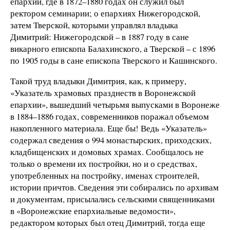
епархии, где в 1872–1880 годах он служил был
ректором семинарии; о епархиях Нижегородской,
затем Тверской, которыми управлял владыка
Димитрий: Нижегородской – в 1887 году в сане
викарного епископа Балахинского, а Тверской – с 1896
по 1905 годы в сане епископа Тверского и Кашинского.
Такой труд владыки Димитрия, как, к примеру,
«Указатель храмовых празднеств в Воронежской
епархии», вышедший четырьмя выпусками в Воронеже
в 1884–1886 годах, современников поражал объемом
накопленного материала. Еще бы! Ведь «Указатель»
содержал сведения о 994 монастырских, приходских,
кладбищенских и домовых храмах. Сообщалось не
только о времени их постройки, но и о средствах,
употребленных на постройку, именах строителей,
истории причтов. Сведения эти собирались по архивам
и документам, присылались сельскими священниками
в «Воронежские епархиальные ведомости»,
редактором которых был отец Димитрий, тогда еще