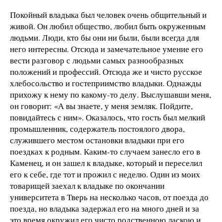
Покойный владыка был человек очень общительный и
живой. Он любил общество, любил быть окруженным
людьми. Люди, кто бы они ни были, были всегда для
него интересны. Отсюда и замечательное умение его
вести разговор с людьми самых разнообразных
положений и профессий. Отсюда же и чисто русское
хлебосольство и гостеприимство владыки. Однажды
прихожу к нему по какому-то делу. Выслушавши меня,
он говорит: «А вы знаете, у меня земляк. Пойдите,
повидайтесь с ним». Оказалось, что гость был мелкий
промышленник, содержатель постоялого двора,
служившего местом остановки владыки при его
поездках к родным. Каким-то случаем занесло его в
Каменец, и он зашел к владыке, который и переселил
его к себе, где тот и прожил с неделю. Один из моих
товарищей заехал к владыке по окончании
университета в Тверь на несколько часов, от поезда до
поезда, но владыка задержал его на много дней и за
это время окружил его чисто родственною ласкою и