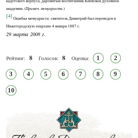
кадетского корпуса, даровитый воспитанник Киевской духовной
академии. (
Примеч. мемуариста.
)
[4]
Ошибка мемуариста: святитель Димитрий был переведен в
Нижегородскую епархию 4 января
1887 г
.
29 марта 2008 г.
8
8
1
2
Рейтинг:
Голосов:
Оценка:
3
4
5
6
7
8
9
10