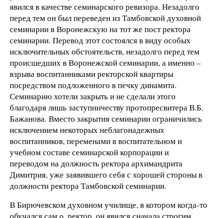
явился в качестве семинарского ревизора. Незадолго
перед тем он был переведен из Тамбовской духовной
семинарии в Воронежскую на тот же пост ректора
семинарии. Перевод этот состоялся в виду особых
исключительных обстоятельств, незадолго перед тем
происшедших в Воронежской семинарии, а именно –
взрыва воспитанниками ректорской квартиры
посредством подложенного в печку динамита.
Семинарию хотели закрыть и не сделали этого
благодаря лишь заступничеству протопресвитера В.Б.
Бажанова. Вместо закрытия семинарии ограничились
исключением некоторых неблагонадежных
воспитанников, переменами в воспитательном и
учебном составе семинарской корпорации и
переводом на должность ректора архимандрита
Димитрия, уже заявившего себя с хорошей стороны в
должности ректора Тамбовской семинарии.
В Бирючевском духовном училище, в котором когда-то
обучался сам о. ректор, он явился сначала строгим