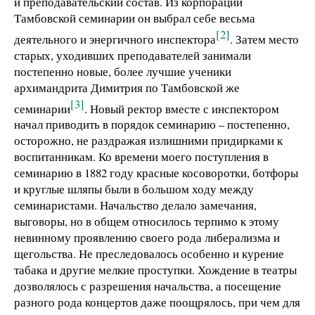
и преподавательский состав. Из корпорации
Тамбовской семинарии он выбрал себе весьма
[2]
деятельного и энергичного инспектора
. Затем место
старых, уходивших преподавателей занимали
постепенно новые, более лучшие ученики
архимандрита Димитрия по Тамбовской же
[3]
семинарии
. Новый ректор вместе с инспектором
начал приводить в порядок семинарию – постепенно,
осторожно, не раздражая излишними придирками к
воспитанникам. Ко времени моего поступления в
семинарию в 1882 году красные косоворотки, ботфоры
и круглые шляпы были в большом ходу между
семинаристами. Начальство делало замечания,
выговоры, но в общем относилось терпимо к этому
невинному проявлению своего рода либерализма и
щегольства. Не преследовалось особенно и курение
табака и другие мелкие проступки. Хождение в театры
дозволялось с разрешения начальства, а посещение
разного рода концертов даже поощрялось, при чем для