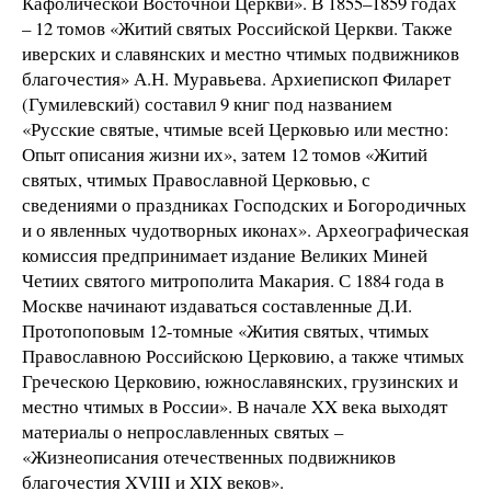
Кафолической Восточной Церкви». В 1855–1859 годах
– 12 томов «Житий святых Российской Церкви. Также
иверских и славянских и местно чтимых подвижников
благочестия» А.Н. Муравьева. Архиепископ Филарет
(Гумилевский) составил 9 книг под названием
«Русские святые, чтимые всей Церковью или местно:
Опыт описания жизни их», затем 12 томов «Житий
святых, чтимых Православной Церковью, с
сведениями о праздниках Господских и Богородичных
и о явленных чудотворных иконах». Археографическая
комиссия предпринимает издание Великих Миней
Четиих святого митрополита Макария. С 1884 года в
Москве начинают издаваться составленные Д.И.
Протопоповым 12-томные «Жития святых, чтимых
Православною Российскою Церковию, а также чтимых
Греческою Церковию, южнославянских, грузинских и
местно чтимых в России». В начале XX века выходят
материалы о непрославленных святых –
«Жизнеописания отечественных подвижников
благочестия XVIII и XIX веков».