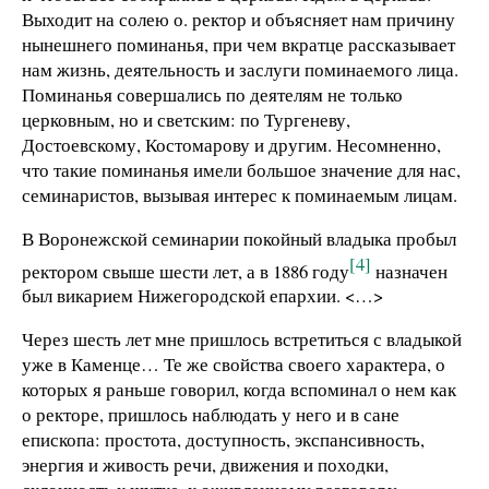
Выходит на солею о. ректор и объясняет нам причину
нынешнего поминанья, при чем вкратце рассказывает
нам жизнь, деятельность и заслуги поминаемого лица.
Поминанья совершались по деятелям не только
церковным, но и светским: по Тургеневу,
Достоевскому, Костомарову и другим. Несомненно,
что такие поминанья имели большое значение для нас,
семинаристов, вызывая интерес к поминаемым лицам.
В Воронежской семинарии покойный владыка пробыл
[4]
ректором свыше шести лет, а в 1886 году
назначен
был викарием Нижегородской епархии. <…>
Через шесть лет мне пришлось встретиться с владыкой
уже в Каменце… Те же свойства своего характера, о
которых я раньше говорил, когда вспоминал о нем как
о ректоре, пришлось наблюдать у него и в сане
епископа: простота, доступность, экспансивность,
энергия и живость речи, движения и походки,