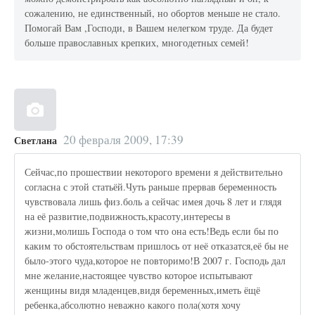
сожалению, не единственный, но обортов меньше не стало.
Помогай Вам ,Господи, в Вашем нелегком труде. Да будет
больше православных крепких, многодетных семей!
20 февраля 2009, 17:39
Светлана
Сейчас,по прошествии некоторого времени я действительно
согласна с этой статьёй.Чуть раньше прервав беременность
чувствовала лишь физ.боль а сейчас имея дочь 8 лет и глядя
на её развитие,подвижность,красоту,интересы в
жизни,молишь Господа о том что она есть!Ведь если бы по
каким то обстоятельствам пришлось от неё отказатся,её бы не
было-этого чуда,которое не повторимо!В 2007 г. Господь дал
мне желание,настоящее чувство которое испытывают
женщины видя младенцев,видя беременных,иметь ёщё
ребенка,абсолютно неважно какого пола(хотя хочу