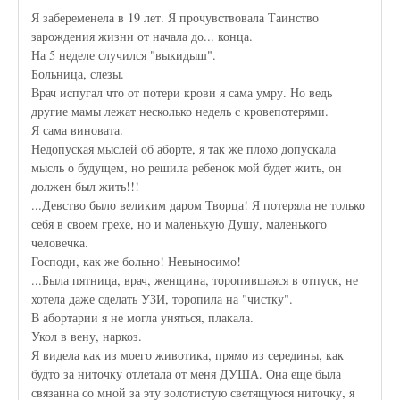
Я забеременела в 19 лет. Я прочувствовала Таинство
зарождения жизни от начала до... конца.
На 5 неделе случился "выкидыш".
Больница, слезы.
Врач испугал что от потери крови я сама умру. Но ведь
другие мамы лежат несколько недель с кровепотерями.
Я сама виновата.
Недопуская мыслей об аборте, я так же плохо допускала
мысль о будущем, но решила ребенок мой будет жить, он
должен был жить!!!
...Девство было великим даром Творца! Я потеряла не только
себя в своем грехе, но и маленькую Душу, маленького
человечка.
Господи, как же больно! Невыносимо!
...Была пятница, врач, женщина, торопившаяся в отпуск, не
хотела даже сделать УЗИ, торопила на "чистку".
В абортарии я не могла уняться, плакала.
Укол в вену, наркоз.
Я видела как из моего животика, прямо из середины, как
будто за ниточку отлетала от меня ДУША. Она еще была
связанна со мной за эту золотистую светящуюся ниточку, я