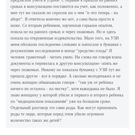
сроках в консультацию поставится на учет, как положенно, а
мне тут же сказали не спросив ни о чем "и что теперь - на
аборт". Я ответила конечно же нет, а сама была просто в
шоке. Со вторым ребенком, наученная горьким опытом,
пошла не на ранних сроках и через знакомых. Но и здесь
попала на откровенные издевательства. Мало того, на УЗИ
меня обозвали последними словами и написали в бумажке с
результатами исследования в конце "уродство плода".Я
человек грамотный - читать умею. Ни слова ни говоря взяла
документы и перевелась в другую консультацию- опять же
через знакомых. Никому не показала бумажку с УЗИ тут же
прошла другое - все в порядке. А сколько молоденьких и не
очень женщин обманывали говоря - "там уж от ребенка
ничего не осталось - на чистку", хотя выкидыша не было. Я
знаю женщину у которой убили и первого и второго ребенка
по "медицинским показаниям" уже на большом сроке.
Отдельный разговор это сами роды. Как могут принимать
роды те люди, которые перед этим убили огромное
количество таких же детей?