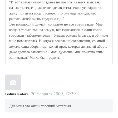
"И вот врач-гинеколог (даже не поворачивается язык так
называть ее), еще даже не сделав теста, стала уговаривать
жену пойти на аборт, говоря, что она еще молода, что
растить детей очень трудно и т.д."
Это вопиющий случай, но далеко не все врачи такие. Мне,
когда я только вышла замуж, все гинекологи в один голос
говорили -забеременеешь - будешь рожать (правда, я об ином
и не помышляла). И когда я лежала на сохранении, со мной
лежала одна абортница, так ей врач, которая делала ей аборт,
даже сделала замечание - мол, думаешь, мне приятно этим
заниматься? Могла бы и родить...
20 февраля 2009, 17:39
Galina Kotova
Для меня это очень хороший материал