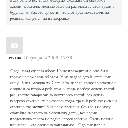
Если бы это все знали молодые, скольких бы ошибок в
жизни избежали, меньше было бы расплаты за свои грехи в
будующим. Как это донести, что этот грех может лечь на
родившихся детей на их здоровье.
20 февраля 2009, 17:39
Татьяна
Я год назад сделала аборт. Но не проходит дня, что бы я
горько не пожалела об этом. У меня двое детей ,старшему
сыну 18 лет, младшему 7 лет. Мне делали кесарево сечение и
с одим и со вторым ребенком, и когда я забеременела третий
раз, честно говоря очень испугалась третий раз делать
кесарево сечение, мне казалось тогда, третий ребенок (как ни
страшно это звучит) был не ко времени. Сейчас я не могу
спокойно смотреть на маленьких детей, все время
представляю своего не родившегося ребенка. Очень поздно
пониаешь , что сделал непоправимое . Я до сих пор не