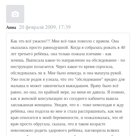
20 февраля 2009, 17:39
Анна
Как это всё ужасно!!! Мне всё-таки повезло с врачом. Она
оказалась просто равнодушной. Когда я собралась рожать в 40
лет третьего ребёнка, она только пожала плечами - как
хочешь. Выписала какое-то направление на обследование - по
инструкции полагается. Через какое-то время спросила,
обследовалась ли я. Мне было некогда, и она махнула рукой.
Уже после родов я узнала, что это "обследование" вредно для
малыша и может закончиться выкидышем. Врачу было всё
равно, но она, по крайней мере, на меня не давила. Я помню,
как в женской консультации из соседнего кабинета вышла
заплаканная женщина. Увидев, что я - тоже немолодая и жду
ребёнка, она подсела ко мне и стала расспрашивать, как моя
врач относится к моей беременности, и пожаловалась, что её
врач просто обругала, сказала, что в таком возрасте
невозможно родить здорового ребёнка, наговорила всяких