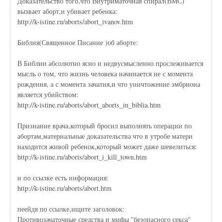
Доказательство того,что Внутриматочная спирал(ВМС)
вызвает аборт,и убивает ребенка:
http://k-istine.ru/aborts/abort_ivanov.htm
Библия(Священное Писание )об аборте:
В Библии абсолютно ясно и недвусмысленно прослеживается
мысль о том, что жизнь человека начинается не с момента
рождения, а с момента зачатия,и что уничтожение эмбриона
является убийством:
http://k-istine.ru/aborts/abort_aborts_in_biblia.htm
Признание врача,который бросил выполнять операции по
абортам,материальные доказательства что в утробе матери
находится живой ребенок,который может даже шевелиться:
http://k-istine.ru/aborts/abort_i_kill_town.htm
и по ссылке есть информация:
http://k-istine.ru/aborts/abort.htm
пеейдя по ссылке,ищите заголовок:
Противозачаточные средства и мифы "безопасного секса"