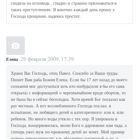
сходила на исповедь , стыдно и страшно признаваться в
таких преступлениях. Я конечно каждый день прошу у
Господа прощение, надеюсь простит.
20 февраля 2009, 17:39
Елена
Храни Вас Господь, отец Павел. Спасибо за Ваши труды.
Пишет Вам раба Божия Елена. Если бы 17 лет назад до моего
сознания мог достучаться хоть кто-нибудь(или я бы его сама
открыла) с информацией о черезвычайном вреде обортов, то
не была бы я сейчас бесплодна. Хотя врачей Бог посылал как
раз честных. А вот возлюбленного Господь послал, в
испытание, не любящего детей и категоричного: или я, или
ребенок. Но много воды утекло с тех пор. Я уверовала в
Господа, вооцерковилась, молю Бога о даровании нам чада, а
(теперь уже) муж по-прежнему детей не хочет. Мой пример
можно демонстрироать как абсолютно наглядный и он, к