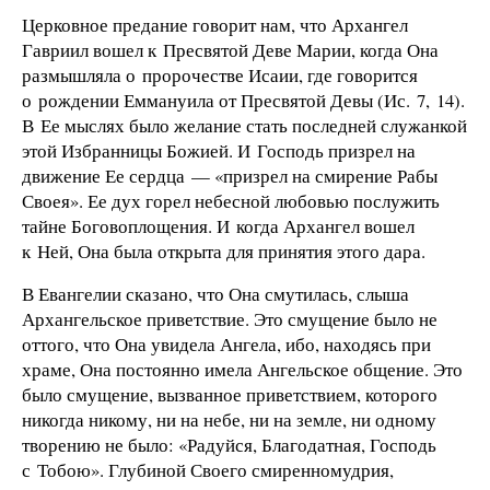
Церковное предание говорит нам, что Архангел
Гавриил вошел к Пресвятой Деве Марии, когда Она
размышляла о пророчестве Исаии, где говорится
о рождении Еммануила от Пресвятой Девы (Ис. 7, 14).
В Ее мыслях было желание стать последней служанкой
этой Избранницы Божией. И Господь призрел на
движение Ее сердца — «призрел на смирение Рабы
Своея». Ее дух горел небесной любовью послужить
тайне Боговоплощения. И когда Архангел вошел
к Ней, Она была открыта для принятия этого дара.
В Евангелии сказано, что Она смутилась, слыша
Архангельское приветствие. Это смущение было не
оттого, что Она увидела Ангела, ибо, находясь при
храме, Она постоянно имела Ангельское общение. Это
было смущение, вызванное приветствием, которого
никогда никому, ни на небе, ни на земле, ни одному
творению не было: «Радуйся, Благодатная, Господь
с Тобою». Глубиной Своего смиренномудрия,