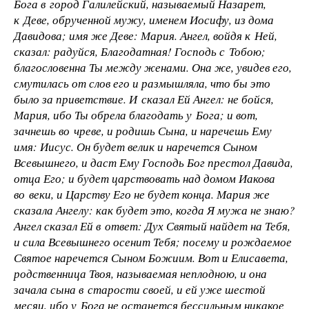
Бога в город Галилейский, называемый Назарет,
к Деве, обрученной мужу, именем Иосифу, из дома
Давидова; имя же Деве: Мария. Ангел, войдя к Ней,
сказал: радуйся, Благодатная! Господь с Тобою;
благословенна Ты между женами. Она же, увидев его,
смутилась от слов его и размышляла, что бы это
было за приветствие. И сказал Ей Ангел: не бойся,
Мария, ибо Ты обрела благодать у Бога; и вот,
зачнешь во чреве, и родишь Сына, и наречешь Ему
имя: Иисус. Он будет велик и наречется Сыном
Всевышнего, и даст Ему Господь Бог престол Давида,
отца Его; и будет царствовать над домом Иакова
во веки, и Царству Его не будет конца. Мария же
сказала Ангелу: как будет это, когда Я мужа не знаю?
Ангел сказал Ей в ответ: Дух Святый найдет на Тебя,
и сила Всевышнего осенит Тебя; посему и рождаемое
Святое наречется Сыном Божиим. Вот и Елисавета,
родственница Твоя, называемая неплодною, и она
зачала сына в старости своей, и ей уже шестой
месяц, ибо у Бога не останется бессильным никакое