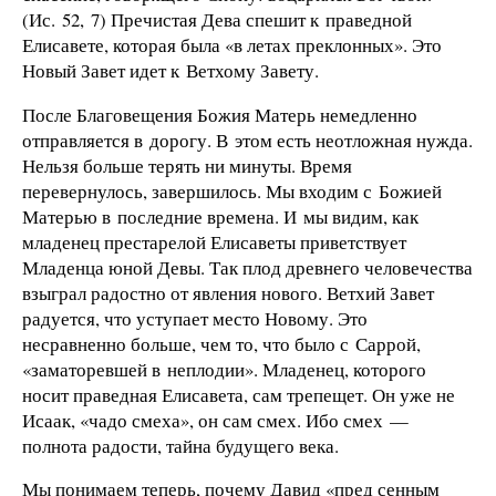
(Ис. 52, 7) Пречистая Дева спешит к праведной
Елисавете, которая была «в летах преклонных». Это
Новый Завет идет к Ветхому Завету.
После Благовещения Божия Матерь немедленно
отправляется в дорогу. В этом есть неотложная нужда.
Нельзя больше терять ни минуты. Время
перевернулось, завершилось. Мы входим с Божией
Матерью в последние времена. И мы видим, как
младенец престарелой Елисаветы приветствует
Младенца юной Девы. Так плод древнего человечества
взыграл радостно от явления нового. Ветхий Завет
радуется, что уступает место Новому. Это
несравненно больше, чем то, что было с Саррой,
«заматоревшей в неплодии». Младенец, которого
носит праведная Елисавета, сам трепещет. Он уже не
Исаак, «чадо смеха», он сам смех. Ибо смех —
полнота радости, тайна будущего века.
Мы понимаем теперь, почему Давид «пред сенным