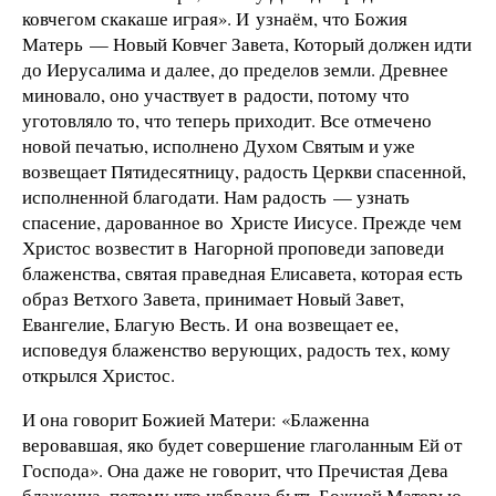
ковчегом скакаше играя». И узнаём, что Божия
Матерь — Новый Ковчег Завета, Который должен идти
до Иерусалима и далее, до пределов земли. Древнее
миновало, оно участвует в радости, потому что
уготовляло то, что теперь приходит. Все отмечено
новой печатью, исполнено Духом Святым и уже
возвещает Пятидесятницу, радость Церкви спасенной,
исполненной благодати. Нам радость — узнать
спасение, дарованное во Христе Иисусе. Прежде чем
Христос возвестит в Нагорной проповеди заповеди
блаженства, святая праведная Елисавета, которая есть
образ Ветхого Завета, принимает Новый Завет,
Евангелие, Благую Весть. И она возвещает ее,
исповедуя блаженство верующих, радость тех, кому
открылся Христос.
И она говорит Божией Матери: «Блаженна
веровавшая, яко будет совершение глаголанным Ей от
Господа». Она даже не говорит, что Пречистая Дева
блаженна, потому что избрана быть Божией Матерью.