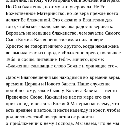
Но Она блаженна, потому что уверовала. Не Ее
Божественное Материнство, но Ее вера прежде всего
делает Ее блаженной. Это сказано в Евангелии для
того, чтобы мы знали, как велика радость веровать.
Веровать не меньшее блаженство, чем зачатие Самого
Сына Божия. Какая непостижимая сила в вере!
Христос не говорит ничего другого, когда некая жена
возвысила глас из народа: «Блаженно чрево, носившее
Тебя, и сосцы, питавшие Тебя». Ничего, кроме:
«Блаженны слышащие слово Божие и хранящие его».
Даром Благовещения мы находимся во времени веры,
времени Церкви и Нового Завета. Наше служение
подобно тому, какое было у Ковчега Завета — нести
Превечное Слово. Каждый из нас по мере его сил
призван идти вслед за Божией Матерью ко всему, что
есть древнее и ветхое, и нести надежду и крест, чтобы
род человеческий вострепетал от радости
о приближении к нему Господа. Мы знаем, что не мы