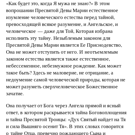
«Как будет это, когда Я мужа не знаю?» В этом
вопрошании Пресвятой Девы Марии естественное
изумление человеческого естества перед тайной,
превосходящей всякое разумение, и Ангельское, и
человеческое — даже для Той, Которая избрана
исполнить эту тайну. Незыблемым законом для
Пресвятой Девы Марии является Ее Приснодевство,
Она не может отступить от него. И неотъемлемым
законом естества является также естественное,
небессеменное, небезмужное рождение. Как может
такое быть? Здесь не маловерие, не отрицание, а
недоумение самой человеческой природы, которая не
может разуметь сверхчеловеческое Божественное
зачатие.
Она получает от Бога через Ангела прямой и ясный
ответ, в котором раскрывается тайна Боговоплощения
и тайна Пресвятой Троицы: «Дух Святый найдет на Тя
и сила Вышняго осенит Тя». В этих словах говорится
о тайне Отца, превечно рождающего Сына и