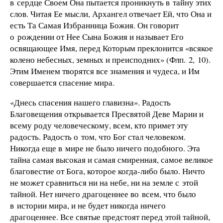
в сердце Своем Она пытается проникнуть в тайну этих
слов. Читая Ее мысли, Архангел отвечает Ей, что Она и
есть Та Самая Избранница Божия. Он говорит
о рождении от Нее Сына Божия и называет Его
освящающее Имя, перед Которым преклонится «всякое
колено небесных, земных и преисподних» (Флп. 2, 10).
Этим Именем творятся все знамения и чудеса, и Им
совершается спасение мира.
«Днесь спасения нашего главизна». Радость
Благовещения открывается Пресвятой Деве Марии и
всему роду человеческому, всем, кто примет эту
радость. Радость о том, что Бог стал человеком.
Никогда еще в мире не было ничего подобного. Эта
тайна самая высокая и самая смиренная, самое великое
благовестие от Бога, которое когда-либо было. Ничто
не может сравниться ни на небе, ни на земле с этой
тайной. Нет ничего драгоценнее во всем, что было
в истории мира, и не будет никогда ничего
драгоценнее. Все святые предстоят перед этой тайной,