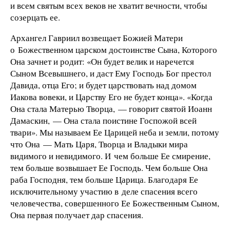
и всем святым всех веков не хватит вечности, чтобы
созерцать ее.
Архангел Гавриил возвещает Божией Матери
о Божественном царском достоинстве Сына, Которого
Она зачнет и родит: «Он будет велик и наречется
Сыном Всевышнего, и даст Ему Господь Бог престол
Давида, отца Его; и будет царствовать над домом
Иакова вовеки, и Царству Его не будет конца». «Когда
Она стала Матерью Творца, — говорит святой Иоанн
Дамаскин, — Она стала поистине Госпожой всей
твари». Мы называем Ее Царицей неба и земли, потому
что Она — Мать Царя, Творца и Владыки мира
видимого и невидимого. И чем больше Ее смирение,
тем больше возвышает Ее Господь. Чем больше Она
раба Господня, тем больше Царица. Благодаря Ее
исключительному участию в деле спасения всего
человечества, совершенного Ее Божественным Сыном,
Она первая получает дар спасения.