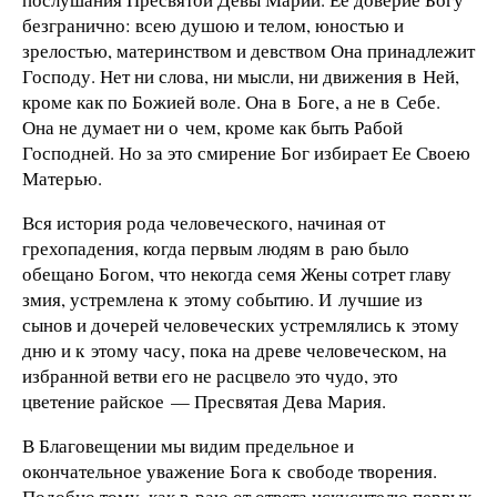
безгранично: всею душою и телом, юностью и
зрелостью, материнством и девством Она принадлежит
Господу. Нет ни слова, ни мысли, ни движения в Ней,
кроме как по Божией воле. Она в Боге, а не в Себе.
Она не думает ни о чем, кроме как быть Рабой
Господней. Но за это смирение Бог избирает Ее Своею
Матерью.
Вся история рода человеческого, начиная от
грехопадения, когда первым людям в раю было
обещано Богом, что некогда семя Жены сотрет главу
змия, устремлена к этому событию. И лучшие из
сынов и дочерей человеческих устремлялись к этому
дню и к этому часу, пока на древе человеческом, на
избранной ветви его не расцвело это чудо, это
цветение райское — Пресвятая Дева Мария.
В Благовещении мы видим предельное и
окончательное уважение Бога к свободе творения.
Подобно тому, как в раю от ответа искусителю первых