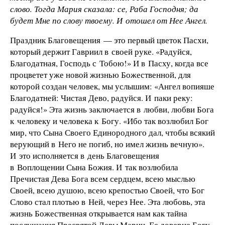
слово. Тогда Мария сказала: се, Раба Господня; да
будет Мне по слову твоему. И отошел от Нее Ангел.
Праздник Благовещения — это первый цветок Пасхи,
который держит Гавриил в своей руке. «Радуйся,
Благодатная, Господь с Тобою!» И в Пасху, когда все
процветет уже новой жизнью Божественной, для
которой создан человек, мы услышим: «Ангел вопияше
Благодатней: Чистая Дево, радуйся. И паки реку:
радуйся!» Эта жизнь заключается в любви, любви Бога
к человеку и человека к Богу. «Ибо так возлюбил Бог
мир, что Сына Своего Единородного дал, чтобы всякий
верующий в Него не погиб, но имел жизнь вечную».
И это исполняется в день Благовещения
в Воплощении Сына Божия. И так возлюбила
Пречистая Дева Бога всем сердцем, всею мыслью
Своей, всею душою, всею крепостью Своей, что Бог
Слово стал плотью в Ней, через Нее. Эта любовь, эта
жизнь Божественная открывается нам как тайна
послушания Пресвятой Девы Марии. Ее доверие Богу