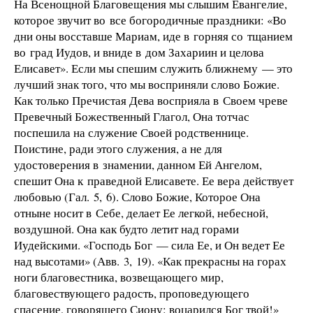
На Всенощной Благовещения мы слышим Евангелие,
которое звучит во все богородичные праздники: «Во
дни оны восставше Мариам, иде в горняя со тщанием
во град Иудов, и вниде в дом Захариин и целова
Елисавет». Если мы спешим служить ближнему — это
лучший знак того, что мы восприняли слово Божие.
Как только Пречистая Дева восприяла в Своем чреве
Превечный Божественный Глагол, Она тотчас
поспешила на служение Своей родственнице.
Поистине, ради этого служения, а не для
удостоверения в знамении, данном Ей Ангелом,
спешит Она к праведной Елисавете. Ее вера действует
любовью (Гал. 5, 6). Слово Божие, Которое Она
отныне носит в Себе, делает Ее легкой, небесной,
воздушной. Она как будто летит над горами
Иудейскими. «Господь Бог — сила Ее, и Он ведет Ее
над высотами» (Авв. 3, 19). «Как прекрасны на горах
ноги благовестника, возвещающего мир,
благовествующего радость, проповедующего
спасение, говорящего Сиону: воцарился Бог твой!»