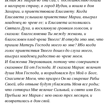
в нагорную страну, в город Иудин, и вошла в дом
Захарии, и приветствовала Елисавету. Когда
Елисавета услышала приветствие Марии, взыграл
младенец во чреве ее; и Елисавета исполнилась
Святаго Духа, и воскликнула громким голосом, и
сказала: благословенна Ты между женами, и
благословен плод чрева Твоего! И откуда это мне, что
пришла Матерь Господа моего ко мне? Ибо когда
голос приветствия Твоего дошел до слуха моего,
взыграл младенец радостно во чреве моем.
И блаженна Уверовавшая, потому что совершится
сказанное Ей от Господа. И сказала Мария: величит
душа Моя Господа, и возрадовался дух Мой о Боге,
Спасителе Моем, что призрел Он на смирение Рабы
Своей, ибо отныне будут ублажать Меня все роды;
что сотворил Мне величие Сильный, и свято имя Его.
Пребыла же Мария с нею около трех месяцев, и
возвратилась в дом свой.