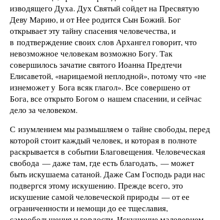
изводящего Духа. Дух Святый сойдет на Пресвятую
Деву Марию, и от Нее родится Сын Божий. Бог
открывает эту тайну спасения человечества, и
в подтверждение своих слов Архангел говорит, что
невозможное человекам возможно Богу. Так
совершилось зачатие святого Иоанна Предтечи
Елисаветой, «нарицаемой неплодной», потому что «не
изнеможет у Бога всяк глагол». Все совершено от
Бога, все открыто Богом о нашем спасении, и сейчас
дело за человеком.
С изумлением мы размышляем о тайне свободы, перед
которой стоит каждый человек, и которая в полноте
раскрывается в событии Благовещения. Человеческая
свобода — даже там, где есть благодать, — может
быть искушаема сатаной. Даже Сам Господь ради нас
подвергся этому искушению. Прежде всего, это
искушение самой человеческой природы — от ее
ограниченности и немощи до ее тщеславия,
самообольщения и гордости. Искушение маловерием,