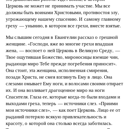
Церковь не может не принимать участие. Мы все
должны быть воинами Христовыми, противостоя злу,
угрожающему нашему спасению. И самому главному
греху — унынию, в котором все грехи, вместе взятые.
Мы слышим сегодня в Евангелии рассказ о грешной
женщине. «Господи, яже во многие грехи впадшая
жена, — воспоет о ней Церковь в Великую Среду, —
Твое ощутившая Божество, мироносицы вземше чин,
рыдающи миро Тебе прежде погребения приносит».
Она стоит, эта женщина, исполненная смирения,
позади Христа, не смея взглянуть Ему в лицо. Она
слезами омывает Ему ноги, и волосами своими отирает
их. И она возливает драгоценное миро на ноги
Спасителя. Глаза ее, которые когда-то были входами и
выходами греха, теперь — источники слез. «Приими
мои источники слез», — как поет Церковь. Лицо ее от
рыданий потеряло всякую привлекательность и
красоту, о которой она столько всегда заботилась.