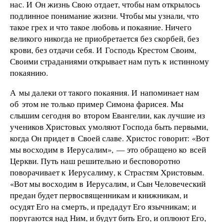
нас. И Он жизнь Свою отдает, чтобы нам открылось
подлинное понимание жизни. Чтобы мы узнали, что
такое грех и что такое любовь и покаяние. Ничего
великого никогда не приобретается без скорбей, без
крови, без отдачи себя. И Господь Крестом Своим,
Своими страданиями открывает нам путь к истинному
покаянию.
А мы далеки от такого покаяния. И напоминает нам
об этом не только пример Симона фарисея. Мы
слышим сегодня во втором Евангелии, как лучшие из
учеников Христовых умоляют Господа быть первыми,
когда Он придет в Своей славе. Христос говорит: «Вот
мы восходим в Иерусалим», — это обращено ко всей
Церкви. Путь наш решительно и бесповоротно
поворачивает к Иерусалиму, к Страстям Христовым.
«Вот мы восходим в Иерусалим, и Сын Человеческий
предан будет первосвященникам и книжникам, и
осудят Его на смерть, и предадут Его язычникам; и
поругаются над Ним, и будут бить Его, и оплюют Его,