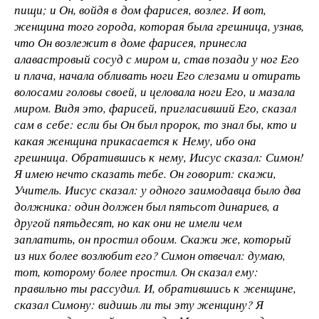
пищи; и Он, войдя в дом фарисея, возлег. И вот,
женщина того города, которая была грешница, узнав,
что Он возлежит в доме фарисея, принесла
алавастровый сосуд с миром и, став позади у ног Его
и плача, начала обливать ноги Его слезами и отирать
волосами головы своей, и целовала ноги Его, и мазала
миром. Видя это, фарисей, пригласивший Его, сказал
сам в себе: если бы Он был пророк, то знал бы, кто и
какая женщина прикасается к Нему, ибо она
грешница. Обратившись к нему, Иисус сказал: Симон!
Я имею нечто сказать тебе. Он говорит: скажи,
Учитель. Иисус сказал: у одного заимодавца было два
должника: один должен был пятьсот динариев, а
другой пятьдесят, но как они не имели чем
заплатить, он простил обоим. Скажи же, который
из них более возлюбит его? Симон отвечал: думаю,
тот, которому более простил. Он сказал ему:
правильно ты рассудил. И, обратившись к женщине,
сказал Симону: видишь ли ты эту женщину? Я