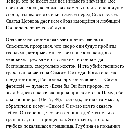
Теперь это не имеет для нее никакого значения. Все
прежние грехи, которые как камень носила она в душе
своей, изливаются сейчас плачем перед Спасителем.
Святая Церковь дает нам образ кающейся и любящей
Господа человеческой души.
Она слезами своими омывает пречистые ноги
Спасителя, прозревая, что скоро они будут пробиты
гвоздями, которые есть ее грехи и грехи каждого
человека. Грех кажется сладким, но он всегда
беспощадно, смертельно жесток. И эта убийственность
греха направлена на Самого Господа. Когда она так
предстоит пред Господом, другой человек — Симон
фарисей — думает: «Если бы Он был пророк, то
знал бы, кто и какая женщина прикасается к Нему, ибо
она грешница» (Лк. 7, 39). Господь, читая его мысли,
обратился к нему: «Симон! Я имею нечто сказать
тебе». Он говорит, что эта женщина действительно
грешница, но — прощенная. Это значит, что она
глубоко покаявшаяся грешница. Глубина ее покаяния