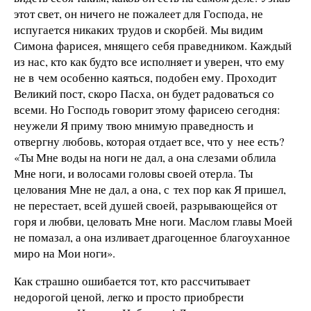
этот свет, он ничего не пожалеет для Господа, не
испугается никаких трудов и скорбей. Мы видим
Симона фарисея, мнящего себя праведником. Каждый
из нас, кто как будто все исполняет и уверен, что ему
не в чем особенно каяться, подобен ему. Проходит
Великий пост, скоро Пасха, он будет радоваться со
всеми. Но Господь говорит этому фарисею сегодня:
неужели Я приму твою мнимую праведность и
отвергну любовь, которая отдает все, что у нее есть?
«Ты Мне воды на ноги не дал, а она слезами облила
Мне ноги, и волосами головы своей отерла. Ты
целования Мне не дал, а она, с тех пор как Я пришел,
не перестает, всей душей своей, разрывающейся от
горя и любви, целовать Мне ноги. Маслом главы Моей
не помазал, а она изливает драгоценное благоуханное
миро на Мои ноги».
Как страшно ошибается тот, кто рассчитывает
недорогой ценой, легко и просто приобрести