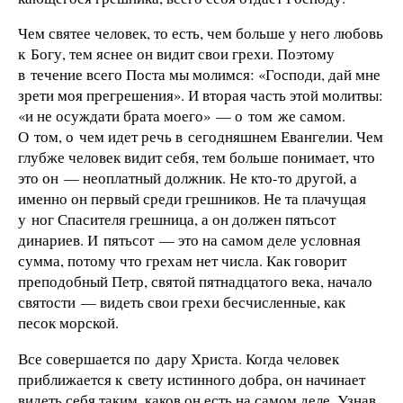
Чем святее человек, то есть, чем больше у него любовь
к Богу, тем яснее он видит свои грехи. Поэтому
в течение всего Поста мы молимся: «Господи, дай мне
зрети моя прегрешения». И вторая часть этой молитвы:
«и не осуждати брата моего» — о том же самом.
О том, о чем идет речь в сегодняшнем Евангелии. Чем
глубже человек видит себя, тем больше понимает, что
это он — неоплатный должник. Не кто-то другой, а
именно он первый среди грешников. Не та плачущая
у ног Спасителя грешница, а он должен пятьсот
динариев. И пятьсот — это на самом деле условная
сумма, потому что грехам нет числа. Как говорит
преподобный Петр, святой пятнадцатого века, начало
святости — видеть свои грехи бесчисленные, как
песок морской.
Все совершается по дару Христа. Когда человек
приближается к свету истинного добра, он начинает
видеть себя таким, каков он есть на самом деле. Узнав