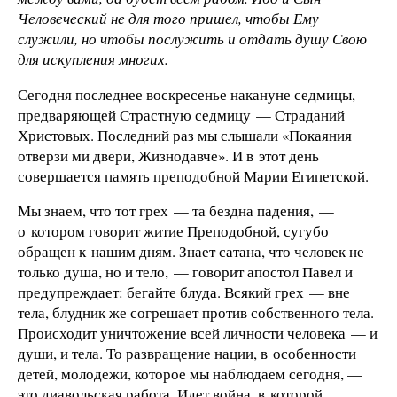
Человеческий не для того пришел, чтобы Ему
служили, но чтобы послужить и отдать душу Свою
для искупления многих.
Сегодня последнее воскресенье накануне седмицы,
предваряющей Страстную седмицу — Страданий
Христовых. Последний раз мы слышали «Покаяния
отверзи ми двери, Жизнодавче». И в этот день
совершается память преподобной Марии Египетской.
Мы знаем, что тот грех — та бездна падения, —
о котором говорит житие Преподобной, сугубо
обращен к нашим дням. Знает сатана, что человек не
только душа, но и тело, — говорит апостол Павел и
предупреждает: бегайте блуда. Всякий грех — вне
тела, блудник же согрешает против собственного тела.
Происходит уничтожение всей личности человека — и
души, и тела. То развращение нации, в особенности
детей, молодежи, которое мы наблюдаем сегодня, —
это диавольская работа. Идет война, в которой