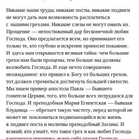
Никакие наши труды, никакие посты, никакие подвиги
не могут дать нам возможность расплатиться
с нашими грехами. Никакие слезы не могут омыть их.
Прощение — непостижимый дар бесконечной любви
Господа. Оно предлагается всем, но принимают его
только те, кто глубоко и искренне приносит покаяние.
И здесь нам открывается великая тайна: чем большие
грехи нам были прощены, тем больше мы должны
возлюбить Господа. И еще нечто совершенно
неожиданное: кто пришел к Богу от больших грехов,
тот должен стремиться достигнуть большей святости.
Мы знаем пример апостола Павла — бывшего
гонителя Церкви, того, кто больше всех потрудился для
Господа. И преподобная Мария Египетская — бывшая
блудница — обретает такую чистоту, перед которой не
может не поклониться подвизающийся всю жизнь
в подвиге поста и молитвы преподобный Зосима. И
всякий, кто узнаёт, что такое грех и как любит Господь
кающегося грешника, всего себя отдает Господу.