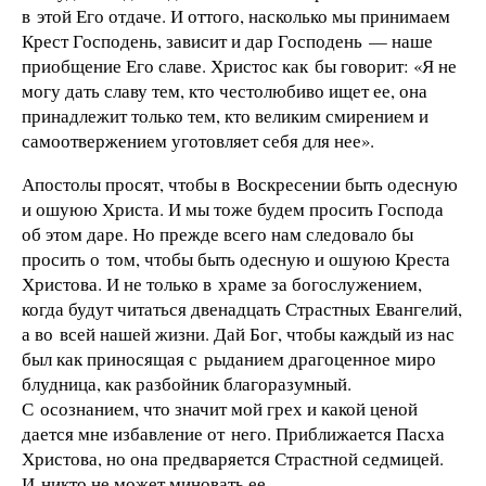
в этой Его отдаче. И оттого, насколько мы принимаем
Крест Господень, зависит и дар Господень — наше
приобщение Его славе. Христос как бы говорит: «Я не
могу дать славу тем, кто честолюбиво ищет ее, она
принадлежит только тем, кто великим смирением и
самоотвержением уготовляет себя для нее».
Апостолы просят, чтобы в Воскресении быть одесную
и ошуюю Христа. И мы тоже будем просить Господа
об этом даре. Но прежде всего нам следовало бы
просить о том, чтобы быть одесную и ошуюю Креста
Христова. И не только в храме за богослужением,
когда будут читаться двенадцать Страстных Евангелий,
а во всей нашей жизни. Дай Бог, чтобы каждый из нас
был как приносящая с рыданием драгоценное миро
блудница, как разбойник благоразумный.
С осознанием, что значит мой грех и какой ценой
дается мне избавление от него. Приближается Пасха
Христова, но она предваряется Страстной седмицей.
И никто не может миновать ее.