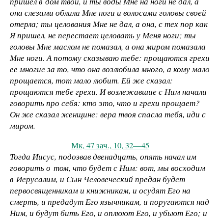
пришел в дом твой, и ты воды Мне на ноги не дал, а
она слезами облила Мне ноги и волосами головы своей
отерла; ты целования Мне не дал, а она, с тех пор как
Я пришел, не перестает целовать у Меня ноги; ты
головы Мне маслом не помазал, а она миром помазала
Мне ноги. А потому сказываю тебе: прощаются грехи
ее многие за то, что она возлюбила много, а кому мало
прощается, тот мало любит. Ей же сказал:
прощаются тебе грехи. И возлежавшие с Ним начали
говорить про себя: кто это, что и грехи прощает?
Он же сказал женщине: вера твоя спасла тебя, иди с
миром.
Мк, 47 зач., 10, 32—45
Тогда Иисус, подозвав двенадцать, опять начал им
говорить о том, что будет с Ним: вот, мы восходим
в Иерусалим, и Сын Человеческий предан будет
первосвященникам и книжникам, и осудят Его на
смерть, и предадут Его язычникам, и поругаются над
Ним, и будут бить Его, и оплюют Его, и убьют Его; и