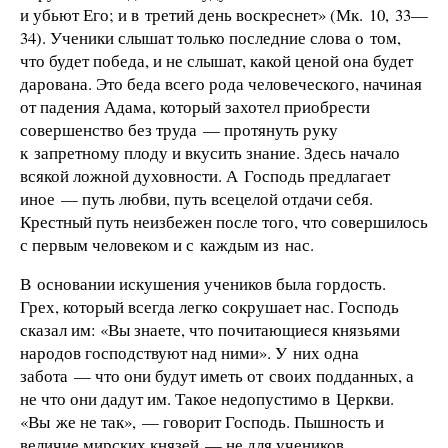
и убьют Его; и в третий день воскреснет» (Мк. 10, 33—
34). Ученики слышат только последние слова о том,
что будет победа, и не слышат, какой ценой она будет
дарована. Это беда всего рода человеческого, начиная
от падения Адама, который захотел приобрести
совершенство без труда — протянуть руку
к запретному плоду и вкусить знание. Здесь начало
всякой ложной духовности. А Господь предлагает
иное — путь любви, путь всецелой отдачи себя.
Крестный путь неизбежен после того, что совершилось
с первым человеком и с каждым из нас.
В основании искушения учеников была гордость.
Грех, который всегда легко сокрушает нас. Господь
сказал им: «Вы знаете, что почитающиеся князьями
народов господствуют над ними». У них одна
забота — что они будут иметь от своих подданных, а
не что они дадут им. Такое недопустимо в Церкви.
«Вы же не так», — говорит Господь. Пышность и
величие мирских князей — не для учеников