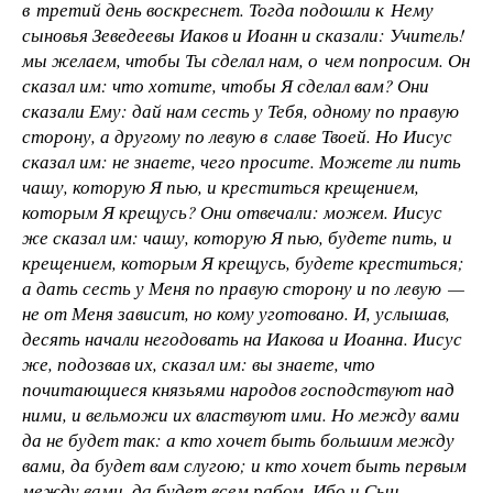
в третий день воскреснет. Тогда подошли к Нему
сыновья Зеведеевы Иаков и Иоанн и сказали: Учитель!
мы желаем, чтобы Ты сделал нам, о чем попросим. Он
сказал им: что хотите, чтобы Я сделал вам? Они
сказали Ему: дай нам сесть у Тебя, одному по правую
сторону, а другому по левую в славе Твоей. Но Иисус
сказал им: не знаете, чего просите. Можете ли пить
чашу, которую Я пью, и креститься крещением,
которым Я крещусь? Они отвечали: можем. Иисус
же сказал им: чашу, которую Я пью, будете пить, и
крещением, которым Я крещусь, будете креститься;
а дать сесть у Меня по правую сторону и по левую —
не от Меня зависит, но кому уготовано. И, услышав,
десять начали негодовать на Иакова и Иоанна. Иисус
же, подозвав их, сказал им: вы знаете, что
почитающиеся князьями народов господствуют над
ними, и вельможи их властвуют ими. Но между вами
да не будет так: а кто хочет быть большим между
вами, да будет вам слугою; и кто хочет быть первым
между вами, да будет всем рабом. Ибо и Сын