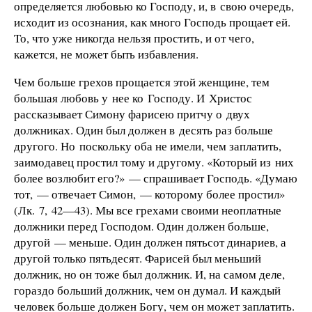
определяется любовью ко Господу, и, в свою очередь,
исходит из осознания, как много Господь прощает ей.
То, что уже никогда нельзя простить, и от чего,
кажется, не может быть избавления.
Чем больше грехов прощается этой женщине, тем
большая любовь у нее ко Господу. И Христос
рассказывает Симону фарисею притчу о двух
должниках. Один был должен в десять раз больше
другого. Но поскольку оба не имели, чем заплатить,
заимодавец простил тому и другому. «Который из них
более возлюбит его?» — спрашивает Господь. «Думаю
тот, — отвечает Симон, — которому более простил»
(Лк. 7, 42—43). Мы все грехами своими неоплатные
должники перед Господом. Один должен больше,
другой — меньше. Один должен пятьсот динариев, а
другой только пятьдесят. Фарисей был меньший
должник, но он тоже был должник. И, на самом деле,
гораздо больший должник, чем он думал. И каждый
человек больше должен Богу, чем он может заплатить.