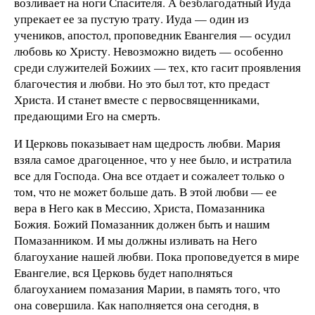
возливает на ноги Спасителя. А безблагодатный Иуда
упрекает ее за пустую трату. Иуда — один из
учеников, апостол, проповедник Евангелия — осудил
любовь ко Христу. Невозможно видеть — особенно
среди служителей Божиих — тех, кто гасит проявления
благочестия и любви. Но это был тот, кто предаст
Христа. И станет вместе с первосвященниками,
предающими Его на смерть.
И Церковь показывает нам щедрость любви. Мария
взяла самое драгоценное, что у нее было, и истратила
все для Господа. Она все отдает и сожалеет только о
том, что не может больше дать. В этой любви — ее
вера в Него как в Мессию, Христа, Помазанника
Божия. Божий Помазанник должен быть и нашим
Помазанником. И мы должны изливать на Него
благоухание нашей любви. Пока проповедуется в мире
Евангелие, вся Церковь будет наполняться
благоуханием помазания Марии, в память того, что
она совершила. Как наполняется она сегодня, в