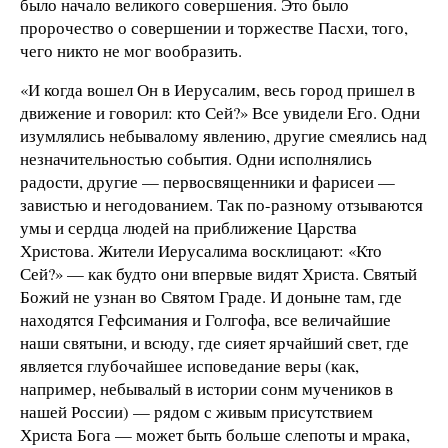
было начало великого совершения. Это было
пророчество о совершении и торжестве Пасхи, того,
чего никто не мог вообразить.
«И когда вошел Он в Иерусалим, весь город пришел в
движение и говорил: кто Сей?» Все увидели Его. Одни
изумлялись небывалому явлению, другие смеялись над
незначительностью события. Одни исполнялись
радости, другие — первосвященники и фарисеи —
завистью и негодованием. Так по-разному отзываются
умы и сердца людей на приближение Царства
Христова. Жители Иерусалима восклицают: «Кто
Сей?» — как будто они впервые видят Христа. Святый
Божий не узнан во Святом Граде. И доныне там, где
находятся Гефсимания и Голгофа, все величайшие
наши святыни, и всюду, где сияет ярчайший свет, где
является глубочайшее исповедание веры (как,
например, небывалый в истории сонм мучеников в
нашей России) — рядом с живым присутствием
Христа Бога — может быть больше слепоты и мрака,