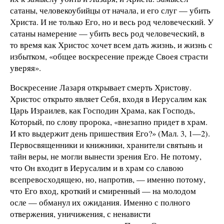
сатаны, человекоубийцы от начала, и его слуг — убить
Христа. И не только Его, но и весь род человеческий. У
сатаны намерение — убить весь род человеческий, в
то время как Христос хочет всем дать жизнь, и жизнь с
избытком, «общее воскресение прежде Своея страсти
уверяя».
Воскресение Лазаря открывает смерть Христову.
Христос открыто являет Себя, входя в Иерусалим как
Царь Израилев, как Господин Храма, как Господь,
Который, по слову пророка, «внезапно придет в храм.
И кто выдержит день пришествия Его?» (Мал. 3, 1—2).
Первосвященники и книжники, хранители святынь и
тайн веры, не могли вынести зрения Его. Не потому,
что Он входит в Иерусалим и в храм со славою
всепревосходящею, но, напротив, — именно потому,
что Его вход, кроткий и смиренный — на молодом
осле — обманул их ожидания. Именно с полного
отвержения, уничижения, с ненависти