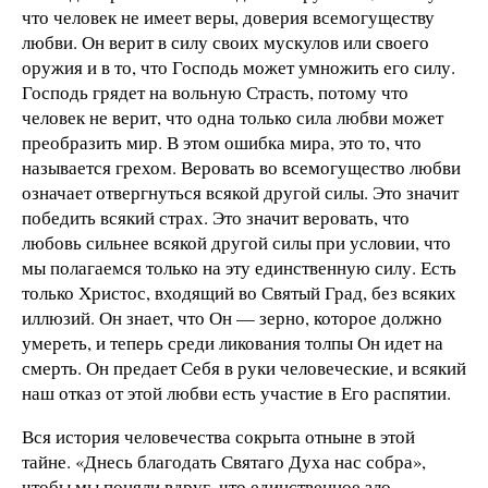
что человек не имеет веры, доверия всемогуществу
любви. Он верит в силу своих мускулов или своего
оружия и в то, что Господь может умножить его силу.
Господь грядет на вольную Страсть, потому что
человек не верит, что одна только сила любви может
преобразить мир. В этом ошибка мира, это то, что
называется грехом. Веровать во всемогущество любви
означает отвергнуться всякой другой силы. Это значит
победить всякий страх. Это значит веровать, что
любовь сильнее всякой другой силы при условии, что
мы полагаемся только на эту единственную силу. Есть
только Христос, входящий во Святый Град, без всяких
иллюзий. Он знает, что Он — зерно, которое должно
умереть, и теперь среди ликования толпы Он идет на
смерть. Он предает Себя в руки человеческие, и всякий
наш отказ от этой любви есть участие в Его распятии.
Вся история человечества сокрыта отныне в этой
тайне. «Днесь благодать Святаго Духа нас собра»,
чтобы мы поняли вдруг, что единственное зло,