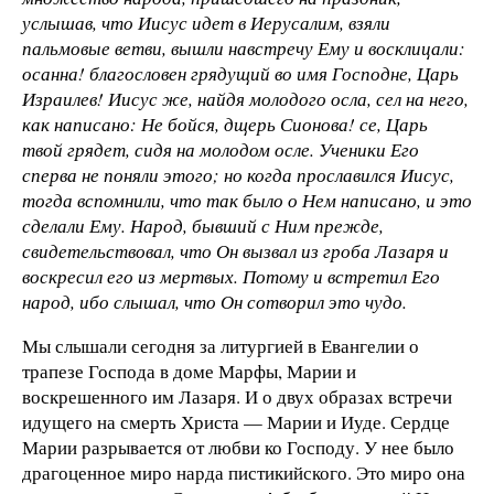
услышав, что Иисус идет в Иерусалим, взяли
пальмовые ветви, вышли навстречу Ему и восклицали:
осанна! благословен грядущий во имя Господне, Царь
Израилев! Иисус же, найдя молодого осла, сел на него,
как написано: Не бойся, дщерь Сионова! се, Царь
твой грядет, сидя на молодом осле. Ученики Его
сперва не поняли этого; но когда прославился Иисус,
тогда вспомнили, что так было о Нем написано, и это
сделали Ему. Народ, бывший с Ним прежде,
свидетельствовал, что Он вызвал из гроба Лазаря и
воскресил его из мертвых. Потому и встретил Его
народ, ибо слышал, что Он сотворил это чудо.
Мы слышали сегодня за литургией в Евангелии о
трапезе Господа в доме Марфы, Марии и
воскрешенного им Лазаря. И о двух образах встречи
идущего на смерть Христа — Марии и Иуде. Сердце
Марии разрывается от любви ко Господу. У нее было
драгоценное миро нарда пистикийского. Это миро она