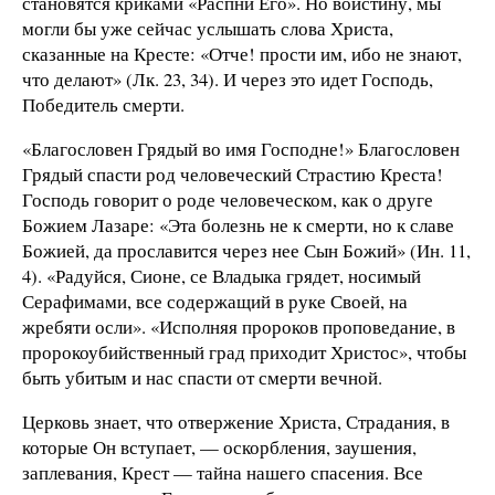
становятся криками «Распни Его». Но воистину, мы
могли бы уже сейчас услышать слова Христа,
сказанные на Кресте: «Отче! прости им, ибо не знают,
что делают» (Лк. 23, 34). И через это идет Господь,
Победитель смерти.
«Благословен Грядый во имя Господне!» Благословен
Грядый спасти род человеческий Страстию Креста!
Господь говорит о роде человеческом, как о друге
Божием Лазаре: «Эта болезнь не к смерти, но к славе
Божией, да прославится через нее Сын Божий» (Ин. 11,
4). «Радуйся, Сионе, се Владыка грядет, носимый
Серафимами, все содержащий в руке Своей, на
жребяти осли». «Исполняя пророков проповедание, в
пророкоубийственный град приходит Христос», чтобы
быть убитым и нас спасти от смерти вечной.
Церковь знает, что отвержение Христа, Страдания, в
которые Он вступает, — оскорбления, заушения,
заплевания, Крест — тайна нашего спасения. Все