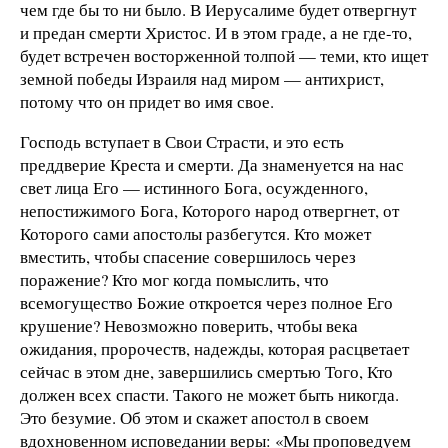
чем где бы то ни было. В Иерусалиме будет отвергнут
и предан смерти Христос. И в этом граде, а не где-то,
будет встречен восторженной толпой — теми, кто ищет
земной победы Израиля над миром — антихрист,
потому что он придет во имя свое.
Господь вступает в Свои Страсти, и это есть
преддверие Креста и смерти. Да знаменуется на нас
свет лица Его — истинного Бога, осужденного,
непостижимого Бога, Которого народ отвергнет, от
Которого сами апостолы разбегутся. Кто может
вместить, чтобы спасение совершилось через
поражение? Кто мог когда помыслить, что
всемогущество Божие откроется через полное Его
крушение? Невозможно поверить, чтобы века
ожидания, пророчеств, надежды, которая расцветает
сейчас в этом дне, завершились смертью Того, Кто
должен всех спасти. Такого не может быть никогда.
Это безумие. Об этом и скажет апостол в своем
вдохновенном исповедании веры: «Мы проповедуем