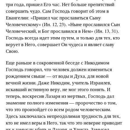
три года, пришел Его час. Нет больше препятствий
совершить чудо. Сам Господь говорит об этом в
Евангелии: «Пришел час прославиться Сыну
Человеческому» (Ин. 12, 23). «Ныне прославился Сын
Человеческий, и Бог прославился в Нем» (Ин. 13, 31).
Господь всегда идет этим путем, и только для тех, кто
верует в Него, совершает Он чудеса и являет славу
Свою.
Еще раньше в сокровенной беседе с Никодимом
Господь говорил, что человек должен измениться
рождением свыше — от воды и Духа, для новой
вечной жизни. Даже Никодим, учитель Израилев,
искавший истинную веру, не мог этого понять. И
теперь, воскресив Лазаря из мертвых, Господь дал
знамение полного изменения — пророчество о том,
что это произойдет со всем родом человеческим.
Здесь заключалась непреодолимая трудность для тех,
кто не имел веры в Него, так что это неверие приводит
их к замыслу убить и Лазаря, и Христа. Замысел