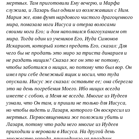
мертвых. Там приготовили Ему вечерю, и Марфа
служила, и Лазарь был одним из возлежавших с Ним.
Мария же, взяв фунт нардового чистого драгоценного
мира, помазала ноги Иисуса и отерла волосами
своими ноги Его; и дом наполнился благоуханием от
мира. Тогда один из учеников Его, Иуда Симонов
Искариот, который хотел предать Его, сказал: Для
чего бы не продать это миро за триста динариев и
не раздать нищим? Сказал же он это не потому,
чтобы заботился о нищих, но потому что был вор. Он
имел при себе денежный ящик и носил, что туда
опускали. Иисус же сказал: оставьте ее; она сберегла
это на день погребения Моего. Ибо нищих всегда
имеете с собою, а Меня не всегда. Многие из Иудеев
узнали, что Он там, и пришли не только для Иисуса,
но чтобы видеть и Лазаря, которого Он воскресил из
мертвых. Первосвященники же положили убить и
Лазаря, потому что ради него многие из Иудеев
приходили и веровали в Иисуса. На другой день
множество народа, пришедшего на праздник,