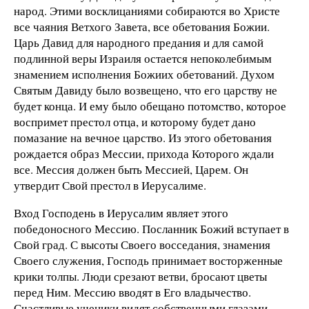
народ. Этими восклицаниями собираются во Христе
все чаяния Ветхого Завета, все обетования Божии.
Царь Давид для народного предания и для самой
подлинной веры Израиля остается непоколебимым
знамением исполнения Божиих обетований. Духом
Святым Давиду было возвещено, что его царству не
будет конца. И ему было обещано потомство, которое
воспримет престол отца, и которому будет дано
помазание на вечное царство. Из этого обетования
рождается образ Мессии, прихода Которого ждали
все. Мессия должен быть Мессией, Царем. Он
утвердит Свой престол в Иерусалиме.
Вход Господень в Иерусалим являет этого
победоносного Мессию. Посланник Божий вступает в
Свой град. С высоты Своего восседания, знамения
Своего служения, Господь принимает восторженные
крики толпы. Люди срезают ветви, бросают цветы
перед Ним. Мессию вводят в Его владычество.
Счастливые ученики видят собственными глазами