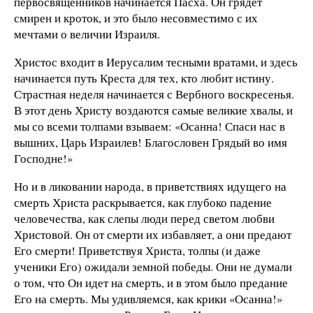
первосвященников начинается Пасха. Он грядет
смирен и кроток, и это было несовместимо с их
мечтами о величии Израиля.
Христос входит в Иерусалим тесными вратами, и здесь
начинается путь Креста для тех, кто любит истину.
Страстная неделя начинается с Вербного воскресенья.
В этот день Христу воздаются самые великие хвалы, и
мы со всеми толпами взываем: «Осанна! Спаси нас в
вышних, Царь Израилев! Благословен Грядый во имя
Господне!»
Но и в ликовании народа, в приветствиях идущего на
смерть Христа раскрывается, как глубоко падение
человечества, как слепы люди перед светом любви
Христовой. Он от смерти их избавляет, а они предают
Его смерти! Приветствуя Христа, толпы (и даже
ученики Его) ожидали земной победы. Они не думали
о том, что Он идет на смерть, и в этом было предание
Его на смерть. Мы удивляемся, как крики «Осанна!»