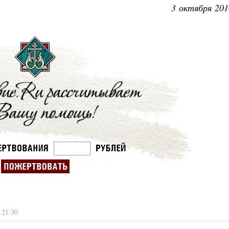
3 октября 201
Великомученик Георгий Победоносец. Н
святого
Роман Котов
Как найти своё место в жизни
Кирилл Мурышев
 21:30