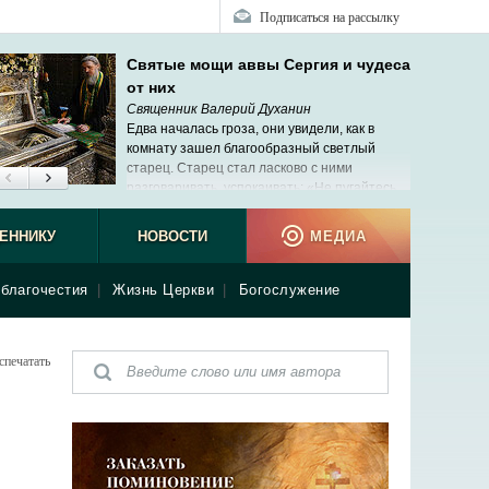
Подписаться на рассылку
Святые мощи аввы Сергия и чудеса
от них
Священник Валерий Духанин
Едва началась гроза, они увидели, как в
комнату зашел благообразный светлый
старец. Старец стал ласково с ними
разговаривать, успокаивать: «Не пугайтесь,
мама скоро придет».
ЕННИКУ
НОВОСТИ
МЕДИА
благочестия
|
Жизнь Церкви
|
Богослужение
спечатать