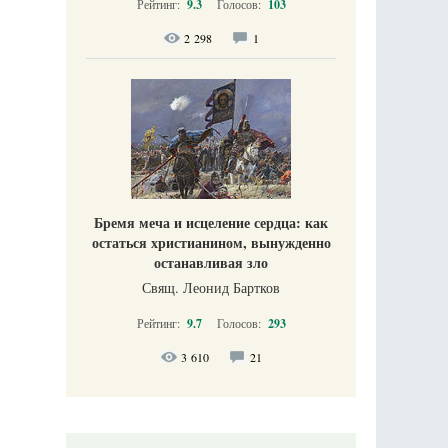
Рейтинг:
9.3
Голосов:
103
2 298
1
Бремя меча и исцеление сердца: как
остаться христианином, вынужденно
останавливая зло
Свящ. Леонид Бартков
Рейтинг:
9.7
Голосов:
293
3 610
21