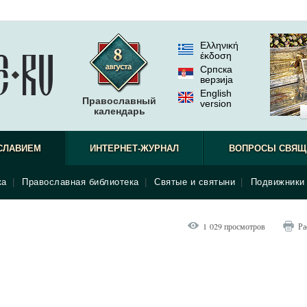
Ελληνική
έκδοση
Српска
верзиjа
English
Православный
version
календарь
СЛАВИЕМ
ИНТЕРНЕТ-ЖУРНАЛ
ВОПРОСЫ СВЯЩ
ка
|
Православная библиотека
|
Святые и святыни
|
Подвижники 
1 029 просмотров
Ра