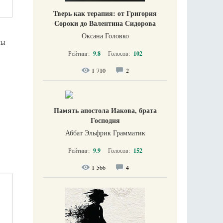
Тверь как терапия: от Григория
Сороки до Валентина Сидорова
Оксана Головко
ны
Рейтинг:
9.8
Голосов:
102
1 710
2
Память апостола Иакова, брата
Господня
Аббат Эльфрик Грамматик
Рейтинг:
9.9
Голосов:
152
1 566
4