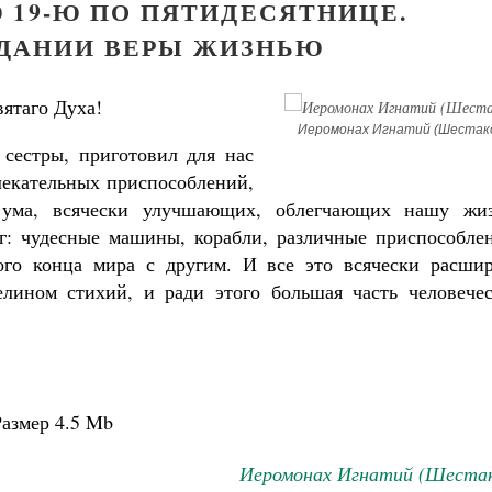
 19-Ю ПО ПЯТИДЕСЯТНИЦЕ.
ДАНИИ ВЕРЫ ЖИЗНЬЮ
ятаго Духа!
Иеромонах Игнатий (Шестак
сестры, приготовил для нас
лекательных приспособлений,
о ума, всячески улучшающих, облегчающих нашу жиз
аг: чудесные машины, корабли, различные приспособлен
ого конца мира с другим. И все это всячески расшир
елином стихий, и ради этого большая часть человечес
азмер
4.5 Mb
Иеромонах Игнатий (Шестак