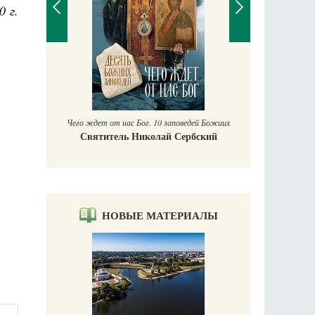
0 г.
П
Е
аучись у
Чего ждет от нас Бог. 10 заповедей Божиих
Святитель Николай Сербский
НОВЫЕ МАТЕРИАЛЫ