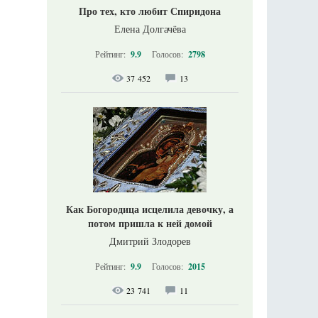
Про тех, кто любит Спиридона
Елена Долгачёва
Рейтинг:
9.9
Голосов:
2798
37 452
13
Как Богородица исцелила девочку, а
потом пришла к ней домой
Дмитрий Злодорев
Рейтинг:
9.9
Голосов:
2015
23 741
11