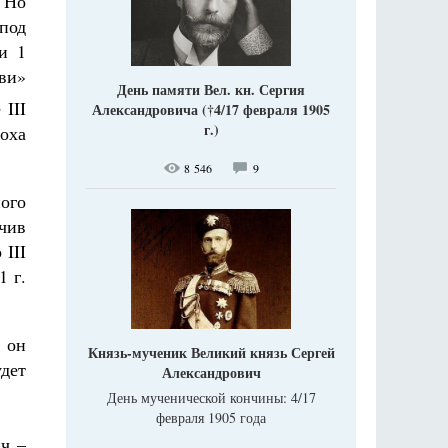
 Но
под
и 1
ви»
День памяти Вел. кн. Сергия
 III
Александровича (†4/17 февраля 1905
г.)
оха
8 546
9
ного
чив
 III
1 г.
 он
Князь-мученик Великий князь Сергей
удет
Александрович
День мученической кончины: 4/17
февраля 1905 года
ич –