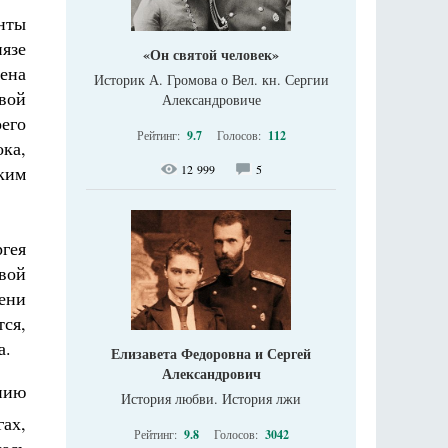
енты
язе
«Он святой человек»
ена
Историк А. Громова о Вел. кн. Сергии
вой
Александровиче
его
Рейтинг:
9.7
Голосов:
112
ока,
12 999
5
иким
гея
овой
ени
тся,
а.
Елизавета Федоровна и Сергей
Александрович
нию
История любви. История лжи
ах,
Рейтинг:
9.8
Голосов:
3042