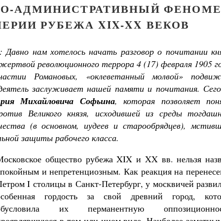
КО-АДМИНИСТРАТИВНЫЙ ФЕНОМ
ЕРИИ РУБЕЖА XIX-XX ВЕКОВ
: Давно нам хотелось начать разговор о почитании кн
 жертвой революционного террора 4 (17) февраля 1905 г
астии Романовых, «оклеветанный молвой» подвиж
 деятель заслуживает нашей памяти и почитания. Сего
рия Михайловича Софьина
, которая позволяет пон
отив Великого князя, исходившей из среды тогдашн
чества (в основном, иудеев и старообрядцев), мстивш
льной защиты рабочего класса.
Московское общество рубежа XIX и XX вв. нельзя назв
спокойным и непретенциозным. Как реакция на перенесе
Петром I столицы в Санкт-Петербург, у москвичей разви
особенная гордость за свой древний город, кото
обусловила их перманентную оппозиционнос
проявлявшуюся в том или ином виде. Наиболее заметным