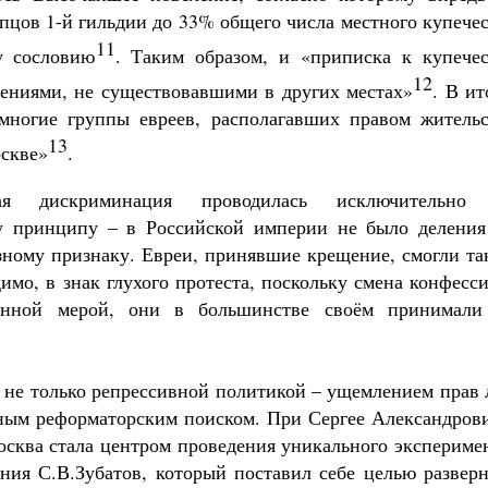
пцов 1-й гильдии до 33% общего числа местного купече
11
у сословию
. Таким образом, и «приписка к купечес
12
ениями, не существовавшими в других местах»
. В ит
многие группы евреев, располагавших правом жительс
13
оскве»
.
ая дискриминация проводилась исключительно
му принципу – в Российской империи не было деления
зному признаку. Евреи, принявшие крещение, смогли та
имо, в знак глухого протеста, поскольку смена конфесс
нной мерой, они в большинстве своём принимали
 не только репрессивной политикой – ущемлением прав 
ным реформаторским поиском. При Сергее Александрови
осква стала центром проведения уникального экспериме
ния С.В.Зубатов, который поставил себе целью разверн