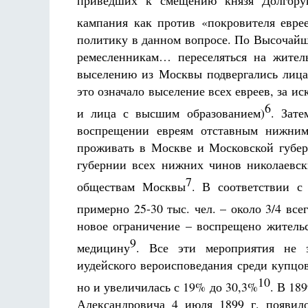
приведших к смещению князя Долгоруко
кампания как против «покровителя евре
политику в данном вопросе. По Высочайш
ремесленникам… переселяться на жител
выселению из Москвы подвергались лица
это означало выселение всех евреев, за и
6
и лица с высшим образованием)
. Зат
воспрещении евреям отставным нижни
проживать в Москве и Московской губе
губернии всех нижних чинов николаевс
7
обществам Москвы
. В соответствии с
примерно 25-30 тыс. чел. – около 3/4 вс
новое ограничение – воспрещено житель
9
медицину
. Все эти мероприятия не з
иудейского вероисповедания среди купцов
10
но и увеличилась с 19% до 30,3%
. В 18
Александровича 4 июля 1899 г. появил