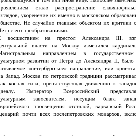
проявлением стало распространение славянофильс
взглядов, укоренение их именно в московском образова
обществе. Не случайно главным объектом их критики с
Петр с его преобразованиями.
Великомученик Георгий Победоносец. Н
С восшествием на престол Александра III, взг
святого
Роман Котов
центральной власти на Москву изменился кардиналь
Как найти своё место в жизни
Кирилл Мурышев
Магистральным направлением в государственно
культурном развитии от Петра до Александра II, было 
называемое «петербургское» направление, или ориента
на Запад. Москва по петровской традиции рассматривал
как косная сила, препятствующая движению к западн
идеалу. Император Всероссийский представля
культурным завоевателем, несущим блага запад
европейского просвещения отсталой, варварской Росс
енарий почти всех послепетровских монархов, вклю