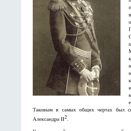
Разлуки не будет
Фредерика де Грааф
Таковым в самых общих чертах был сц
2
Александра II
.