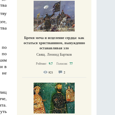
ства
тву
оге,
тва
Бремя меча и исцеление сердца: как
остаться христианином, вынужденно
 по
останавливая зло
 по
Свящ. Леонид Бартков
ким
Рейтинг:
9.7
Голосов:
77
ии в
 не
821
2
лиц
че,
нта.
уть