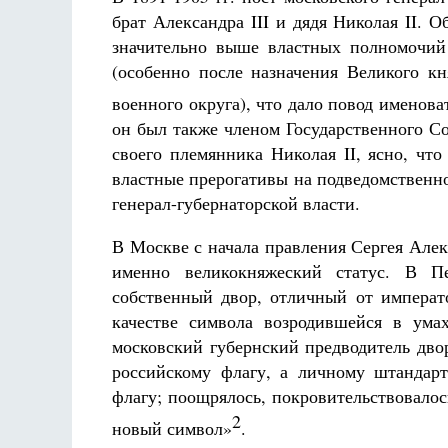
брат Александра III и дядя Николая II.
значительно выше властных полномочий 
(особенно после назначения Великого к
военного округа), что дало повод именова
он был также членом Государственного С
своего племянника Николая II, ясно, чт
властные прерогативы на подведомственн
генерал-губернаторской власти.
В Москве с начала правления Сергея Алек
именно великокняжеский статус. В П
собственный двор, отличный от императо
качестве символа возродившейся в ума
московский губернский предводитель дво
российскому флагу, а личному штандар
флагу; поощрялось, покровительствовалось
2
новый символ»
.