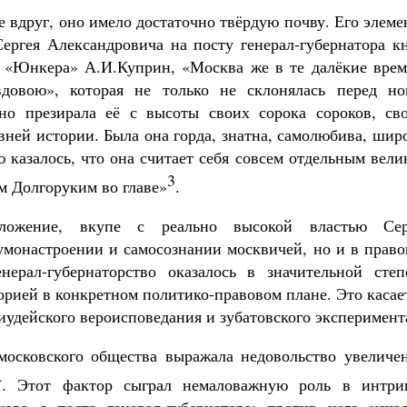
е вдруг, оно имело достаточно твёрдую почву. Его элем
ргея Александровича на посту генерал-губернатора кн
е «Юнкера» А.И.Куприн, «Москва же в те далёкие врем
довою», которая не только не склонялась перед но
нно презирала её с высоты своих сорока сороков, сво
вней истории. Была она горда, знатна, самолюбива, шир
 казалось, что она считает себя совсем отдельным вел
3
м Долгоруким во главе»
.
оложение, вкупе с реально высокой властью Сер
 умонастроении и самосознании москвичей, но и в прав
енерал-губернаторство оказалось в значительной степ
орией в конкретном политико-правовом плане. Это касае
иудейского вероисповедания и зубатовского эксперимент
 московского общества выражала недовольство увеличе
4
. Этот фактор сыграл немаловажную роль в интриг