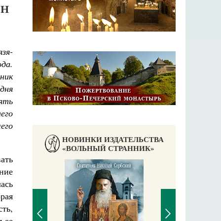
ЕН
язя-
ода.
ник
дня
ять
его
его
НОВИНКИ ИЗДАТЕЛЬСТВА
«ВОЛЬНЫЙ СТРАННИК»
ать
ние
лась
рая
ть,
 ее