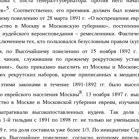
ва с поста генерал-губернатора: против него начал
5
ев»
. Соответственно, его преемник должен был измен
ему повелению от 28 марта 1891 г. «О воспрещении евр
ьство в Москву и Московскую губернию», постепенн
 иудейского вероисповедания – ремесленники. Фактиче
сключением тех, кто пользовался безусловным правом (к
ем, по Высочайшему повелению от 15 ноября 1892 г.
м чинам, служившим по прежнему рекрутскому уста
рнии», было приказано выселить из Москвы и Московс
ких рекрутских наборов, кроме приписанных к мещанс
 этими законами в течение 1891-1892 гг. было высел
8
его еврейского населения Москвы
. 13 ноября 1897 г. в
ство в Москве и Московской губернии евреям, изучаю
атрагивали высокопоставленных иудеев. Так доля 
 1-й гильдии с 1891 по 1898 гг. не только не уменьшил
99 г. эта доля составила уже более 1/3. По инициативе Се
ось Высочайшее повеление, согласно которому впредь