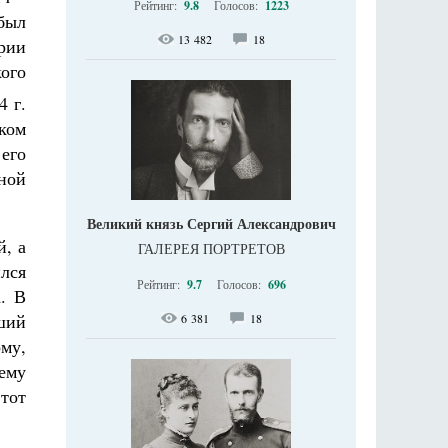
Рейтинг:
9.8
Голосов:
1223
 был
13 482
18
рии
ого
4 г.
иком
 его
чной
Великий князь Сергий Александрович
й, а
ГАЛЕРЕЯ ПОРТРЕТОВ
лся
Рейтинг:
9.7
Голосов:
696
. В
ший
6 381
18
му,
ему
этот