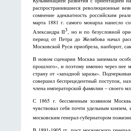
Кульминацией развития с ориентацией на
распространившиеся революционные веян
сомнение адекватность российским реал
марта 1881 г. самого монарха нанесло 
3
Александра II
, но и по безусловной ори
период от Петра до Желябова начал рас
Московской Руси приобрела, наоборот, сак
В новом сценарии Москва занимала особое
прошлого», и поэтому именно через нее 
страну от «западной заразы». Подчеркива
совершил беспрецедентный поступок, наз
члена императорской фамилии – своего мл
С 1865 г. бессменным хозяином Москвы
чувствовал себя почти удельным князем, 
московским генерал-губернатором пожизн
В 1891-1905 гг. пост московского генера