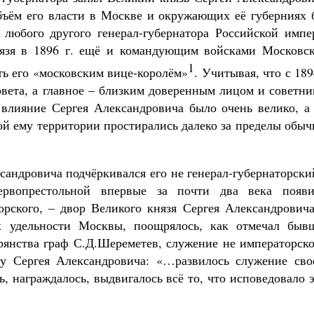
 Объём его власти в Москве и окружающих её губерниях
любого другого генерал-губернатора Российской импе
нязя в 1896 г. ещё и командующим войсками Московск
1
ть его «московским вице-королём»
. Учитывая, что с 189
овета, а главное – близким доверенным лицом и советн
о влияние Сергея Александровича было очень велико, а
ой ему территории простирались далеко за пределы обы
сандровича подчёркивался его не генерал-губернаторски
ервопрестольной впервые за почти два века появи
рского, – двор Великого князя Сергея Александровича
х удельности Москвы, поощрялось, как отмечал быв
рянства граф С.Д.Шереметев, служение не императорско
ту Сергея Александровича: «…развилось служение сво
, награждалось, выдвигалось всё то, что исповедовало 