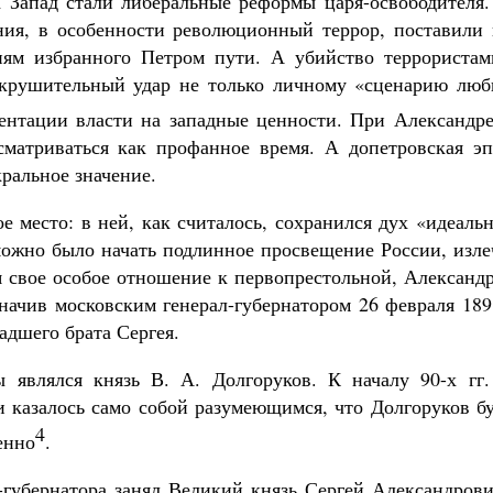
 Запад стали либеральные реформы царя-освободителя.
ия, в особенности революционный террор, поставили 
иям избранного Петром пути. А убийство террористам
сокрушительный удар не только личному «сценарию люб
ентации власти на западные ценности. При Александре
сматриваться как профанное время. А допетровская эп
ральное значение.
 место: в ней, как считалось, сохранился дух «идеаль
можно было начать подлинное просвещение России, изле
я свое особое отношение к первопрестольной, Александр
начив московским генерал-губернатором 26 февраля 189
адшего брата Сергея.
 являлся князь В. А. Долгоруков. К началу 90-х гг.
и казалось само собой разумеющимся, что Долгоруков б
4
енно
.
л-губернатора занял Великий князь Сергей Александров