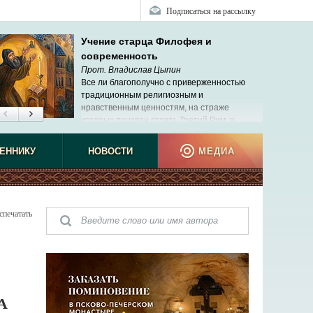
Подписаться на рассылку
Учение старца Филофея и
современность
Прот. Владислав Цыпин
Все ли благополучно с приверженностью
традиционным религиозным и
нравственным ценностям, на страже
которых призван стоять Третий Рим, в
современной России?
ЕННИКУ
НОВОСТИ
МЕДИА
спечатать
А