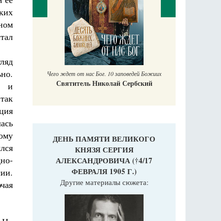
ких
нном
тал
П
Е
аучись у
ляд
но.
Чего ждет от нас Бог. 10 заповедей Божиих
Святитель Николай Сербский
м и
так
ция
ась
ому
ДЕНЬ ПАМЯТИ ВЕЛИКОГО
лся
КНЯЗЯ СЕРГИЯ
но-
АЛЕКСАНДРОВИЧА (†4/17
ФЕВРАЛЯ 1905 Г.)
ии.
Другие материалы сюжета:
чая