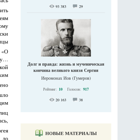
ась
93 383
29
ить
еям
ому
ски
упцы
 «О
ву…
Долг и правда: жизнь и мученическая
кой
кончина великого князя Сергия
ким
Иеромонах Иов (Гумеров)
ено
Рейтинг:
10
Голосов:
917
ышло
20 163
38
щим
лиц
ась,
ргея
НОВЫЕ МАТЕРИАЛЫ
 до