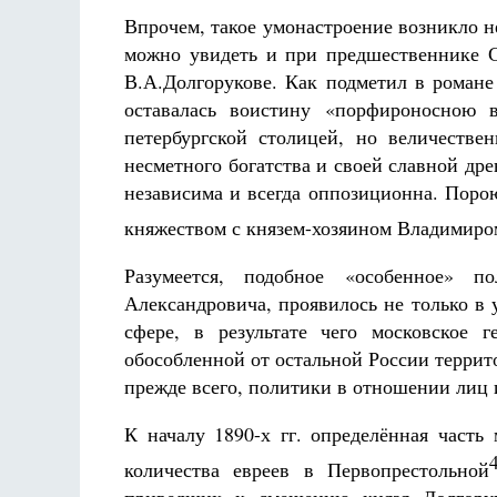
Впрочем, такое умонастроение возникло н
можно увидеть и при предшественнике Се
В.А.Долгорукове. Как подметил в роман
оставалась воистину «порфироносною в
петербургской столицей, но величестве
несметного богатства и своей славной дре
независима и всегда оппозиционна. Порою
княжеством с князем-хозяином Владимиро
Разумеется, подобное «особенное» п
Александровича, проявилось не только в
сфере, в результате чего московское г
обособленной от остальной России террит
прежде всего, политики в отношении лиц 
К началу 1890-х гг. определённая часть
количества евреев в Первопрестольной