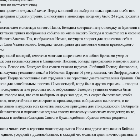
тия им настоятельства).
ин провел в отдельной келье. Перед кончиной он, выйдя из кельи, призвал к себе всю
гда братия служили утреню. Он поступил в монастырь, когда ему было 24 года; прожил в
.
настоятелем монастыря святого Павла, Бенедикт совершил пятую поездку из Британии в
икт также привез изображения событий из жизни нашего Господа и поместил их в часовне
ового Заветов. Так, изображения Исаака, несущего хворост для принесения себя в
ест Сына Человеческого. Бенедикт также привез две шелковые мантии превосходного
ем.
ред своей поездкой, вместе со многими вверенными его заботе братиями умер от
 муж был весьма искусным в Священном Писании, обладал прекрасными манерами, жил в
легких. Вскоре сам Бенедикт был сражен тяжким недугом. Любящий Господь благоволил,
сь получить утешение и покой в Небесном Царстве. Я уже упоминал, что Зигфрид долгое
рил Творца за посланные ему страдания и не переставал давать наставления братиям. Он
сал для вашей пользы, посетив 17 монастырей, когда был в других странах», – говорил
и и сохранности и не расточать их по небрежению. Бенедикт увещевал монахов быть
, говорю вам, что если выбирать из двух зол одно, то я скорее бы пожелал, чтобы
ия, остерегайтесь и не смотрите на происхождение избираемого настоятеля, и не
ая жизнь и мудрость есть качества, наиболее пригодные для этой должности. Выбирайте
ебе плотского и мирского наследника своему плотскому и мирскому наследству; но те,
тяжал в изобилии благодать Святого Духа; подобным образом земные родители
 просил читать ему о терпении многострадального Иова или другие отрывки из Библии,
я, однако, усердный в духовной жизни, в каждый час молитвы днем и ночью призывал к