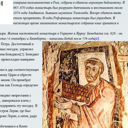
И
совершив паломничество в Рим, собрали в обители огромную библиотеку. В
867–870 годах монастырь был разрушен датчанами и восстановлен около
1074 года Альдвином, бывшим игуменом Уичкомба. Вскоре обитель вновь
стала процветать. В годы Реформации монастырь был упразднен. В
настоящее время знаменитое монастырское собрание книг хранится в
тыря. Жития настоятелей монастыря в Уирмуте и Ярроу: Бенедикта (ок. 628 – ок.
уста / 4 сентября) и Хвэтберта – написаны Бедой после 716 года
[1]
.
– Петра. Досточтимый и
нных поездок, управлял
ена Бенедикта
[2]
: Бенедикт
, превосходил манерами
учил в дар соответствующее
инному Царю и обрести
й жизни. Он пренебрег
так как Господь определил
енедикт непрестанно с
]
, намеревался взять с
редпринять эту поездку. В
стров Лерин, где был
ове Лерин, а затем, ради
обученного в Кенте