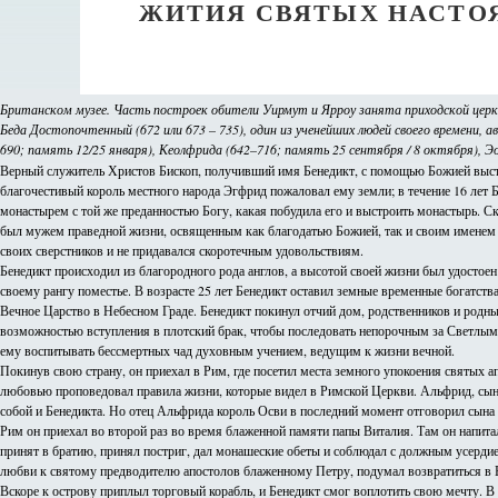
ЖИТИЯ СВЯТЫХ НАСТО
Британском музее. Часть построек обители Уирмут и Ярроу занята приходской церк
Беда Достопочтенный (672 или 673 – 735), один из ученейших людей своего времени,
690; память 12/25 января), Кеолфрида (642–716; память 25 сентября / 8 октября), Эо
Верный служитель Христов Бископ, получивший имя Бенедикт, с помощью Божией выстр
благочестивый король местного народа Эгфрид пожаловал ему земли; в течение 16 лет Б
монастырем с той же преданностью Богу, какая побудила его и выстроить монастырь. 
был мужем праведной жизни, освященным как благодатью Божией, так и своим именем (
своих сверстников и не придавался скоротечным удовольствиям.
Бенедикт происходил из благородного рода англов, а высотой своей жизни был удостое
своему рангу поместье. В возрасте 25 лет Бенедикт оставил земные временные богатст
Вечное Царство в Небесном Граде. Бенедикт покинул отчий дом, родственников и родны
возможностью вступления в плотский брак, чтобы последовать непорочным за Светлым А
ему воспитывать бессмертных чад духовным учением, ведущим к жизни вечной.
Покинув свою страну, он приехал в Рим, где посетил места земного упокоения святых 
любовью проповедовал правила жизни, которые видел в Римской Церкви. Альфрид, сын 
собой и Бенедикта. Но отец Альфрида король Осви в последний момент отговорил сына о
Рим он приехал во второй раз во время блаженной памяти папы Виталия. Там он напитал
принят в братию, принял постриг, дал монашеские обеты и соблюдал с должным усердие
любви к святому предводителю апостолов блаженному Петру, подумал возвратиться в 
Вскоре к острову приплыл торговый корабль, и Бенедикт смог воплотить свою мечту. В 