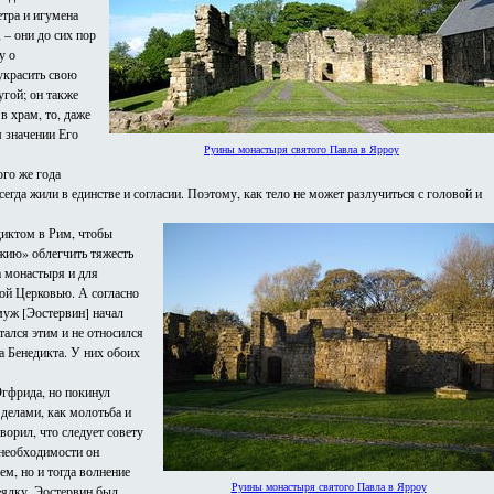
етра и игумена
 – они до сих пор
у о
украсить свою
гой; он также
в храм, то, даже
м значении Его
Руины монастыря святого Павла в Ярроу
го же года
егда жили в единстве и согласии. Поэтому, как тело не может разлучиться с головой и
диктом в Рим, чтобы
жию» облегчить тяжесть
а монастыря и для
ой Церковью. А согласно
муж [Эостервин] начал
тался этим и не относился
а Бенедикта. У них обоих
гфрида, но покинул
делами, как молотьба и
оворил, что следует совету
 необходимости он
м, но и тогда волнение
Руины монастыря святого Павла в Ярроу
веялку. Эостервин был