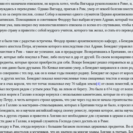
и его назначили епископом, но король хотел, чтобы Вигхарда рукоположили в Риме, и,
 нуждаясь в переводчике. Однако Вигхард, приехав в Рим, умер от некоей болезни вмест
их из-за смерти послов, созвал Собор и назначил одного служителя Церкви архиепископ
к и латинских. Помощником и советником Феодору был выбран игумен Адриан, который 
ичие ума, папа вверил ему новопоставленного епископа со всеми его спутниками, чтобы 
ую страну и привезти с собой мудрого учителя, которого так желал, и стать его перево
 и были там с радостью встречены. Феодор принял архиепископскую кафедру, а Бенедик
ого апостола Петра, игуменом которого впоследствии стал Адриан. Бенедикт управлял 
ешествие в Рим – такое же успешное, как и предыдущие. Возвратившись в Британию, он 
, которые либо покупал в Риме, либо получал в дар от друзей. По своем возвращении он
предметы, которые просил приобрести для себя. Вскоре Бенедикт решил отправиться ко 
м они давно были друзьями. Но Кенвал внезапно умер, и Бенедикт направился в свою 
ло совершено с тех пор, как он в юные годы покинул родину. Бенедикт не скрыл от корол
 и других местах. Бенедикт показал многочисленные тома священных текстов и мощи св
ие в очах короля, что тот тотчас пожаловал ему 70 хайдов земли
[4]
от своих поместий, п
ыл построен рядом с устьем реки Уир, на левом ее берегу. Это было в 674 году от воп
ился морем в Галлию и вскоре вернулся с несколькими камнетесами, которые по его про
лу Петру, в честь которого строил церковь, что уже через год после начала строительст
ал в Галлию за мастерами–стекольщиками, которых в Британии тогда не было, и просил их 
енедикта, но и научили английский народ своему ремеслу, переняв которое, англы научи
ть в других странах и привезти в Англию все необходимое для служения в церкви и алта
и даже в Галлии, и верный служитель Господа сумел достать их в Риме.
поездку в Рим, откуда вернулся с большим багажом полезных церковных предметов. Во-п
стовых апостолов и мучеников, что их хватило на многие храмы Англии; в-третьих, Бе