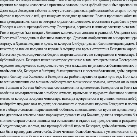
крепким молодым человеком с приятным голосом, имел добрый нрав и был красивой нару
Даже когда Эостервин заболел и почувствовал признаки приближавшейся смерти, то перв
братию и простился с ней, дав каждому последнее целование. Братия проливали обильны
нем двенадцать лет, семь из которых служил священником, а остальные годы был игуме
Поведав о жизни преподобного отца Эостервина, вернемся к нашему рассказу о святом 
Рим и вернулся (как всегда) с большим количеством святынь и реликвий. Он привез кни
Пресвятой Богородицы в большем монастыре. Другими изображениями он украсил церковь
жертву, и Христа, несущего крест, на котором Он будет распят, были помещены рядом.
качества; за них он получил от короля Альфрида (во время отсутствия Бенедикта король
Но все эти успехи омрачились бедами, встретившими его по возвращении в монастырь.
бубонной чумы. Бенедикт нашел некоторое утешение в том, что преемником Эостервин
чудесном воздержании; совершенство его ума нисколько не умалялось болезненностью т
чтобы они оба, Бенедикт и Зигфрид, были прикованы к постели болезнями, дабы, укреп
время был мучим болезнью, а Бенедикта же разбил паралич на целых три года. Но и когд
велел навещавшим его монахам соблюдать все монашеские правила, которым он их научил
он. Большая и богатая библиотека, составленная из привезенных Бенедиктом из Рима кни
особенно осмотрительными в выборе игумена, призывая не придавать большого значения
место, на котором построил монастырь, навсегда превратилось в пустыню, нежели мой б
выбирайте чуждого вам по духу; все соотносите с правилами игумена Бенедикта и пост
его с общего согласия и христианской любовью, а поставляется он пусть по привычному 
кто духовным семенем слова порождают духовных чад Божиих, должны непременно быть
считают старшего сына главным над остальными и отдают ему предпочтение в разделени
Следует поведать и о том, что преподобнейший игумен Бенедикт, дабы облегчить ночную 
как бы в пример для самого себя. Этим чтением боль облегчалась, а ум возносился к г
себе некоторых из братии и велел двумя группами петь псалмы, напевая вместе с ними, 