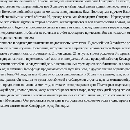
Нашему возлюбленному во Христе Господину и блаженнейшему папе Григорию, Хвэтберт
ря, желая нести приятнейшее иго Христово и найти покой своим душам, не перестаем воз
 лучи Божественной любви даже на меньших и подчиненных Вам. Поэтому мы вручаем Ваш
ей святой монашеской обители. И, прежде всего, мы благодарим Святую и Нераздельную 
, что сейчас, будучи в старом возрасте, он возвращается к тем апостольским вратам, 
с небесами, будучи в преклонных летах и в шаге от смерти, предпринимает вторую поез
достоинство, чтобы Вы не оставили его без последнего причастия. Вне зависимости от то
ее до окончания письма.
словил его и подтвердил назначение на должность настоятеля. В дальнейшем Хвэтберт 
вынул мощи игумена Эостервина, находившиеся в притворе церкви святого Петра, а такж
рядом с мощами святого Бенедикта. Это он сделал 23 августа, в день рождения Зигфрид
двумя святыми игуменами, чьей жизни он подражал. А наш преподобный отец Кеолфрид,
честями погребен на следующий день в церкви во имя трех мучеников-близнецов, к велик
к одни спутники Кеолфрида продолжают свой путь без него, а другие спешат обратно рас
у было 74 года, из них 47 лет он служил священником и 35 лет – игуменом, или, если б
 правил. Он никогда не делал послаблений в соблюдении строгих правил монашеской ди
ки предписанных часов на молитву, он также читал два раза в день Псалтырь в надлежащ
аждый день, кроме одного, когда он перебирался через море, и еще трех дней перед его 
ющий день похоронен в местном монастыре во имя святых близнецов, что с южной его сто
 и Мелевсипп. Они родились в один день и возродились крещением тоже в одно время вм
 нашем святом отце Кеолфриде перед Господом.