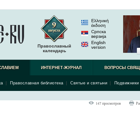
Ελληνική
έκδοση
Српска
верзиjа
English
Православный
version
календарь
СЛАВИЕМ
ИНТЕРНЕТ-ЖУРНАЛ
ВОПРОСЫ СВЯЩ
ка
|
Православная библиотека
|
Святые и святыни
|
Подвижники 
147 просмотров
Ра