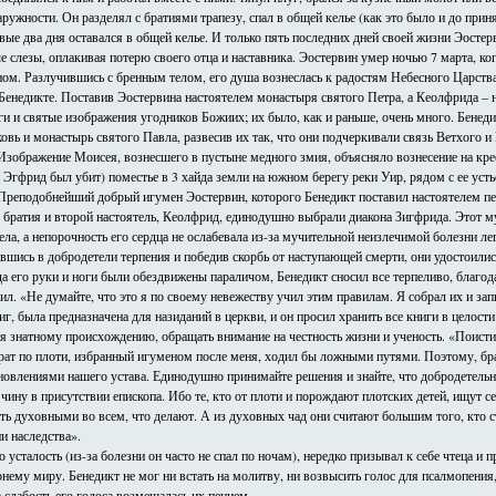
жности. Он разделял с братиями трапезу, спал в общей келье (как это было и до приня
ые два дня оставался в общей келье. И только пять последних дней своей жизни Эостерв
е слезы, оплакивая потерю своего отца и наставника. Эостервин умер ночью 7 марта, ко
ном. Разлучившись с бренным телом, его душа вознеслась к радостям Небесного Царства
Бенедикте. Поставив Эостервина настоятелем монастыря святого Петра, а Кеолфрида – 
ги и святые изображения угодников Божиих; их было, как и раньше, очень много. Бенед
 и монастырь святого Павла, развесив их так, что они подчеркивали связь Ветхого и Н
 Изображение Моисея, вознесшего в пустыне медного змия, объясняло вознесение на кр
 Эгфрид был убит) поместье в 3 хайда земли на южном берегу реки Уир, рядом с ее усть
 Преподобнейший добрый игумен Эостервин, которого Бенедикт поставил настоятелем пе
у братия и второй настоятель, Кеолфрид, единодушно выбрали диакона Зигфрида. Этот
ела, а непорочность его сердца не ослабевала из-за мучительной неизлечимой болезни 
ившись в добродетели терпения и победив скорбь от наступающей смерти, они удостоили
а его руки и ноги были обездвижены параличом, Бенедикт сносил все терпеливо, благода
. «Не думайте, что это я по своему невежеству учил этим правилам. Я собрал их и запи
г, была предназначена для назиданий в церкви, и он просил хранить все книги в целост
 знатному происхождению, обращать внимание на честность жизни и ученость. «Поистине
рат по плоти, избранный игуменом после меня, ходил бы ложными путями. Поэтому, брат
ановлениями нашего устава. Единодушно принимайте решения и знайте, что добродетельн
чину в присутствии епископа. Ибо те, кто от плоти и порождают плотских детей, ищут с
 духовными во всем, что делают. А из духовных чад они считают большим того, кто с
и наследства».
усталость (из-за болезни он часто не спал по ночам), нередко призывал к себе чтеца и
орнему миру. Бенедикт не мог ни встать на молитву, ни возвысить голос для псалмопени
а слабость его голоса возмещалась их пением.