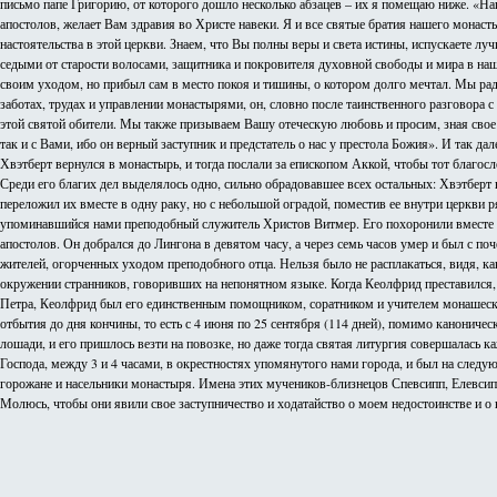
письмо папе Григорию, от которого дошло несколько абзацев – их я помещаю ниже. «
апостолов, желает Вам здравия во Христе навеки. Я и все святые братия нашего монасты
настоятельства в этой церкви. Знаем, что Вы полны веры и света истины, испускаете
седыми от старости волосами, защитника и покровителя духовной свободы и мира в наш
своим уходом, но прибыл сам в место покоя и тишины, о котором долго мечтал. Мы рады
заботах, трудах и управлении монастырями, он, словно после таинственного разговора 
этой святой обители. Мы также призываем Вашу отеческую любовь и просим, зная свое не
так и с Вами, ибо он верный заступник и предстатель о нас у престола Божия». И так дал
Хвэтберт вернулся в монастырь, и тогда послали за епископом Аккой, чтобы тот благо
Среди его благих дел выделялось одно, сильно обрадовавшее всех остальных: Хвэтберт 
переложил их вместе в одну раку, но с небольшой оградой, поместив ее внутри церкви 
упоминавшийся нами преподобный служитель Христов Витмер. Его похоронили вместе с 
апостолов. Он добрался до Лингона в девятом часу, а через семь часов умер и был с по
жителей, огорченных уходом преподобного отца. Нельзя было не расплакаться, видя, ка
окружении странников, говоривших на непонятном языке. Когда Кеолфрид преставился, ем
Петра, Кеолфрид был его единственным помощником, соратником и учителем монашеских
отбытия до дня кончины, то есть с 4 июня по 25 сентября (114 дней), помимо каноничес
лошади, и его пришлось везти на повозке, но даже тогда святая литургия совершалась к
Господа, между 3 и 4 часами, в окрестностях упомянутого нами города, и был на следу
горожане и насельники монастыря. Имена этих мучеников-близнецов Спевсипп, Елевсипп
Молюсь, чтобы они явили свое заступничество и ходатайство о моем недостоинстве и о