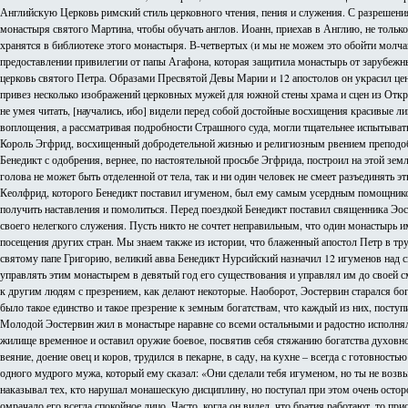
Английскую Церковь римский стиль церковного чтения, пения и служения. С разрешения
монастыря святого Мартина, чтобы обучать англов. Иоанн, приехав в Англию, не только
хранятся в библиотеке этого монастыря. В-четвертых (и мы не можем это обойти молчани
предоставлении привилегии от папы Агафона, которая защитила монастырь от зарубежны
церковь святого Петра. Образами Пресвятой Девы Марии и 12 апостолов он украсил це
привез несколько изображений церковных мужей для южной стены храма и сцен из Откр
не умея читать, [научались, ибо] видели перед собой достойные восхищения красивые л
воплощения, а рассматривая подробности Страшного суда, могли тщательнее испытывать
Король Эгфрид, восхищенный добродетельной жизнью и религиозным рвением преподобн
Бенедикт с одобрения, вернее, по настоятельной просьбе Эгфрида, построил на этой зем
голова не может быть отделенной от тела, так и ни один человек не смеет разъединять
Кеолфрид, которого Бенедикт поставил игуменом, был ему самым усердным помощником
получить наставления и помолиться. Перед поездкой Бенедикт поставил священника Эо
своего нелегкого служения. Пусть никто не сочтет неправильным, что один монастырь и
посещения других стран. Мы знаем также из истории, что блаженный апостол Петр в т
святому папе Григорию, великий авва Бенедикт Нурсийский назначил 12 игуменов над 
управлять этим монастырем в девятый год его существования и управлял им до своей см
к другим людям с презрением, как делают некоторые. Наоборот, Эостервин старался б
было такое единство и такое презрение к земным богатствам, что каждый из них, поступ
Молодой Эостервин жил в монастыре наравне со всеми остальными и радостно исполня
жилище временное и оставил оружие боевое, посвятив себя стяжанию богатства духовно
веяние, доение овец и коров, трудился в пекарне, в саду, на кухне – всегда с готовност
одного мудрого мужа, который ему сказал: «Они сделали тебя игуменом, но ты не возв
наказывал тех, кто нарушал монашескую дисциплину, но поступал при этом очень остор
омрачало его всегда спокойное лицо. Часто, когда он видел, что братия работают, то пр