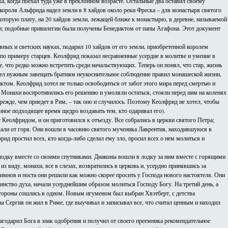
ка, когда поехал туда уже в преклонном возрасте. Остальные два оставил своему
ороля Альфрида надел земли в 8 хайдов около реки Фреска – для монастыря святого
оторую плату, на 20 хайдов земли, лежащей ближе к монастырю, в деревне, называемой
и; подобные привилегии были получены Бенедиктом от папы Агафона. Этот документ
х и светских науках, подарил 10 хайдов от его земли, приобретенной королем
о примеру старцев. Кеолфрид показал несравненные усердие в молитве и умение в
, что редко можно встретить среди начальствующих. Теперь он понял, что стар, жизнь
счел нужным завещать братиям неукоснительное соблюдение правил монашеской жизни,
ктом. Кеолфрид хотел не только освободиться от забот этого мира перед смертью и
 Монахи воспротивились его решению и умоляли остаться, стояли перед ним на коленях
режде, чем приедет в Рим, – так оно и случилось. Поэтому Кеолфрид не хотел, чтобы
 иное подходящее время щедро воздавать тем, кто одаривал его).
Кеолфридом, и он приготовился к отъезду. Все собрались в церкви святого Петра;
акали от горя. Они вошли в часовню святого мученика Лаврентия, находившуюся в
д простил всех, кто когда-либо сделал ему зло, просил всех о нем молиться и
в лодку вместе со своими спутниками. Диаконы вошли в лодку за ним вместе с горящими
 виду, монахи, все в слезах, возвратились в церковь и, усердно принявшись за
гимнов и поста они решили как можно скорее просить у Господа нового настоятеля. Они
инство духа, начали усерднейшим образом молиться Господу Богу. На третий день, а
 стороны сошлись в одном. Новым игуменом был выбран Хвэтберт, с детства
 Сергия он жил в Риме, где выучивал и записывал все, что считал ценным и находил
агодарил Бога в знак одобрения и получил от своего преемника рекомендательное