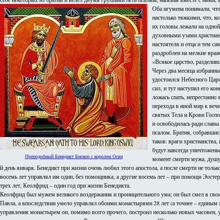
Оба игумена понимали, что
настолько тяжкими, что, ко
их головы лежали на одно
духовными узами христианс
настоятеля и отца и тем с
раздроблен на мелкие враж
«Всякое царство, разделивш
Через два месяца избранны
удостоился Небесного Царс
сил, и тут наступил его к
ложась спать, непрестанно 
перехода в иной мир к веч
святых Тела и Крови Госпо
и освободилась ради славы
псалом. Братия, собравшись
таков: враги христианства
будут навсегда уничтожены
Преподобный Бенедикт Бископ с королем Осви
момент смерти мужа, душу 
й день января. Бенедикт при жизни очень любил этого апостола, а после смерти не тол
восемь лет управлял им один, без помощника, а другие восемь лет – при помощи Эосте
трех лет, Кеолфрид – один год при жизни Бенедикта.
Кеолфрид был мужем великого воздержания и проницательного ума; он был смел в своих
Павла, а впоследствии умело управлял обоими монастырями 28 лет (а точнее – единым 
управления монастырем он, помимо всего прочего, построил несколько новых часовен, 