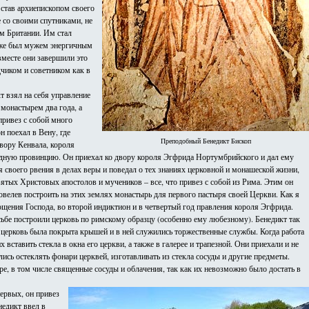
 став архиепископом своего
е со своими спутниками, не
ом Британии. Им стал
тоже был мужем энергичным
вместе они завершили это
дчиком и советником как в
т взял на себя управление
монастырем два года, а
привез с собой много
 поехал в Вену, где
Преподобный Бенедикт Бископ
двору Кенвала, короля
родную провинцию. Он приехал ко двору короля Эгфрида Нортумбрийского и дал ему
я своего рвения в делах веры и поведал о тех знаниях церковной и монашеской жизни,
ятых Христовых апостолов и мучеников – все, что привез с собой из Рима. Этим он
овелев построить на этих землях монастырь для первого пастыря своей Церкви. Как я
лощения Господа, во второй индиктион и в четвертый год правления короля Эгфрида.
сьбе построили церковь по римскому образцу (особенно ему любезному). Бенедикт так
ва церковь была покрыта крышей и в ней служились торжественные службы. Когда работа
вставить стекла в окна его церкви, а также в галерее и трапезной. Они приехали и не
лись остеклять фонари церквей, изготавливать из стекла сосуды и другие предметы.
ре, в том числе священные сосуды и облачения, так как их невозможно было достать в
ервых, он привез
недикт ввел в