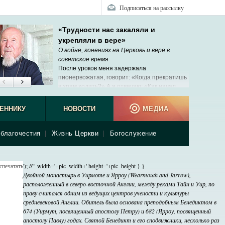
Подписаться на рассылку
«Трудности нас закаляли и
укрепляли в вере»
О войне, гонениях на Церковь и вере в
советское время
После уроков меня задержала
пионервожатая, говорит: «Когда прекратишь
в храм ходить?» А я отвечаю: «Как начал
ходить – так и буду».
ЕННИКУ
НОВОСТИ
МЕДИА
благочестия
|
Жизнь Церкви
|
Богослужение
спечатать
'); //'" width='+pic_width+' height='+pic_height } }
Двойной монастырь в Уирмоте и Ярроу (Wearmouth and Jarrow),
расположенный в северо-восточной Англии, между реками Тайн и Уир, по
праву считался одним из ведущих центров учености и культуры
средневековой Англии. Обитель была основана преподобным Бенедиктом в
674 (Уирмут, посвященный апостолу Петру) и 682 (Ярроу, посвященный
апостолу Павлу) годах. Святой Бенедикт и его сподвижники, несколько раз