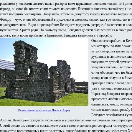
римскими учениками святого папы Григория всем церковным постановлениям. В Британи
народа, он смог бы вместе с ним тщательно освоить Писания и таинства святой веры, не
успев получить посвящения. Тогда папа, чтобы не допустить гибели посольства верующ
Феодор – муж, очень образованный в духовных и светских науках, как греческих, та
и рассудительным. Видя в преподобном Бенедикте мудрость, усердие, благочестие и вел
путешествие Христа ради. По замыслу папы, Бенедикт должен был вернуться в свою родн
дороге, так и после прибытия в Британию. Бенедикт выполнил эту просьбу.
Они вместе прибыли в Кент
монастырем во имя блаженн
затем совершил третье пут
духовных и священных книг
получил от друзей другие 
западных саксов, с которы
отчет обо всем, что им бы
которые он получил в Риме
приобрел такое благоволен
уже упоминал, монастырь б
Через год Бенедикт отправ
преуспел в любви к апосто
близилась к концу, он посл
только исполнили просьбу Б
Руины монастыря святого Павла в Ярроу
Бенедикт позаботился купи
Англии. Некоторые предметы украшения и убранства церкви невозможно было приобрест
С этой целью он, закончив составление устава своего монастыря, совершил четвертую 
множество всевозможных книг; во-вторых, такое большое количество мощей святых Хри