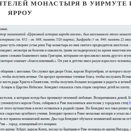
ЯТЕЛЕЙ МОНАСТЫРЯ В УИРМУТЕ 
ЯРРОУ
овью.
 автор знаменитой «Церковной истории народа англов», был насельником этого монас
стервина (ок. 652 – ок. 688; память 7/20 марта), Зигфрида († ок. 690; память 22 авг
оил чуть севернее устья реки Уир монастырь во имя святого предводителя апостолов 
енедикт, несмотря на болезни и опасности, [коим он подвергался] во время многочисле
Скажем словами блаженного папы Григория, которыми он прославлял жизнь другого игум
которое означает «благословенный»). Он уже в детстве имел разум взрослого человека
н общения с ангелами. Он служил при дворе Осви, короля Нортумбрии, от которого пол
ва, чтобы получить вечные. Он презрел временные тленные блага, чтобы послужить Ист
е места ради Христа и Евангелия, чтобы получить большее воздаяние и радость в вечно
гнцем в Царство Небесное. Бенедикт отказался стать отцом смертных детей во плоти, 
апостолов, к которым всегда был проникнут неземной любовью. Возвратившись домой, Б
упомянутого короля Осви, собираясь в Рим поклониться апостолам у городских стен
[3
т этого путешествия и велел оставаться в родной стране. Но Бенедикт все-таки решил п
ся сладостью целебного учения. Бенедикт провел в Риме несколько месяцев и уехал на о
м все правила монашеской жизни. Два года Бенедикт обучался монашеской жизни на остр
Рим – город, освященный его мощами.
это время Эгберт, король Кента, послал из Британии в Рим человека по имени Вигхард, 