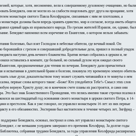
лезней, которые, хотя, несомненно, вели к совершенному духовному очищению, но были
овать Бенедикта, они не могли из-за слабости поцеловать друг друга на прощание, хотя
ятелем монастыря святого Павла Кеолфридом, связанным с ним не плотскими, а
 монастыря должны были впредь хранить единство, мир и согласие, всегда иметь общего
равил единый царь из израильского народа. По грехам жителей Израиля, он, однако, был
ание. Бенедикт напомнил всем изречение из Евангелия, о котором нельзя забывать:
ания болезнью, был взят Господом в небесные обители, где вечный покой. Он
рдно боровшийся с грехом и совершавший добродетельные дела, пришел в полный упадок
недикта наступил день вечного блаженства. Братия ночью собрались в церкви и, не
 монахи оставались в комнате, где больной, но сильный духом муж ожидал своего
Евангелия, предназначенные для чтения по вечерам. Бенедикту дали причаститься
я и испытанная в длительной брани и болезни, покинула эту временную земную обитель
мешать злые духи; доказательством тому может служить читавшийся в те минуты о нем
 псалма, первые слова которого такие: «Боже! Кто уподобится Тебе?» Смысл этих слов
 любую верную Христу душу; но в конечном счете планы их расстроятся, и сами они
ра. Это был знак Божественного Провидения, что пелись именно такие строчки псалма в
оился на шестнадцатый год основания своего монастыря в церкви святого Петра, в 14-
щами и престолом. Как я уже говорил, он управлял монастырем 16 лет: из них первые
икту в его обязанностях. Эостервин был настоятелем в течение четырех лет, Зигфрид –
 поддержке Бенедикта, основал, построил и семь лет управлял монастырем святого
 Бенедикт, с не меньшим усердием завершил его преемник Кеолфрид. За долгие годы
. Библиотека, собранная трудами Бенедикта, за годы управления Кеолфрида расширилась