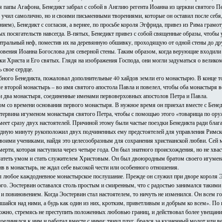
 папы Агафона, Бенедикт забрал с собой в Англию регента Иоанна из церкви святого П
 учил самолично, но и своими письменными творениями, которые он оставил после себя,
ем), Бенедикт с согласия, а вернее, по просьбе короля Эгфрида, привез из Рима грамот
х посягательств навсегда. В-пятых, Бенедикт привез с собой священные образы, чтобы 
нтральный неф, поместив их на деревянную обшивку, проходящую от одной стены до дру
овения Иоанна Богослова для северной стены. Таким образом, когда верующие входили 
ики Христа и Его святых. Глядя на изображения Господа, они могли задуматься о велико
 свое сердце.
ого Бенедикта, пожаловал дополнительные 40 хайдов земли его монастырю. В конце то
ле второй монастырь – во имя святого апостола Павла и повелел, чтобы оба монастыря вс
 эти два монастыря, соединенные именами первоверховных апостолов Петра и Павла.
 со времени основания первого монастыря. В нужное время он приехал вместе с Бене
стервина игуменом монастыря святого Петра, чтобы с помощью этого «товарища по ору
меет сразу двух настоятелей. Причиной этому были частые поездки Бенедикта ради благ
рудную минуту рукоположил двух подчиненных ему предстоятелей для управления Римск
своими учениками, найдя это целесообразным для сохранения христианской любви. Сей 
ерти, которая наступила через четыре года. Он был знатного происхождения, но не хвас
огатеть умом и стать служителем Христовым. Он был двоюродным братом своего игумен
ив в монастырь, не ждал себе высокой чести или особенного отношения.
л любое каждодневное монастырское послушание. Прежде он служил при дворе короля Э
го. Эостервин оставался столь простым и смиренным, что с радостью занимался такими 
ью и повиновением. Когда Эостервин стал настоятелем, то ничуть не изменился. Он всем г
ышайся над ними, а будь как один из них, кротким, приветливым и добрым ко всем». По
ожно, стремясь не преступить положенных любовью границ, и действовал более увещание
исоединялся к ним и работал вместе с ними: тянул плуг, брался за кузнечный молот или 