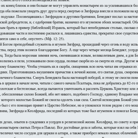
 их конец близок и они больше не могут управлять монастырем из-за усиливавшихся бо
гда оба пожелали увидеть друг друга перед смертью и Зигфрида внесли и положили на кр
й подушке. Посовещавшись с Зигфридом и другими братиями, Бенедикт послал за насто
кой добродетели, и, с одобрения братии, назначил его игуменом обоих монастырей. Оба
амым брать в пример [библейский] Израиль, который был непобедимым столько, сколько п
довавшие части и постепенно распался и, лишившись единства, прекратил свое существов
ееся само в себе, опустеет» (Мф. 12: 25).
й Богом преподобный служитель и игумен Зигфрид, прошедший через огонь и воду испыт
тва, перед этим вознеся благодарение Богу. А еще через четыре месяца Бенедикт, усе
онец. Тогда была морозная зимняя ночь, сменившаяся ясным, великолепным днем, а для Бе
молились и пели, успокаивали свои сердца, полные скорби из-за смерти их отца. Другие
ному блаженству. Чтобы утешить их в скорби, священник всю ночь читал им отрывки из 
дних. Приготовившись вкушением причастия к вечной жизни, его святая душа, смиренна
 вечного блаженства. Смерть Бенедикта была настоящей победой, и этому не смогли по
 в церкви в начале ночи, читали с самого начала Псалтырь, пока не добрались до 82-го
, плотские и бестелесные, всегда пытаются уничтожить и рассеять Церковь Христову или
, обессиленные силою Божией, ибо нет никого, подобного Господу, единому Владыке ми
которого милостью Божией не смогла одолеть злая сила. Святой исповедник Божий упок
ько был с его помощью принят в Царство Небесное, но и упокоился телом рядом с его мо
рвина, Зигфрида и Кеолфрида, последний из которых тоже был игуменом и помогал Бенед
 делах, опытен в суждениях и усерден в религиозной жизни. Кеолфрид, по совету и при
монастырем святых Петра и Павла). Все достойные дела и заботы, которые взял на себя
увеличил число сосудов для церкви и алтаря, а также приобрел немало новых облачений