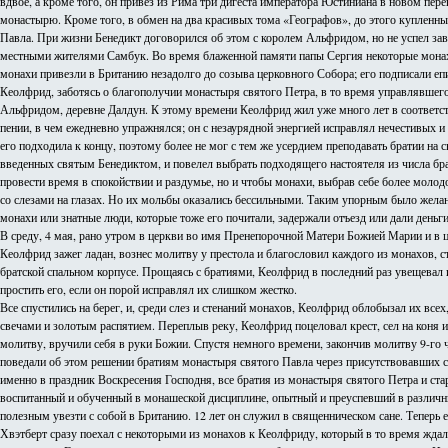
вдвое, а кроме того, он привез из Рима три дигеста императора Юстиниана в новом пере
монастырю. Кроме того, в обмен на два красивых тома «Географов», до этого купленн
Павла. При жизни Бенедикт договорился об этом с королем Альфридом, но не успел зав
местными жителями Самбук. Во время блаженной памяти папы Сергия некоторые монахи
монахи привезли в Британию незадолго до созыва церковного Собора; его подписали епис
Кеолфрид, заботясь о благополучии монастыря святого Петра, в то время управлявшег
Альфридом, деревне Далдун. К этому времени Кеолфрид жил уже много лет в соответст
пении, в чем ежедневно упражнялся; он с незаурядной энергией исправлял нечестивых и
его подходила к концу, поэтому более не мог с тем же усердием преподавать братии 
введенных святым Бенедиктом, и повелел выбрать подходящего настоятеля из числа бра
провести время в спокойствии и раздумье, но и чтобы монахи, выбрав себе более моло
со слезами на глазах. Но их мольбы оказались бессильными. Таким упорным было желани
монахи или знатные люди, которые тоже его почитали, задержали отъезд или дали деньги
В среду, 4 мая, рано утром в церкви во имя Пренепорочной Матери Божией Марии и в це
Кеолфрид зажег ладан, вознес молитву у престола и благословил каждого из монахов, 
братской спальном корпусе. Прощаясь с братиями, Кеолфрид в последний раз увещевал и
простить его, если он порой исправлял их слишком жестко.
Все спустились на берег, и, среди слез и стенаний монахов, Кеолфрид облобызал их в
свечами и золотым распятием. Переплыв реку, Кеолфрид поцеловал крест, сел на коня и 
молитву, вручили себя в руки Божии. Спустя немного времени, закончив молитву 9-го ча
поведали об этом решении братиям монастыря святого Павла через присутствовавших с н
именно в праздник Воскресения Господня, все братия из монастыря святого Петра и ста
воспитанный и обученный в монашеской дисциплине, опытный и преуспевший в различных
полезным увезти с собой в Британию. 12 лет он служил в священническом сане. Теперь 
Хвэтберт сразу поехал с некоторыми из монахов к Кеолфриду, который в то время ждал