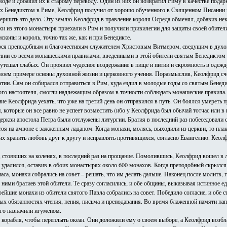
воде и добавил их к старому переводу. Один из них он возвратил Риму в качестве подар
ых Бенедиктом в Риме, Кеолфрид получил от хорошо обученного в Священном Писании к
ершить это дело. Эту землю Кеолфрид в правление короля Осреда обменял, добавив нек
 из этого монастыря приехали в Рим и получили привилегии для защиты своей обител
копы и король, точно так же, как и при Бенедикте.
ося преподобным и благочестивым служителем Христовым Витмером, сведущим в духовны
вии со всеми монашескими правилами, введенными в этой обители святым Бенедиктом п
 утешал слабых. Он проявил чудесное воздержание в пище и питии и скромность в одежде
на своем примере основы духовной жизни и церковного учения. Поразмыслив, Кеолфрид 
тии. Сам он собирался отправиться в Рим, куда ездил в молодые годы со святым Бенеди
дого настоятеля, смогли надлежащим образом в точности соблюдать монашеские правила.
е Кеолфрида уехать, что уже на третий день он отправился в путь. Он боялся умереть п
, которые он все равно не успеет возместить (ибо у Кеолфрида был обычай тотчас или в
ркви апостола Петра были отслужены литургии. Братия в последний раз побеседовали с 
стоя на амвоне с зажженным ладаном. Когда монахи, молясь, выходили из церкви, то пл
х хранить любовь друг к другу и исправлять противящихся, согласно Евангелию. Кеолфри
сех, стоявших на коленях, в последний раз на прощание. Помолившись, Кеолфрид вошел 
удалился, оставив в обоих монастырях около 600 монахов. Когда преподобный скрылся из
са, монахи собрались на совет – решать, что им делать дальше. Наконец после молитв, 
ими братиев этой обители. Те сразу согласились, и обе общины, выказывая истинное ед
рейшие монахи из обители святого Павла собрались на совет. Победило согласие, и обе
 обязанностях чтения, пения, письма и преподавания. Во время блаженной памяти папы
его назначили игуменом.
 корабля, чтобы переплыть океан. Они доложили ему о своем выборе, а Кеолфрид возбл