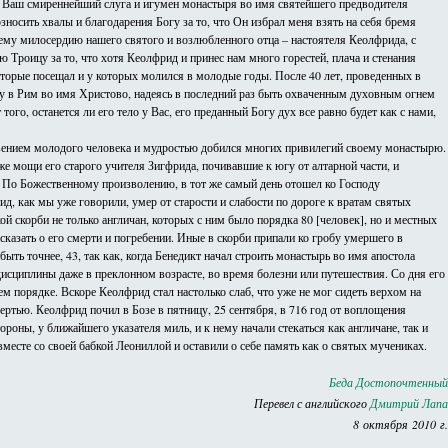
, Ваш смиреннейший слуга и игумен монастыря во имя святейшего предводителя
носить хвалы и благодарения Богу за то, что Он избрал меня взять на себя бремя
ему милосердию нашего святого и возлюбленного отца – настоятеля Кеолфрида, с
Троицу за то, что хотя Кеолфрид и принес нам много горестей, плача и стенания
которые посещал и у которых молился в молодые годы. После 40 лет, проведенных в
дку в Рим во имя Христово, надеясь в последний раз быть охваченным духовным огнем
го, останется ли его тело у Вас, его преданный Богу дух все равно будет как с нами,
с рвением молодого человека и мудростью добился многих привилегий своему монастырю.
е мощи его старого учителя Зигфрида, почивавшие к югу от алтарной части, и
а. По Божественному произволению, в тот же самый день отошел ко Господу
 как мы уже говорили, умер от старости и слабости по дороге к вратам святых
ой скорби не только англичан, которых с ним было порядка 80 [человек], но и местных
сказать о его смерти и погребении. Иные в скорби припали ко гробу умершего в
ыть точнее, 43, так как, когда Бенедикт начал строить монастырь во имя апостола
сциплины даже в преклонном возрасте, во время болезни или путешествия. Со дня его
ем порядке. Вскоре Кеолфрид стал настолько слаб, что уже не мог сидеть верхом на
смертью. Кеолфрид почил в Бозе в пятницу, 25 сентября, в 716 год от воплощения
роны, у ближайшего указателя миль, и к нему начали стекаться как англичане, так и
есте со своей бабкой Леониллой и оставили о себе память как о святых мучениках.
Беда Достопочтенный
Перевел с английского
Дмитрий Лапа
8 октября 2010 г.