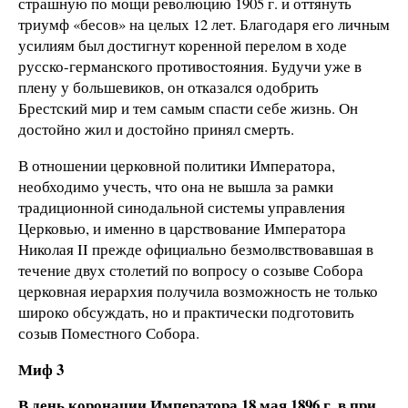
страшную по мощи революцию 1905 г. и оттянуть
триумф «бесов» на целых 12 лет. Благодаря его личным
усилиям был достигнут коренной перелом в ходе
русско-германского противостояния. Будучи уже в
плену у большевиков, он отказался одобрить
Брестский мир и тем самым спасти себе жизнь. Он
достойно жил и достойно принял смерть.
В отношении церковной политики Императора,
необходимо учесть, что она не вышла за рамки
традиционной синодальной системы управления
Церковью, и именно в царствование Императора
Николая II прежде официально безмолвствовавшая в
течение двух столетий по вопросу о созыве Собора
церковная иерархия получила возможность не только
широко обсуждать, но и практически подготовить
созыв Поместного Собора.
Миф 3
В день коронации Императора 18 мая 1896 г. в при