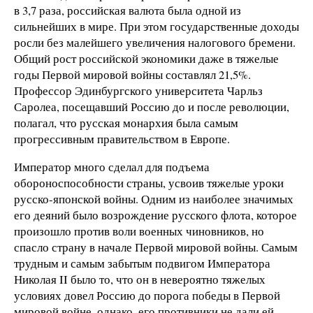
в 3,7 раза, российская валюта была одной из
сильнейших в мире. При этом государственные доходы
росли без малейшего увеличения налогового бремени.
Общий рост российской экономики даже в тяжелые
годы Первой мировой войны составлял 21,5%.
Профессор Эдинбургского университета Чарльз
Саролеа, посещавший Россию до и после революции,
полагал, что русская монархия была самым
прогрессивным правительством в Европе.
Император много сделал для подъема
обороноспособности страны, усвоив тяжелые уроки
русско-японской войны. Одним из наиболее значимых
его деяний было возрождение русского флота, которое
произошло против воли военных чиновников, но
спасло страну в начале Первой мировой войны. Самым
трудным и самым забытым подвигом Императора
Николая II было то, что он в невероятно тяжелых
условиях довел Россию до порога победы в Первой
мировой войне, однако, его противники не дали ей