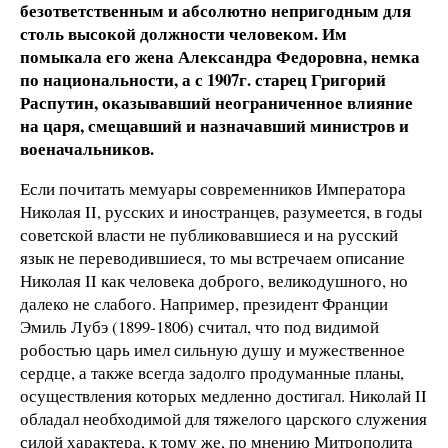
безответственным и абсолютно непригодным для
столь высокой должности человеком. Им
помыкала его жена Александра Федоровна, немка
по национальности, а с 1907г. старец Григорий
Распутин, оказывавший неограниченное влияние
на царя, смещавший и назначавший министров и
военачальников.
Если почитать мемуары современников Императора
Николая II, русских и иностранцев, разумеется, в годы
советской власти не публиковавшиеся и на русский
язык не переводившиеся, то мы встречаем описание
Николая II как человека доброго, великодушного, но
далеко не слабого. Например, президент Франции
Эмиль Лубэ (1899-1806) считал, что под видимой
робостью царь имел сильную душу и мужественное
сердце, а также всегда задолго продуманные планы,
осуществления которых медленно достигал. Николай II
обладал необходимой для тяжелого царского служения
силой характера, к тому же, по мнению Митрополита