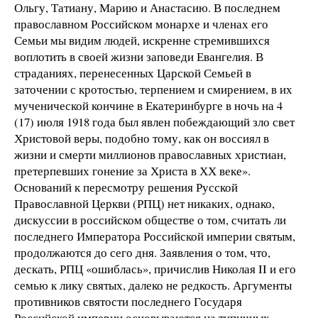
Ольгу, Татиану, Марию и Анастасию. В последнем
православном Российском монархе и членах его
Семьи мы видим людей, искренне стремившихся
воплотить в своей жизни заповеди Евангелия. В
страданиях, перенесенных Царской Семьей в
заточении с кротостью, терпением и смирением, в их
мученической кончине в Екатеринбурге в ночь на 4
(17) июля 1918 года был явлен побеждающий зло свет
Христовой веры, подобно тому, как он воссиял в
жизни и смерти миллионов православных христиан,
претерпевших гонение за Христа в ХХ веке».
Оснований к пересмотру решения Русской
Православной Церкви (РПЦ) нет никаких, однако,
дискуссии в российском обществе о том, считать ли
последнего Императора Российской империи святым,
продолжаются до сего дня. Заявления о том, что,
дескать, РПЦ «ошиблась», причислив Николая II и его
семью к лику святых, далеко не редкость. Аргументы
противников святости последнего Государя
Российской империи основываются на типичных