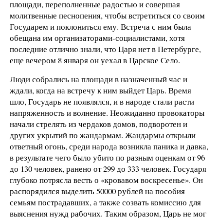
площади, переполненные радостью и совершая
молитвенные песнопения, чтобы встретиться со своим
Государем и поклониться ему. Встреча с ним была
обещана им организаторами-социалистами, хотя
последние отлично знали, что Царя нет в Петербурге,
еще вечером 8 января он уехал в Царское Село.
Люди собрались на площади в назначенный час и
ждали, когда на встречу к ним выйдет Царь. Время
шло, Государь не появлялся, и в народе стали расти
напряженность и волнение. Неожиданно провокаторы
начали стрелять из чердаков домов, подворотен и
других укрытий по жандармам. Жандармы открыли
ответный огонь, среди народа возникла паника и давка,
в результате чего было убито по разным оценкам от 96
до 130 человек, ранено от 299 до 333 человек. Государя
глубоко потрясла весть о «кровавом воскресенье». Он
распорядился выделить 50000 рублей на пособия
семьям пострадавших, а также созвать комиссию для
выяснения нужд рабочих. Таким образом, Царь не мог