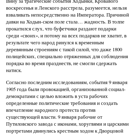
Вину за трагические события Ходынки, Кровавого
воскресенья и Ленского расстрела, разумеется, нельзя
взваливать непосредственно на Императора. Причиной
давки на Ходын-ском поле стала… жадность. В толпе
прокатился слух, что буфетчики раздают подарки
среди «своих», и потому на всех подарков не хватит, в
результате чего народ ринулся к временным
деревянным строениям с такой силой, что даже 1800
полицейских, специально отряженных для соблюдения
порядка во время празднеств, не смогли сдержать
натиск.
Согласно последним исследованиям, события 9 января
1905 года были провокацией, организованной социал-
демократами с целью вложить в уста рабочих
определенные политические требования и создать
впечатление народного протеста против
существующей власти. 9 января рабочие от
Путиловского завода с иконами, хоругвями и царскими
портретами двинулись крестным ходом к Дворцовой