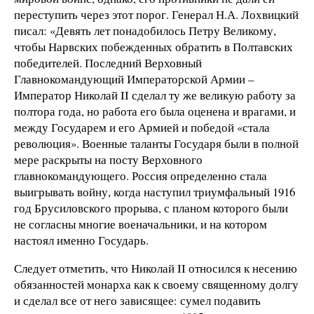
переступить через этот порог. Генерал Н.А. Лохвицкий
писал: «Девять лет понадобилось Петру Великому,
чтобы Нарвских побежденных обратить в Полтавских
победителей. Последний Верховный
Главнокомандующий Императорской Армии –
Император Николай II сделал ту же великую работу за
полтора года, но работа его была оценена и врагами, и
между Государем и его Армией и победой «стала
революция». Военные таланты Государя были в полной
мере раскрыты на посту Верховного
главнокомандующего. Россия определенно стала
выигрывать войну, когда наступил триумфальный 1916
год Брусиловского прорыва, с планом которого были
не согласны многие военачальники, и на котором
настоял именно Государь.
Следует отметить, что Николай II относился к несению
обязанностей монарха как к своему священному долгу
и сделал все от него зависящее: сумел подавить