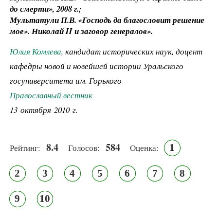
до смерти», 2008 г.;
Мультатули П.В. «Господь да благословит решение
мое». Николай II и заговор генералов».
Юлия Комлева
, кандидат исторических наук, доцент
кафедры новой и новейшей истории Уральского
госуниверситета им. Горького
Православный вестник
13 октября 2010 г.
8.4
584
1
Рейтинг:
Голосов:
Оценка:
2
3
4
5
6
7
8
9
10