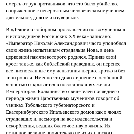
смерть от рук противников, что это было убийство,
сопряженное с невероятным человеческим мучением:
длительное, долгое и изуверское.
В «Деянии о соборном прославлении но-вомучеников
и исповедников Российских ХХ века» записано:
«Император Николай Александрович часто уподоблял
свою жизнь испытаниям страдальца Иова, в день
церковной памяти которого родился. Приняв свой
крест так же, как библейский праведник, он перенес
все ниспосланные ему испытания твердо, кротко и без
тени ропота. Именно это долготерпение с особенной
ясностью открывается в последних днях жизни
Императора». Большинство свидетелей последнего
периода жизни Царственных мучеников говорят об
узниках Тобольского губернаторского и
Екатеринбургского Ипатьевского домов как о людях
страдавших и, несмотря на все издевательства и
оскорбления, ведших благочестивую жизнь. Их
истинное величие проистекало не из их царского