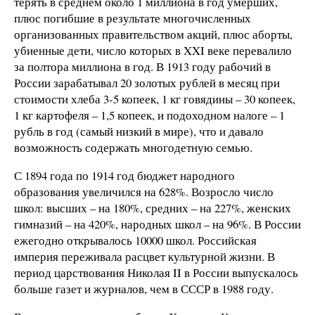
терять в среднем около 1 миллиона в год умерших,
плюс погибшие в результате многочисленных
организованных правительством акций, плюс аборты,
убиенные дети, число которых в XXI веке перевалило
за полтора миллиона в год. В 1913 году рабочий в
России зарабатывал 20 золотых рублей в месяц при
стоимости хлеба 3-5 копеек, 1 кг говядины – 30 копеек,
1 кг картофеля – 1,5 копеек, и подоходном налоге – 1
рубль в год (самый низкий в мире), что и давало
возможность содержать многодетную семью.
С 1894 года по 1914 год бюджет народного
образования увеличился на 628%. Возросло число
школ: высших – на 180%, средних – на 227%, женских
гимназий – на 420%, народных школ – на 96%. В России
ежегодно открывалось 10000 школ. Российская
империя переживала расцвет культурной жизни. В
период царствования Николая II в России выпускалось
больше газет и журналов, чем в СССР в 1988 году.