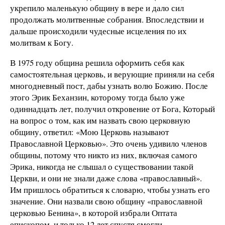
укрепило маленькую общину в вере и дало сил
продолжать молитвенные собрания. Впоследствии и
дальше происходили чудесные исцеления по их
молитвам к Богу.
В 1975 году община решила оформить себя как
самостоятельная церковь, и верующие приняли на себя
многодневный пост, дабы узнать волю Божию. После
этого Эрик Беханзин, которому тогда было уже
одиннадцать лет, получил откровение от Бога, Который
на вопрос о том, как им назвать свою церковную
общину, ответил: «Мою Церковь называют
Православной Церковью». Это очень удивило членов
общины, потому что никто из них, включая самого
Эрика, никогда не слышал о существовании такой
Церкви, и они не знали даже слова «православный».
Им пришлось обратиться к словарю, чтобы узнать его
значение. Они назвали свою общину «православной
церковью Бенина», в которой избрали Оптата
епископом, и только 12 лет спустя смогли