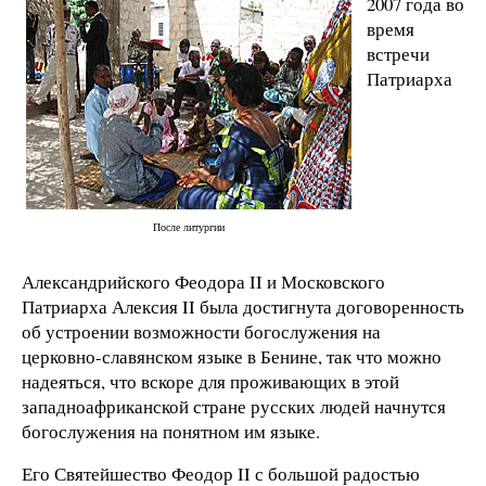
2007 года во
время
встречи
Патриарха
После литургии
Александрийского Феодора II и Московского
Патриарха Алексия II была достигнута договоренность
об устроении возможности богослужения на
церковно-славянском языке в Бенине, так что можно
надеяться, что вскоре для проживающих в этой
западноафриканской стране русских людей начнутся
богослужения на понятном им языке.
Его Святейшество Феодор II с большой радостью