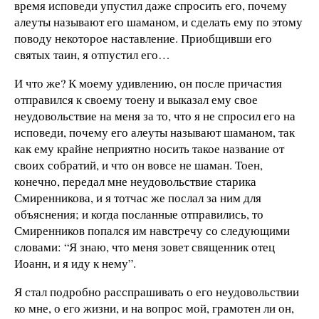
время исповеди упустил даже спросить его, почему
алеуты называют его шаманом, и сделать ему по этому
поводу некоторое наставление. Приобщивши его
святых таин, я отпустил его…
И что же? К моему удивлению, он после причастия
отправился к своему тоену и выказал ему свое
неудовольствие на меня за то, что я не спросил его на
исповеди, почему его алеуты называют шаманом, так
как ему крайне неприятно носить такое название от
своих собратий, и что он вовсе не шаман. Тоен,
конечно, передал мне неудовольствие старика
Смиренникова, и я тотчас же послал за ним для
объяснения; и когда посланные отправились, то
Смиренников попался им навстречу со следующими
словами: “Я знаю, что меня зовет священник отец
Иоанн, и я иду к нему”.
Я стал подробно расспрашивать о его неудовольствии
ко мне, о его жизни, и на вопрос мой, грамотен ли он,