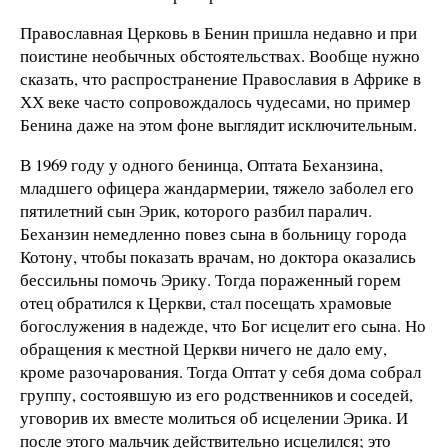
Православная Церковь в Бенин пришла недавно и при
поистине необычных обстоятельствах. Вообще нужно
сказать, что распространение Православия в Африке в
ХХ веке часто сопровождалось чудесами, но пример
Бенина даже на этом фоне выглядит исключительным.
В 1969 году у одного бенинца, Оптата Беханзина,
младшего офицера жандармерии, тяжело заболел его
пятилетний сын Эрик, которого разбил паралич.
Беханзин немедленно повез сына в больницу города
Котону, чтобы показать врачам, но доктора оказались
бессильны помочь Эрику. Тогда пораженный горем
отец обратился к Церкви, стал посещать храмовые
богослужения в надежде, что Бог исцелит его сына. Но
обращения к местной Церкви ничего не дало ему,
кроме разочарования. Тогда Оптат у себя дома собрал
группу, состоявшую из его родственников и соседей,
уговорив их вместе молиться об исцелении Эрика. И
после этого мальчик действительно исцелился; это