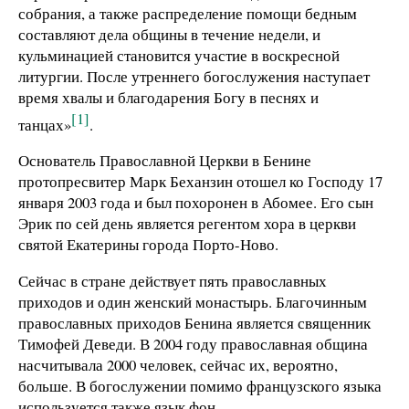
собрания, а также распределение помощи бедным
составляют дела общины в течение недели, и
кульминацией становится участие в воскресной
литургии. После утреннего богослужения наступает
время хвалы и благодарения Богу в песнях и
[1]
танцах»
.
Основатель Православной Церкви в Бенине
протопресвитер Марк Беханзин отошел ко Господу 17
января 2003 года и был похоронен в Абомее. Его сын
Эрик по сей день является регентом хора в церкви
святой Екатерины города Порто-Ново.
Сейчас в стране действует пять православных
приходов и один женский монастырь. Благочинным
православных приходов Бенина является священник
Тимофей Деведи. В 2004 году православная община
насчитывала 2000 человек, сейчас их, вероятно,
больше. В богослужении помимо французского языка
используется также язык фон.