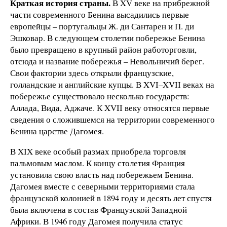
Краткая история страны.
В XV веке на прибрежной
части современного Бенина высадились первые
европейцы – португальцы Ж. ди Сантарен и П. ди
Эшковар. В следующем столетии побережье Бенина
было превращено в крупный район работорговли,
отсюда и название побережья – Невольничий берег.
Свои фактории здесь открыли французские,
голландские и английские купцы. В XVI–XVII веках на
побережье существовало несколько государств:
Аллада, Вида, Аджаче. К XVII веку относятся первые
сведения о сложившемся на территории современного
Бенина царстве Дагомея.
В XIX веке особый размах приобрела торговля
пальмовым маслом. К концу столетия Франция
установила свою власть над побережьем Бенина.
Дагомея вместе с северными территориями стала
французской колонией в 1894 году и десять лет спустя
была включена в состав Французской Западной
Африки. В 1946 году Дагомея получила статус