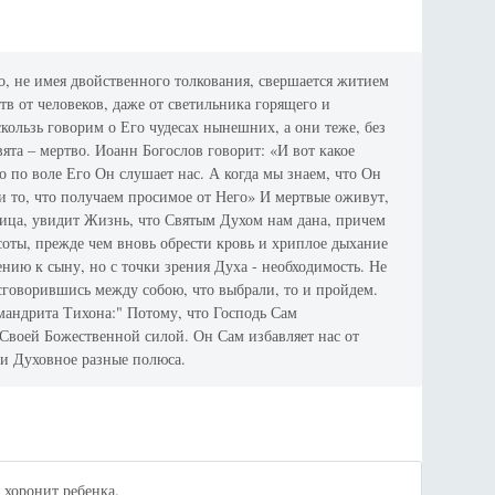
го, не имея двойственного толкования, свершается житием
в от человеков, даже от светильника горящего и
скользь говорим о Его чудесах нынешних, а они теже, без
вята – мертво. Иоанн Богослов говорит: «И вот какое
о по воле Его Он слушает нас. А когда мы знаем, что Он
 и то, что получаем просимое от Него» И мертвые оживут,
 лица, увидит Жизнь, что Святым Духом нам дана, причем
соты, прежде чем вновь обрести кровь и хриплое дыхание
ению к сыну, но с точки зрения Духа - необходимость. Не
 сговорившись между собою, что выбрали, то и пройдем.
имандрита Тихона:" Потому, что Господь Сам
Своей Божественной силой. Он Сам избавляет нас от
е и Духовное разные полюса.
 хоронит ребенка.