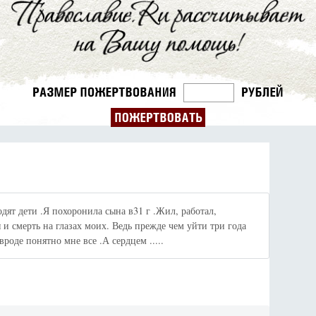
дят дети .Я похоронила сына в31 г .Жил, работал,
 и смерть на глазах моих. Ведь прежде чем уйти три года
роде понятно мне все .А сердцем .....