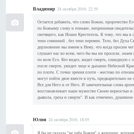
Владимир
24 октября 2010, 22:39
Остается добавить, что слово Божие, пророчество Е
по Божьему слову и поныне, непринимая свидетельст
светящего, как Иоанн Креститель. К тому, что мы в 
тени сомнений , без тени перемен. Тело, без Духа С
дерзновение мы имеем к Нему, что когда просим чег
слушает нас во всем, чего бы мы ни просили, знаем
по воле Его. Кто видел, видит смерть, сошедшую с
после смерти, увидит лице и дыхание Небесной Кра
по плоти. С точки зрения плоти - жестоко по отнош
могут пойти двое вместе в путь, предварительно не
Все для Него и от Него. И замечательные слова арх
восстанавливает наше мужество Своею верностью и 
дьявола, греха и смерти". И как отмечено, душевно
Юлия
24 октября 2010, 18:05
Я бы не сказала "не раба Божия" о женщине, которая