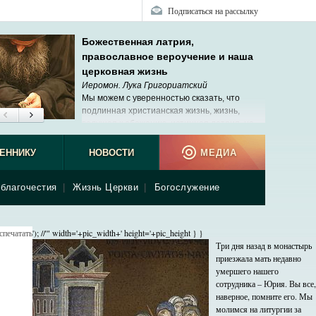
Подписаться на рассылку
Божественная латрия,
православное вероучение и наша
церковная жизнь
Иеромон. Лука Григориатский
Мы можем с уверенностью сказать, что
подлинная христианская жизнь, жизнь,
ведущая к обожению, истинная латрия, не
исчезли в наше время.
ЕННИКУ
НОВОСТИ
МЕДИА
благочестия
|
Жизнь Церкви
|
Богослужение
спечатать
'); //'" width='+pic_width+' height='+pic_height } }
Три дня назад в монастырь
приезжала мать недавно
умершего нашего
сотрудника – Юрия. Вы все,
наверное, помните его. Мы
молимся на литургии за