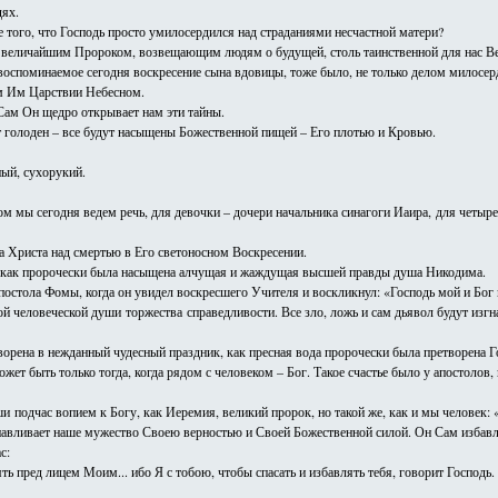
дях.
е того, что Господь просто умилосердился над страданиями несчастной матери?
я величайшим Пророком, возвещающим людям о будущей, столь таинственной для нас Ве
 воспоминаемое сегодня воскресение сына вдовицы, тоже было, не только делом милосер
ом Им Царствии Небесном.
Сам Он щедро открывает нам эти тайны.
т голоден – все будут насыщены Божественной пищей – Его плотью и Кровью.
ный, сухорукий.
ом мы сегодня ведем речь, для девочки – дочери начальника синагоги Иаира, для четыре
да Христа над смертью в Его светоносном Воскресении.
, как пророчески была насыщена алчущая и жаждущая высшей правды душа Никодима.
апостола Фомы, когда он увидел воскресшего Учителя и воскликнул: «Господь мой и Бог
й человеческой души торжества справедливости. Все зло, ложь и сам дьявол будут изг
творена в нежданный чудесный праздник, как пресная вода пророчески была претворена 
жет быть только тогда, когда рядом с человеком – Бог. Такое счастье было у апостолов
уши подчас вопием к Богу, как Иеремия, великий пророк, но такой же, как и мы челов
анавливает наше мужество Своею верностью и Своей Божественной силой. Он Сам избавля
с:
ять пред лицем Моим... ибо Я с тобою, чтобы спасать и избавлять тебя, говорит Господь.