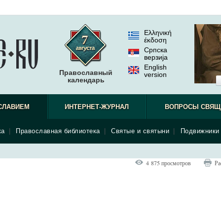
Ελληνική
έκδοση
Српска
верзиjа
English
Православный
version
календарь
СЛАВИЕМ
ИНТЕРНЕТ-ЖУРНАЛ
ВОПРОСЫ СВЯЩ
ка
|
Православная библиотека
|
Святые и святыни
|
Подвижники 
4 875 просмотров
Ра