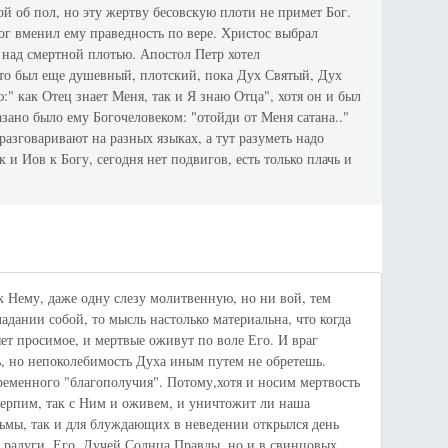
ой об пол, но эту жертву бесовскую плоти не примет Бог.
Бог вменил ему праведность по вере. Христос выбрал
 над смертной плотью. Апостол Петр хотел
что был еще душевный, плотский, пока Дух Святый, Дух
:" как Отец знает Меня, так и Я знаю Отца", хотя он и был
азано было ему Богочеловеком: "отойди от Меня сатана.."
разговаривают на разных языках, а тут разуметь надо
к и Иов к Богу, сегодня нет подвигов, есть только плачь и
 Нему, даже одну слезу молитвенную, но ни вой, тем
ладании собой, то мысль настолько материальна, что когда
яет просимое, и мертвые оживут по воле Его. И враг
ь, но непоколебимость Духа иным путем не обретешь.
ременного "благополучия". Потому,хотя и носим мертвость
 терпим, так с Ним и оживем, и уничтожит ли наша
тьмы, так и для блуждающих в неведении открылся день
х радуги, Его, Лучей Солнца Правды, но и в свинцовых