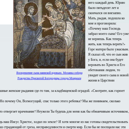
него каждый день. Юрию
было пятьдесят лет и
скончался он внезапно.
Мать, рыдая, подошла ко
мне и проговорила:
«Почему ваш Господь
забрал моего сына? Его уже
не вернешь. Как теперь
жить, как теперь верить?»
Горе матери было ужасным.
Я сказал ей, что ее сын жив
у Бога, и, если она будет
веровать во Христа и Его
обетования людям, то
Воскрешение сына наинской вдовыю. Мозаика собора
увидит своего сына в новой
Рождества Пресвятой Богородицы города Монреале
жизни в Царствии
ные женские рыдания где-то там, за кладбищенской оградой. «Смотрите, как горюет
 Но почему Он, Всемогущий, спас только этого ребенка? Мы же понимаем, сколько
 что отвергает врачевание? Неужели Ты будешь для меня как бы обманчивым источником,
дь наш Иисус Христос, ходил по земле? И хотя многие из нас готовы свидетельствовать
ш страдающий от греха, несправедливости и смерти мир. Если бы не посещали нас эти