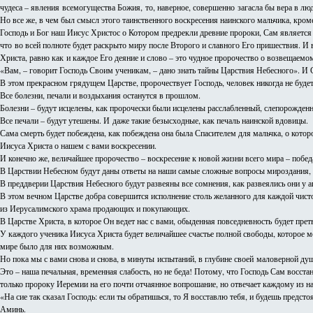
чудеса – явления всемогущества Божия, то, наверное, совершенно загасла бы вера в лю
Но все же, в чем был смысл этого таинственного воскресения наинского мальчика, кром
Господь и Бог наш Иисус Христос о Котором предрекли древние пророки, Сам являетс
что во всей полноте будет раскрыто миру после Второго и славного Его пришествия. И
Христа, равно как и каждое Его деяние и слово – это чудное пророчество о возвещаем
«Вам, – говорит Господь Своим ученикам, – дано знать тайны Царствия Небесного». И 
В этом прекрасном грядущем Царстве, пророчествует Господь, человек никогда не буде
Все болезни, печали и воздыхания останутся в прошлом.
Болезни – будут исцелены, как пророчески были исцелены расслабленный, слепорожден
Все печали – будут утешены. И даже такие безысходные, как печаль наинской вдовицы.
Сама смерть будет побеждена, как побеждена она была Спасителем для мальчка, о котор
Иисуса Христа о нашем с вами воскресении.
И конечно же, величайшее пророчество – воскресение к новой жизни всего мира – побе
В Царствии Небесном будут даны ответы на наши самые сложные вопросы мироздания
В преддверии Царствия Небесного будут развеяны все сомнения, как развеялись они у 
В этом вечном Царстве добра совершится исполнение столь желанного для каждой чисто
из Иерусалимского храма продающих и покупающих.
В Царстве Христа, в которое Он ведет нас с вами, обыденная повседневность будет пре
У каждого ученика Иисуса Христа будет величайшее счастье полной свободы, которое мо
мире было для них возможным.
Но пока мы с вами снова и снова, в минуты испытаний, в глубине своей маловерной д
Это – наша печальная, временная слабость, но не беда! Потому, что Господь Сам восст
только пророку Иеремии на его почти отчаянное вопрошание, но отвечает каждому из на
«На сие так сказал Господь: если ты обратишься, то Я восставлю тебя, и будешь предсто
Аминь.