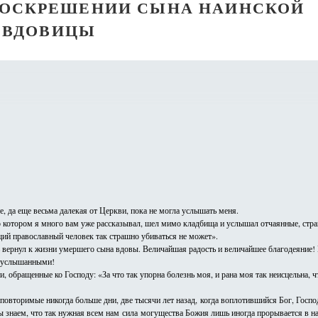
 ВОСКРЕШЕНИИ СЫНА НАИНСКОЙ
ВДОВИЦЫ
, да еще весьма далекая от Церкви, пока не могла услышать меня.
котором я много вам уже рассказывал, шел мимо кладбища и услышал отчаянные, страш
щий православный человек так страшно убиваться не может».
 вернул к жизни умершего сына вдовы. Величайшая радость и величайшее благодеяние!
неуслышанными!
, обращенные ко Господу: «За что так упорна болезнь моя, и рана моя так неисцельна,
повторимые никогда больше дни, две тысячи лет назад, когда воплотившийся Бог, Госпо
 знаем, что так нужная всем нам сила могущества Божия лишь иногда прорывается в на