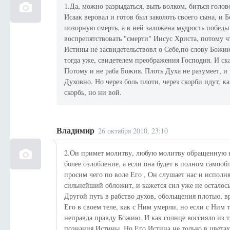
1.Да, можно разрыдаться, выть волком, биться голов
Исаак веровал и готов был заколоть своего сына, и 
позорную смерть, а в ней заложена мудрость победы
воспрепятствовать "смерти" Иисус Христа, потому 
Истины не засвидетельствовл о Себе,по слову Божию
тогда уже, свидетелем преображения Господня. И ск
Потому и не раба Божия. Плоть Духа не разумеет, и 
Духовно. Но через боль плоти, через скорби идут, ка
скорбь, но ни вой.
Владимир
26 октября 2010, 23:10
2.Он примет молитву, любую молитву обращенную к
более озлобление, а если она будет в полном самооб
просим чего по воле Его , Он слушает нас и исполн
сильнейший обложит, и кажется сил уже не осталос
Другой путь в рабство духов, обольщения плотью, в
Его в своем теле, как с Ним умерли, но если с Ним
неправда правду Божию. И как солнце воссияло из 
познания Истины. Но Его Истина не только в цвета