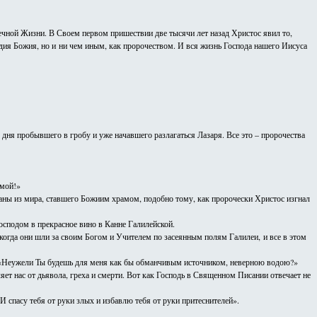
чной Жизни. В Своем первом пришествии две тысячи лет назад Христос явил то,
дия Божия, но и ни чем иным, как пророчеством. И вся жизнь Господа нашего Иисуса
 дня пробывшего в гробу и уже начавшего разлагаться Лазаря. Все это – пророчества
 мой!»
наны из мира, ставшего Божиим храмом, подобно тому, как пророчески Христос изгнал
Господом в прекрасное вино в Канне Галилейской.
, когда они шли за своим Богом и Учителем по засеянным полям Галилеи, и все в этом
ек: «Неужели Ты будешь для меня как бы обманчивым источником, неверною водою?»
ет нас от дьявола, греха и смерти. Вот как Господь в Священном Писании отвечает не
 И спасу тебя от руки злых и избавлю тебя от руки притеснителей».