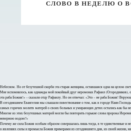
СЛОВО В НЕДЕЛЮ О
Небесном. Но от безутешной скорби эта старая женщина, оставшаяся одна на целом свете
Мне вспомнилось, как однажды мой покойный друг иеромонах Рафаил (Огородников), о 
эта раба Божия!» – сказали отцу Рафаилу. Но он отвечал: «Это – не раба Божия! Верую
В сегодняшнем Евангелии мы слышали повествование о том, как в городе Наин Господь
самых горячих молитв матерей о своих больных и умирающих детях остались как бы 
Многие из этих безутешных матерей могли бы повторить горькие слова пророка Иеремии
неверною водою?»
Почему же сила Божия особым образом совершалась лишь тогда, в те единственные и не
о явлениях силы и промысла Божия примерами из сегодняшнего дня, из своей жизни, мы