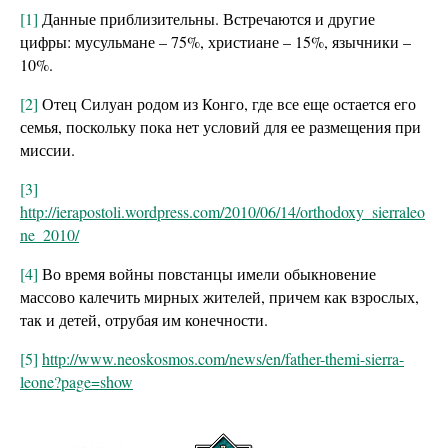
[1]
Данные приблизительны. Встречаются и другие
цифры: мусульмане – 75%, христиане – 15%, язычники –
10%.
[2]
Отец Силуан родом из Конго, где все еще остается его
семья, поскольку пока нет условий для ее размещения при
миссии.
[3]
http://ierapostoli.wordpress.com/2010/06/14/orthodoxy_sierraleo
ne_2010/
[4]
Во время войны повстанцы имели обыкновение
массово калечить мирных жителей, причем как взрослых,
так и детей, отрубая им конечности.
[5]
http://www.neoskosmos.com/news/en/father-themi-sierra-
leone?page=show