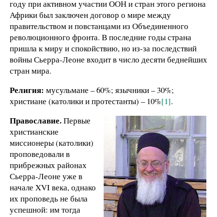
году при активном участии ООН и стран этого региона
Африки был заключен договор о мире между
правительством и повстанцами из Объединенного
революционного фронта. В последние годы страна
пришла к миру и спокойствию, но из-за последствий
войны Сьерра-Леоне входит в число десяти беднейших
стран мира.
Религия:
мусульмане – 60%; язычники – 30%;
христиане (католики и протестанты) – 10%
[1]
.
Православие.
Первые
христианские
миссионеры (католики)
проповедовали в
прибрежных районах
Сьерра-Леоне уже в
начале XVI века, однако
их проповедь не была
успешной: им тогда