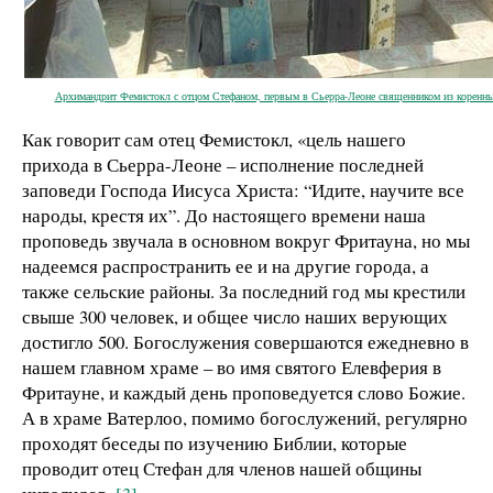
Архимандрит Фемистокл с отцом Стефаном, первым в Сьерра-Леоне священником из коренны
Как говорит сам отец Фемистокл, «цель нашего
прихода в Сьерра-Леоне – исполнение последней
заповеди Господа Иисуса Христа: “Идите, научите все
народы, крестя их”. До настоящего времени наша
проповедь звучала в основном вокруг Фритауна, но мы
надеемся распространить ее и на другие города, а
также сельские районы. За последний год мы крестили
свыше 300 человек, и общее число наших верующих
достигло 500. Богослужения совершаются ежедневно в
нашем главном храме – во имя святого Елевферия в
Фритауне, и каждый день проповедуется слово Божие.
А в храме Ватерлоо, помимо богослужений, регулярно
проходят беседы по изучению Библии, которые
проводит отец Стефан для членов нашей общины