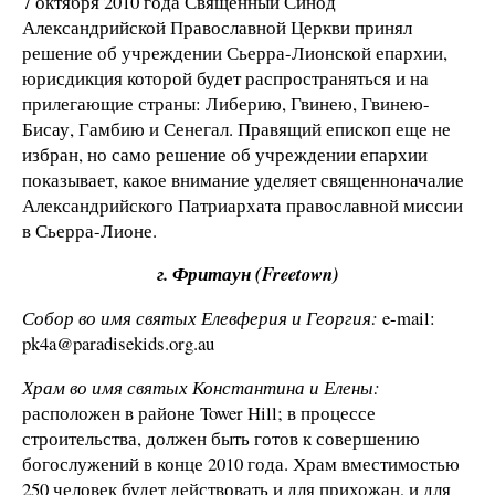
7 октября 2010 года Священный Синод
Александрийской Православной Церкви принял
решение об учреждении Сьерра-Лионской епархии,
юрисдикция которой будет распространяться и на
прилегающие страны: Либерию, Гвинею, Гвинею-
Бисау, Гамбию и Сенегал. Правящий епископ еще не
избран, но само решение об учреждении епархии
показывает, какое внимание уделяет священноначалие
Александрийского Патриархата православной миссии
в Сьерра-Лионе.
г. Фритаун (
Freetown)
Собор во имя святых Елевферия и Георгия:
e-mail:
pk4a@paradisekids.org.au
Храм во имя святых Константина и Елены:
расположен в районе Tower Hill; в процессе
строительства, должен быть готов к совершению
богослужений в конце 2010 года. Храм вместимостью
250 человек будет действовать и для прихожан, и для