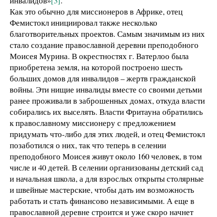
инвалидов»
[3]
.
Как это обычно для миссионеров в Африке, отец
Фемистокл инициировал также несколько
благотворительных проектов. Самым значимым из них
стало создание православной деревни преподобного
Моисея Мурина. В окрестностях г. Ватерлоо была
приобретена земля, на которой построено шесть
больших домов для инвалидов – жертв гражданской
войны. Эти нищие инвалиды вместе со своими детьми
ранее проживали в заброшенных домах, откуда власти
собирались их выселять. Власти Фритауна обратились
к православному миссионеру с предложением
придумать что-либо для этих людей, и отец Фемистокл
позаботился о них, так что теперь в селении
преподобного Моисея живут около 160 человек, в том
числе и 40 детей. В селении организованы детский сад
и начальная школа, а для взрослых открыты столярные
и швейные мастерские, чтобы дать им возможность
работать и стать финансово независимыми. А еще в
православной деревне строится и уже скоро начнет