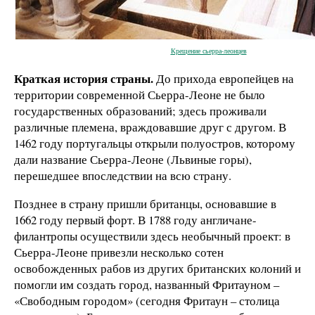
Крещение сьерра-леонцев
Краткая история страны.
До прихода европейцев на
территории современной Сьерра-Леоне не было
государственных образований; здесь проживали
различные племена, враждовавшие друг с другом. В
1462 году португальцы открыли полуостров, которому
дали название Сьерра-Леоне (Львиные горы),
перешедшее впоследствии на всю страну.
Позднее в страну пришли британцы, основавшие в
1662 году первый форт. В 1788 году англичане-
филантропы осуществили здесь необычный проект: в
Сьерра-Леоне привезли несколько сотен
освобожденных рабов из других британских колоний и
помогли им создать город, названный Фритауном –
«Свободным городом» (сегодня Фритаун – столица