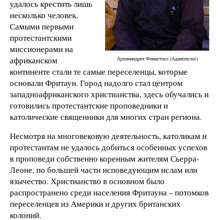
удалось крестить лишь
несколько человек.
Самыми первыми
протестантскими
миссионерами на
африканском
Архимандрит Фемистокл (Адамопулос)
континенте стали те самые переселенцы, которые
основали Фритаун. Город надолго стал центром
западноафриканского христианства, здесь обучались и
готовились протестантские проповедники и
католические священники для многих стран региона.
Несмотря на многовековую деятельность, католикам и
протестантам не удалось добиться особенных успехов
в проповеди собственно коренным жителям Сьерра-
Леоне, по большей части исповедующим ислам или
язычество. Христианство в основном было
распространено среди населения Фритауна – потомков
переселенцев из Америки и других британских
колоний.