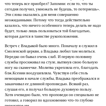
что теперь все приобрел? Запомни: если то, что ты
сегодня получил, умножать не будешь, то потеряешь».
Эти слова оказались для меня совершенно
неожиданными. Потому что тогда действительно
казалось, что ничего особенного теперь делать не надо
будет, только лишь пользоваться той благодатью,
которая дается в таинстве рукоположения.
Встреч с Владыкой было много. Поначалу я служил в
Смоленской церкви, а Владыка любил там молиться.
Нередко он бывал очень слаб. И первую половину
службы просиживал на стуле, вытянув свою больную
ногу на скамеечке. Молитва укрепляла его, благодать
блж.Ксении воодушевляла. Чувствуя себя столь
немощным в начале службы, Владыка преображался и
заканчивал ее длинной проповедью. Всякий раз,
слушая его, я получал большую духовную пользу.
Хотя очевидно было, что проповеди он специально не
готовил, а говорил по вдохновению что-то глубоко
пережитое им.