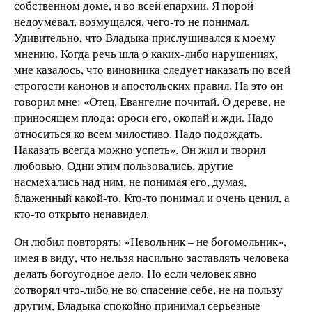
собственном доме, и во всей епархии. Я порой
недоумевал, возмущался, чего-то не понимал.
Удивительно, что Владыка прислушивался к моему
мнению. Когда речь шла о каких-либо нарушениях,
мне казалось, что виновника следует наказать по всей
строгости канонов и апостольских правил. На это он
говорил мне: «Отец, Евангелие почитай. О дереве, не
приносящем плода: ороси его, окопай и жди. Надо
относиться ко всем милостиво. Надо подождать.
Наказать всегда можно успеть». Он жил и творил
любовью. Одни этим пользовались, другие
насмехались над ним, не понимая его, думая,
блаженный какой-то. Кто-то понимал и очень ценил, а
кто-то открыто ненавидел.
Он любил повторять: «Невольник – не богомольник»,
имея в виду, что нельзя насильно заставлять человека
делать богоугодное дело. Но если человек явно
сотворял что-либо не во спасение себе, не на пользу
другим, Владыка спокойно принимал серьезные