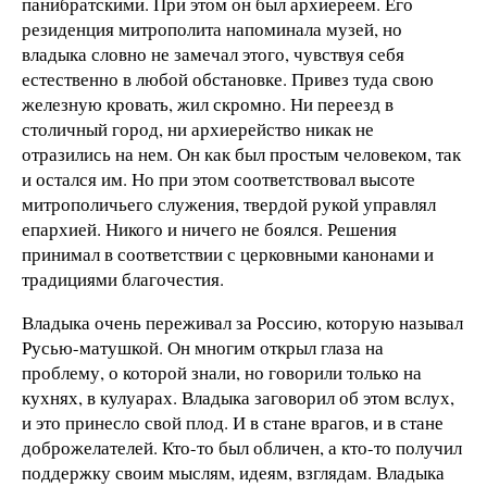
панибратскими. При этом он был архиереем. Его
резиденция митрополита напоминала музей, но
владыка словно не замечал этого, чувствуя себя
естественно в любой обстановке. Привез туда свою
железную кровать, жил скромно. Ни переезд в
столичный город, ни архиерейство никак не
отразились на нем. Он как был простым человеком, так
и остался им. Но при этом соответствовал высоте
митрополичьего служения, твердой рукой управлял
епархией. Никого и ничего не боялся. Решения
принимал в соответствии с церковными канонами и
традициями благочестия.
Владыка очень переживал за Россию, которую называл
Русью-матушкой. Он многим открыл глаза на
проблему, о которой знали, но говорили только на
кухнях, в кулуарах. Владыка заговорил об этом вслух,
и это принесло свой плод. И в стане врагов, и в стане
доброжелателей. Кто-то был обличен, а кто-то получил
поддержку своим мыслям, идеям, взглядам. Владыка