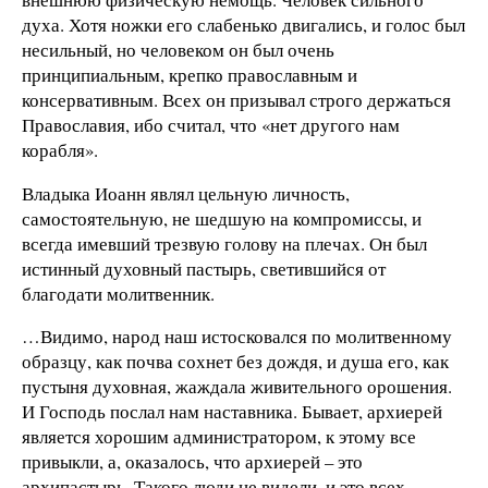
духа. Хотя ножки его слабенько двигались, и голос был
несильный, но человеком он был очень
принципиальным, крепко православным и
консервативным. Всех он призывал строго держаться
Православия, ибо считал, что «нет другого нам
корабля».
Владыка Иоанн являл цельную личность,
самостоятельную, не шедшую на компромиссы, и
всегда имевший трезвую голову на плечах. Он был
истинный духовный пастырь, светившийся от
благодати молитвенник.
…Видимо, народ наш истосковался по молитвенному
образцу, как почва сохнет без дождя, и душа его, как
пустыня духовная, жаждала живительного орошения.
И Господь послал нам наставника. Бывает, архиерей
является хорошим администратором, к этому все
привыкли, а, оказалось, что архиерей – это
архипастырь. Такого люди не видели, и это всех