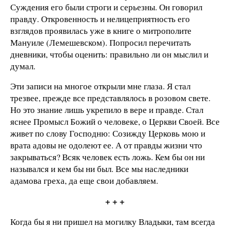
Суждения его были строги и серьезны. Он говорил
правду. Откровенность и нелицеприятность его
взглядов проявилась уже в книге о митрополите
Мануиле (Лемешевском). Попросил перечитать
дневники, чтобы оценить: правильно ли он мыслил и
думал.
Эти записи на многое открыли мне глаза. Я стал
трезвее, прежде все представлялось в розовом свете.
Но это знание лишь укрепило в вере и правде. Стал
яснее Промысл Божий о человеке, о Церкви Своей. Все
живет по слову Господню: Созижду Церковь мою и
врата адовы не одолеют ее. А от правды жизни что
закрываться? Всяк человек есть ложь. Кем бы он ни
назывался и кем бы ни был. Все мы наследники
адамова греха, да еще свои добавляем.
+ + +
Когда бы я ни пришел на могилку Владыки, там всегда