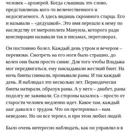
человек – архиерей. Когда слышишь это слово,
представляешь кого-то величественного и
недосягаемого. А здесь видишь скромного старца. Его
и называли – «дедушкой». Это имя перешло к нему по
наследству от митрополита Мануила, которого ради
конспирации называли так в письмах, переговорах.
Он постоянно болел. Каждый день утром и вечером –
перевязки. Смотреть на его ноги было страшно, до
колен они были просто синие. Для того чтобы Владыка
мог передвигаться, ему накладывали жесткий бинт. На
ночь бинты снимали, промывали раны. И так каждый
день. Я наблюдал это несколько лет. Периодически
бинты натирали, образуя раны. А у него – диабет, раны
подолгу не заживали. Со стороны казалось – просто от
старости человек медленно идет. Какое там, каждый
шаг давался с трудом. Что он претерпевал – нам
неведомо. Но он все терпел, и при этом любил людей.
Было очень интересно наблюдать, как он управлял и в