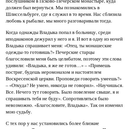
послушником в Псково-Печерском монастыре, куда
должен был вернуться. Мы познакомились в
Шлиссельбурге, где я служил в то время. Нас сблизила
любовь к рыбалке, мы много разговаривали тогда.
Когда однажды Владыка попал в больницу, среди
иподиаконов дежурил у него и я. И вот в одну из ночей
Владыка спрашивает меня: «Отец, ты монашеские
одежды-то готовишь?» Печерские старцы
благословили меня быть целибатом, поэтому эти слова
удивили: «Владыка, я же не готов…» – «Примешь
постриг, будешь иеромонахом и настоятелем
Воскресенской церкви. Проповеди говорить умеешь?»
– «Откуда? Не умею, никогда не говорил». «Научишься.
Все. Нечего тут говорить. Было повеление свыше, я и
спрашивать тебя не буду». Сопротивляться было
невозможно. «Благословите, Владыка». Так он изменил
мою судьбу.
С тех пор у нас установились более близкие