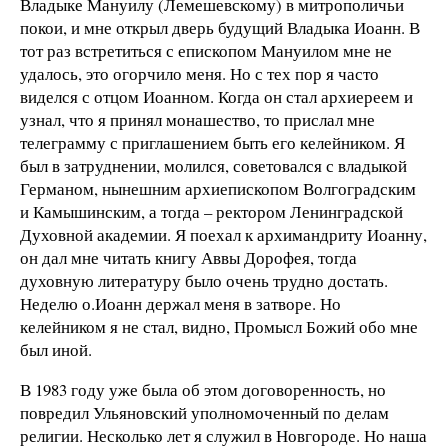
Владыке Мануилу (Лемешевскому) в митрополичьи
покои, и мне открыл дверь будущий Владыка Иоанн. В
тот раз встретиться с епископом Мануилом мне не
удалось, это огорчило меня. Но с тех пор я часто
виделся с отцом Иоанном. Когда он стал архиереем и
узнал, что я принял монашество, то прислал мне
телеграмму с приглашением быть его келейником. Я
был в затруднении, молился, советовался с владыкой
Германом, нынешним архиепископом Волгоградским
и Камышинским, а тогда – ректором Ленинградской
Духовной академии. Я поехал к архимандриту Иоанну,
он дал мне читать книгу Аввы Дорофея, тогда
духовную литературу было очень трудно достать.
Неделю о.Иоанн держал меня в затворе. Но
келейником я не стал, видно, Промысл Божий обо мне
был иной.
В 1983 году уже была об этом договоренность, но
повредил Ульяновский уполномоченный по делам
религии. Несколько лет я служил в Новгороде. Но наша