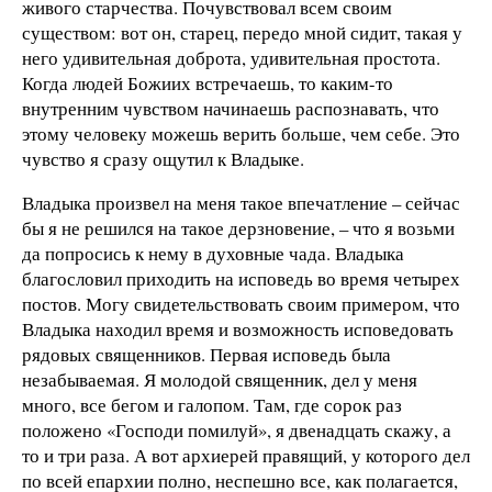
живого старчества. Почувствовал всем своим
существом: вот он, старец, передо мной сидит, такая у
него удивительная доброта, удивительная простота.
Когда людей Божиих встречаешь, то каким-то
внутренним чувством начинаешь распознавать, что
этому человеку можешь верить больше, чем себе. Это
чувство я сразу ощутил к Владыке.
Владыка произвел на меня такое впечатление – сейчас
бы я не решился на такое дерзновение, – что я возьми
да попросись к нему в духовные чада. Владыка
благословил приходить на исповедь во время четырех
постов. Могу свидетельствовать своим примером, что
Владыка находил время и возможность исповедовать
рядовых священников. Первая исповедь была
незабываемая. Я молодой священник, дел у меня
много, все бегом и галопом. Там, где сорок раз
положено «Господи помилуй», я двенадцать скажу, а
то и три раза. А вот архиерей правящий, у которого дел
по всей епархии полно, неспешно все, как полагается,