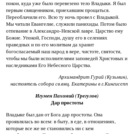
покои, куда уже было перевезено тело Владыки. Я был
первым священником, приехавшим прощаться.
Переоблачили его. Всю ту ночь провел с Владыкой.
Мы читали Евангелие, служили панихиды. Потом было
отпевание в Александро-Невской лавре. Царство ему
Божие. Упокой, Господи, душу его в селениях
праведных и по его молитвам да хранит
богоспасаемый наш народ в вере, чистоте, святости,
чтобы мы были исполнителями заповедей Христовых и
наследниками Его Небесного Царства.
Архимандрит Гурий (Кузьмин),
настоятель собора св.вмц. Екатерины в г.Кингисепп
Игумен Пахомий (Трегулов)
Дар простоты
Владыке был дан от Бога дар простоты. Она
проявлялась во всем: в быту, в еде, в отношениях,
которые все же не становились ни с кем