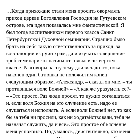
…Когда прихожане стали меня просить окормлять
приход церкви Богоявления Господня на Гутуевском
острове, эта идея показалась мне фантастической. Я
был тогда воспитанником первого класса Санкт-
Петербургской Духовной семинарии. Страшно было
брать на себя такую ответственность за приход, за
восстающий из руин храм, да и изучать совершение
треб семинаристы начинают только в четвертом
классе. Разговоры на эту тему длились долго, пока
наконец один батюшка не положил им конец
следующим образом. «Александр, – сказал он мне, – ты
противишься воле Божией» – «А как же уразуметь ее?»
– «Это просто. Раз люди просят, то нужно соглашаться
и, если воля Божия на это служение есть, надо ее
слушаться и исполнять. А если воли Божией нет, то как
бы за тебя ни просили, как ни ходатайствовали, тебя не
назначат служить, да и все». Это простое объяснение
меня успокоило. Подумалось, действительно, кто меня