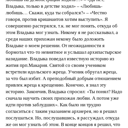
Владыка, только в детстве ходил» – «Любишь-
любишь… Скажи, куда ты собрался?» – «Честно
говоря, против кришнаитов хотим выступить». Я
совершенно растерялся, т.к. не мог понять, откуда об
этом Владыка мог узнать. Никому я не рассказывал, а
среди наших прихожан некому было доложить
Владыке о моем решении. От неожиданности я
бормотал что-то невнятное и услышал архипастырское
назидание. Владыка поведал известную историю из
жития прп.Макария. Святой со своим учеником
встретили идольского жреца. Ученик обругал жреца,
за что был избит. А преподобный добрым отношением
привлек жреца к крещению. Конечно, я знал эту
историю. Закончив, Владыка спросил: «Ты понял? Надо
сначала научить своих прихожан любви. А потом уже
идти против заблудших». Как было ни трудно
согласиться с таким указанием архиерея, но я решил
послушаться. Но, послушавшись, я рассуждал, откуда
же он мог узнать об этом. В конце концов я решил, что