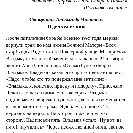
настоятель церкви свв.апп.Петра и Павла в
Шуваловском парке
Священник Александр Чистяков
В день кончины
После пятилетней борьбы осенью 1995 года Церкви
вернули храм во имя иконы Божией Матери «Всех
скорбящих Радость» на Шпалерной улице. Мы просили
Владыку помочь с облачением, с утварью. 25 октября
звонит Анна Степановна: «С вами будет говорить
Владыка». Владыка сказал, что приготовил антиминс:
«Надо, чтобы кто-то подержал мне антиминс» –
«Владыка, я, конечно, приеду и подержу». Приезжаю.
Лежит стопка антиминсов, в которых Владыка
подписывает непременную часть, которая не меняется
в зависимости от храма. Я держу, он пишет. Тут
неровно, на первой. На второй тоже, в другую
сторону. Надписали пять. Владыка устал: «Ну вот, на
пятой научились». Через несколько дней опять звонок