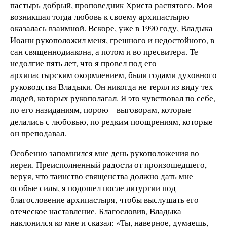
пастырь добрый, проповедник Христа распятого. Моя
возникшая тогда любовь к своему архипастырю
оказалась взаимной. Вскоре, уже в 1990 году, Владыка
Иоанн рукоположил меня, грешного и недостойного, в
сан священнодиакона, а потом и во пресвитера. Те
недолгие пять лет, что я провел под его
архипастырским окормлением, были годами духовного
руководства Владыки. Он никогда не терял из виду тех
людей, которых рукополагал. Я это чувствовал по себе,
по его назиданиям, порою – выговорам, которые
делались с любовью, по редким поощрениям, которые
он преподавал.
Особенно запомнился мне день рукоположения во
иереи. Преисполненный радости от произошедшего,
веруя, что таинство священства должно дать мне
особые силы, я подошел после литургии под
благословение архипастыря, чтобы выслушать его
отеческое наставление. Благословив, Владыка
наклонился ко мне и сказал: «Ты, наверное, думаешь,