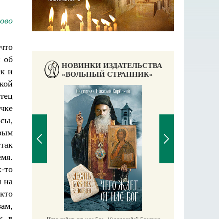
ово
что
и об
НОВИНКИ ИЗДАТЕЛЬСТВА
ек и
«ВОЛЬНЫЙ СТРАННИК»
кой
тец
чке
сы,
рым
 так
емя.
-то
и на
П
Е
кто
аучись у
зам,
к в