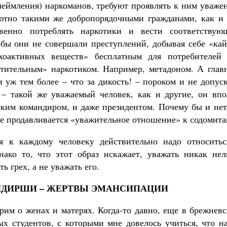
еймления) наркоманов, требуют проявлять к ним уважен
ютно такими же добропорядочными гражданами, как и 
твенно потреблять наркотики и вести соответствую
обы они не совершали преступлений, добывая себе «кай
хоактивных веществ» бесплатным для потребителей 
тительным» наркотиком. Например, метадоном. А главн
 уж тем более – что за дикость! – пороком и не допус
– такой же уважаемый человек, как и другие, он впо
ским командиром, и даже президентом. Почему бы и нет
ме продавливается «уважительное отношение» к содомита
я к каждому человеку действительно надо относитьс
о то, что этот образ искажает, уважать никак нель
 грех, а не уважать его.
ДИРШИ – ЖЕРТВЫ ЭМАНСИПАЦИИ
рим о женах и матерях. Когда-то давно, еще в брежнев
ых студентов, с которыми мне довелось учиться, что н