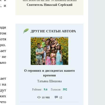
Чего ждет от нас Бог. 10 заповедей Божиих
Святитель Николай Сербский
, и
люди
ДРУГИЕ СТАТЬИ АВТОРА
том
отя
но.
ает
т не
льно
О героинях и диссидентах нашего
времени
вает
Татьяна Шишова
я на
удут
Рейтинг:
9.6
Голосов:
592
ких
10 988
12
что