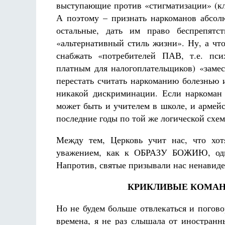
выступающие против «стигматизации» (кл
А поэтому – признать наркоманов абсол
остальные, дать им право беспрепятс
«альтернативный стиль жизни». Ну, а чт
снабжать «потребителей ПАВ, т.е. пси
платным для налогоплательщиков) «замес
перестать считать наркоманию болезнью и
никакой дискриминации. Если наркоман 
может быть и учителем в школе, и армей
последние годы по той же логической схе
Между тем, Церковь учит нас, что хот
уважением, как к ОБРАЗУ БОЖИЮ, однак
Напротив, святые призывали нас ненавидеть
КРИКЛИВЫЕ КОМАН
Но не будем больше отвлекаться и погово
времена, я не раз слышала от иностранн