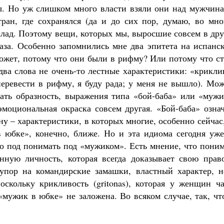
ы. Но уж слишком много власти взяли они над мужчина
ран, где сохранялся (да и до сих пор, думаю, во мно
лад. Поэтому вещи, которых мы, выросшие совсем в дру
лаза. Особенно запомнились мне два эпитета на испанс
Может, потому что они были в рифму? Или потому что с
два слова не очень-то лестные характеристики: «крикл
перевести в рифму, я буду рада; у меня не вышло). Мо
ать образность, выражения типа «бой-баба» или «мужи
эмоциональная окраска совсем другая. «Бой-баба» озна
 – характеристики, в которых многие, особенно сейчас
 юбке», конечно, ближе. Но и эта идиома сегодня уже
то под понимать под «мужиком». Есть мнение, что пони
нную личность, которая всегда доказывает свою право
 упор на командирские замашки, властный характер, н
скольку крикливость (gritonas), которая у женщин ча
«мужик в юбке» не заложена. Во всяком случае, так, ч