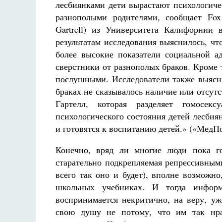
лесбиянками дети вырастают психологиче
разнополыми родителями, сообщает Fox
Gartrell) из Университета Калифорнии
результатам исследования выяснилось, ч
более высокие показатели социальной ад
сверстники от разнополых браков. Кроме 
послушными. Исследователи также выясни
браках не сказывалось наличие или отсут
Гартелл, которая разделяет гомосек
психологического состояния детей лесбия
и готовятся к воспитанию детей.» («МедПор
Конечно, вряд ли многие люди пока г
старательно подкрепляемая репрессивным
всего так оно и будет), вполне возможно
школьных учебниках. И тогда информ
воспринимается некритично, на веру, уж
свою душу не потому, что им так нрав