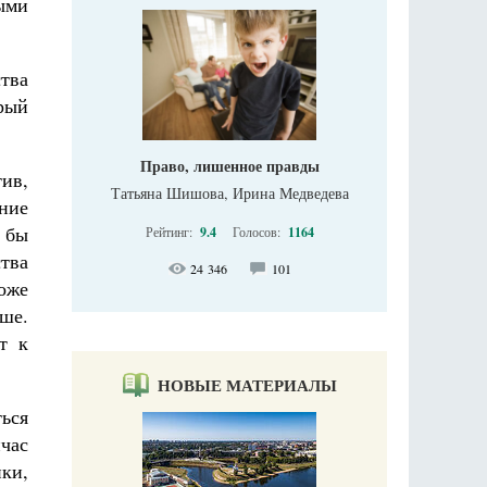
ыми
тва
орый
Право, лишенное правды
ив,
Татьяна Шишова, Ирина Медведева
ние
 бы
Рейтинг:
9.4
Голосов:
1164
тва
24 346
101
тоже
ше.
т к
НОВЫЕ МАТЕРИАЛЫ
ься
йчас
ки,