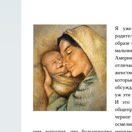
Я уже
родите
образе
мальчи
Америк
отлич
женств
которы
обсужд
уж эти
И это 
общепр
черно
осмели
Разлуки не будет
чем допустит, что большинство неправ