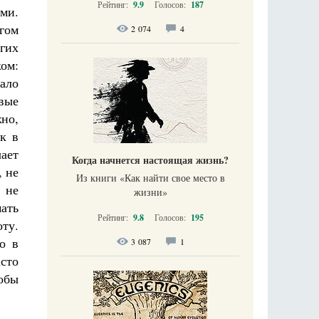
Рейтинг:
9.9
Голосов:
187
ми.
гом
2 074
4
гих
ком:
тало
ивые
жно,
к в
чает
Когда начнется настоящая жизнь?
, не
Из книги «Как найти свое место в
 не
жизни​»
мать
Рейтинг:
9.8
Голосов:
195
ту.
о в
3 087
1
сто
тобы