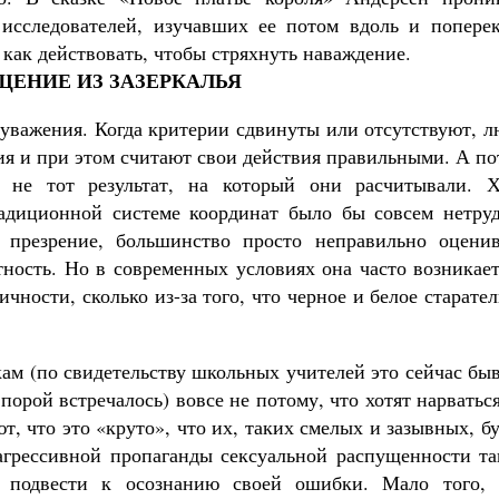
Как найти своё место в жизни
исследователей, изучавших ее потом вдоль и поперек
Кирилл Мурышев
, как действовать, чтобы стряхнуть наваждение.
ЩЕНИЕ ИЗ ЗАЗЕРКАЛЬЯ
я уважения. Когда критерии сдвинуты или отсутствуют, 
я и при этом считают свои действия правильными. А по
 не тот результат, на который они расчитывали. Х
радиционной системе координат было бы совсем нетруд
 презрение, большинство просто неправильно оценив
тность. Но в современных условиях она часто возникае
чности, сколько из-за того, что черное и белое старате
ам (по свидетельству школьных учителей это сейчас бы
порой встречалось) вовсе не потому, что хотят нарватьс
т, что это «круто», что их, таких смелых и зазывных, б
агрессивной пропаганды сексуальной распущенности та
о подвести к осознанию своей ошибки. Мало того, 