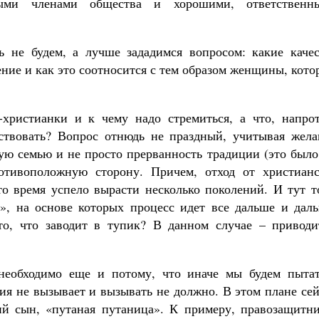
мыми членами общества и хорошими, ответственн
 не будем, а лучше зададимся вопросом: какие качес
ние и как это соотносится с тем образом женщины, кот
-христианки и к чему надо стремиться, а что, напрот
тствовать? Вопрос отнюдь не праздный, учитывая жела
ую семью и не просто прерванность традиции (это было
тивоположную сторону. Причем, отход от христианс
это время успело вырасти несколько поколений. И тут 
», на основе которых процесс идет все дальше и даль
то, что заводит в тупик? В данном случае – приводи
 необходимо еще и потому, что иначе мы будем пытат
ия не вызывает и вызывать не должно. В этом плане се
ий сын, «путаная путаница». К примеру, правозащитни