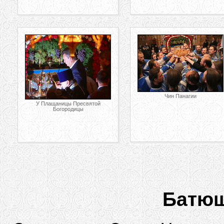
Чин Панагии
У Плащаницы Пресвятой
Богородицы
Батюш