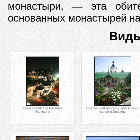
монастыри, — эта обит
основанных монастырей на
Виды
Храм святителя Василия
Внутренний дворик у крестилки и
Великого
кельи о.Зосимы