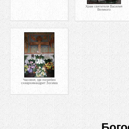
Храм святителя Василия
Великого
Часовня, где погребен
схиархимандрит Зосима
Бого