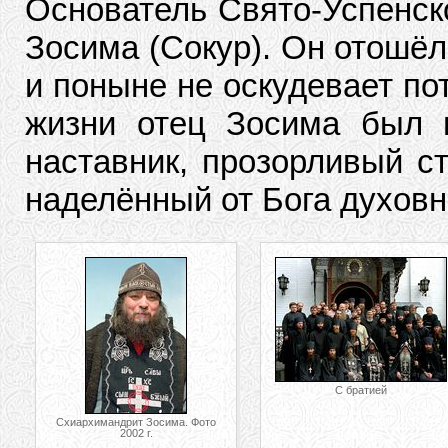
Основатель Свято-Успенск
Зосима (Сокур). Он отошёл 
и поныне не оскудевает по
жизни отец Зосима был и
наставник, прозорливый с
наделённый от Бога духов
С братией
Схиархимандрит Зосима. Фото
2002 г.