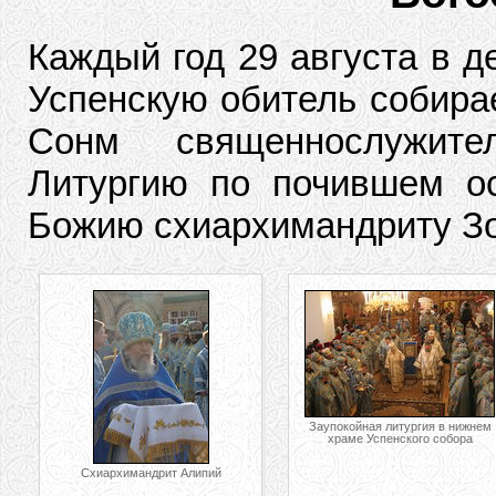
Каждый год 29 августа в д
Успенскую обитель собирае
Сонм священнослужите
Литургию по почившем ос
Божию схиархимандриту З
Заупокойная литургия в нижнем
храме Успенского собора
Схиархимандрит Алипий