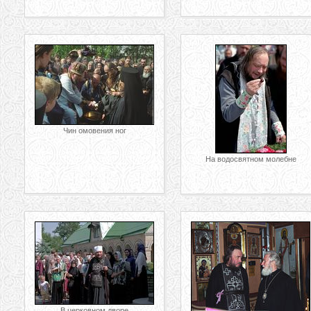
Чин омовения ног
На водосвятном молебне
В церковном дворе