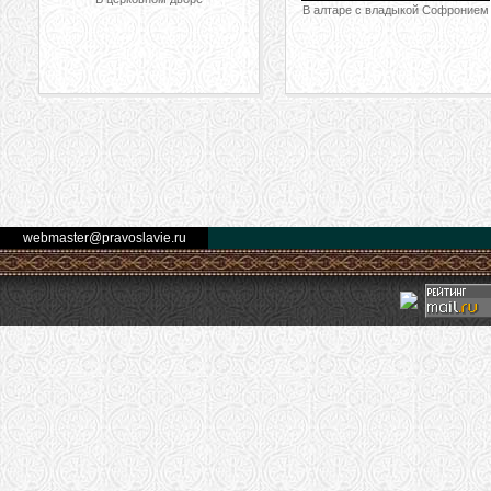
В алтаре с владыкой Софронием
webmaster@pravoslavie.ru