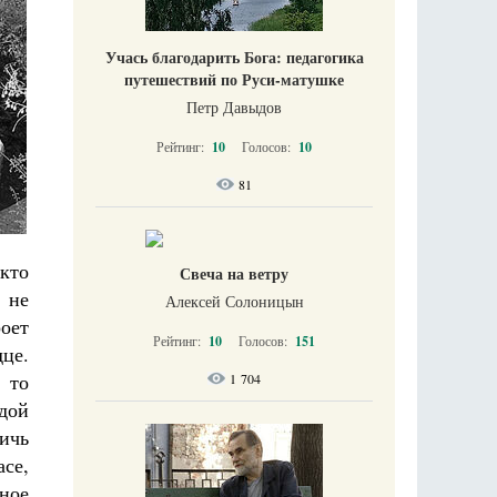
Учась благодарить Бога: педагогика
путешествий по Руси-матушке
Петр Давыдов
Рейтинг:
10
Голосов:
10
81
кто
Свеча на ветру
 не
Алексей Солоницын
роет
Рейтинг:
10
Голосов:
151
це.
 то
1 704
дой
ичь
асе,
ьное