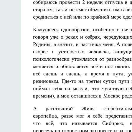
собираюсь провести 2 недели отпуска в д
старался, так и не смог объяснить им гла
сродниться с ней или по крайней мере сдел
Кажущееся однообразие, особенно в нача
говоря уже о реках и озёрах, чередующи
Родины, а значит, и частичка меня. А появ
скорее с усталостью человека, живу
психологически утомляется от разнообра
меняется и обновляется всё и постоянно:
всё едешь и едешь, и время в пути, у
резиновым. Где-то на третьи сутки пути
поймал себя на мысли, что чувствую се
времени), а мои оставшиеся в Москве родс
А расстояния? Живя стереотипам
европейца, разве мог я себе представит
что всё, что называется Сибирью, 
пересечь на скоростном экспрессе и за тр