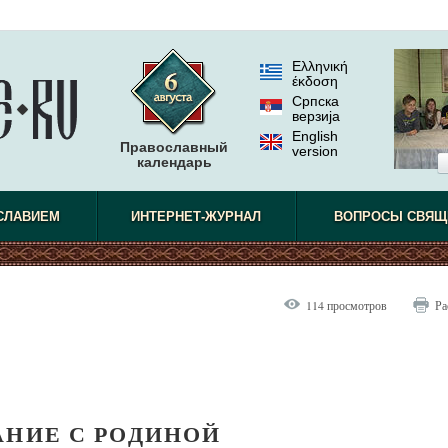
Ελληνική
έκδοση
Српска
верзиjа
English
Православный
version
календарь
СЛАВИЕМ
ИНТЕРНЕТ-ЖУРНАЛ
ВОПРОСЫ СВЯЩ
114 просмотров
Ра
АНИЕ С РОДИНОЙ