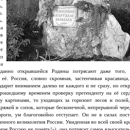
ь,
о.
.
на
 в
те
от
из
на
иданно открывшейся Родины потрясают даже того, 
 её. Россия, словно скромная, застенчивая красавица,
одарит вниманием далеко не каждого и не сразу, но отк
прошедшему временем проверку претенденту на её серд
 картинами, то уходящих за горизонт лесов и полей,
ряжей и сопок, которые бесконечной, непрерывной чере
роги, ум благоговейно отступает. Он не в силах пост
енного великолепия России. Увиденная во всей своей кр
ом Россию не понять!»), она потрясет самое взыскател