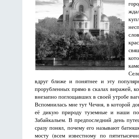
гор
жда
куп
нес
сло
кра
свя
кот
кам
Сел
вдруг ближе и понятнее и эту популяр
прорубленных прямо в скалах виражей, ког
внезапно поглощавших в своей утробе ваг
Вспомнилась мне тут Чечня, в которой до
её дикую природу туземные и наши поэ
Забайкальем. В предпоследний день пут
сразу понял, почему его называют батюш
мосту (всем известному по пятитысячн