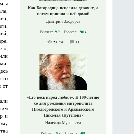
м я
Как Богородица исцелила девочку, а
ля,
потом пришла к ней домой
ец,
Дмитрий Злодорев
оги,
Рейтинг:
9.9
Голосов:
2014
нёй,
ре,
23 704
11
ья»,
или
ми:
есь
сто
и от
«Его весь народ любил». К 100-летию
вали
со дня рождения митрополита
шим
Нижегородского и Арзамасского
Николая (Кутепова)
р и
ому
Надежда Муравьева
тва
Рейтинг:
9.8
Голосов:
481