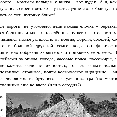
ороге – крутили пальцем у виска – вот чудак! А я, ка
вную цель своей поездки – узнать лучше свою Родину, ч
ать её хоть чуточку ближе!
ле дороги, не утомляло, ведь каждая ёлочка – берёзка
хся больших и малых населённых пунктах – это часть м
ившаяся позже усталость: от поезда, дороги, соседей, с
щего в большой дружной семье, когда он физическ
зия и многообразия характеров и привычек её членов. 
 пейзажи за окном, погода, часовые пояса, пассажиры, 
же кажется если не вечностью, то чем-то материальн
 появилось странное, почти космическое ощущение – вд
бя человеком из будущего – я уже в завтра (по местн
твенники ещё во вчера (или в сегодня?)
и
ь,
не
ое