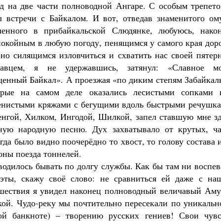
од на две части полноводной Ангаре. С особым трепето
л встречи с Байкалом. И вот, отведав знаменитого ому
ленного в прибайкальской Слюдянке, любуюсь, након
покойным в любую погоду, пенящимся у самого края дор
вно силящимся изловчиться и схватить нас своей пятер
савцем, я не удержавшись, затянул: «Славное мо
щенный Байкал». А проезжая «по диким степям Забайкал
орые на самом деле оказались лесистыми сопками 
енистыми кряжами с бегущими вдоль быстрыми речушка
енгой, Хилком, Ингодой, Шилкой, запел ставшую мне зд
ную народную песню. Дух захватывало от крутых, ча
да было видно поочерёдно то хвост, то голову состава 
оны поезда тоннелей.
водилось бывать по долгу службы. Как бы там ни воспе
ты, скажу своё слово: не сравниться ей даже с на
ешествия я увидел наконец полноводный величавый Аму
кой. Чудо-реку мы почтительно пересекали по уникальн
ой банкноте) – творению русских гениев! Свои чувс