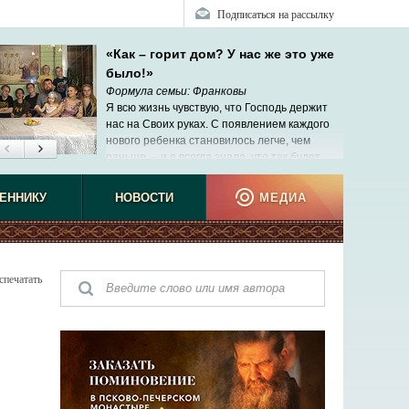
Подписаться на рассылку
«Как – горит дом? У нас же это уже
было!»
Формула семьи: Франковы
Я всю жизнь чувствую, что Господь держит
нас на Своих руках. С появлением каждого
нового ребенка становилось легче, чем
раньше, – и я всегда знала, что так будет.
ЕННИКУ
НОВОСТИ
МЕДИА
спечатать