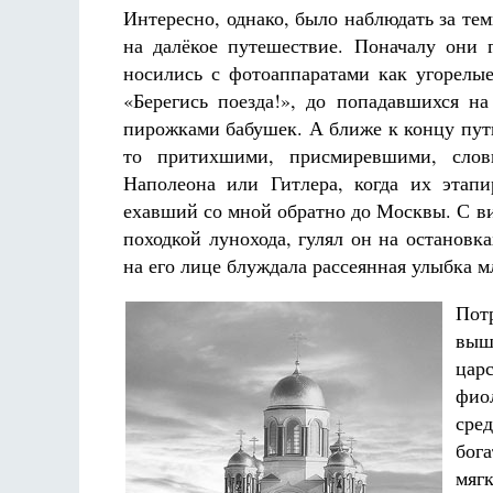
Интересно, однако, было наблюдать за те
на далёкое путешествие. Поначалу они 
носились с фотоаппаратами как угорелы
«Берегись поезда!», до попадавшихся на
пирожками бабушек. А ближе к концу пут
то притихшими, присмиревшими, слов
Наполеона или Гитлера, когда их этап
ехавший со мной обратно до Москвы. С в
походкой лунохода, гулял он на остановка
на его лице блуждала рассеянная улыбка м
Пот
выш
цар
фио
сре
бог
мяг