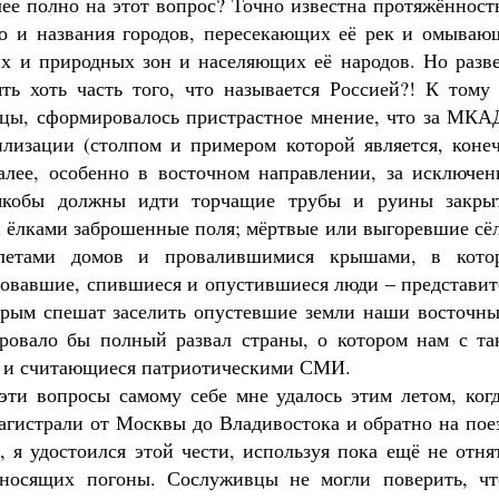
лее полно на этот вопрос? Точно известна протяжённост
во и названия городов, пересекающих её рек и омываю
их и природных зон и населяющих её народов. Но разве
ь хоть часть того, что называется Россией?! К тому 
лицы, сформировалось пристрастное мнение, что за МКА
Великомученик Георгий Победоносец. Научись у
святого
лизации (столпом и примером которой является, конеч
Роман Котов
Чего ждет от нас Бог. 
алее, особенно в восточном направлении, за исключен
Святитель Нико
 якобы должны идти торчащие трубы и руины закры
и ёлками заброшенные поля; мёртвые или выгоревшие сё
елетами домов и провалившимися крышами, в кото
ровавшие, спившиеся и опустившиеся люди – представит
торым спешат заселить опустевшие земли наши восточны
ровало бы полный развал страны, о котором нам с та
е и считающиеся патриотическими СМИ.
эти вопросы самому себе мне удалось этим летом, когд
агистрали от Москвы до Владивостока и обратно на пое
, я удостоился этой чести, используя пока ещё не отн
, носящих погоны. Сослуживцы не могли поверить, чт