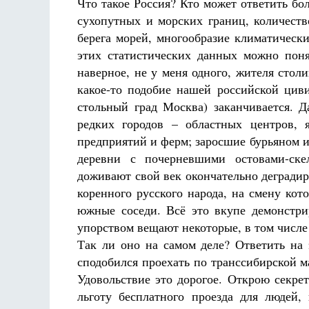
Что такое Россия? Кто может ответить бо
сухопутных и морских границ, количест
берега морей, многообразие климатическ
этих статистических данных можно понят
наверное, не у меня одного, жителя сто
какое-то подобие нашей российской циви
ки не будет
ка де Грааф
стольный град Москва) заканчивается. Д
Как найти своё место в жизни
Кирилл Мурышев
редких городов – областных центров,
предприятий и ферм; заросшие бурьяном 
деревни с почерневшими остовами-ск
доживают свой век окончательно дегради
коренного русского народа, на смену ко
южные соседи. Всё это вкупе демонстри
упорством вещают некоторые, в том числ
Так ли оно на самом деле? Ответить на 
сподобился проехать по транссибирской м
Удовольствие это дорогое. Открою секрет
льготу бесплатного проезда для людей