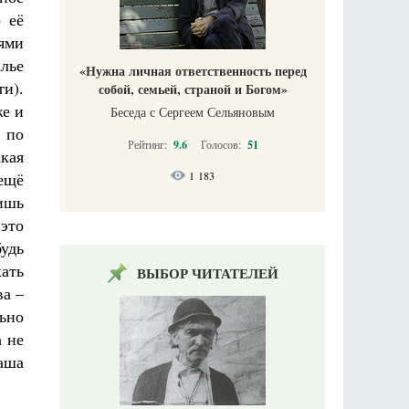
 её
ями
лье
«Нужна личная ответственность перед
ти).
собой, семьей, страной и Богом»
же и
Беседа с Сергеем Сельяновым
 по
Рейтинг:
9.6
Голосов:
51
кая
1 183
 ещё
лишь
 это
удь
хать
ВЫБОР ЧИТАТЕЛЕЙ
ва –
ьно
а не
аша