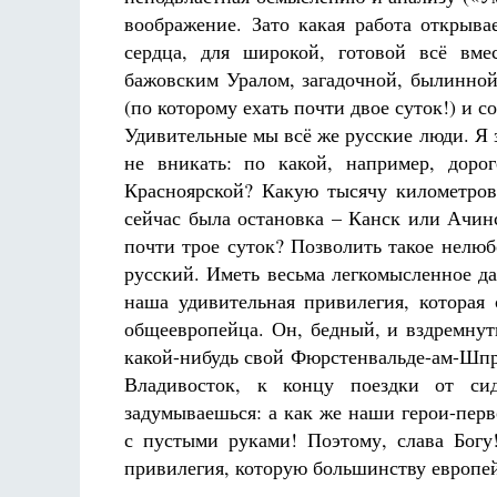
воображение. Зато какая работа открыва
сердца, для широкой, готовой всё вме
бажовским Уралом, загадочной, былинной
(по которому ехать почти двое суток!) и с
Удивительные мы всё же русские люди. Я 
не вникать: по какой, например, доро
Красноярской? Какую тысячу километров
сейчас была остановка – Канск или Ачин
почти трое суток? Позволить такое нелюб
русский. Иметь весьма легкомысленное да
наша удивительная привилегия, которая 
общеевропейца. Он, бедный, и вздремнуть
какой-нибудь свой Фюрстенвальде-ам-Шпре
Владивосток, к концу поездки от си
задумываешься: а как же наши герои-пер
с пустыми руками! Поэтому, слава Богу
привилегия, которую большинству европей