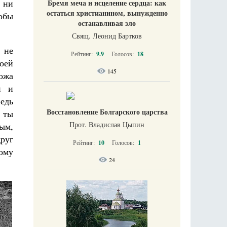
к ни
Бремя меча и исцеление сердца: как
остаться христианином, вынужденно
тобы
останавливая зло
Свящ. Леонид Бартков
, не
Рейтинг:
9.9
Голосов:
18
оей
145
хожа
и и
Ведь
Восстановление Болгарского царства
а ты
Прот. Владислав Цыпин
ым,
руг
Рейтинг:
10
Голосов:
1
ому
24