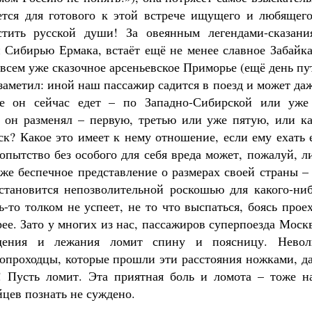
ется для готового к этой встрече ищущего и любящего
стить русской души! За овеянным легендами-сказани
 Сибирью Ермака, встаёт ещё не менее славное Забайка
овсем уже сказочное арсеньевское Приморье (ещё день пу
заметил: иной наш пассажир садится в поезд и может да
ге он сейчас едет – по Западно-Сибирской или уже
 он разменял – первую, третью или уже пятую, или ка
ск? Какое это имеет к нему отношение, если ему ехать
опытство без особого для себя вреда может, пожалуй, 
же беспечное представление о размерах своей страны –
становится непозволительной роскошью для какого-ниб
-то толком не успеет, не то что выспаться, боясь прое
е. Зато у многих из нас, пассажиров суперпоезда Моск
дения и лежания ломит спину и поясницу. Невол
вопроходцы, которые прошли эти расстояния ножками, д
! Пусть ломит. Эта приятная боль и ломота – тоже н
цев познать не суждено.