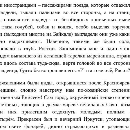
ми иностранцами – пассажирами поезда, которые отважи
галдели, тыкали пальцами во все стороны, а на станц
е, снимая всё подряд – от безобидных привычных выве
 глаза голубей, собак и кошек, особо выделяя торгую
и (выходили многие на Байкале) выглядели они уже как
но выдохшимися. Наверное, такими же были солд
ировали в глубь России. Запомнился мне и один япон
идом выпавшего из летающей тарелки марсианина, стран
х вдоль состава туда-сюда, вертя головой во все сторон
ладенца, будто бы вопрошавшего: «И эта тозе исё, Расия
рясающими были виды, открывшиеся после Красноярска
едшим, словно навстречу нам по-хозяийски степенн
ственным Енисеем! Сам город, окружённый цепью сирене
летовых, тающих в дымке-мареве величавых Саян, каза
ди них прилегшим отдохнуть молодым, полным 
атырём. Прекрасен был и вечерний Иркутск, утопающи
ком свете фонарей, дивно отражающихся в разделяю