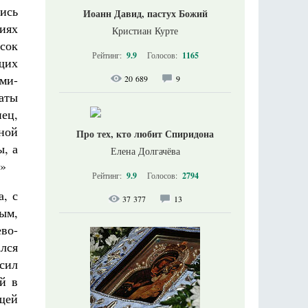
лись
Иоанн Давид, пастух Божий
иях
Кристиан Курте
сок
Рейтинг:
9.9
Голосов:
1165
щих
ими-
20 689
9
аты
ец,
ной
Про тех, кто любит Спиридона
ы, а
Елена Долгачёва
?»
Рейтинг:
9.9
Голосов:
2794
, с
37 377
13
ым,
во-
лся
сил
й в
щей