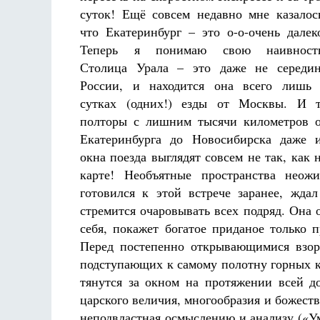
суток! Ещё совсем недавно мне казалос
что Екатеринбург – это о-о-очень далек
Теперь я понимаю свою наивность
Столица Урала – это даже не середи
России, и находится она всего лишь
сутках (одних!) езды от Москвы. И 
полторы с лишним тысячи километров 
Екатеринбурга до Новосибирска даже 
окна поезда выглядят совсем не так, как 
карте! Необъятные пространства неож
готовился к этой встрече заранее, ждал
стремится очаровывать всех подряд. Она 
себя, покажет богатое приданое только 
Перед постепенно открывающимися взору
подступающих к самому полотну горных к
тянутся за окном на протяжении всей до
царского величия, многообразия и божеств
неподвластная осмыслению и анализу («Ум