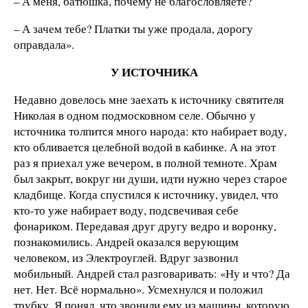
– А меня, батюшка, почему не благословляете?
– А зачем тебе? Платки ты уже продала, дорогу
оправдала».
У ИСТОЧНИКА
Недавно довелось мне заехать к источнику святителя
Николая в одном подмосковном селе. Обычно у
источника толпится много народа: кто набирает воду,
кто обливается целебной водой в кабинке. А на этот
раз я приехал уже вечером, в полной темноте. Храм
был закрыт, вокруг ни души, идти нужно через старое
кладбище. Когда спустился к источнику, увидел, что
кто-то уже набирает воду, подсвечивая себе
фонариком. Передавая друг другу ведро и воронку,
познакомились. Андрей оказался верующим
человеком, из Электроуглей. Вдруг зазвонил
мобильный. Андрей стал разговаривать: «Ну и что? Да
нет. Нет. Всё нормально». Усмехнулся и положил
трубку. Я понял, что звонили ему из машины, которую