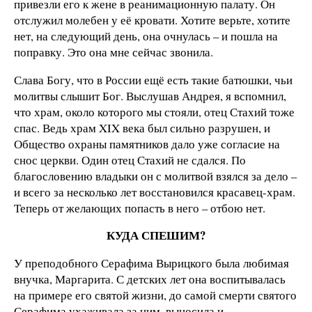
привезли его к жене в реанимационную палату. Он
отслужил молебен у её кровати. Хотите верьте, хотите
нет, на следующий день, она очнулась – и пошла на
поправку. Это она мне сейчас звонила.
Слава Богу, что в России ещё есть такие батюшки, чьи
молитвы слышит Бог. Выслушав Андрея, я вспомнил,
что храм, около которого мы стояли, отец Стахий тоже
спас. Ведь храм XIX века был сильно разрушен, и
Общество охраны памятников дало уже согласие на
снос церкви. Один отец Стахий не сдался. По
благословению владыки он с молитвой взялся за дело –
и всего за несколько лет восстановился красавец-храм.
Теперь от желающих попасть в него – отбою нет.
КУДА СПЕШИМ?
У преподобного Серафима Вырицкого была любимая
внучка, Маргарита. С детских лет она воспитывалась
на примере его святой жизни, до самой смерти святого
Серафима ухаживала за ним, выносила и