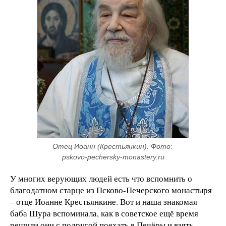
Отец Иоанн (Крестьянкин). Фото: 
pskovo-pechersky-monastery.ru
У многих верующих людей есть что вспомнить о
благодатном старце из Псково-Печерского монастыря
– отце Иоанне Крестьянкине. Вот и наша знакомая
баба Шура вспоминала, как в советское ещё время
решили они с подругой поехать в Печёры и взять