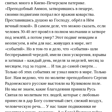
святых много в Киево-Печерском патерике.
«Преподобный Аммон, затворившись в пещере,
своими подвигами попрал все вражия коварства.
Преставившись душою ко Господу, обрёл в Нём
вечный покой». В самом деле, что можно сказать, если
человек 30-40 лет провёл в полном молчании и затворе
под землёй, а потом умер? Этот подвиг невидим и
неописуем, в нём для нас, живущих в мире, нет
«событий». Но в том-то и дело, что «события» шли
беспрерывной чередой, имели свои ускорения, взрывы
и затишья – каждый день, неделя за неделей, месяц за
месяцем, год за годом… И так до самой смерти…
Только об этих событиях не узнал никто в мире. Только
Бог. Нам ведомо, что по молитве преподобного Сергия
Радонежского русские выстояли на Куликовом поле.
Но мы не знаем, какие благодеяния приняла Русь
Святая по молитвам тех людей, которые с любовью
принесли в дар Богу солнечный свет, свежий воздух,
человеческую речь… У нас такие подвижники не
числятся в числе «великих». А у Бога? Великая тайна.