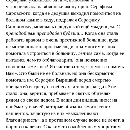
устанавливала на яблоньке икону преп. Серафима
Саровского, когда её дедушка выходил помолиться на
большом камне в саду, подражая Серафиму
Саровскому, молилась с дедушкой ещё младенцем.
С
преподобным преподобен будеши…
Когда она стала
работать врачом в очень престижной больнице, куда
не могли попасть простые люди, она многим из них
помогала устроиться в больницу, лечила сама. Когда её
пытались чем-то отблагодарить, она неизменно
говорила: «Нет-нет! Я счастлива тем, что могла помочь
Вам». Это были не её больные, но она бескорыстно
помогала им. Серафим Вырицкий перед смертью
обещал ей встречу на небесах, и теперь, когда её не
стало, она, верится, пребывает в святых обителях –
рядом со своим дедом. В наши дни видишь иное: на
приёмах у врачей, которые обязаны лечить своих
пациентов, зачастую из них «выколачивают
благодарность», а в противном случае вовсе не лечат, а
порою и калечат. С каким-то озлобленным упорством