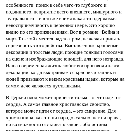
особенности: поиск в себе чего-то глубокого и
подлинного, неприятие всего внешнего, мишурного и
театрального – и в то же время какая-то одержимая
невосприимчивость к церковной вере. Это хорошо
видно по его произведениям. Вот в романе «Война и
мир» Толстой смеется над театром, не желая принять
серьезность этого действа. Выставленные крашеные
декорации и толстые люди, поющие тонкими голосами
на сцене и изображающие юношей, для него неправда.
Наша современная жизнь любит воспроизводить эти
декорации, когда выстраивается красивый задник и
людей призывают к неким красивым идеям, которые на
самом деле являются пустышками.
В Церкви плод может принести только то, что идет от
сердца. А самое главное христианское свойство,
которое может идти от сердца, – это смирение. Для
христианина, как это ни парадоксально, нет ни права,
ни возможности отстаивать какие-либо истины –
политические, экономические или нравственные – с