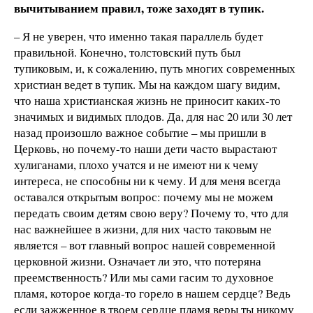
вычитыванием правил, тоже заходят в тупик.
– Я не уверен, что именно такая параллель будет
правильной. Конечно, толстовский путь был
тупиковым, и, к сожалению, путь многих современных
христиан ведет в тупик. Мы на каждом шагу видим,
что наша христианская жизнь не приносит каких-то
значимых и видимых плодов. Да, для нас 20 или 30 лет
назад произошло важное событие – мы пришли в
Церковь, но почему-то наши дети часто вырастают
хулиганами, плохо учатся и не имеют ни к чему
интереса, не способны ни к чему. И для меня всегда
оставался открытым вопрос: почему мы не можем
передать своим детям свою веру? Почему то, что для
нас важнейшее в жизни, для них часто таковым не
является – вот главный вопрос нашей современной
церковной жизни. Означает ли это, что потеряна
преемственность? Или мы сами гасим то духовное
пламя, которое когда-то горело в нашем сердце? Ведь
если зажженное в твоем сердце пламя веры ты никому