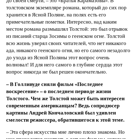
до своей смерти, – это «Братья Карамазовы». В
толстовском экземпляре романа, который до сих пор
хранится в Ясной Поляне, на полях есть его
примечательные пометки. Интересно, над каким
местом романа размышлял Толстой: это был отрывок
из писаний старца Зосимы о геенском огне. Толстой
всю жизнь уверял своих читателей, что нет никакого
ада, никакого геенского огня, но его самого незадолго
до ухода из Ясной Поляны этот вопрос очень
волновал! И для него самого в глубине сердца этот
вопрос никогда не был решен окончательно.
– В Голливуде сняли фильм «Последнее
воскресение» – о последнем периоде жизни
Толстого. Чем же Толстой может быть интересен
современным американцам? Ведь сопродюсер
картины Андрей Кончаловский был удивлен
смелости режиссера, обратившегося к этой теме.
– Эта сфера искусства мне лично плохо знакома. Но
мне приходится смотреть с детьми фильмы, которые