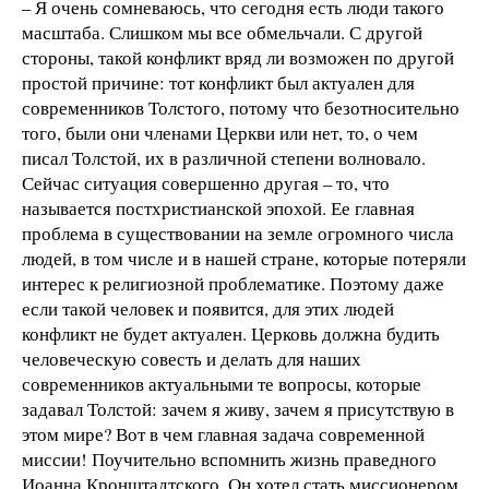
– Я очень сомневаюсь, что сегодня есть люди такого
масштаба. Слишком мы все обмельчали. С другой
стороны, такой конфликт вряд ли возможен по другой
простой причине: тот конфликт был актуален для
современников Толстого, потому что безотносительно
того, были они членами Церкви или нет, то, о чем
писал Толстой, их в различной степени волновало.
Сейчас ситуация совершенно другая – то, что
называется постхристианской эпохой. Ее главная
проблема в существовании на земле огромного числа
людей, в том числе и в нашей стране, которые потеряли
интерес к религиозной проблематике. Поэтому даже
если такой человек и появится, для этих людей
конфликт не будет актуален. Церковь должна будить
человеческую совесть и делать для наших
современников актуальными те вопросы, которые
задавал Толстой: зачем я живу, зачем я присутствую в
этом мире? Вот в чем главная задача современной
миссии! Поучительно вспомнить жизнь праведного
Иоанна Кронштадтского. Он хотел стать миссионером,