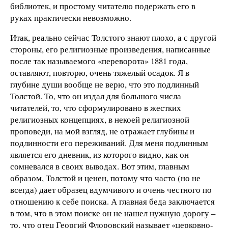
библиотек, и простому читателю подержать его в
руках практически невозможно.
Итак, реально сейчас Толстого знают плохо, а с другой
стороны, его религиозные произведения, написанные
после так называемого «переворота» 1881 года,
оставляют, повторю, очень тяжелый осадок. Я в
глубине души вообще не верю, что это подлинный
Толстой. То, что он издал для большого числа
читателей, то, что сформулировано в жестких
религиозных концепциях, в некоей религиозной
проповеди, на мой взгляд, не отражает глубины и
подлинности его переживаний. Для меня подлинным
является его дневник, из которого видно, как он
сомневался в своих выводах. Вот этим, главным
образом, Толстой и ценен, потому что часто (но не
всегда) дает образец вдумчивого и очень честного по
отношению к себе поиска. А главная беда заключается
в том, что в этом поиске он не нашел нужную дорогу –
то, что отец Георгий Флоровский называет «церковно-