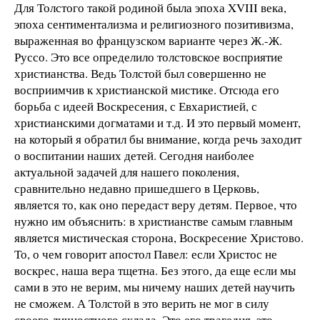
Для Толстого такой родиной была эпоха XVIII века,
эпоха сентиментализма и религиозного позитивизма,
выраженная во французском варианте через Ж.-Ж.
Руссо. Это все определило толстовское восприятие
христианства. Ведь Толстой был совершенно не
восприимчив к христианской мистике. Отсюда его
борьба с идеей Воскресения, с Евхаристией, с
христианскими догматами и т.д. И это первый момент,
на который я обратил бы внимание, когда речь заходит
о воспитании наших детей. Сегодня наиболее
актуальной задачей для нашего поколения,
сравнительно недавно пришедшего в Церковь,
является то, как оно передаст веру детям. Первое, что
нужно им объяснить: в христианстве самым главным
является мистическая сторона, Воскресение Христово.
То, о чем говорит апостол Павел: если Христос не
воскрес, наша вера тщетна. Без этого, да еще если мы
сами в это не верим, мы ничему наших детей научить
не сможем. А Толстой в это верить не мог в силу
своего личностного склада. Это его трагедия, это