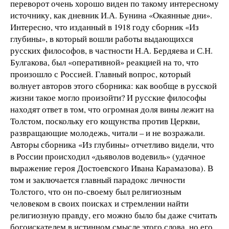
переворот очень хорошо виден по такому интересному
источнику, как дневник И.А. Бунина «Окаянные дни».
Интересно, что изданный в 1918 году сборник «Из
глубины», в который вошли работы выдающихся
русских философов, в частности Н.А. Бердяева и С.Н.
Булгакова, был «оперативной» реакцией на то, что
произошло с Россией. Главный вопрос, который
волнует авторов этого сборника: как вообще в русской
жизни такое могло произойти? И русские философы
находят ответ в том, что огромная доля вины лежит на
Толстом, поскольку его кощунства против Церкви,
развращающие молодежь, читали – и не возражали.
Авторы сборника «Из глубины» отчетливо видели, что
в России происходил «дьяволов водевиль» (удачное
выражение героя Достоевского Ивана Карамазова). В
том и заключается главный парадокс личности
Толстого, что он по-своему был религиозным
человеком в своих поисках и стремлении найти
религиозную правду, его можно было бы даже считать
богоискателем в истинном смысле этого слова, но его