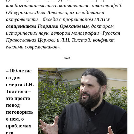
как богоискательство оканчивается катастрофой.
Об «уроках» Льва Толстого, их сегодняшней
актуальности – беседа с проректором ПСТГУ
священником Георгием Орехановым,
доктором
исторических наук, автором монографии «Русская
Православная Церковь и Л.Н. Толстой: конфликт
глазами современников».
***
– 100-летие
со дня
смерти Л.Н.
Толстого –
это просто
повод
поговорить
о нем, о
проблемах
его