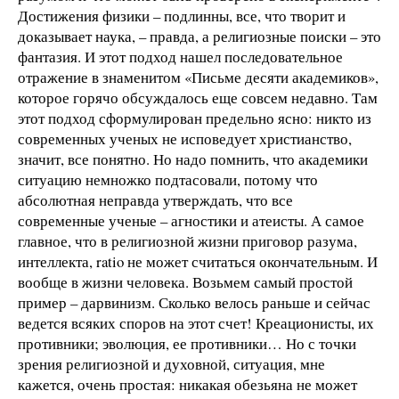
Достижения физики – подлинны, все, что творит и
доказывает наука, – правда, а религиозные поиски – это
фантазия. И этот подход нашел последовательное
отражение в знаменитом «Письме десяти академиков»,
которое горячо обсуждалось еще совсем недавно. Там
этот подход сформулирован предельно ясно: никто из
современных ученых не исповедует христианство,
значит, все понятно. Но надо помнить, что академики
ситуацию немножко подтасовали, потому что
абсолютная неправда утверждать, что все
современные ученые – агностики и атеисты. А самое
главное, что в религиозной жизни приговор разума,
интеллекта, ratio не может считаться окончательным. И
вообще в жизни человека. Возьмем самый простой
пример – дарвинизм. Сколько велось раньше и сейчас
ведется всяких споров на этот счет! Креационисты, их
противники; эволюция, ее противники… Но с точки
зрения религиозной и духовной, ситуация, мне
кажется, очень простая: никакая обезьяна не может