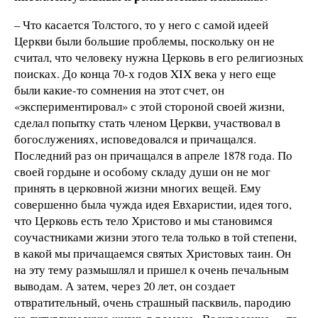
– Что касается Толстого, то у него с самой идеей
Церкви были большие проблемы, поскольку он не
считал, что человеку нужна Церковь в его религиозных
поисках. До конца 70-х годов XIX века у него еще
были какие-то сомнения на этот счет, он
«экспериментировал» с этой стороной своей жизни,
сделал попытку стать членом Церкви, участвовал в
богослужениях, исповедовался и причащался.
Последний раз он причащался в апреле 1878 года. По
своей гордыне и особому складу души он не мог
принять в церковной жизни многих вещей. Ему
совершенно была чужда идея Евхаристии, идея того,
что Церковь есть тело Христово и мы становимся
соучастниками жизни этого тела только в той степени,
в какой мы причащаемся святых Христовых таин. Он
на эту тему размышлял и пришел к очень печальным
выводам. А затем, через 20 лет, он создает
отвратительный, очень страшный пасквиль, пародию