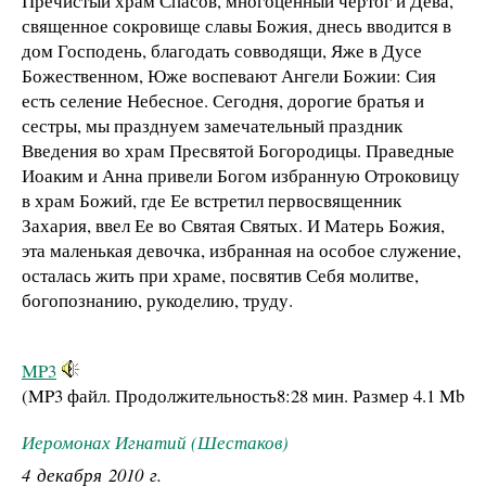
Пречистый храм Спасов, многоценный чертог и Дева,
священное сокровище славы Божия, днесь вводится в
дом Господень, благодать совводящи, Яже в Дусе
Божественном, Юже воспевают Ангели Божии: Сия
есть селение Небесное. Сегодня, дорогие братья и
сестры, мы празднуем замечательный праздник
Введения во храм Пресвятой Богородицы. Праведные
Иоаким и Анна привели Богом избранную Отроковицу
в храм Божий, где Ее встретил первосвященник
Захария, ввел Ее во Святая Святых. И Матерь Божия,
эта маленькая девочка, избранная на особое служение,
осталась жить при храме, посвятив Себя молитве,
богопознанию, рукоделию, труду.
MP3
(MP3 файл. Продолжительность
8:28 мин.
Размер
4.1 Mb
Иеромонах Игнатий (Шестаков)
4 декабря 2010 г.