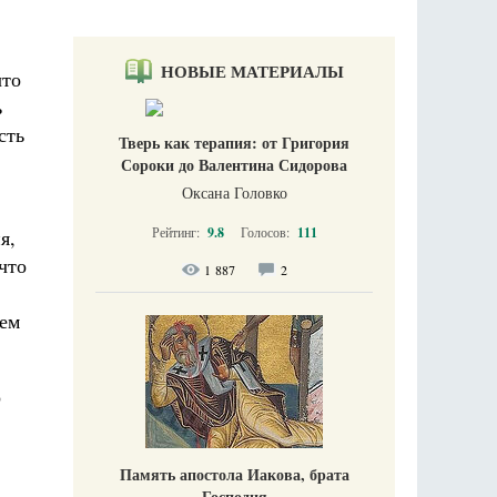
НОВЫЕ МАТЕРИАЛЫ
что
ь
сть
Тверь как терапия: от Григория
Сороки до Валентина Сидорова
Оксана Головко
Рейтинг:
9.8
Голосов:
111
я,
что
1 887
2
чем
о
Память апостола Иакова, брата
Господня