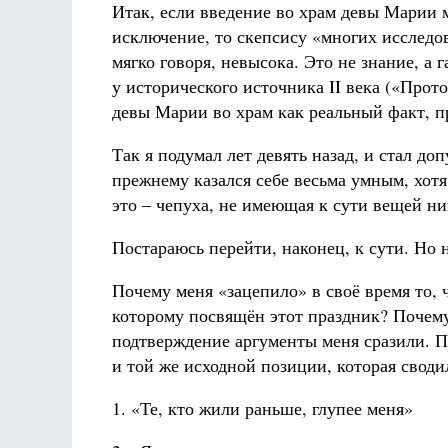
Итак, если введение во храм девы Марии м
исключение, то скепсису «многих исследов
мягко говоря, невысока. Это не знание, а
у исторического источника II века («Про
девы Марии во храм как реальный факт, пр
Так я подумал лет девять назад, и стал до
прежнему казался себе весьма умным, хотя
это – чепуха, не имеющая к сути вещей н
Постараюсь перейти, наконец, к сути. Но 
Почему меня «зацепило» в своё время то, 
которому посвящён этот праздник? Почему 
подтверждение аргументы меня сразили. При
и той же исходной позиции, которая свод
1. «Те, кто жили раньше, глупее меня»