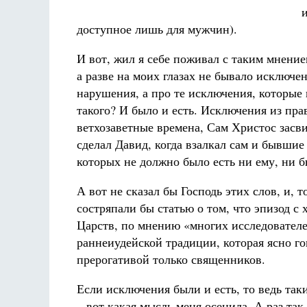
доступное лишь для мужчин).
И вот, жил я себе поживал с таким мнением
а разве на моих глазах не бывало исключе
нарушения, а про те исключения, которые 
такого? И было и есть. Исключения из прав
ветхозаветные времена, Сам Христос засви
сделал Давид, когда взалкал сам и бывшие
которых не должно было есть ни ему, ни 
А вот не сказал бы Господь этих слов, и,
состряпали бы статью о том, что эпизод с
Царств, по мнению «многих исследователе
раннеиудейской традиции, которая ясно го
прерогативой только священников.
Если исключения были и есть, то ведь та
– вот какая мысль меня осенила. А раз так