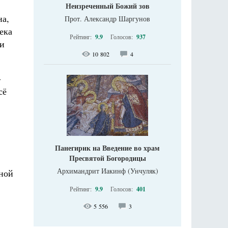
Неизреченный Божий зов
на,
Прот. Александр Шаргунов
ека
Рейтинг:
9.9
Голосов:
937
ии
10 802
4
-
сё
Панегирик на Введение во храм
Пресвятой Богородицы
Архимандрит Иакинф (Унчуляк)
дной
Рейтинг:
9.9
Голосов:
401
5 556
3