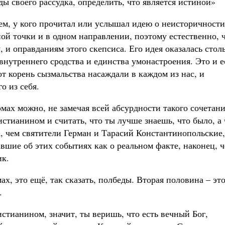
ды своего рассудка, определить, что является истиной»
тем, у кого прочитал или услышал идею о неисторичности
ой точки и в одном направлении, поэтому естественно, 
 и оправданиям этого скепсиса. Его идея оказалась стол
 внутреннего сродства и единства умонастроения. Это и е
от корень сызмальства насаждали в каждом из нас, и
о из себя.
мах можно, не замечая всей абсурдности такого сочетани
стианином и считать, что ты лучше знаешь, что было, а 
а, чем святители Герман и Тарасий Константинопольские,
вшие об этих событиях как о реальном факте, наконец, 
ик.
х, это ещё, так сказать, полбеды. Вторая половина – эт
.
стианином, значит, ты веришь, что есть вечный Бог,