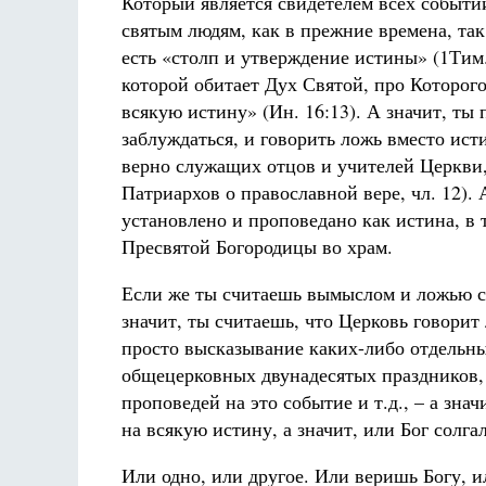
Который является свидетелем всех событи
святым людям, как в прежние времена, так
есть «столп и утверждение истины» (1Тим. 
которой обитает Дух Святой, про Которого 
всякую истину» (Ин. 16:13). А значит, ты
заблуждаться, и говорить ложь вместо ист
верно служащих отцов и учителей Церкви,
Патриархов о православной вере, чл. 12).
установлено и проповедано как истина, в 
Пресвятой Богородицы во храм.
Если же ты считаешь вымыслом и ложью ск
значит, ты считаешь, что Церковь говорит 
просто высказывание каких-либо отдельных
общецерковных двунадесятых праздников,
проповедей на это событие и т.д., – а зна
на всякую истину, а значит, или Бог солга
Или одно, или другое. Или веришь Богу, и