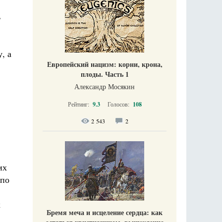
ь
, а
Европейский нацизм: корни, крона,
плоды. Часть 1
Александр Мосякин
Рейтинг:
9.3
Голосов:
108
2 543
2
их
 по
к
Бремя меча и исцеление сердца: как