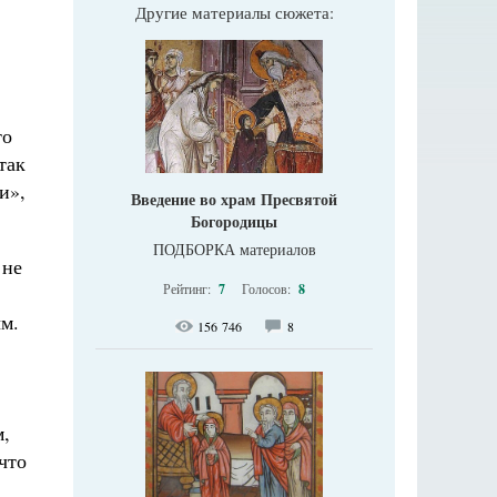
Другие материалы сюжета:
то
так
и»,
Введение во храм Пресвятой
Богородицы
ПОДБОРКА материалов
 не
Рейтинг:
7
Голосов:
8
ым.
156 746
8
м,
что