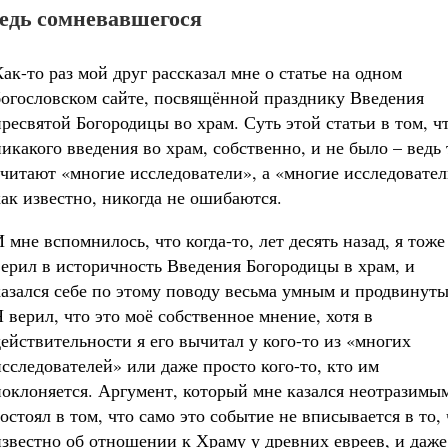
едь сомневавшегося
Как-то раз мой друг рассказал мне о статье на одном
богословском сайте, посвящённой празднику Введения
пресвятой Богородицы во храм. Суть этой статьи в том, ч
никакого введения во храм, собственно, и не было – ведь 
считают «многие исследователи», а «многие исследовател
как известно, никогда не ошибаются.
 мне вспомнилось, что когда-то, лет десять назад, я тоже
верил в историчность Введения Богородицы в храм, и
казался себе по этому поводу весьма умным и продвинут
Я верил, что это моё собственное мнение, хотя в
действительности я его вычитал у кого-то из «многих
исследователей» или даже просто кого-то, кто им
поклоняется. Аргумент, который мне казался неотразимы
остоял в том, что само это событие не вписывается в то, 
известно об отношении к Храму у древних евреев, и даже