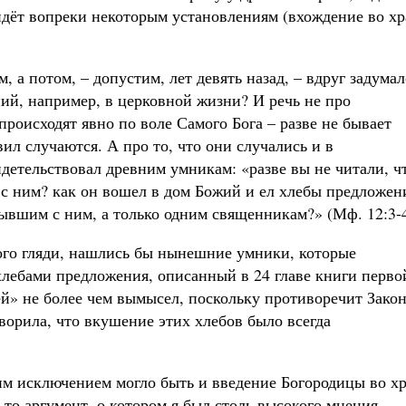
идёт вопреки некоторым установлениям (вхождение во хр
, а потом, – допустим, лет девять назад, – вдруг задумал
ний, например, в церковной жизни? И речь не про
происходят явно по воле Самого Бога – разве не бывает
ил случаются. А про то, что они случались и в
детельствовал древним умникам: «разве вы не читали, ч
 с ним? как он вошел в дом Божий и ел хлебы предложен
бывшим с ним, а только одним священникам?» (Мф. 12:3-4
 того гляди, нашлись бы нынешние умники, которые
 хлебами предложения, описанный в 24 главе книги перво
й» не более чем вымысел, поскольку противоречит Закон
ворила, что вкушение этих хлебов было всегда
ким исключением могло быть и введение Богородицы во хр
, то аргумент, о котором я был столь высокого мнения,