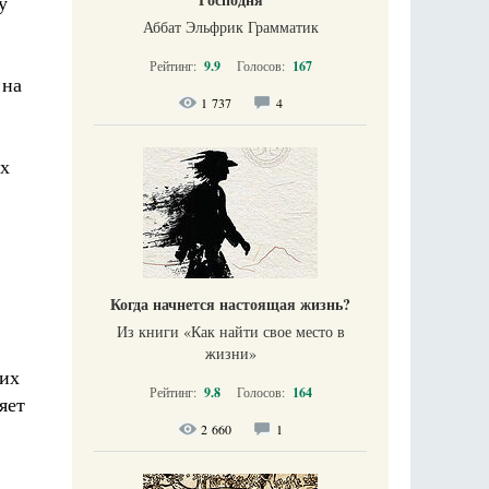
у
Аббат Эльфрик Грамматик
Рейтинг:
9.9
Голосов:
167
 на
1 737
4
ых
Когда начнется настоящая жизнь?
Из книги «Как найти свое место в
жизни​»
ких
Рейтинг:
9.8
Голосов:
164
яет
2 660
1