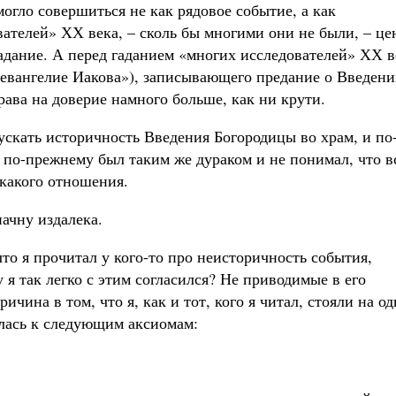
огло совершиться не как рядовое событие, а как
ателей» ХХ века, – сколь бы многими они не были, – це
 гадание. А перед гаданием «многих исследователей» ХХ в
тоевангелие Иакова»), записывающего предание о Введен
ава на доверие намного больше, как ни крути.
пускать историчность Введения Богородицы во храм, и по
 по-прежнему был таким же дураком и не понимал, что в
икакого отношения.
начну издалека.
что я прочитал у кого-то про неисторичность события,
я так легко с этим согласился? Не приводимые в его
чина в том, что я, как и тот, кого я читал, стояли на о
илась к следующим аксиомам: