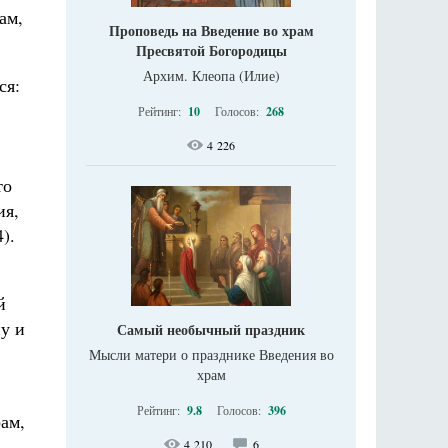
ам,
Проповедь на Введение во храм
Пресвятой Богородицы
Архим. Клеопа (Илие)
ся:
Рейтинг:
10
Голосов:
268
4 226
то
ия,
).
й
у и
Самый необычный праздник
Мысли матери о празднике Введения во
храм
Рейтинг:
9.8
Голосов:
396
ам,
4 210
6