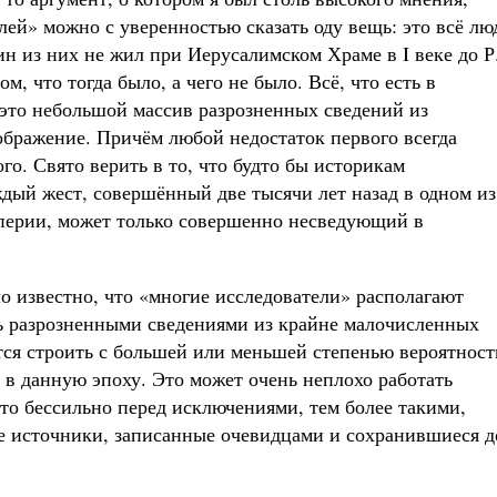
лей» можно с уверенностью сказать оду вещь: это всё лю
ин из них не жил при Иерусалимском Храме в I веке до Р
м, что тогда было, а чего не было. Всё, что есть в
это небольшой массив разрозненных сведений из
бражение. Причём любой недостаток первого всегда
о. Свято верить в то, что будто бы историкам
дый жест, совершённый две тысячи лет назад в одном из
перии, может только совершенно несведующий в
ыло известно, что «многие исследователи» располагают
ь разрозненными сведениями из крайне малочисленных
ся строить с большей или меньшей степенью вероятност
в данную эпоху. Это может очень неплохо работать
то бессильно перед исключениями, тем более такими,
е источники, записанные очевидцами и сохранившиеся д