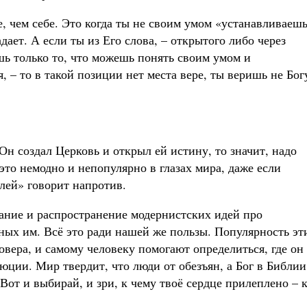
е, чем себе. Это когда ты не своим умом «устанавливаеш
адает. А если ты из Его слова, – открытого либо через
шь только то, что можешь понять своим умом и
 – то в такой позиции нет места вере, ты веришь не Богу
 Он создал Церковь и открыл ей истину, то значит, надо
это немодно и непопулярно в глазах мира, даже если
лей» говорит напротив.
ание и распространение модернистских идей про
ных им. Всё это ради нашей же пользы. Популярность эт
вера, и самому человеку помогают определиться, где он
юции. Мир твердит, что люди от обезъян, а Бог в Библии
Вот и выбирай, и зри, к чему твоё сердце прилеплено – 