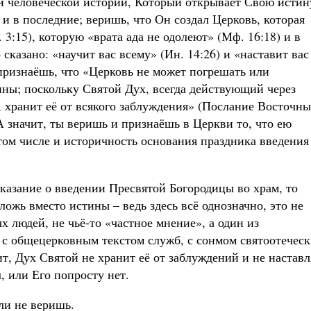
й человеческой истории, Который открывает Свою истин
 и в последние; веришь, что Он создал Церковь, которая
3:15), которую «врата ада не одолеют» (Мф. 16:18) и в
сказано: «научит вас всему» (Ин. 14:26) и «наставит вас
 признаёшь, что «Церковь не может погрешать или
ины; поскольку Святой Дух, всегда действующий через
 хранит её от всякого заблуждения» (Послание Восточн
 А значит, ты веришь и признаёшь в Церкви то, что ею
том числе и историчность основания праздника введения
азание о введении Пресвятой Богородицы во храм, то
ложь вместо истины – ведь здесь всё однозначно, это не
 людей, не чьё-то «частное мнение», а один из
 с общецерковным текстом служб, с сонмом святоотечес
чит, Дух Святой не хранит её от заблуждений и не наставл
л, или Его попросту нет.
ли не веришь.