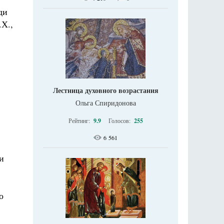
ди
.Х.,
Лестница духовного возрастания
Ольга Спиридонова
Рейтинг:
9.9
Голосов:
255
6 561
и
о