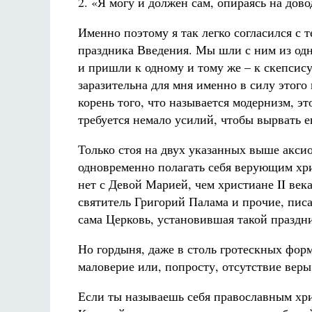
2. «Я могу и должен сам, опираясь на дово
Именно поэтому я так легко согласился с 
праздника Введения. Мы шли с ним из одн
и пришли к одному и тому же – к скепсису,
заразительна для мня именно в силу этого
корень того, что называется модернизм, эт
требуется немало усилий, чтобы вырвать ег
Только стоя на двух указанных выше аксио
одновременно полагать себя верующим хри
нет с Девой Марией, чем христиане II век
святитель Григорий Палама и прочие, писа
сама Церковь, установившая такой праздн
Но гордыня, даже в столь гротескных форма
маловерие или, попросту, отсутствие веры
Если ты называешь себя православным хри