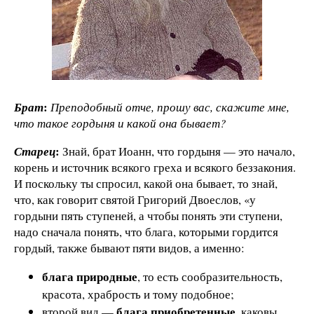
:
Брат
Преподобный отче, прошу вас, скажите мне,
что такое гордыня и какой она бывает?
:
Старец
Знай, брат Иоанн, что гордыня — это начало,
корень и источник всякого греха и всякого беззакония.
И поскольку ты спросил, какой она бывает, то знай,
что, как говорит святой Григорий Двоеслов, «у
гордыни пять ступеней, а чтобы понять эти ступени,
надо сначала понять, что блага, которыми гордится
гордый, также бывают пяти видов, а именно:
блага природные
, то есть сообразительность,
красота, храбрость и тому подобное;
блага приобретенные
второй вид —
, каковы