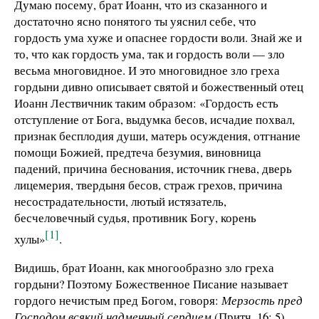
Думаю посему, брат Иоанн, что из сказанного и
достаточно ясно понятого ты уяснил себе, что
гордость ума хуже и опаснее гордости воли. Знай же и
то, что как гордость ума, так и гордость воли — зло
весьма многовидное. И это многовидное зло греха
гордыни дивно описывает святой и божественный отец
Иоанн Лествичник таким образом: «Гордость есть
отступление от Бога, выдумка бесов, исчадие похвал,
признак бесплодия души, матерь осуждения, отгнание
помощи Божией, предтеча безумия, виновница
падений, причина беснования, источник гнева, дверь
лицемерия, твердыня бесов, страж грехов, причина
несострадательности, лютый истязатель,
бесчеловечный судья, противник Богу, корень
[1]
хулы»
.
Видишь, брат Иоанн, как многообразно зло греха
гордыни? Поэтому Божественное Писание называет
гордого нечистым пред Богом, говоря:
Мерзость пред
Господом всякий надменный сердцем
(Притч. 16: 5).