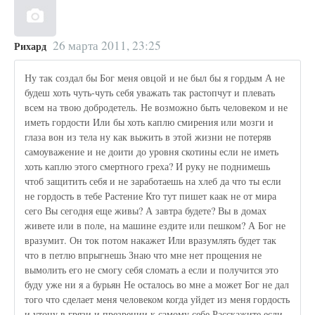
26 марта 2011, 23:25
Рихард
Ну так создал бы Бог меня овцой и не был бы я гордым А не
будеш хоть чуть-чуть себя уважать так растопчут и плевать
всем на твою добродетель. Не возможно быть человеком и не
иметь гордости Или бы хоть каплю смирения или мозги и
глаза вон из тела ну как выжить в этой жизни не потеряв
самоуважение и не доити до уровня скотины если не иметь
хоть каплю этого смертного греха? И руку не поднимешь
чтоб защитить себя и не заработаешь на хлеб да что ты если
не гордость в тебе Растение Кто тут пишет каак не от мира
сего Вы сегодня еще живы? А завтра будете? Вы в домах
живете или в поле, на машине ездите или пешком? А Бог не
вразумит. Он ток потом накажет Или вразумлять будет так
что в петлю впрыгнешь Знаю что мне нет прощения не
вымолить его не смогу себя сломать а если и получится это
буду уже ни я а бурьян Не осталось во мне а может Бог не дал
того что сделает меня человеком когда уйдет из меня гордость
и утону в грязи и презрении к самому себе Расскажите если