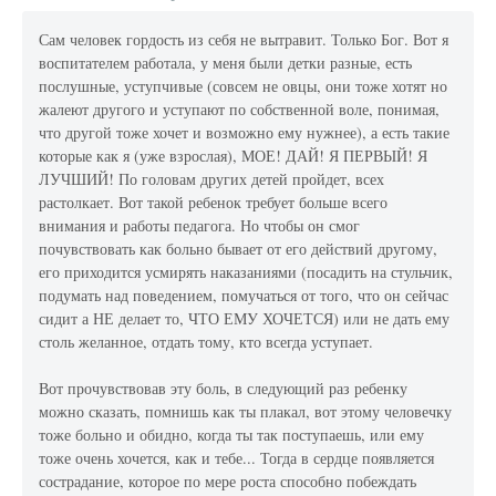
Сам человек гордость из себя не вытравит. Только Бог. Вот я
воспитателем работала, у меня были детки разные, есть
послушные, уступчивые (совсем не овцы, они тоже хотят но
жалеют другого и уступают по собственной воле, понимая,
что другой тоже хочет и возможно ему нужнее), а есть такие
которые как я (уже взрослая), МОЕ! ДАЙ! Я ПЕРВЫЙ! Я
ЛУЧШИЙ! По головам других детей пройдет, всех
растолкает. Вот такой ребенок требует больше всего
внимания и работы педагога. Но чтобы он смог
почувствовать как больно бывает от его действий другому,
его приходится усмирять наказаниями (посадить на стульчик,
подумать над поведением, помучаться от того, что он сейчас
сидит а НЕ делает то, ЧТО ЕМУ ХОЧЕТСЯ) или не дать ему
столь желанное, отдать тому, кто всегда уступает.
Вот прочувствовав эту боль, в следующий раз ребенку
можно сказать, помнишь как ты плакал, вот этому человечку
тоже больно и обидно, когда ты так поступаешь, или ему
тоже очень хочется, как и тебе... Тогда в сердце появляется
сострадание, которое по мере роста способно побеждать