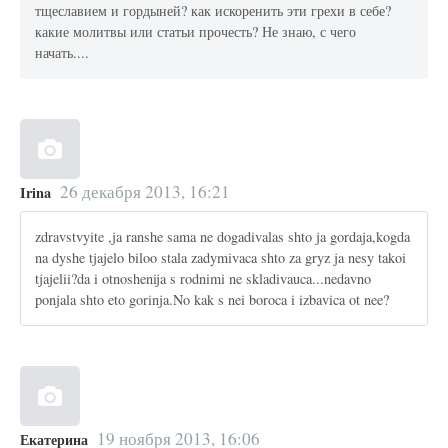
тщеславием и гордыней? как искоренить эти грехи в себе?
какие молитвы или статьи прочесть? Не знаю, с чего
начать....
26 декабря 2013, 16:21
Irina
zdravstvyite ,ja ranshe sama ne dogadivalas shto ja gordaja,kogda
na dyshe tjajelo biloo stala zadymivaca shto za gryz ja nesy takoi
tjajelii?da i otnoshenija s rodnimi ne skladivauca...nedavno
ponjala shto eto gorinja.No kak s nei boroca i izbavica ot nee?
19 ноября 2013, 16:06
Екатерина