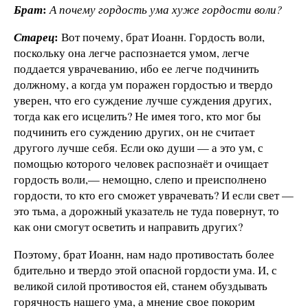
:
Брат
А почему гордость ума хуже гордости воли?
:
Старец
Вот почему, брат Иоанн. Гордость воли,
поскольку она легче распознается умом, легче
поддается уврачеванию, ибо ее легче подчинить
должному, а когда ум поражен гордостью и твердо
уверен, что его суждение лучше суждения других,
тогда как его исцелить? Не имея того, кто мог бы
подчинить его суждению других, он не считает
другого лучше себя. Если око души — а это ум, с
помощью которого человек распознаёт и очищает
гордость воли,— немощно, слепо и преисполнено
гордости, то кто его сможет уврачевать? И если свет —
это тьма, а дорожный указатель не туда повернут, то
как они смогут осветить и направить других?
Поэтому, брат Иоанн, нам надо противостать более
бдительно и твердо этой опасной гордости ума. И, с
великой силой противостоя ей, станем обуздывать
горячность нашего ума, а мнение свое покорим