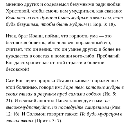
мнению других и соделаемся безумными ради любви
Христовой, чтобы смочь нам умудриться, как сказано:
Если кто из вас думает быть мудрым в веке сем, тот
будь безумным, чтобы быть мудрым
(1 Кор. 3: 18).
Итак, брат Иоанн, пойми, что гордость ума — это
бесовская болезнь, ибо человек, пораженный ею,
считает, что он велик, что он умнее других и более не
нуждается в советах и помощи кого-либо. Преблагий
Бог да сохранит нас от этой страсти и болезни
бесовской!
Сам Бог через пророка Исаию окаивает пораженных
этой болезнью, говоря им:
Горе тем, которые мудры в
своих глазах и разумны пред самими собою!
(Ис. 5:
21). И великий апостол Павел заповедует нам:
не
высокомудрствуйте, но последуйте смиренным
(Рим.
12: 16). И Соломон говорит также:
Не будь мудрецом в
глазах твоих
(Притч. 3: 7).