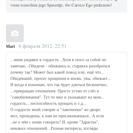
vsem issusshim jego Spasenije, ibo Carstco Ego prekrasno!
6 февраля 2012, 22:51
Маri
...меня укоряют в гордости...Хотя я этого за собой не
замечаю...Обидели - обижаюсь и, стараюсь разобраться
почему так? Может был какой повод или, ещё что...
Обидевший, просит прощения и вновь, увы, обижает...
И когда я понимаю, что так будет длиться бесконечно,
...прекращаю отношения. Просто устаю от слёз и
"самобичевания". Тут-то мне и указывают на мою...
гордость.., неспособность прощать и т.д...
О гордости моей говорят и "лавочники" во дворе:
мол, проходишь, к нам не присаживаешься.. А если
..не о чём с ними говорить? И, кроме "Здрастье",
никаких отношений...Разные интересы, взгляды