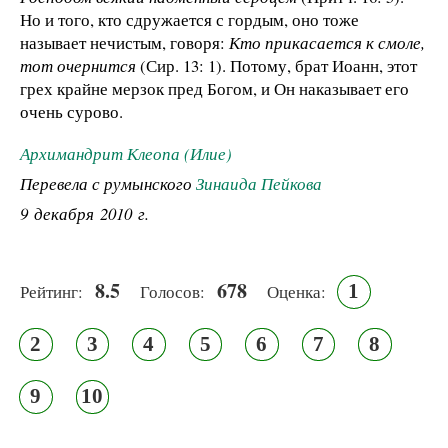
Но и того, кто сдружается с гордым, оно тоже
называет нечистым, говоря:
Кто прикасается к смоле,
тот очернится
(Сир. 13: 1). Потому, брат Иоанн, этот
грех крайне мерзок пред Богом, и Он наказывает его
очень сурово.
Архимандрит Клеопа (Илие)
Перевела с румынского
Зинаида Пейкова
9 декабря 2010 г.
8.5
678
1
Рейтинг:
Голосов:
Оценка:
2
3
4
5
6
7
8
9
10